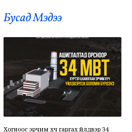
Бусад Mэдээ
Б.Пүрэвдагва: 8 салбарын 103
9
үйлчилгээний бүртгэлийг цуцалснаар
бизнес эрхлэхэд таатай нөхцөл бүрдэнэ
•
Нийслэл
/
Б. Ариунаа
26 цаг 9 минутын өмнө
Оросоос 301 вагон шатахуун оруулж
10
иржээ
•
Бодлого шийдвэр
/
Х. Болормаа
26 цаг 56 минутын өмнө
“Долфин” хар салхи Хятадыг чиглэн
11
ойртож байна
•
Дэлхий
/
АДМИН
27 цаг 37 минутын өмнө
Хогноос эрчим хүч гаргах үйлдвэр 34