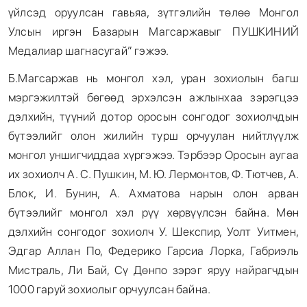
үйлсэд оруулсан гавьяа, зүтгэлийн төлөө Монгол
Улсын иргэн Базарын Магсаржавыг ПУШКИНИЙ
Медалиар шагнасугай” гэжээ.
Б.Магсаржав нь монгол хэл, уран зохиолын багш
мэргэжилтэй бөгөөд эрхэлсэн ажлынхаа зэрэгцээ
дэлхийн, түүний дотор оросын сонгодог зохиолчдын
бүтээлийг олон жилийн турш орчуулан нийтлүүлж
монгол уншигчиддаа хүргэжээ. Тэрбээр Оросын аугаа
их зохиолч А. С. Пушкин, М. Ю. Лермонтов, Ф. Тютчев, А.
Блок, И. Бунин, А. Ахматова нарын олон арван
бүтээлийг монгол хэл рүү хөрвүүлсэн байна. Мөн
дэлхийн сонгодог зохиолч У. Шекспир, Уолт Уитмен,
Эдгар Аллан По, Федерико Гарсиа Лорка, Габриэль
Мистраль, Ли Бай, Сү Дөнпо зэрэг яруу найрагчдын
1000 гаруй зохиолыг орчуулсан байна.