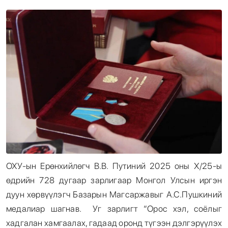
Энтертайнмент
Эрэн Сурвалжилга
ОХУ-ын Ерөнхийлөгч В.В. Путиний 2025 оны Х/25-ы
өдрийн 728 дугаар зарлигаар Монгол Улсын иргэн
дуун хөрвүүлэгч Базарын Магсаржавыг А.С.Пушкиний
медалиар шагнав. Уг зарлигт “Орос хэл, соёлыг
хадгалан хамгаалах, гадаад оронд түгээн дэлгэрүүлэх