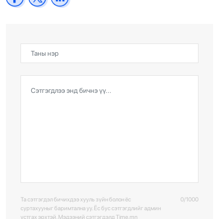
Та сэтгэгдэл бичихдээ хууль зүйн болон ёс
0/1000
суртахууныг баримтална уу. Ёс бус сэтгэгдлийг админ
устгах эрхтэй. Мэдээний сэтгэгдэлд Time.mn