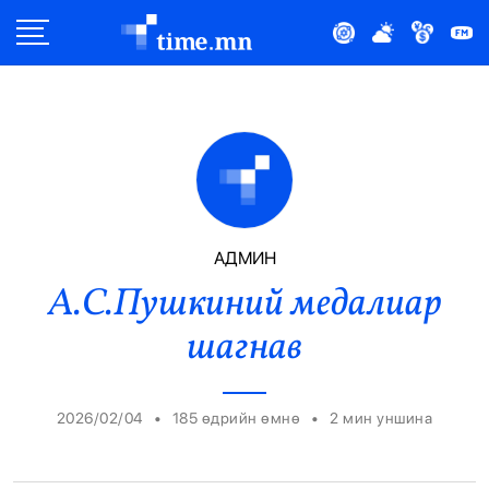
Улс Төр
Нийгэм
Эдийн Засаг
Дэлхий
АДМИН
А.С.Пушкиний медалиар
Нийтлэлчийн Булан
шагнав
Эрүүл Мэнд
Орон Нутаг
•
•
2026/02/04
185 өдрийн өмнө
2
мин уншина
Спорт