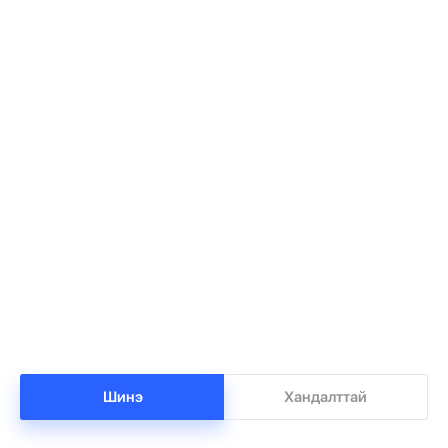
Баянхонгорт тахлын голомт идэвхижжээ
1
•
Халуун цэг
/
Х. Болормаа
21 цаг 43 минутын өмнө
Нийгмийн даатгалын сангийн мөнгө 7.6
2
тэрбумаар арвижлаа
Шинэ
Хандалттай
•
Бизнес
/
Х. Болормаа
22 цаг 17 минутын өмнө