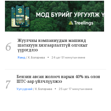
Жуулчны компаниудын машинд
6
шатахуун хязгаарлалтгүй олгохыг
үүрэгдлээ
•
Яамд
/
Х. Болормаа
24 цаг 51 минутын өмнө
Бензин авсан жолооч нарын 40% нь олон
7
ШТС-аар үйлчлүүлжээ
•
Уул уурхай
/
Х. Болормаа
25 цаг 17 минутын өмнө
АНУ, Ираны хурцадмал байдал газрын
8
тосны зах зээлийг дахин савлууллаа
•
Дэлхий
/
Б. Ариунаа
26 цаг 0 минутын өмнө