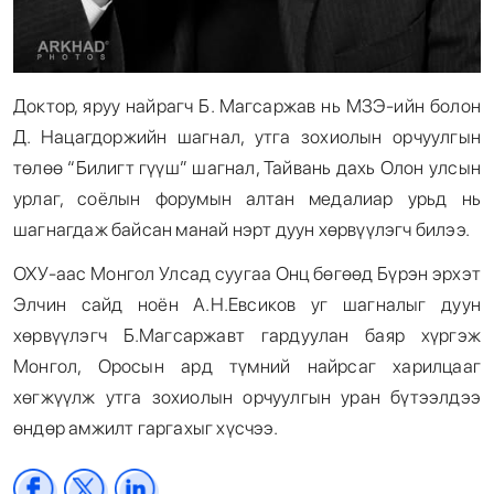
Доктор, яруу найрагч Б. Магсаржав нь МЗЭ-ийн болон
Д. Нацагдоржийн шагнал, утга зохиолын орчуулгын
төлөө “Билигт гүүш” шагнал, Тайвань дахь Олон улсын
урлаг, соёлын форумын алтан медалиар урьд нь
шагнагдаж байсан манай нэрт дуун хөрвүүлэгч билээ.
ОХУ-аас Монгол Улсад суугаа Онц бөгөөд Бүрэн эрхэт
Элчин сайд ноён А.Н.Евсиков уг шагналыг дуун
хөрвүүлэгч Б.Магсаржавт гардуулан баяр хүргэж
Монгол, Оросын ард түмний найрсаг харилцааг
хөгжүүлж утга зохиолын орчуулгын уран бүтээлдээ
өндөр амжилт гаргахыг хүсчээ.