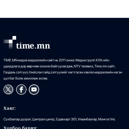
тосгоны орчимд олдсон бөгөөд газар дээр
ойролцоогоор 10 […]
TIME.MN мэдээ мэдээллийн сайт нь 2011 оноос Медиа групп ХХК-ийн
удирдлага дор өөрчлөн зохион байгуулагдаж, NTV телевиз, Time.mn сайт,
Гоодаль сэтгүүл, Нийслэл гайд сэтгүүлийг нэгтгэсэн хэвлэл мэдээллийн нэгэн
цул баг болж ажиллаж эхлэв.
Хаяг:
Сүхбаатар дүүрэг, Цэнтрал цэнтр, 3 давхарт 301, Улаанбаатар, Монгол Улс
Холбоо барих: