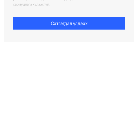
хариуцлага хүлээхгүй.
Сэтгэгдэл үлдээх