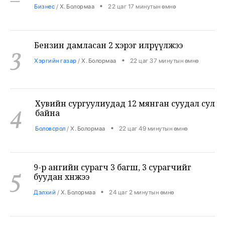
Бензин дамласан 2 хэрэг илрүүлжээ
3
•
Хэргийн газар
/
Х. Болормаа
22 цаг 37 минутын өмнө
Хувийн сургуулиудад 12 мянган суудал сул
4
байна
•
Боловсрол
/
Х. Болормаа
22 цаг 49 минутын өмнө
9-р ангийн сурагч 3 багш, 3 сурагчийг
5
буудан хөнөөжээ
•
Дэлхий
/
Х. Болормаа
24 цаг 2 минутын өмнө