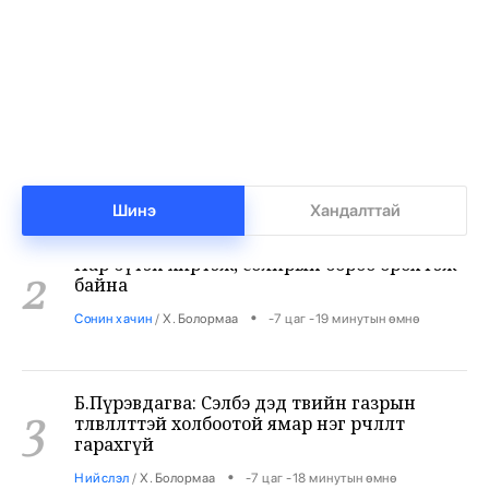
Боловсролын ерөнхий газрын даргаар
1
Х.Тамирыг томиллоо
•
Засгийн газар
/
Х. Болормаа
-7 цаг -51 минутын өмнө
Нар бүтэн хиртэж, солирын бороо орох гэж
Шинэ
Хандалттай
2
байна
•
Сонин хачин
/
Х. Болормаа
-7 цаг -19 минутын өмнө
Б.Пүрэвдагва: Сэлбэ дэд төвийн газрын
3
төлөвлөлттэй холбоотой ямар нэг өөрчлөлт
гарахгүй
•
Нийслэл
/
Х. Болормаа
-7 цаг -18 минутын өмнө