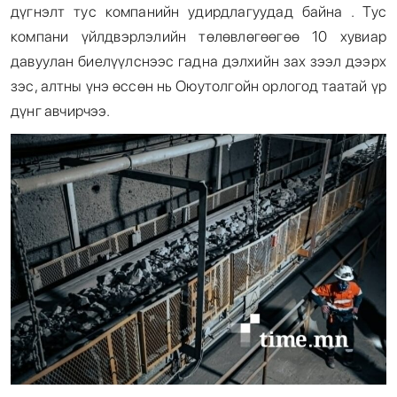
дүгнэлт тус компанийн удирдлагуудад байна . Тус
компани үйлдвэрлэлийн төлөвлөгөөгөө 10 хувиар
давуулан биелүүлснээс гадна дэлхийн зах зээл дээрх
зэс, алтны үнэ өссөн нь Оюутолгойн орлогод таатай үр
дүнг авчирчээ.