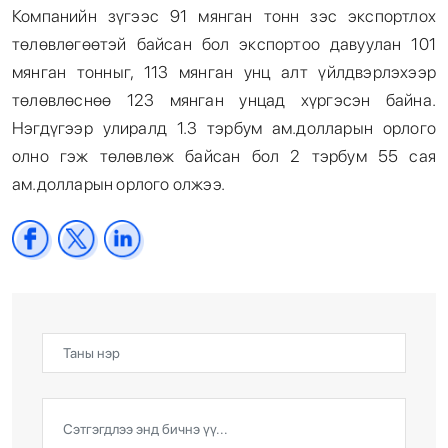
Компанийн зүгээс 91 мянган тонн зэс экспортлох
төлөвлөгөөтэй байсан бол экспортоо давуулан 101
мянган тонныг, 113 мянган унц алт үйлдвэрлэхээр
төлөвлөснөө 123 мянган унцад хүргэсэн байна.
Нэгдүгээр улиралд 1.3 тэрбум ам.долларын орлого
олно гэж төлөвлөж байсан бол 2 тэрбум 55 сая
ам.долларын орлого олжээ.