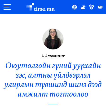
Улс Төр
Нийгэм
Эдийн Засаг
Дэлхий
А. Алтанцэцэг
Оюутолгойн гүний уурхайн
Нийтлэлчийн Булан
зэс, алтны үйлдвэрлэл
Эрүүл Мэнд
улирлын түвшинд шинэ дээд
Орон Нутаг
амжилт тогтоолоо
Спорт