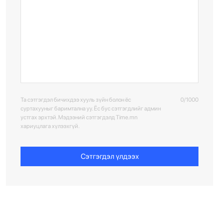
Та сэтгэгдэл бичихдээ хууль зүйн болон ёс
0/1000
суртахууныг баримтална уу. Ёс бус сэтгэгдлийг админ
устгах эрхтэй. Мэдээний сэтгэгдэлд Time.mn
хариуцлага хүлээхгүй.
Сэтгэгдэл үлдээх