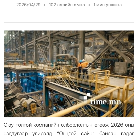
•
•
2026/04/29
102 өдрийн өмнө
1
мин уншина
Энтертайнмент
Эрэн Сурвалжилга
Оюу толгой компанийн олборлолтын өгөөж 2026 оны
нэгдүгээр улиралд “Онцгой сайн” байсан гэдэг