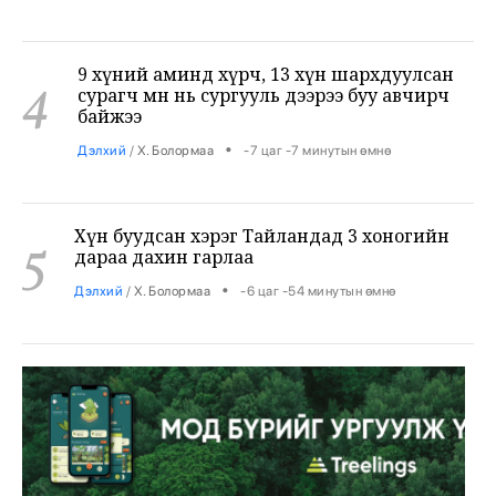
9 хүний аминд хүрч, 13 хүн шархдуулсан
4
сурагч өмнө нь сургууль дээрээ буу авчирч
байжээ
•
Дэлхий
/
Х. Болормаа
-7 цаг -7 минутын өмнө
Хүн буудсан хэрэг Тайландад 3 хоногийн
5
дараа дахин гарлаа
•
Дэлхий
/
Х. Болормаа
-6 цаг -54 минутын өмнө
Н.Учрал: Газрын тос боловсруулах