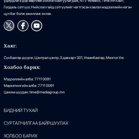
удирдлага дор өөрчлөн зохион байгуулагдаж, NTV телевиз, Time.mn сайт,
Гоодаль сэтгүүл, Нийслэл гайд сэтгүүлийг нэгтгэсэн хэвлэл мэдээллийн нэгэн
цул баг болж ажиллаж эхлэв.
Хаяг:
Сүхбаатар дүүрэг, Цэнтрал цэнтр, 3 давхарт 301, Улаанбаатар, Монгол Улс
Холбоо барих:
Мэдээллийн алба: 7711 0091
Маркетингийн алба: 7711 0091
Цахим шуудан: time@mediagroup.mn
БИДНИЙ ТУХАЙ
СУРТАЛЧИЛГАА БАЙРШУУЛАХ
ХОЛБОО БАРИХ