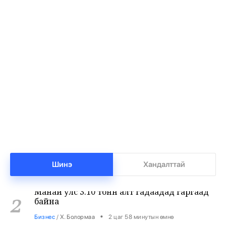
Т.Ням-Очир: 971 бүлгийг 40-өөс доош
1
хүүхэдтэй болгоно
•
Боловсрол
/
Х. Болормаа
2 цаг 27 минутын өмнө
Шинэ
Хандалттай
Манай улс 3.10 тонн алт гадаадад гаргаад
2
байна
•
Бизнес
/
Х. Болормаа
2 цаг 58 минутын өмнө