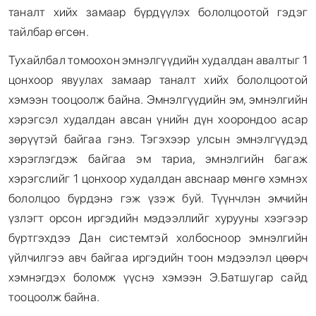
таналт хийх замаар бүрдүүлэх бололцоотой гэдэг
тайлбар өгсөн.
Тухайлбал томоохон эмнэлгүүдийн худалдан авалтыг 1
цонхоор явуулах замаар таналт хийх бололцоотой
хэмээн тооцоолж байна. Эмнэлгүүдийн эм, эмнэлгийн
хэрэгсэл худалдан авсан үнийн дүн хоорондоо асар
зөрүүтэй байгаа гэнэ. Тэгэхээр улсын эмнэлгүүдэд
хэрэглэгдэж байгаа эм тариа, эмнэлгийн багаж
хэрэгслийг 1 цонхоор худалдан авснаар мөнгө хэмнэх
бололцоо бүрдэнэ гэж үзэж буй. Түүнчлэн эмчийн
үзлэгт орсон иргэдийн мэдээллийг хурууны хээгээр
бүртгэхдээ Дан системтэй холбосноор эмнэлгийн
үйлчилгээ авч байгаа иргэдийн тоон мэдээлэл цөөрч
хэмнэгдэх боломж үүснэ хэмээн Э.Батшугар сайд
тооцоолж байна.