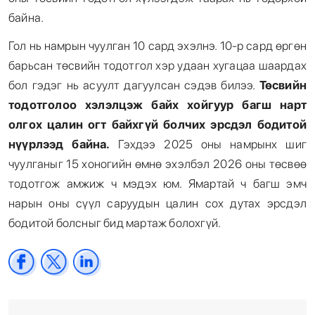
байна.
Гол нь намрын чуулган 10 сард эхэлнэ. 10-р сард өргөн
барьсан төсвийн тодотгол хэр удаан хугацаа шаардах
бол гэдэг нь асуулт дагуулсан сэдэв билээ.
Төсвийн
тодотголоо хэлэлцэж байх хойгуур багш нарт
олгох цалин огт байхгүй болчих эрсдэл бодитой
нүүрлээд байна.
Гэхдээ 2025 оны намрынх шиг
чуулганыг 15 хоногийн өмнө эхэлбэл 2026 оны төсвөө
тодотгож амжиж ч мэдэх юм. Ямартай ч багш эмч
нарын оны сүүл саруудын цалин сох дутах эрсдэл
бодитой болсныг бид мартаж болохгүй.