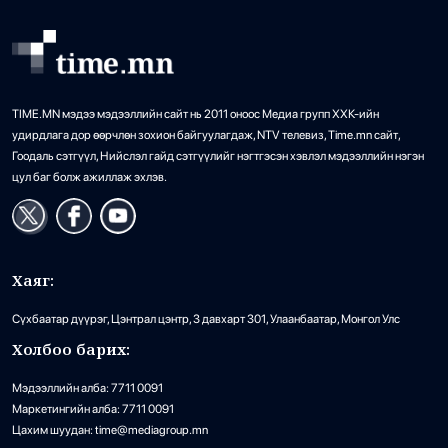
•
Дэлхий
/
АДМИН
28 цаг 52 минутын өмнө
TIME.MN мэдээ мэдээллийн сайт нь 2011 оноос Медиа групп ХХК-ийн
удирдлага дор өөрчлөн зохион байгуулагдаж, NTV телевиз, Time.mn сайт,
Гоодаль сэтгүүл, Нийслэл гайд сэтгүүлийг нэгтгэсэн хэвлэл мэдээллийн нэгэн
цул баг болж ажиллаж эхлэв.
Хаяг:
Сүхбаатар дүүрэг, Цэнтрал цэнтр, 3 давхарт 301, Улаанбаатар, Монгол Улс
Холбоо барих:
Мэдээллийн алба: 7711 0091
Маркетингийн алба: 7711 0091
Цахим шуудан: time@mediagroup.mn