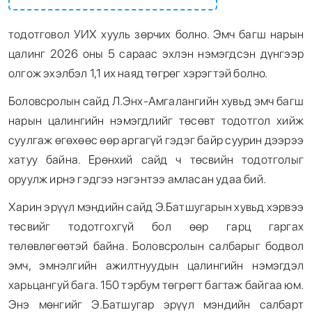
тодотговол УИХ хууль зөрчих болно. Эмч багш нарын
цалинг 2026 оны 5 сараас эхлэн нэмэгдсэн дүнгээр
олгож эхэлбэл 1,1 их наяд төгрөг хэрэгтэй болно.
Боловсролын сайд Л.Энх-Амгалангийн хувьд эмч багш
нарын цалингийн нэмэгдлийг төсөвт тодотгол хийж
суулгаж өгөхөөс өөр аргагүй гэдэг байр суурин дээрээ
хатуу байна. Ерөнхий сайд ч төсвийн тодотголыг
оруулж ирнэ гэдгээ нэгэнтээ амласан удаа бий.
Харин эрүүл мэндийн сайд Э.Батшугарын хувьд хэрвээ
төсвийг тодотгохгүй бол өөр гарц гаргах
төлөвлөгөөтэй байна. Боловсролын салбарыг бодвол
эмч, эмнэлгийн ажилтнуудын цалингийн нэмэгдэл
харьцангуй бага. 150 тэрбум төгрөгт багтаж байгаа юм.
Энэ мөнгийг Э.Батшугар эрүүл мэндийн салбарт