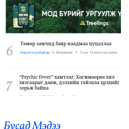
Төмөр замчид баяр наадмаа цуцаллаа
6
•
Бодлого шийдвэр
/
Х. Болормаа
5 цаг 13 минутын өмнө
“Psychic Fever” хамтлаг: Хөгжмөөрөө хил
7
хязгаарыг давж, дэлхийн тайзнаа хүрэхийг
зорьж байна
•
Соёл Урлаг
/
АДМИН
5 цаг 23 минутын өмнө
Лионел Месси түймрийн дараах сэргээн
8
босголтод 80 мянган евро хандивлав
•
Дэлхий
/
Х. Болормаа
6 цаг 0 минутын өмнө
Бусад Mэдээ