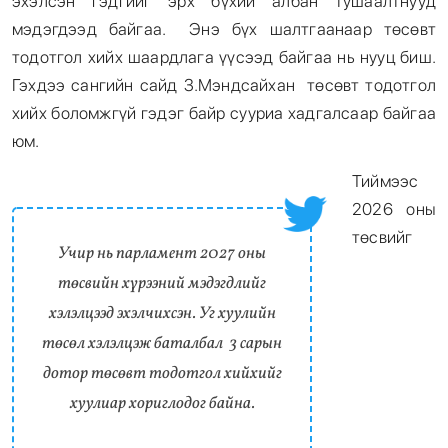
эхэлсэн гэдгийг эрх бүхий албан тушаалтнууд
мэдэгдээд байгаа. Энэ бүх шалтгаанаар төсөвт
тодотгол хийх шаардлага үүсээд байгаа нь нууц биш.
Гэхдээ сангийн сайд З.Мэндсайхан төсөвт тодотгол
хийх боломжгүй гэдэг байр сууриа хадгалсаар байгаа
юм.
Тиймээс
2026 оны
төсвийг
Учир нь парламент 2027 оны
төсвийн хүрээний мэдэгдлийг
хэлэлцээд эхэлчихсэн. Уг хуулийн
төсөл хэлэлцэж баталбал 3 сарын
дотор төсөвт тодотгол хийхийг
хуулиар хориглодог байна.