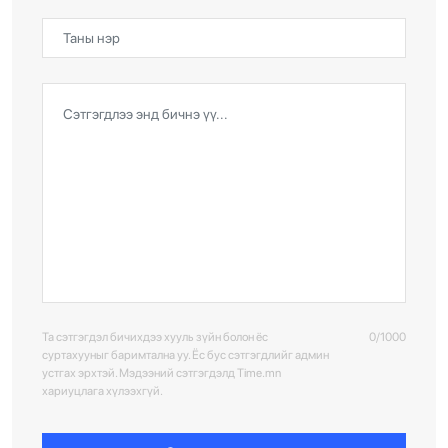
Та сэтгэгдэл бичихдээ хууль зүйн болон ёс
0/1000
суртахууныг баримтална уу. Ёс бус сэтгэгдлийг админ
устгах эрхтэй. Мэдээний сэтгэгдэлд Time.mn
хариуцлага хүлээхгүй.