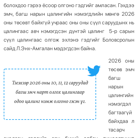
болохдоо гэрээ ёсоор олгоно гэдгийг амласан. Гэхдээ
эмч, багш нарын цалингийн нэмэгдлийн мөнгө 2026
оны төсөвт байхгүй учраас оны оны сүүл саруудынх нь
цалингаас авч нэмэгдсэн дүнтэй цалинг 5-р сарын
сүүл цалингаас олгож эхлэнэ гэдгийг Боловсролын
сайд Л.Энх-Амгалан мэдэгдсэн байна.
2026 оны
төсөв эмч
багш
Тэгэхээр 2026 оны 10, 11, 12 саруудад
нарын
багш эмч нарт олгох цалингаар
цалингийн
одоо цалинг нэмж олгоно гэсэн үг.
нэмэгдэл
багтаагүй
байхдаа л
тасарч