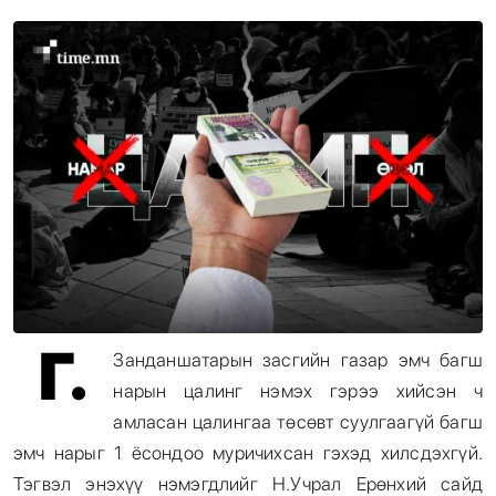
Энтертайнмент
Эрэн Сурвалжилга
Г.
Занданшатарын засгийн газар эмч багш
нарын цалинг нэмэх гэрээ хийсэн ч
амласан цалингаа төсөвт суулгаагүй багш
эмч нарыг 1 ёсондоо муричихсан гэхэд хилсдэхгүй.
Тэгвэл энэхүү нэмэгдлийг Н.Учрал Ерөнхий сайд