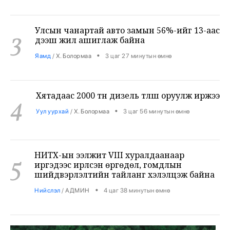
Улсын чанартай авто замын 56%-ийг 13-аас
3
дээш жил ашиглаж байна
•
Яамд
/
Х. Болормаа
3 цаг 27 минутын өмнө
Хятадаас 2000 тн дизель түлш оруулж иржээ
4
•
Уул уурхай
/
Х. Болормаа
3 цаг 56 минутын өмнө
НИТХ-ын ээлжит VIII хуралдаанаар
5
иргэдээс ирүүлсэн өргөдөл, гомдлын
шийдвэрлэлтийн тайланг хэлэлцэж байна
•
Нийслэл
/
АДМИН
4 цаг 38 минутын өмнө