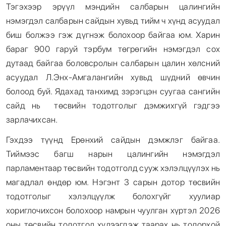
Тэгэхээр эрүүл мэндийн салбарын цалингийн
нэмэгдэл салбарын сайдын хувьд тийм ч хүнд асуудал
биш болжээ гэж дүгнэж болохоор байгаа юм. Харин
бараг 900 гаруй тэрбум төгрөгийн нэмэгдэл сох
дутаад байгаа боловсролын салбарын цалин хөлсний
асуудал Л.Энх-Амгалангийн хувьд шүдний өвчин
болоод буй. Ядахад танхимд зэрэгцэн суугаа сангийн
сайд нь төсвийн тодотголыг дэмжихгүй гэдгээ
зарлачихсан.
Гэхдээ түүнд Ерөнхий сайдын дэмжлэг байгаа.
Тиймээс багш нарын цалингийн нэмэгдэл
парламентаар төсвийн тодотголд сууж хэлэлцүүлэх нь
магадлал өндөр юм. Нэгэнт 3 сарын дотор төсвийн
тодотголыг хэлэлцүүлж болохгүйг хуулиар
хориглочихсон болохоор намрын чуулган хүртэл 2026
оны төсвийн тодотгол хүлээгдэж таарах нь тодорхой