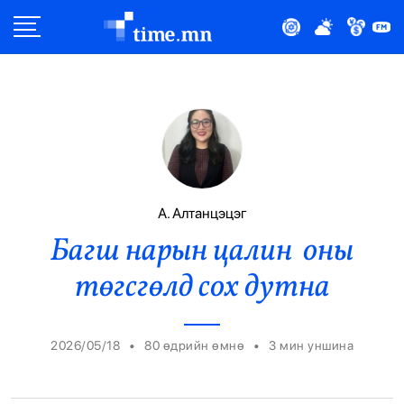
Улс Төр
Нийгэм
Эдийн Засаг
Дэлхий
А. Алтанцэцэг
Багш нарын цалин оны
Нийтлэлчийн Булан
төгсгөлд сох дутна
Эрүүл Мэнд
Орон Нутаг
•
•
2026/05/18
80 өдрийн өмнө
3
мин уншина
Спорт