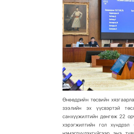
Өнөөдрийн төсвийн хязгаарл
зээлийн эх үүсвэртэй төс
санхүүжилтийн дөнгөж 22 орч
хэрэгжилтийн гол хүндрэл 
нэмэгдүүлэхгүйгээр энэ тү