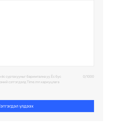
6
 ёс суртахууныг баримтална уу. Ёс бус
0/1000
ээний сэтгэгдэлд Time.mn хариуцлага
7
этгэгдэл үлдээх