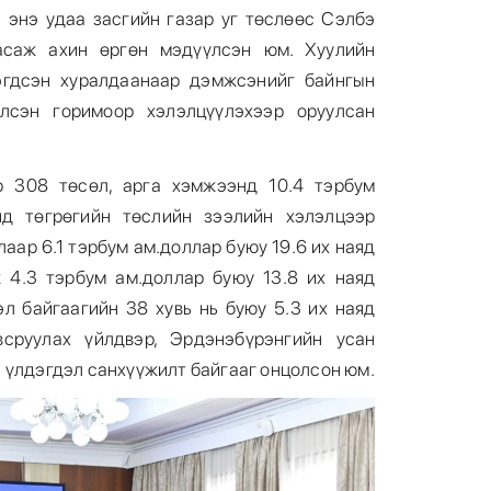
л энэ удаа засгийн газар уг төслөөс Сэлбэ
асаж ахин өргөн мэдүүлсэн юм. Хуулийн
эгдсэн хуралдаанаар дэмжсэнийг байнгын
илсэн горимоор хэлэлцүүлэхээр оруулсан
р 308 төсөл, арга хэмжээнд 10.4 тэрбум
яд төгрөгийн төслийн зээлийн хэлэлцээр
аар 6.1 тэрбум ам.доллар буюу 19.6 их наяд
 4.3 тэрбум ам.доллар буюу 13.8 их наяд
эл байгаагийн 38 хувь нь буюу 5.3 их наяд
всруулах үйлдвэр, Эрдэнэбүрэнгийн усан
 үлдэгдэл санхүүжилт байгааг онцолсон юм.