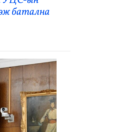
йн УЦС-ын
цэж батална