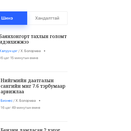
Шинэ
Хандалттай
Баянхонгорт тахлын голомт
идэвхижжээ
•
Халуун цэг
/
Х. Болормаа
16 цаг 15 минутын өмнө
Нийгмийн даатгалын
сангийн мөнгө 7.6 тэрбумаар
арвижлаа
•
Бизнес
/
Х. Болормаа
16 цаг 49 минутын өмнө
Бензин дамласан 2 хэрэг