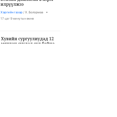
илрүүлжээ
•
Хэргийн газар
/
Х. Болормаа
17 цаг 9 минутын өмнө
Хувийн сургуулиудад 12
мянган суудал сул байна
•
Боловсрол
/
Х. Болормаа
17 цаг 21 минутын өмнө
9-р ангийн сурагч 3 багш, 3
сурагчийг буудан хөнөөжээ
•
Дэлхий
/
Х. Болормаа
18 цаг 35 минутын өмнө