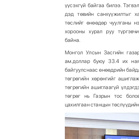
үүсэхгүй байгаа билээ. Тэгвэ
дэд төвийн санхүүжилтыг х
төслийг өнөөдөр чуулганы н
хорооны хурал руу түргэвч
байна.
Монгол Улсын Засгийн газа
ам.доллар буюу 33.4 их на
байгуулснаас өнөөдрийн байдл
төгрөгийн хөрөнгийг ашиглаж
төгрөгийн ашиглаагүй үлдэгд
төгрөг нь Газрын тос боло
цахилгаан станцын төслүүдийн