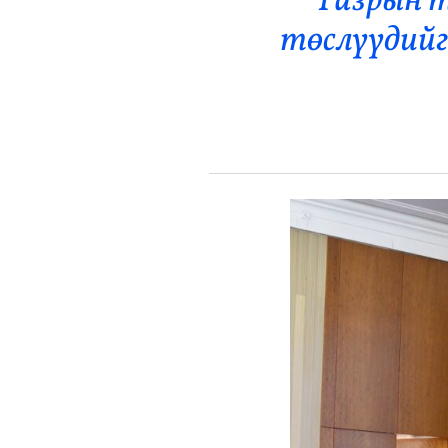
Газрын т
Эрүүл Мэнд
төслүүдийг
Орон Нутаг
Спорт
Энтертайнмент
Эрэн Сурвалжилга