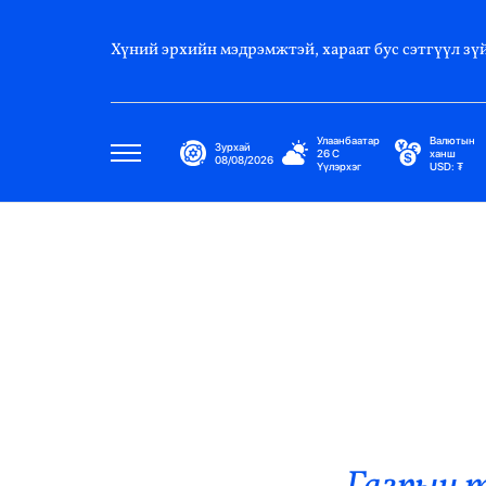
Хүний эрхийн мэдрэмжтэй, хараат бус сэтгүүл зүй
Улаанбаатар
Валютын
Зурхай
26
C
ханш
08/08/2026
Үүлэрхэг
USD:
₮
Улс Төр
Нийгэм
Эдийн Засаг
Дэлхий
Нийтлэлчийн Булан