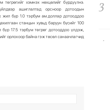
3
ум төгрөгийг хэмнэх нөхцөлийг бүрдүүлнэ.
үйлдвэр ашиглалтад орсноор дотоодын
ж жил бүр 1.0 тэрбум ам.доллар дотооддоо
цахилгаан станцын хувьд баруун бүсийг 100
л бүр 17.5 тэрбум төгрөг дотооддоо үлдэж,
ийг орлохоор байна гэж төсөл санаачлагчид
4
5