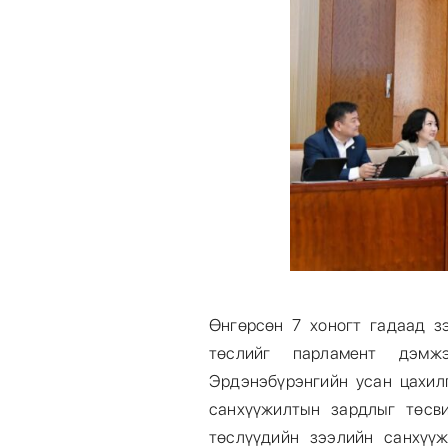
Өнгөрсөн 7 хоногт гадаад з
төслийг парламент дэмжэ
Эрдэнэбүрэнгийн усан цахил
санхүүжилтын зардлыг төсв
төслүүдийн зээлийн санхүү