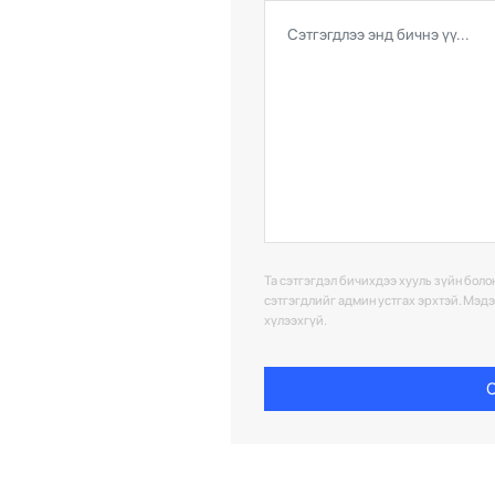
Та сэтгэгдэл бичихдээ хууль зүйн болон
сэтгэгдлийг админ устгах эрхтэй. Мэд
хүлээхгүй.
С