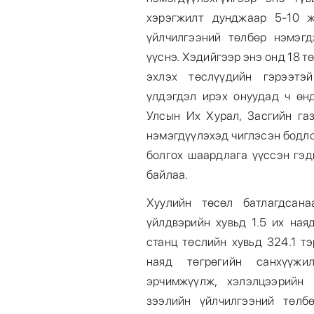
хэрэгжилт дунджаар 5-10 ж
үйлчилгээний төлбөр нэмэг
үүснэ. Хэдийгээр энэ онд 18 
эхлэх төслүүдийн гэрээтэй
үлдэгдэл ирэх онуудад ч өн
Улсын Их Хурал, Засгийн га
нэмэгдүүлэхэд чиглэсэн бодло
болгох шаардлага үүссэн гэд
байлаа.
Хуулийн төсөл батлагдсан
үйлдвэрийн хувьд 1.5 их ная
станц төслийн хувьд 324.1 т
наяд төгрөгийн санхүүжи
эрчимжүүлж, хэлэлцээрийн 
зээлийн үйлчилгээний төлб