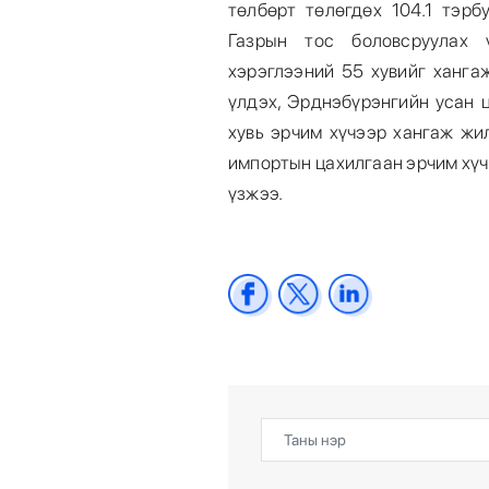
төлбөрт төлөгдөх 104.1 тэрб
Газрын тос боловсруулах 
хэрэглээний 55 хувийг ханга
үлдэх, Эрднэбүрэнгийн усан 
хувь эрчим хүчээр хангаж жи
импортын цахилгаан эрчим хүч
үзжээ.