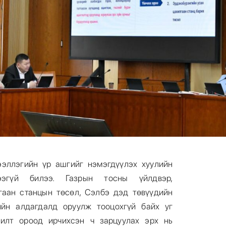
ээллэгийн үр ашгийг нэмэгдүүлэх хуулийн
эгүй билээ. Газрын тосны үйлдвэр,
гаан станцын төсөл, Сэлбэ дэд төвүүдийн
ийн алдагдалд оруулж тооцохгүй байх уг
жилт ороод ирчихсэн ч зарцуулах эрх нь