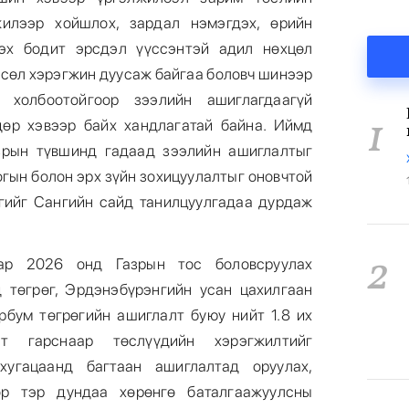
илээр хойшлох, зардал нэмэгдэх, өрийн
дэх бодит эрсдэл үүссэнтэй адил нөхцөл
төсөл хэрэгжин дуусаж байгаа боловч шинээр
 холбоотойгоор зээлийн ашиглагдаагүй
1
дөр хэвээр байх хандлагатай байна. Иймд
зрын түвшинд гадаад зээлийн ашиглалтыг
гын болон эрх зүйн зохицуулалтыг оновчтой
гийг Сангийн сайд танилцуулгадаа дурдаж
2
аар 2026 онд Газрын тос боловсруулах
д төгрөг, Эрдэнэбүрэнгийн усан цахилгаан
эрбум төгрөгийн ашиглалт буюу нийт 1.8 их
лт гарснаар төслүүдийн хэрэгжилтийг
хугацаанд багтаан ашиглалтад оруулах,
өр тэр дундаа хөрөнгө баталгаажуулсны