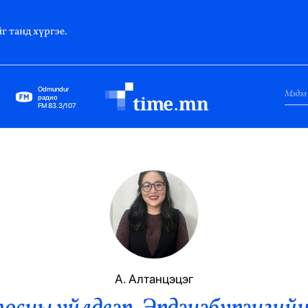
г танд хүргэе.
Odmundur
радио
FM 83.3/107
Нийслэл
Гадаад Харилцаа
Яамд
Элчин Сайд
Парламент
А. Алтанцэцэг
Засгийн Газар