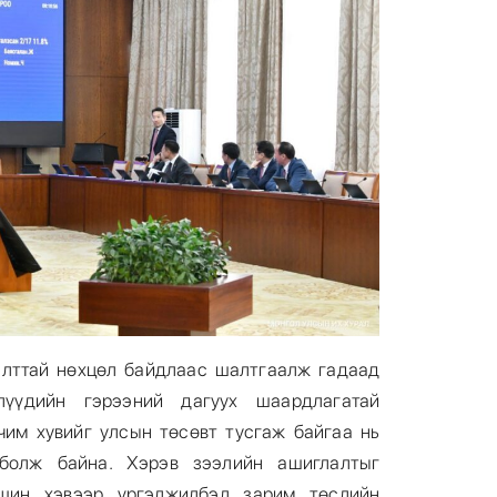
алттай нөхцөл байдлаас шалтгаалж гадаад
лүүдийн гэрээний дагуух шаардлагатай
им хувийг улсын төсөвт тусгаж байгаа нь
болж байна. Хэрэв зээлийн ашиглалтыг
вшин хэвээр үргэлжилбэл зарим төслийн