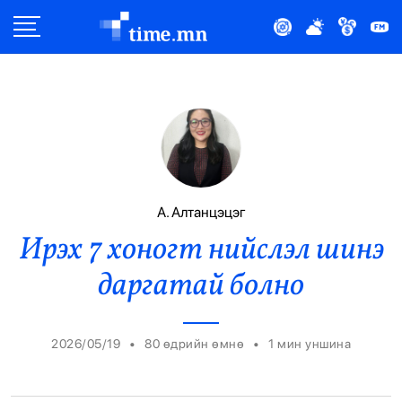
Улс Төр
Нийгэм
Эдийн Засаг
Дэлхий
А. Алтанцэцэг
Ирэх 7 хоногт нийслэл шинэ
Нийтлэлчийн Булан
даргатай болно
Эрүүл Мэнд
Орон Нутаг
•
•
2026/05/19
80 өдрийн өмнө
1
мин уншина
Спорт