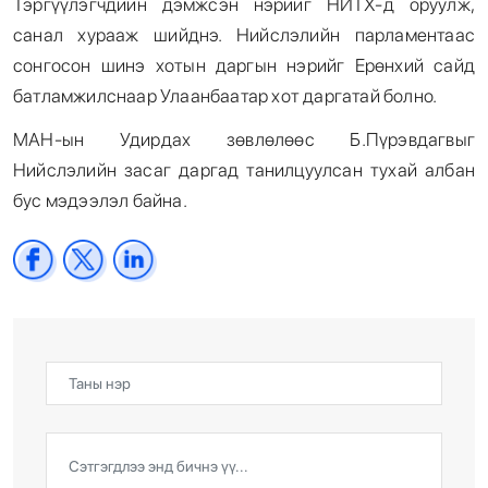
Тэргүүлэгчдийн дэмжсэн нэрийг НИТХ-д оруулж,
санал хурааж шийднэ. Нийслэлийн парламентаас
сонгосон шинэ хотын даргын нэрийг Ерөнхий сайд
батламжилснаар Улаанбаатар хот даргатай болно.
МАН-ын Удирдах зөвлөлөөс Б.Пүрэвдагвыг
Нийслэлийн засаг даргад танилцуулсан тухай албан
бус мэдээлэл байна.