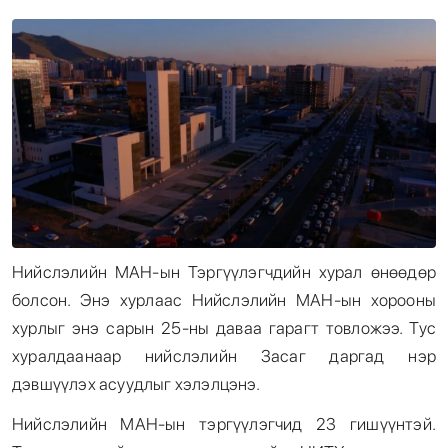
Энтертайнмент
Эрэн Сурвалжилга
Нийслэлийн МАН-ын Тэргүүлэгчдийн хурал өнөөдөр
болсон. Энэ хурлаас Нийслэлийн МАН-ын хорооны
хурлыг энэ сарын 25-ны даваа гарагт товложээ. Тус
хуралдаанаар нийслэлийн Засаг даргад нэр
дэвшүүлэх асуудлыг хэлэлцэнэ.
Нийслэлийн МАН-ын тэргүүлэгчид 23 гишүүнтэй.