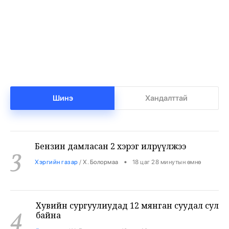
Баянхонгорт тахлын голомт идэвхижжээ
1
•
Халуун цэг
/
Х. Болормаа
17 цаг 34 минутын өмнө
Нийгмийн даатгалын сангийн мөнгө 7.6
2
тэрбумаар арвижлаа
•
Бизнес
/
Х. Болормаа
18 цаг 8 минутын өмнө
Шинэ
Хандалттай
Бензин дамласан 2 хэрэг илрүүлжээ
3
•
Хэргийн газар
/
Х. Болормаа
18 цаг 28 минутын өмнө
Хувийн сургуулиудад 12 мянган суудал сул
4
байна
•
Боловсрол
/
Х. Болормаа
18 цаг 40 минутын өмнө