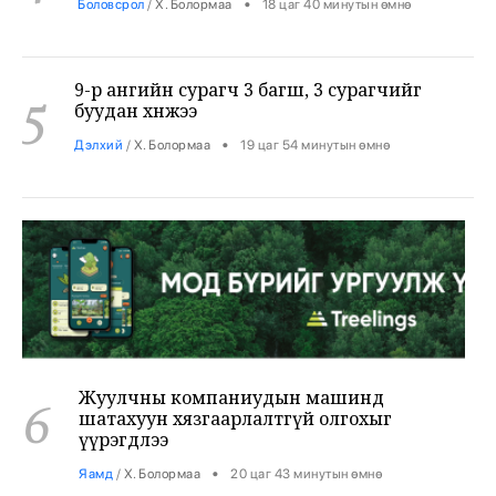
9-р ангийн сурагч 3 багш, 3 сурагчийг
5
буудан хөнөөжээ
•
Дэлхий
/
Х. Болормаа
19 цаг 54 минутын өмнө
Жуулчны компаниудын машинд
6
шатахуун хязгаарлалтгүй олгохыг
үүрэгдлээ
•
Яамд
/
Х. Болормаа
20 цаг 43 минутын өмнө