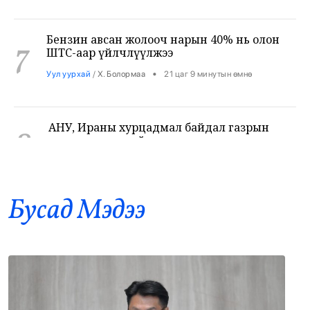
Бензин авсан жолооч нарын 40% нь олон
7
ШТС-аар үйлчлүүлжээ
•
Уул уурхай
/
Х. Болормаа
21 цаг 9 минутын өмнө
АНУ, Ираны хурцадмал байдал газрын
8
тосны зах зээлийг дахин савлууллаа
•
Дэлхий
/
Б. Ариунаа
21 цаг 51 минутын өмнө
Б.Пүрэвдагва: 8 салбарын 103
9
үйлчилгээний бүртгэлийг цуцалснаар
Бусад Mэдээ
бизнес эрхлэхэд таатай нөхцөл бүрдэнэ
•
Нийслэл
/
Б. Ариунаа
22 цаг 0 минутын өмнө
Оросоос 301 вагон шатахуун оруулж
10
иржээ