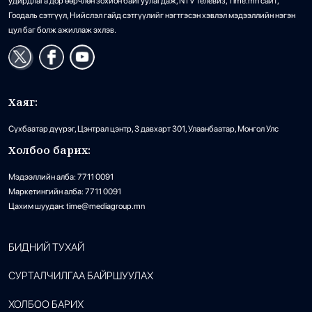
удирдлага дор өөрчлөн зохион байгуулагдаж, NTV телевиз, Time.mn сайт,
Гоодаль сэтгүүл, Нийслэл гайд сэтгүүлийг нэгтгэсэн хэвлэл мэдээллийн нэгэн
цул баг болж ажиллаж эхлэв.
Хаяг:
Сүхбаатар дүүрэг, Цэнтрал цэнтр, 3 давхарт 301, Улаанбаатар, Монгол Улс
Холбоо барих:
Мэдээллийн алба: 7711 0091
Маркетингийн алба: 7711 0091
Цахим шуудан: time@mediagroup.mn
БИДНИЙ ТУХАЙ
СУРТАЛЧИЛГАА БАЙРШУУЛАХ
ХОЛБОО БАРИХ