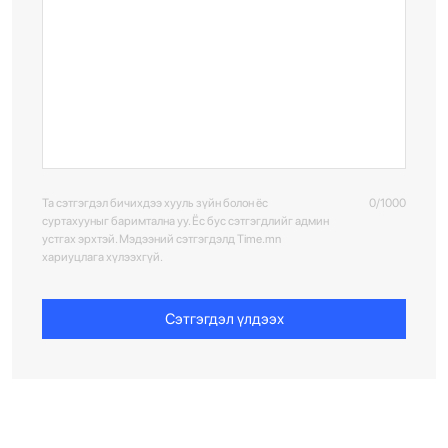
Та сэтгэгдэл бичихдээ хууль зүйн болон ёс
0/1000
суртахууныг баримтална уу. Ёс бус сэтгэгдлийг админ
устгах эрхтэй. Мэдээний сэтгэгдэлд Time.mn
хариуцлага хүлээхгүй.
Сэтгэгдэл үлдээх