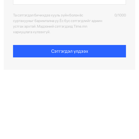
Та сэтгэгдэл бичихдээ хууль зүйн болон ёс
0/1000
суртахууныг баримтална уу. Ёс бус сэтгэгдлийг админ
устгах эрхтэй. Мэдээний сэтгэгдэлд Time.mn
хариуцлага хүлээхгүй.
Сэтгэгдэл үлдээх