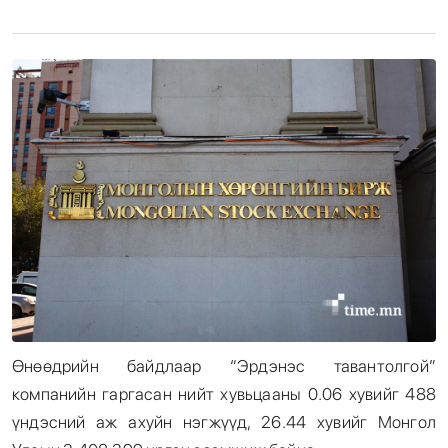
Энтертайнмент
Эрэн Сурвалжилга
Өнөөдрийн байдлаар “Эрдэнэс тавантолгой”
компанийн гаргасан нийт хувьцааны 0.06 хувийг 488
үндэсний аж ахуйн нэгжүүд, 26.44 хувийг Монгол