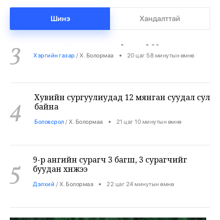
Бензин дамласан 2 хэрэг илрүүлжээ
3
Шинэ
Хандалттай
•
Хэргийн газар
/
Х. Болормаа
20 цаг 58 минутын өмнө
Хувийн сургуулиудад 12 мянган суудал сул
4
байна
•
Боловсрол
/
Х. Болормаа
21 цаг 10 минутын өмнө
9-р ангийн сурагч 3 багш, 3 сурагчийг
5
буудан хөнөөжээ
•
Дэлхий
/
Х. Болормаа
22 цаг 24 минутын өмнө