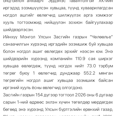
онцгойлон анхаарч “Эрдэнэс Тавантолгой” ХК-ийн
иргэдэд эзэмшүүлсэн хувьцаа, түүнд хуваарилагдсан
ногдол ашгийг өвлөгчид шилжүүлэх арга хэмжээг
хууль тогтоомжид нийцүүлэн зохион байгуулахаар
шийдвэрлэсэн.
Ийнхүү Монгол Улсын Засгийн газрын “Чөлөөлье”
санаачилгын хүрээнд иргэдийн эзэмшиж буй хувьцаа
болон ногдол ашиг өвлөгдөх эрхийг нээсэн юм. Энэ
шийдвэрийн хүрээнд компанийн 110.9 сая ширхэг
хувьцаа өвлөгдөж, түүнд ногдох нийт 73.0 тэрбум
төгрөг буюу 1 өвлөгчид дунджаар 552.2 мянган
төгрөгийн ногдол ашиг хувьцаа эзэмшиж байсан
иргэний хууль ёсны өвлөгчид олгогдоно.
Засгийн газрын 154 дүгээр тогтоол 2026 оны 6 дугаар
сарын 1-ний өдрөөс эхлэн хүчин төгөлдөр мөрдөгдөх
бөгөөд энэ хүрээнд Улсын бүртгэлийн ерөнхий газар,