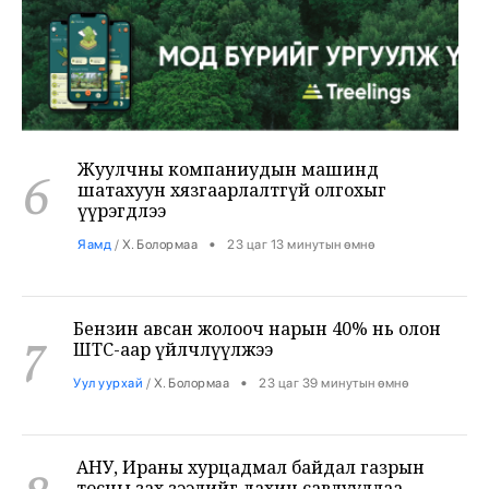
Жуулчны компаниудын машинд
6
шатахуун хязгаарлалтгүй олгохыг
үүрэгдлээ
•
Яамд
/
Х. Болормаа
23 цаг 13 минутын өмнө
Бензин авсан жолооч нарын 40% нь олон
7
ШТС-аар үйлчлүүлжээ
•
Уул уурхай
/
Х. Болормаа
23 цаг 39 минутын өмнө
АНУ, Ираны хурцадмал байдал газрын
8
тосны зах зээлийг дахин савлууллаа
•
Дэлхий
/
Б. Ариунаа
24 цаг 21 минутын өмнө