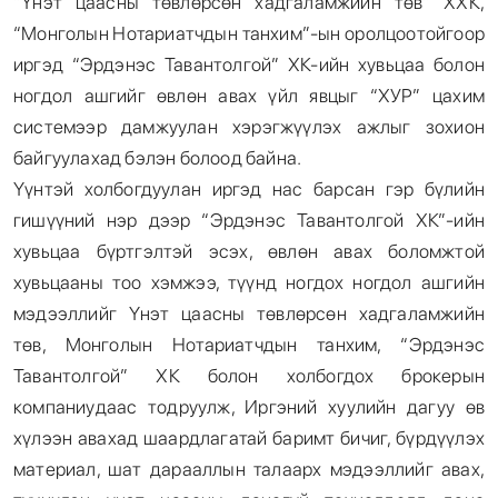
“Үнэт цаасны төвлөрсөн хадгаламжийн төв” ХХК,
“Монголын Нотариатчдын танхим”-ын оролцоотойгоор
иргэд “Эрдэнэс Тавантолгой” ХК-ийн хувьцаа болон
ногдол ашгийг өвлөн авах үйл явцыг “ХУР” цахим
системээр дамжуулан хэрэгжүүлэх ажлыг зохион
байгуулахад бэлэн болоод байна.
Үүнтэй холбогдуулан иргэд нас барсан гэр бүлийн
гишүүний нэр дээр “Эрдэнэс Тавантолгой ХК”-ийн
хувьцаа бүртгэлтэй эсэх, өвлөн авах боломжтой
хувьцааны тоо хэмжээ, түүнд ногдох ногдол ашгийн
мэдээллийг Үнэт цаасны төвлөрсөн хадгаламжийн
төв, Монголын Нотариатчдын танхим, “Эрдэнэс
Тавантолгой” ХК болон холбогдох брокерын
компаниудаас тодруулж, Иргэний хуулийн дагуу өв
хүлээн авахад шаардлагатай баримт бичиг, бүрдүүлэх
материал, шат дарааллын талаарх мэдээллийг авах,