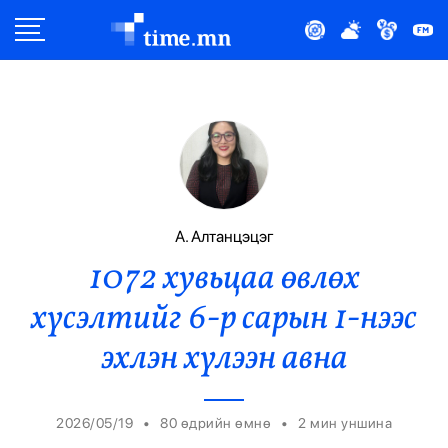
Улс Төр
Нийгэм
Эдийн Засаг
Дэлхий
А. Алтанцэцэг
1072 хувьцаа өвлөх
Нийтлэлчийн Булан
хүсэлтийг 6-р сарын 1-нээс
Эрүүл Мэнд
эхлэн хүлээн авна
Орон Нутаг
•
•
2026/05/19
80 өдрийн өмнө
2
мин уншина
Спорт