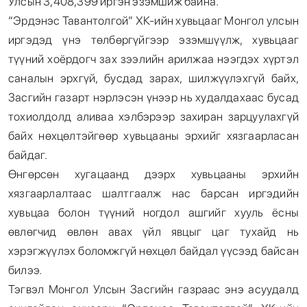
Улсын 3,408,399 иргэн эзэмшиж байна.
“Эрдэнэс Тавантолгой” ХК-ийн хувьцааг Монгол улсын
иргэдэд үнэ төлбөргүйгээр эзэмшүүлж, хувьцааг
түүний хоёрдогч зах зээлийн арилжаа нээгдэх хүртэл
саналын эрхгүй, бусдад зарах, шилжүүлэхгүй байх,
Засгийн газарт нэрлэсэн үнээр нь худалдахаас бусад
тохиолдолд аливаа хэлбэрээр захиран зарцуулахгүй
байх нөхцөлтэйгөөр хувьцааны эрхийг хязгаарласан
байдаг.
Өнгөрсөн хугацаанд дээрх хувьцааны эрхийн
хязгаарлалтаас шалтгаалж нас барсан иргэдийн
хувьцаа болон түүний ногдол ашгийг хууль ёсны
өвлөгчид өвлөн авах үйл явцыг цаг тухайд нь
хэрэгжүүлэх боломжгүй нөхцөл байдал үүсээд байсан
билээ.
Тэгвэл Монгол Улсын Засгийн газраас энэ асуудалд