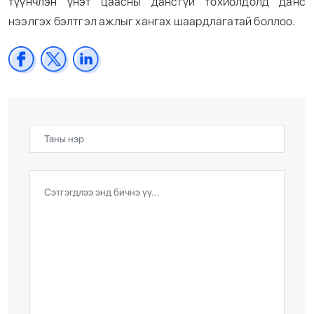
түүнчлэн үнэт цаасны дансгүй тохиолдолд данс
нээлгэх бэлтгэл ажлыг хангах шаардлагатай боллоо.