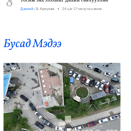
Б.Пүрэвдагва: 8 салбарын 103
9
үйлчилгээний бүртгэлийг цуцалснаар
бизнес эрхлэхэд таатай нөхцөл бүрдэнэ
•
Нийслэл
/
Б. Ариунаа
24 цаг 30 минутын өмнө
Бусад Mэдээ
Оросоос 301 вагон шатахуун оруулж
10
иржээ
•
Бодлого шийдвэр
/
Х. Болормаа
25 цаг 17 минутын өмнө
“Долфин” хар салхи Хятадыг чиглэн
11
ойртож байна
•
Дэлхий
/
АДМИН
25 цаг 58 минутын өмнө