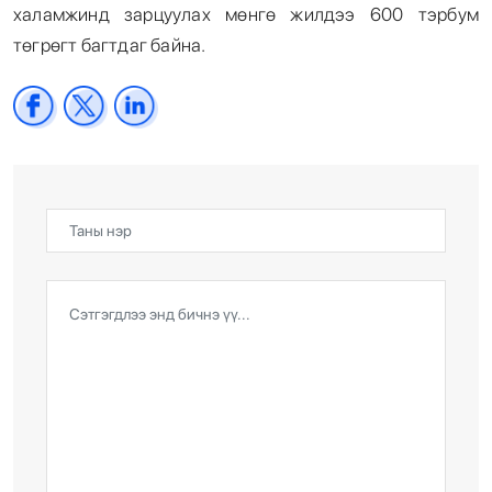
халамжинд зарцуулах мөнгө жилдээ 600 тэрбум
төгрөгт багтдаг байна.