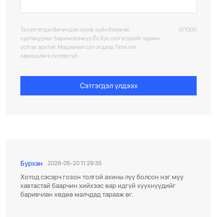
Та сэтгэгдэл бичихдээ хууль зүйн болон ёс
0/1000
суртахууныг баримтална уу. Ёс бус сэтгэгдлийг админ
устгах эрхтэй. Мэдээний сэтгэгдэлд Time.mn
хариуцлага хүлээхгүй.
Сэтгэгдэл үлдээх
Бурхан
2026-05-20 11:29:35
Хотод сэсэрч гозон толгой ахины лүү болсон нэг муу
хавтастай баарчин хийхээс өар идгүй хүүхнүүдийг
баривчлан хөдөө малчдад тарааж өг.