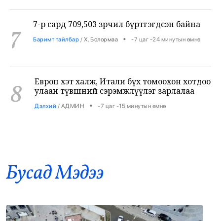
7-р сард 709,503 зөрчил бүртгэгдсэн байна
7
•
Баримт тайлбар
/
Х. Болормаа
-7 цаг -24 минутын өмнө
Европ хэт халж, Итали бүх томоохон хотдоо
8
улаан түвшний сэрэмжлүүлэг зарлалаа
•
Дэлхий
/
АДМИН
-7 цаг -15 минутын өмнө
Тэсрэх бодис тээвэрлэсэн дроны хэргийг
9
үндэсний аюулгүй байдлын хэмжээнд
шалгаж эхэллээ
•
Дэлхий
/
АДМИН
-7 цаг -7 минутын өмнө
Бусад Mэдээ
Задгай сансарт нарны зайн шинэ
10
хавтан суурилуулах бэлтгэл хийжээ
•
Сонин хачин
/
АДМИН
-6 цаг -54 минутын өмнө