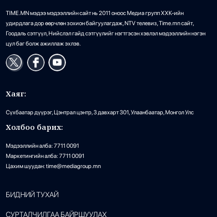
TIME.MN мэдээ мэдээллийн сайт нь 2011 оноос Медиа групп ХХК-ийн
удирдлага дор өөрчлөн зохион байгуулагдаж, NTV телевиз, Time.mn сайт,
Гоодаль сэтгүүл, Нийслэл гайд сэтгүүлийг нэгтгэсэн хэвлэл мэдээллийн нэгэн
цул баг болж ажиллаж эхлэв.
Хаяг:
Сүхбаатар дүүрэг, Цэнтрал цэнтр, 3 давхарт 301, Улаанбаатар, Монгол Улс
Холбоо барих:
Мэдээллийн алба: 7711 0091
Маркетингийн алба: 7711 0091
Цахим шуудан: time@mediagroup.mn
БИДНИЙ ТУХАЙ
СУРТАЛЧИЛГАА БАЙРШУУЛАХ