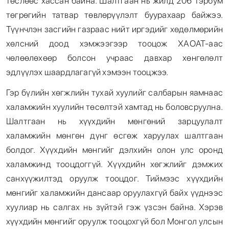
төслөөс хассан байна. Шалтгаан нь жилд 206 тэрбум
төгрөгийн татвар төвлөрүүлэлт буурахаар байжээ.
Түүнчлэн засгийн газраас нийт иргэдийг хөдөлмөрийн
хөлсний доод хэмжээгээр тооцож ХАОАТ-аас
чөлөөлөхөөр болсон учраас давхар хөнгөлөлт
эдлүүлэх шаардлагагүй хэмээн тооцжээ.
Гэр бүлийн хөгжлийн тухай хуулийг салбарын яамнаас
халамжийн хуулийн төсөлтэй хамтад нь боловсруулна.
Шалтгаан нь хүүхдийн мөнгөний зарцуулалт
халамжийн мөнгөн дүнг өсгөж харуулах шалтгаан
болдог. Хүүхдийн мөнгийг дэлхийн олон улс оронд
халамжинд тооцдоггүй. Хүүхдийн хөгжлийг дэмжих
санхүүжилтэд оруулж тооцдог. Тиймээс хүүхдийн
мөнгийг халамжийн дансаар оруулахгүй байх үүднээс
хуулиар нь салгах нь зүйтэй гэж үзсэн байна. Хэрэв
хүүхдийн мөнгийг оруулж тооцохгүй бол Монгол улсын