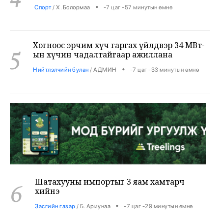
Хогноос эрчим хүч гаргах үйлдвэр 34 МВт-
5
ын хүчин чадалтайгаар ажиллана
•
Нийтлэлчийн булан
/
АДМИН
-7 цаг -33 минутын өмнө
Шатахууны импортыг 3 яам хамтарч
6
хийнэ
•
Засгийн газар
/
Б. Ариунаа
-7 цаг -29 минутын өмнө