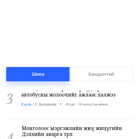
1
байна
•
Дэлхий
/
АДМИН
-8 цаг -48 минутын өмнө
718190 ширхэг суудлын автомашин
2
импортолжээ
•
Эдийн засаг
/
АДМИН
-8 цаг -34 минутын өмнө
Мотоциклийн араас зориуд мөргөсөн
Шинэ
Хандалттай
3
автобусны жолоочийг ажлаас халжээ
•
Хууль
/
Х. Болормаа
-8 цаг -14 минутын өмнө
Монголоос мэргэжлийн жюү жицүгийн
4
Дэлхийн аварга төрлөө
•
Спорт
/
Х. Болормаа
-7 цаг -57 минутын өмнө