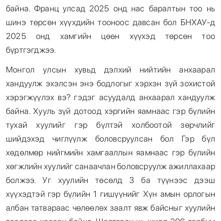
байна. Франц улсад 2025 онд нас баралтын тоо нь
шинэ төрсөн хүүхдийн тооноос давсан бол БНХАУ-д
2025 онд хамгийн цөөн хүүхэд төрсөн тоо
бүртгэгджээ.
Монгол улсын хувьд дэлхий нийтийн анхаарал
хандуулж эхэлсэн энэ бодлогыг хэрхэн зүй зохистой
хэрэгжүүлэх вэ? гэдэг асуудалд анхаарал хандуулж
байна. Хууль зүй дотоод хэргийн яамнаас гэр бүлийн
тухай хуулийг гэр бүлтэй холбоотой зөрчлийг
шийдэхэд чиглүүлж боловсруулсан бол Гэр бүл
хөдөлмөр нийгмийн хамгааллын яамнаас гэр бүлийн
хөгжлийн хуулийг санаачлан боловсруулж ажиллахаар
болжээ. Уг хуулийн төсөлд 3 ба түүнээс дээш
хүүхэдтэй гэр бүлийн 1 гишүүнийг Хүн амын орлогын
албан татвараас чөлөөлөх заалт явж байсныг хуулийн