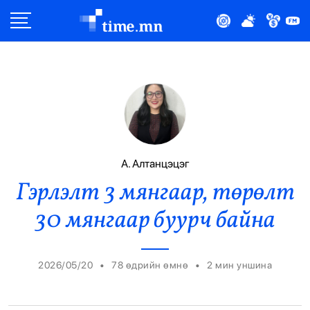
Улс Төр
Нийгэм
Эдийн Засаг
Дэлхий
А. Алтанцэцэг
Гэрлэлт 3 мянгаар, төрөлт
Нийтлэлчийн Булан
30 мянгаар буурч байна
Эрүүл Мэнд
Орон Нутаг
•
•
2026/05/20
78 өдрийн өмнө
2
мин уншина
Спорт