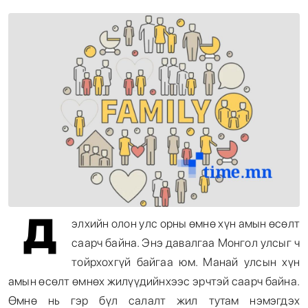
Энтертайнмент
Эрэн Сурвалжилга
Д
элхийн олон улс орны өмнө хүн амын өсөлт
саарч байна. Энэ давалгаа Монгол улсыг ч
тойрхохгүй байгаа юм. Манай улсын хүн
амын өсөлт өмнөх жилүүдийнхээс эрчтэй саарч байна.
Өмнө нь гэр бүл салалт жил тутам нэмэгдэх