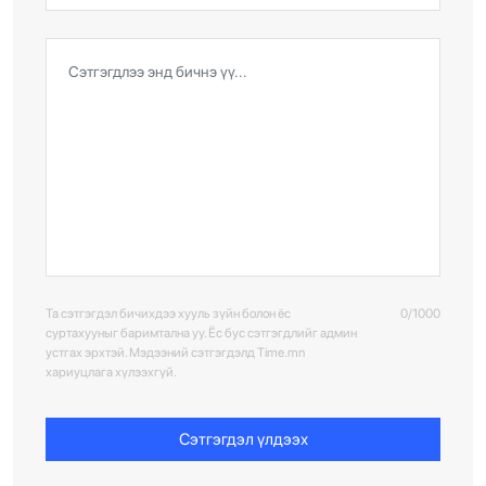
Та сэтгэгдэл бичихдээ хууль зүйн болон ёс
0/1000
суртахууныг баримтална уу. Ёс бус сэтгэгдлийг админ
устгах эрхтэй. Мэдээний сэтгэгдэлд Time.mn
хариуцлага хүлээхгүй.
Сэтгэгдэл үлдээх