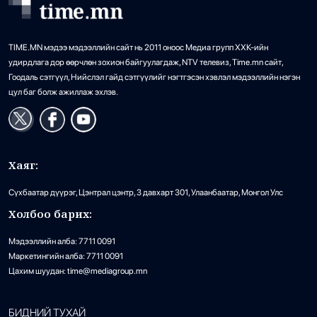
TIME.MN мэдээ мэдээллийн сайт нь 2011 оноос Медиа групп ХХК-ийн
удирдлага дор өөрчлөн зохион байгуулагдаж, NTV телевиз, Time.mn сайт,
Гоодаль сэтгүүл, Нийслэл гайд сэтгүүлийг нэгтгэсэн хэвлэл мэдээллийн нэгэн
цул баг болж ажиллаж эхлэв.
Хаяг:
Сүхбаатар дүүрэг, Цэнтрал цэнтр, 3 давхарт 301, Улаанбаатар, Монгол Улс
Холбоо барих:
Мэдээллийн алба: 7711 0091
Маркетингийн алба: 7711 0091
Цахим шуудан: time@mediagroup.mn
БИДНИЙ ТУХАЙ