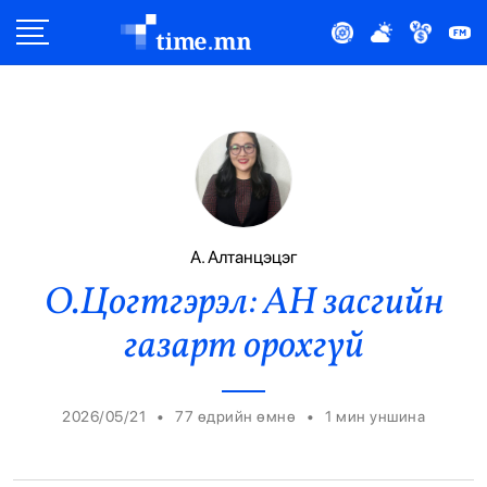
Улс Төр
Нийгэм
Эдийн Засаг
Дэлхий
А. Алтанцэцэг
О.Цогтгэрэл: АН засгийн
Нийтлэлчийн Булан
газарт орохгүй
Эрүүл Мэнд
Орон Нутаг
•
•
2026/05/21
77 өдрийн өмнө
1
мин уншина
Спорт