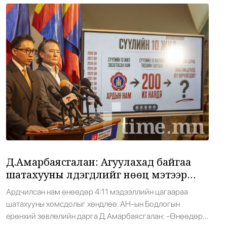
Засгийн газар: Өчигдөр 43 вагон бензин
10
оруулж ирсэн
•
Засгийн газар
/
Х. Болормаа
7 цаг 10 минутын өмнө
Д.Амарбаясгалан: Агуулахад байгаа
11
шатахууны үлдэгдлийг нөөц мэтээр
иргэдэд мэдээлж байна
•
Парламент
/
Х. Болормаа
7 цаг 29 минутын өмнө
Завьт эргүүлүүд живж байсан хүнийг аварлаа
12
Д.Амарбаясгалан: Агуулахад байгаа
•
Баримт тайлбар
/
АДМИН
7 цаг 51 минутын өмнө
шатахууны үлдэгдлийг нөөц мэтээр
иргэдэд мэдээлж байна
Ардчилсан нам өнөөдөр 4:11 мэдээллийн цагаараа
шатахууны хомсдолыг хөндлөө. АН-ын Бодлогын
Дэлхийн цаачид Цагааннуурт хуралдаж
13
ерөнхий зөвлөлийн дарга Д.Амарбаясгалан: -Өнөөдөр
байна