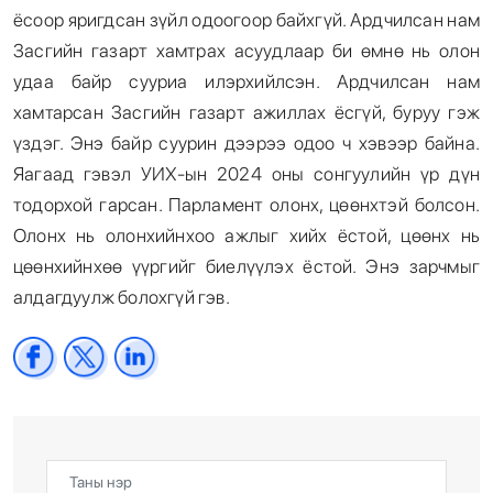
ёсоор яригдсан зүйл одоогоор байхгүй. Ардчилсан нам
Засгийн газарт хамтрах асуудлаар би өмнө нь олон
удаа байр сууриа илэрхийлсэн. Ардчилсан нам
хамтарсан Засгийн газарт ажиллах ёсгүй, буруу гэж
үздэг. Энэ байр суурин дээрээ одоо ч хэвээр байна.
Яагаад гэвэл УИХ-ын 2024 оны сонгуулийн үр дүн
тодорхой гарсан. Парламент олонх, цөөнхтэй болсон.
Олонх нь олонхийнхоо ажлыг хийх ёстой, цөөнх нь
цөөнхийнхөө үүргийг биелүүлэх ёстой. Энэ зарчмыг
алдагдуулж болохгүй гэв.