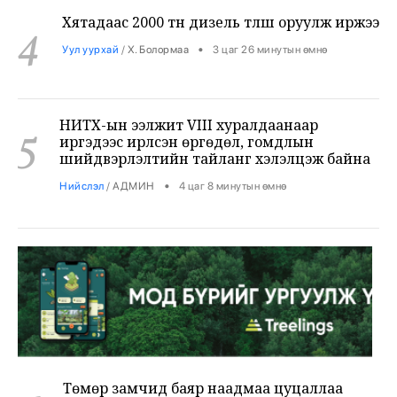
4
•
Уул уурхай
/
Х. Болормаа
3 цаг 26 минутын өмнө
НИТХ-ын ээлжит VIII хуралдаанаар
5
иргэдээс ирүүлсэн өргөдөл, гомдлын
шийдвэрлэлтийн тайланг хэлэлцэж байна
•
Нийслэл
/
АДМИН
4 цаг 8 минутын өмнө
Төмөр замчид баяр наадмаа цуцаллаа
6
•
Бодлого шийдвэр
/
Х. Болормаа
4 цаг 44 минутын өмнө