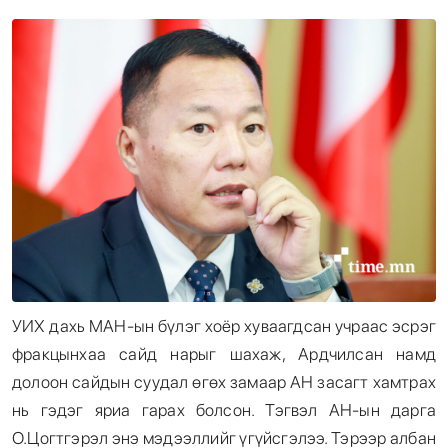
Энтертайнмент
Эрэн Сурвалжилга
УИХ дахь МАН-ын бүлэг хоёр хуваагдсан учраас эсрэг
фракцынхаа сайд нарыг шахаж, Ардчилсан намд
долоон сайдын суудал өгөх замаар АН засагт хамтрах
нь гэдэг яриа гарах болсон. Тэгвэл АН-ын дарга
О.Цогтгэрэл энэ мэдээллийг үгүйсгэлээ. Тэрээр албан