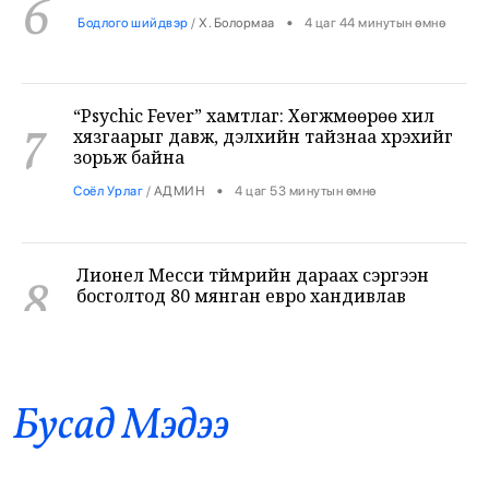
“Psychic Fever” хамтлаг: Хөгжмөөрөө хил
7
хязгаарыг давж, дэлхийн тайзнаа хүрэхийг
зорьж байна
•
Соёл Урлаг
/
АДМИН
4 цаг 53 минутын өмнө
Лионел Месси түймрийн дараах сэргээн
8
босголтод 80 мянган евро хандивлав
•
Дэлхий
/
Х. Болормаа
5 цаг 30 минутын өмнө
Хирошимагийн эмгэнэлт өдрийг дэлхий
9
дахин дурсан санаж, Япон цөмийн зэвсгээс
ангид бодлогоо дахин нотлов
Бусад Mэдээ
•
Дэлхий
/
АДМИН
5 цаг 34 минутын өмнө