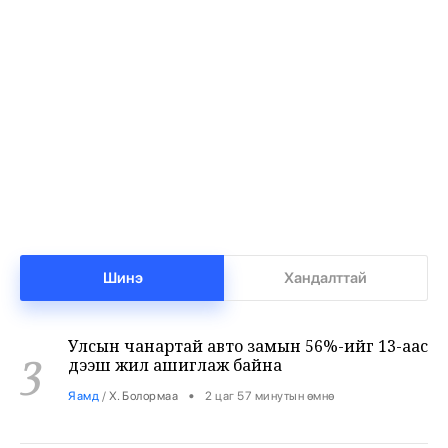
Т.Ням-Очир: 971 бүлгийг 40-өөс доош
1
хүүхэдтэй болгоно
•
Боловсрол
/
Х. Болормаа
1 цаг 57 минутын өмнө
Манай улс 3.10 тонн алт гадаадад гаргаад
2
байна
•
Бизнес
/
Х. Болормаа
2 цаг 28 минутын өмнө
Шинэ
Хандалттай
Улсын чанартай авто замын 56%-ийг 13-аас
3
дээш жил ашиглаж байна
•
Яамд
/
Х. Болормаа
2 цаг 57 минутын өмнө
Хятадаас 2000 тн дизель түлш оруулж иржээ