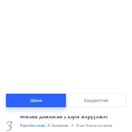
Баянхонгорт тахлын голомт идэвхижжээ
1
•
Халуун цэг
/
Х. Болормаа
7 цаг 14 минутын өмнө
Нийгмийн даатгалын сангийн мөнгө 7.6
2
тэрбумаар арвижлаа
•
Бизнес
/
Х. Болормаа
7 цаг 48 минутын өмнө
Шинэ
Хандалттай
Бензин дамласан 2 хэрэг илрүүлжээ
3
•
Хэргийн газар
/
Х. Болормаа
8 цаг 8 минутын өмнө