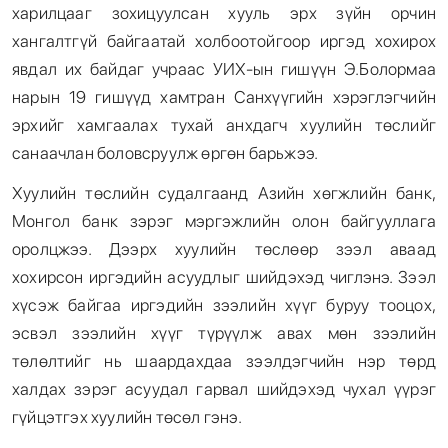
харилцааг зохицуулсан хууль эрх зүйн орчин
хангалтгүй байгаатай холбоотойгоор иргэд хохирох
явдал их байдаг учраас УИХ-ын гишүүн Э.Болормаа
нарын 19 гишүүд хамтран Санхүүгийн хэрэглэгчийн
эрхийг хамгаалах тухай анхдагч хуулийн төслийг
санаачлан боловсруулж өргөн барьжээ.
Хуулийн төслийн судалгаанд Азийн хөгжлийн банк,
Монгол банк зэрэг мэргэжлийн олон байгууллага
оролцжээ. Дээрх хуулийн төслөөр зээл аваад
хохирсон иргэдийн асуудлыг шийдэхэд чиглэнэ. Зээл
хүсэж байгаа иргэдийн зээлийн хүүг буруу тооцох,
эсвэл зээлийн хүүг түрүүлж авах мөн зээлийн
төлөлтийг нь шаардахдаа зээлдэгчийн нэр төрд
халдах зэрэг асуудал гарвал шийдэхэд чухал үүрэг
гүйцэтгэх хуулийн төсөл гэнэ.