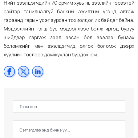
Нийт зээлдэгчдийн 70 орчим хувь нь зээлийн гэрээтэй
сайтар танилцалгүй банкны ажилтны үгэнд автаж
гэрээнд гарын үсэг зурсан тохиолдол их байдаг байна.
Мэдээллийн тэгш бус мэдээллээс болж иргэд буруу
шийдвэр гаргаж зээл авсан бол зээлээ буцаах
боломжийг мөн зээлдэгчид олгох боломж дээрх
хуулийн төслөөр дамжуулан бүрдэх юм.