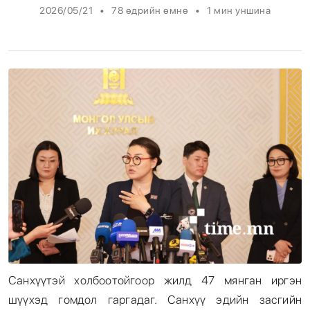
•
•
2026/05/21
78 өдрийн өмнө
1
мин уншина
Энтертайнмент
Эрэн Сурвалжилга
Санхүүтэй холбоотойгоор жилд 47 мянган иргэн
шүүхэд гомдол гаргадаг. Санхүү эдийн засгийн