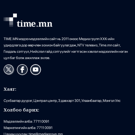
TIME.MN мэдээ мэдээллийн сайт нь 2011 оноос Медиа групп ХХК-ийн
удирдлага дор өөрчлөн зохион байгуулагдаж, NTV телевиз, Time.mn сайт,
Гоодаль сэтгүүл, Нийслэл гайд сэтгүүлийг нэгтгэсэн хэвлэл мэдээллийн нэгэн
цул баг болж ажиллаж эхлэв.
Хаяг:
Сүхбаатар дүүрэг, Цэнтрал цэнтр, 3 давхарт 301, Улаанбаатар, Монгол Улс
Холбоо барих:
Мэдээллийн алба: 7711 0091
Маркетингийн алба: 7711 0091
Цахим шуудан: time@mediagroup.mn