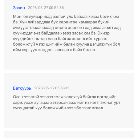
Зочин
2026-05-27 09:52:35
Монгол луйварчдад ээлтэй улс байхаа хэзээ болих юм
бэ. Хүн луйвардлаа бүх хөрөнгөө хамаарал бүхий
хүмүүст тараачихаад өөрөө хоосон гээд ялаа авъя гээд
суучихдаг энэ байдалаа хэзээ засах юм бэ. Эхнэр
хүүхдийнх нь нэр дээр байгаа хөрөнгийг хураах
боломжгүй ч гэх шиг ийм балай хуулиа цэгцлэхгүй бол
ийм хэргүүд зөндөө гарсаар л байх болно.
Батсуурь
2026-05-22 05:58:13
Олон зээлтэй зээлээ төлж чадахгүй байгаа иргэд ийг
харж үзэж хугацаа хэтэрсэн зээлийг нь нэгтгэж нэг урт
хугацаатай хүү боломжийн зээл болгож өгвөл