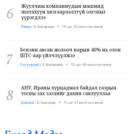
6
үүрэгдлээ
•
Яамд
/
Х. Болормаа
10 цаг 23 минутын өмнө
Бензин авсан жолооч нарын 40% нь олон
7
ШТС-аар үйлчлүүлжээ
•
Уул уурхай
/
Х. Болормаа
10 цаг 49 минутын өмнө
АНУ, Ираны хурцадмал байдал газрын
8
тосны зах зээлийг дахин савлууллаа
•
Дэлхий
/
Б. Ариунаа
11 цаг 31 минутын өмнө
Б.Пүрэвдагва: 8 салбарын 103
9
үйлчилгээний бүртгэлийг цуцалснаар
бизнес эрхлэхэд таатай нөхцөл бүрдэнэ
•
Нийслэл
/
Б. Ариунаа
11 цаг 40 минутын өмнө