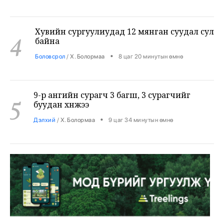
Хувийн сургуулиудад 12 мянган суудал сул
4
байна
•
Боловсрол
/
Х. Болормаа
8 цаг 20 минутын өмнө
9-р ангийн сурагч 3 багш, 3 сурагчийг
5
буудан хөнөөжээ
•
Дэлхий
/
Х. Болормаа
9 цаг 34 минутын өмнө
Жуулчны компаниудын машинд
шатахуун хязгаарлалтгүй олгохыг