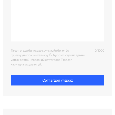
Та сэтгэгдэл бичихдээ хууль зүйн болон ёс
0/1000
суртахууныг баримтална уу. Ёс бус сэтгэгдлийг админ
устгах эрхтэй. Мэдээний сэтгэгдэлд Time.mn
хариуцлага хүлээхгүй.
Сэтгэгдэл үлдээх