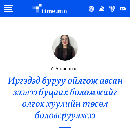
Улс Төр
Нийгэм
Эдийн Засаг
Дэлхий
А. Алтанцэцэг
Иргэдэд буруу ойлгож авсан
Нийтлэлчийн Булан
зээлээ буцаах боломжийг
Эрүүл Мэнд
олгох хуулийн төсөл
Орон Нутаг
боловсруулжээ
Спорт