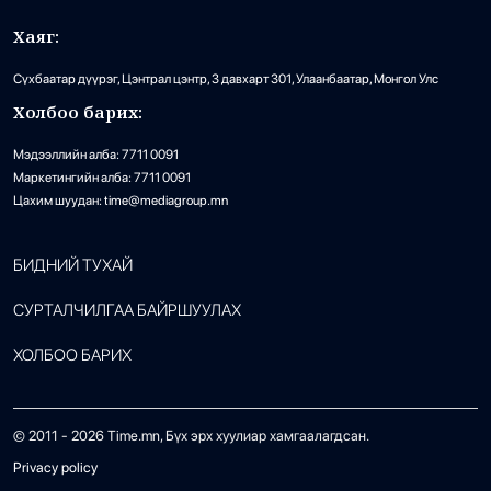
Хаяг:
Сүхбаатар дүүрэг, Цэнтрал цэнтр, 3 давхарт 301, Улаанбаатар, Монгол Улс
Холбоо барих:
Мэдээллийн алба: 7711 0091
Маркетингийн алба: 7711 0091
Цахим шуудан: time@mediagroup.mn
БИДНИЙ ТУХАЙ
СУРТАЛЧИЛГАА БАЙРШУУЛАХ
ХОЛБОО БАРИХ
© 2011 -
2026
Time.mn, Бүх эрх хуулиар хамгаалагдсан.
Privacy policy