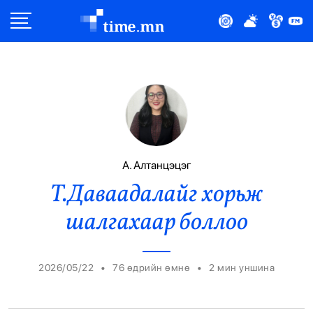
Улс Төр
Нийгэм
Эдийн Засаг
Дэлхий
А. Алтанцэцэг
Т.Даваадалайг хорьж
Нийтлэлчийн Булан
шалгахаар боллоо
Эрүүл Мэнд
Орон Нутаг
•
•
2026/05/22
76 өдрийн өмнө
2
мин уншина
Спорт