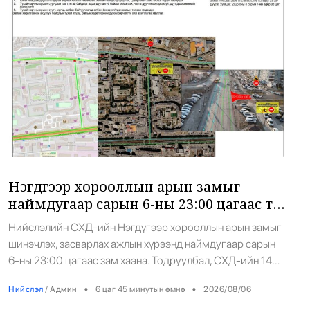
Хөнгөн атлетикийн мастеруудын улсын
18
аваргууд тодорлоо
•
Спорт
/
Х. Болормаа
7 цаг 15 минутын өмнө
Манлай, Ханхонгор суманд хорио
19
цээрийн дэглэм тогтоолоо
•
Халуун цэг
/
Х. Болормаа
7 цаг 25 минутын өмнө
Нэгдүгээр хорооллын арын замыг
наймдугаар сарын 6-ны 23:00 цагаас түр
“SpaceX”-ийн пуужингийн хэсэг Сар
20
хааж, борооны ус зайлуулах шугамын
мөргөсөн ч эрсдэлгүй гэж NASA
Нийслэлийн СХД-ийн Нэгдүгээр хорооллын арын замыг
хөндлөн сэтэлгээ хийнэ
мэдэгдэв
шинэчлэх, засварлах ажлын хүрээнд наймдугаар сарын
•
Сонин хачин
/
АДМИН
7 цаг 39 минутын өмнө
6-ны 23:00 цагаас зам хаана. Тодруулбал, СХД-ийн 14
дүгээр хороо Цамбагаравын уулзвар, 11 дүгээр
•
•
Нийслэл
/
Админ
6 цаг 45 минутын өмнө
2026/08/06
байрнаас 12 дугаар байрны чиглэл дагуу борооны ус