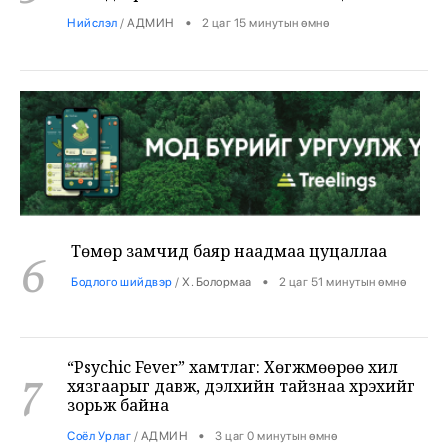
Төмөр замчид баяр наадмаа цуцаллаа
6
•
Бодлого шийдвэр
/
Х. Болормаа
2 цаг 51 минутын өмнө
“Psychic Fever” хамтлаг: Хөгжмөөрөө хил
7
хязгаарыг давж, дэлхийн тайзнаа хүрэхийг
зорьж байна
•
Соёл Урлаг
/
АДМИН
3 цаг 0 минутын өмнө