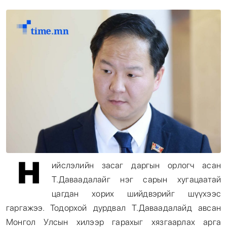
Энтертайнмент
Эрэн Сурвалжилга
Н
ийслэлийн засаг даргын орлогч асан
Т.Даваадалайг нэг сарын хугацаатай
цагдан хорих шийдвэрийг шүүхээс
гаргажээ. Тодорхой дурдвал Т.Даваадалайд авсан
Монгол Улсын хилээр гарахыг хязгаарлах арга