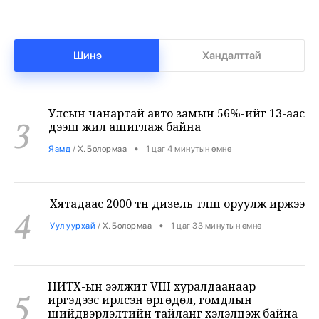
2
байна
•
Бизнес
/
Х. Болормаа
0 цаг 35 минутын өмнө
Шинэ
Хандалттай
Улсын чанартай авто замын 56%-ийг 13-аас
3
дээш жил ашиглаж байна
•
Яамд
/
Х. Болормаа
1 цаг 4 минутын өмнө
Хятадаас 2000 тн дизель түлш оруулж иржээ
4
•
Уул уурхай
/
Х. Болормаа
1 цаг 33 минутын өмнө
НИТХ-ын ээлжит VIII хуралдаанаар
5
иргэдээс ирүүлсэн өргөдөл, гомдлын
шийдвэрлэлтийн тайланг хэлэлцэж байна
•
Нийслэл
/
АДМИН
2 цаг 15 минутын өмнө