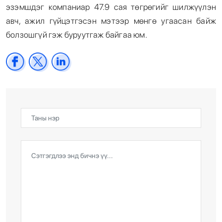
эзэмшдэг компаниар 47.9 сая төгрөгийг шилжүүлэн
авч, ажил гүйцэтгэсэн мэтээр мөнгө угаасан байж
болзошгүй гэж буруутгаж байгаа юм.