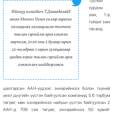
Туулын
хурдны
Ийнхүү яллагдагч Т.Даваадалайд
зам, 1-р
авсан Монгол Улсын хилээр гарахыг
тойрог зам
хязгаарлах хязгаарлалт тогтоох
төсөлд
таслан сэргийлэх арга хэмжээг
өөрчилж, 2026 оны 5 дугаар сарын
22-ны өдрөөс 1 сарын хугацаагаар
цагдан хорих таслан сэргийлэх арга
хэмжээ авч шийдвэрлэжээ.
шалгарсан ААН-үүдээс эхнэрийнхээ болон түүний
үеэл дүүгийн үүсгэн байгуулсан компанид 5.6 тэрбум
төгрөг, мөн эхнэрийнхээ найзын үүсгэн байгуулсан 2
ААН-д 709 сая төгрөг, эхнэрийнхээ 50 хувийг