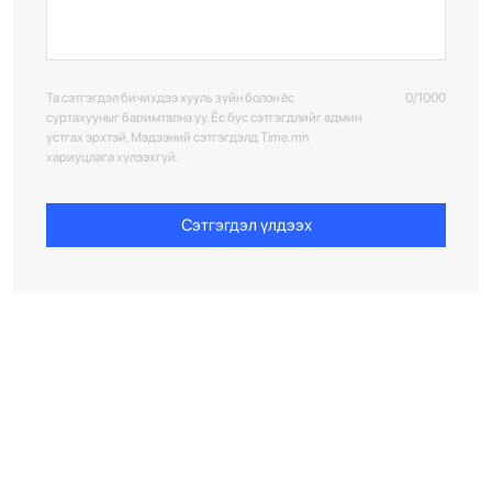
Та сэтгэгдэл бичихдээ хууль зүйн болон ёс
0/1000
суртахууныг баримтална уу. Ёс бус сэтгэгдлийг админ
устгах эрхтэй. Мэдээний сэтгэгдэлд Time.mn
хариуцлага хүлээхгүй.
Сэтгэгдэл үлдээх