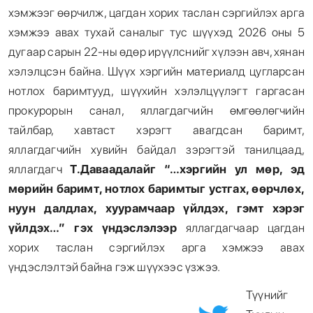
хэмжээг өөрчилж, цагдан хорих таслан сэргийлэх арга
хэмжээ авах тухай саналыг тус шүүхэд 2026 оны 5
дугаар сарын 22-ны өдөр ирүүлснийг хүлээн авч, хянан
хэлэлцсэн байна. Шүүх хэргийн материалд цугларсан
нотлох баримтууд, шүүхийн хэлэлцүүлэгт гаргасан
прокурорын санал, яллагдагчийн өмгөөлөгчийн
тайлбар, хавтаст хэрэгт авагдсан баримт,
яллагдагчийн хувийн байдал зэрэгтэй танилцаад,
яллагдагч
Т.Даваадалайг “…хэргийн ул мөр, эд
мөрийн баримт, нотлох баримтыг устгах, өөрчлөх,
нуун далдлах, хуурамчаар үйлдэх, гэмт хэрэг
үйлдэх…” гэх үндэслэлээр
яллагдагчаар цагдан
хорих таслан сэргийлэх арга хэмжээ авах
үндэслэлтэй байна гэж шүүхээс үзжээ.
Түүнийг