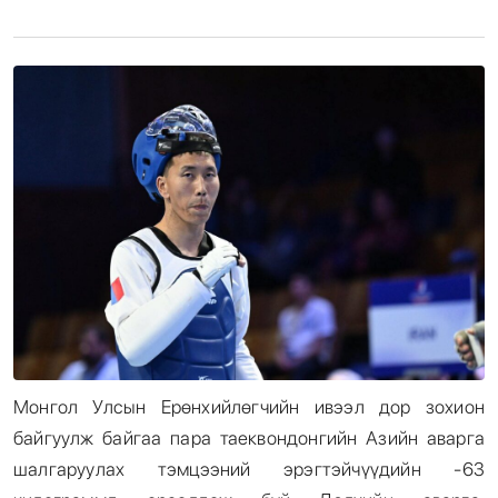
Энтертайнмент
Эрэн Сурвалжилга
Монгол Улсын Ерөнхийлөгчийн ивээл дор зохион
байгуулж байгаа пара таеквондонгийн Азийн аварга
шалгаруулах тэмцээний эрэгтэйчүүдийн -63