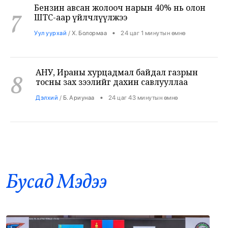
•
Уул уурхай
/
Х. Болормаа
24 цаг 1 минутын өмнө
АНУ, Ираны хурцадмал байдал газрын
8
тосны зах зээлийг дахин савлууллаа
•
Дэлхий
/
Б. Ариунаа
24 цаг 43 минутын өмнө
Б.Пүрэвдагва: 8 салбарын 103
9
үйлчилгээний бүртгэлийг цуцалснаар
бизнес эрхлэхэд таатай нөхцөл бүрдэнэ
•
Нийслэл
/
Б. Ариунаа
24 цаг 53 минутын өмнө
Бусад Mэдээ
Оросоос 301 вагон шатахуун оруулж
10
иржээ
•
Бодлого шийдвэр
/
Х. Болормаа
25 цаг 39 минутын өмнө