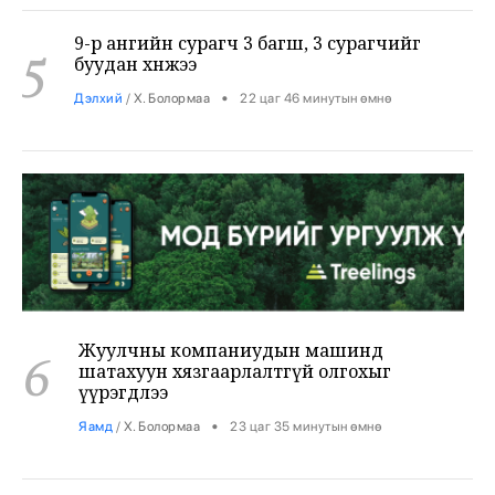
5
буудан хөнөөжээ
•
Дэлхий
/
Х. Болормаа
22 цаг 46 минутын өмнө
Жуулчны компаниудын машинд
6
шатахуун хязгаарлалтгүй олгохыг
үүрэгдлээ
•
Яамд
/
Х. Болормаа
23 цаг 35 минутын өмнө
Бензин авсан жолооч нарын 40% нь олон
7
ШТС-аар үйлчлүүлжээ