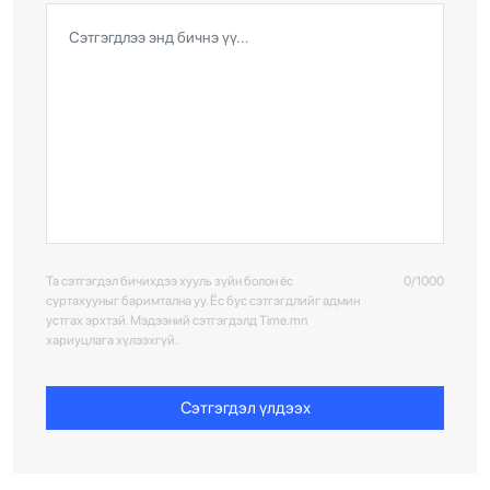
Та сэтгэгдэл бичихдээ хууль зүйн болон ёс
0/1000
суртахууныг баримтална уу. Ёс бус сэтгэгдлийг админ
устгах эрхтэй. Мэдээний сэтгэгдэлд Time.mn
хариуцлага хүлээхгүй.
Сэтгэгдэл үлдээх