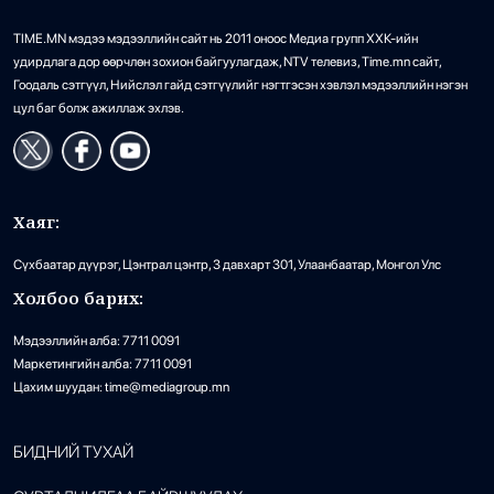
TIME.MN мэдээ мэдээллийн сайт нь 2011 оноос Медиа групп ХХК-ийн
удирдлага дор өөрчлөн зохион байгуулагдаж, NTV телевиз, Time.mn сайт,
Гоодаль сэтгүүл, Нийслэл гайд сэтгүүлийг нэгтгэсэн хэвлэл мэдээллийн нэгэн
цул баг болж ажиллаж эхлэв.
Хаяг:
Сүхбаатар дүүрэг, Цэнтрал цэнтр, 3 давхарт 301, Улаанбаатар, Монгол Улс
Холбоо барих:
Мэдээллийн алба: 7711 0091
Маркетингийн алба: 7711 0091
Цахим шуудан: time@mediagroup.mn
БИДНИЙ ТУХАЙ