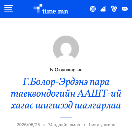
Улс Төр
Нийгэм
Эдийн Засаг
Дэлхий
Б. Оюунжаргал
Г.Болор-Эрдэнэ пара
Нийтлэлчийн Булан
таеквондогийн ААШТ-ий
Эрүүл Мэнд
хагас шигшээд шалгарлаа
Орон Нутаг
•
•
2026/05/25
74 өдрийн өмнө
1
мин уншина
Спорт