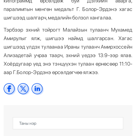
килограммд өрсөлдөж буй Дэлхийн аварга,
паралимпын мөнгөн медальт Г. Болор-Эрдэнэ хагас
шигшээд шалгарч, медалийн болзол хангалаа.
Тэрбээр эхний тойрогт Малайзын тулаанч Мухамед
Амирулыг ялж, шигшээ наймд шалгарсан. Хагас
шигшээд үлдэх тулаанаа Ираны тулаанч Амирхоссейн
Ализадетай учраа таарч, эхний үедээ 13:9-ээр ялав.
Хоёрдугаар үед энэ тэнцүүхэн тулаан өрнөсөөр 11:10-
аар Г.Болор-Эрдэнэ өрсөлдөгчөө ялжээ.