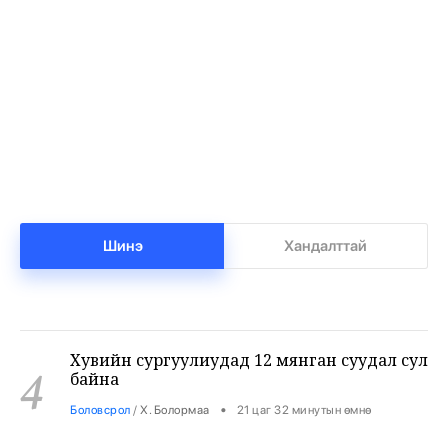
Нийгмийн даатгалын сангийн мөнгө 7.6
2
тэрбумаар арвижлаа
•
Бизнес
/
Х. Болормаа
21 цаг 0 минутын өмнө
Бензин дамласан 2 хэрэг илрүүлжээ
3
•
Хэргийн газар
/
Х. Болормаа
21 цаг 21 минутын өмнө
Шинэ
Хандалттай
Хувийн сургуулиудад 12 мянган суудал сул
4
байна
•
Боловсрол
/
Х. Болормаа
21 цаг 32 минутын өмнө
9-р ангийн сурагч 3 багш, 3 сурагчийг