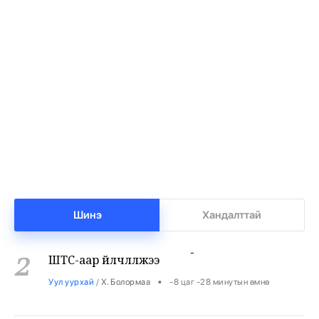
Жуулчны компаниудын машинд шатахуун
1
хязгаарлалтгүй олгохыг үүрэгдлээ
•
Яамд
/
Х. Болормаа
-8 цаг -54 минутын өмнө
Шинэ
Хандалттай
Бензин авсан жолооч нарын 40% нь олон
2
ШТС-аар үйлчлүүлжээ
•
Уул уурхай
/
Х. Болормаа
-8 цаг -28 минутын өмнө
АНУ, Ираны хурцадмал байдал газрын