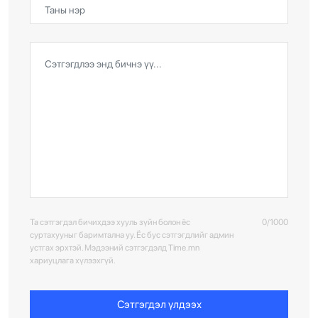
Та сэтгэгдэл бичихдээ хууль зүйн болон ёс
0/1000
суртахууныг баримтална уу. Ёс бус сэтгэгдлийг админ
устгах эрхтэй. Мэдээний сэтгэгдэлд Time.mn
хариуцлага хүлээхгүй.
Сэтгэгдэл үлдээх