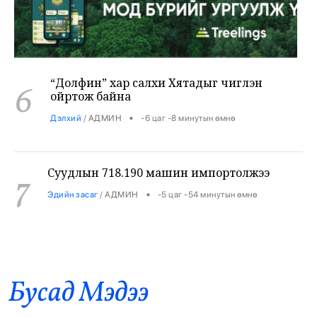
“Долфин” хар салхи Хятадыг чиглэн
6
ойртож байна
•
Дэлхий
/
АДМИН
-6 цаг -8 минутын өмнө
Суудлын 718.190 машин импортолжээ
7
•
Эдийн засаг
/
АДМИН
-5 цаг -54 минутын өмнө
Мотоциклийн араас зориуд мөргөсөн
8
автобусны жолоочийг ажлаас халжээ
•
Хууль
/
Х. Болормаа
-5 цаг -34 минутын өмнө
Бусад Mэдээ