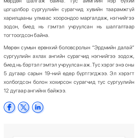
мөрдөн шалгаж байна. Тус аймгийн нэр бүхий
цогцолбор сургуулийн сурагчид хувийн таарамжгүй
харилцааны улмаас хоорондоо маргалдаж, нэгнийгээ
зодон, биед нь гэмтэл учруулсан нь шалгалтаар
тогтоогдсон байна.
Мөрөн сумын ерөнхий боловсролын “Эрдмийн далай”
сургуулийн ахлах ангийн сурагчид нэгнийгээ зодож,
биед нь бэртэл гэмтэл учруулсан аж. Тус хэрэг энэ оны
5 дугаар сарын 19-ний өдөр бүртгэгджээ. Эл хэрэгт
холбогдсон болон хохирсон сурагчид тус сургуулийн
12 дугаар ангийнх байжээ.