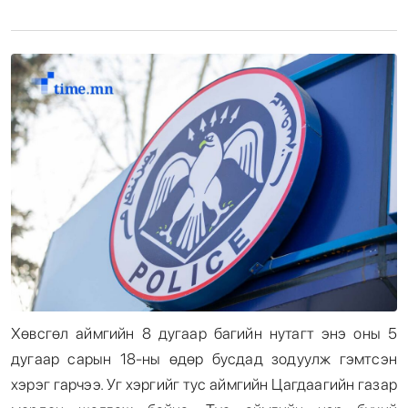
Энтертайнмент
Эрэн Сурвалжилга
Хөвсгөл аймгийн 8 дугаар багийн нутагт энэ оны 5
дугаар сарын 18-ны өдөр бусдад зодуулж гэмтсэн
хэрэг гарчээ. Уг хэргийг тус аймгийн Цагдаагийн газар