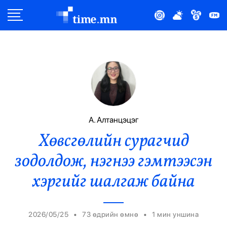
Улс Төр
Нийгэм
Эдийн Засаг
Дэлхий
А. Алтанцэцэг
Хөвсгөлийн сурагчид
Нийтлэлчийн Булан
зодолдож, нэгнээ гэмтээсэн
Эрүүл Мэнд
хэргийг шалгаж байна
Орон Нутаг
•
•
2026/05/25
73 өдрийн өмнө
1
мин уншина
Спорт