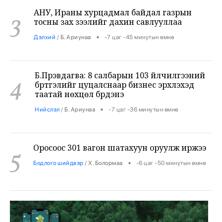
3
тосны зах зээлийг дахин савлууллаа
•
Дэлхий
/
Б. Ариунаа
-7 цаг -45 минутын өмнө
Б.Пүрэвдагва: 8 салбарын 103 үйлчилгээний
4
бүртгэлийг цуцалснаар бизнес эрхлэхэд
таатай нөхцөл бүрдэнэ
•
Нийслэл
/
Б. Ариунаа
-7 цаг -36 минутын өмнө
Оросоос 301 вагон шатахуун оруулж иржээ
5
•
Бодлого шийдвэр
/
Х. Болормаа
-6 цаг -50 минутын өмнө