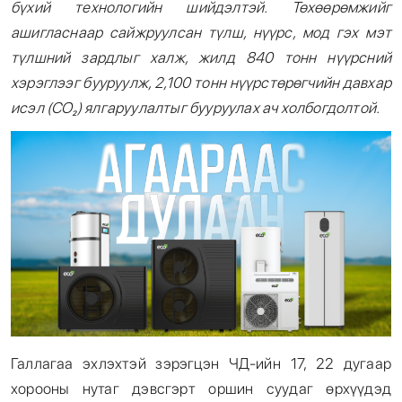
бүхий технологийн шийдэлтэй. Төхөөрөмжийг
ашигласнаар сайжруулсан түлш, нүүрс, мод гэх мэт
түлшний зардлыг халж, жилд 840 тонн нүүрсний
хэрэглээг бууруулж, 2,100 тонн
нүүрстөрөгчийн давхар
исэл
(CO₂)
ялгаруулалтыг бууруулах ач холбогдолтой.
Галлагаа эхлэхтэй зэрэгцэн ЧД-ийн 17, 22 дугаар
хорооны нутаг дэвсгэрт оршин суудаг өрхүүдэд