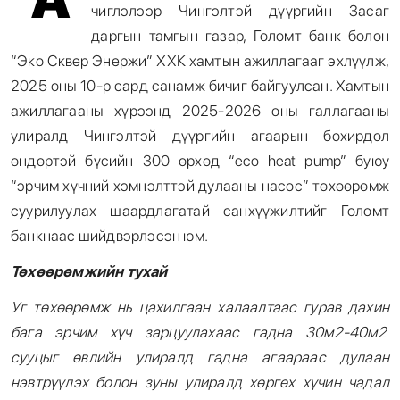
чиглэлээр Чингэлтэй дүүргийн Засаг
даргын тамгын газар, Голомт банк болон
“Эко Сквер Энержи” ХХК хамтын ажиллагааг эхлүүлж,
2025 оны 10-р сард санамж бичиг байгуулсан. Хамтын
ажиллагааны хүрээнд 2025-2026 оны галлагааны
улиралд Чингэлтэй дүүргийн агаарын бохирдол
өндөртэй бүсийн 300 өрхөд “eco heat pump” буюу
“эрчим хүчний хэмнэлттэй дулааны насос” төхөөрөмж
суурилуулах шаардлагатай санхүүжилтийг Голомт
банкнаас шийдвэрлэсэн юм.
Төхөөрөмжийн тухай
Уг төхөөрөмж нь цахилгаан халаалтаас гурав дахин
бага эрчим хүч зарцуулахаас гадна 30м2-40м2
сууцыг өвлийн улиралд гадна агаараас дулаан
нэвтрүүлэх болон зуны улиралд хөргөх хүчин чадал