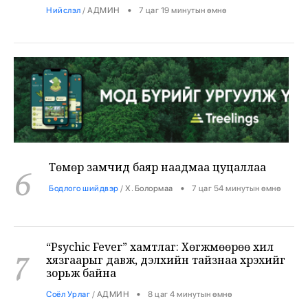
Төмөр замчид баяр наадмаа цуцаллаа
6
•
Бодлого шийдвэр
/
Х. Болормаа
7 цаг 54 минутын өмнө
“Psychic Fever” хамтлаг: Хөгжмөөрөө хил
7
хязгаарыг давж, дэлхийн тайзнаа хүрэхийг
зорьж байна
•
Соёл Урлаг
/
АДМИН
8 цаг 4 минутын өмнө