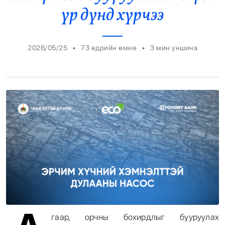
үр дүнд хүрчээ
Энтертайнмент
Эрэн Сурвалжилга
•
•
2026/05/25
73 өдрийн өмнө
3
мин уншина
А
гаар, орчны бохирдлыг бууруулах