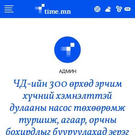
Улс Төр
Нийгэм
Эдийн Засаг
Дэлхий
АДМИН
ЧД-ийн 300 өрхөд эрчим
Нийтлэлчийн Булан
хүчний хэмнэлттэй
Эрүүл Мэнд
дулааны насос төхөөрөмж
Орон Нутаг
туршиж, агаар, орчны
бохирдлыг бууруулахад эерэг
Спорт