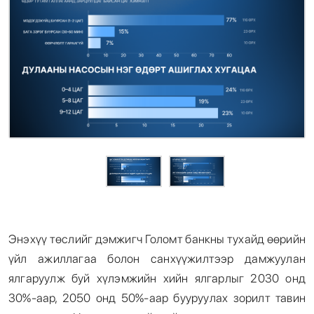
Энэхүү төслийг дэмжигч Голомт банкны тухайд өөрийн
үйл ажиллагаа болон санхүүжилтээр дамжуулан
ялгаруулж буй хүлэмжийн хийн ялгарлыг 2030 онд
30%-аар, 2050 онд 50%-аар бууруулах зорилт тавин