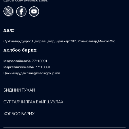
цул баг болж ажиллаж эхлэв.
Хаяг:
Сүхбаатар дүүрэг, Цэнтрал цэнтр, 3 давхарт 301, Улаанбаатар, Монгол Улс
Холбоо барих:
Мэдээллийн алба: 7711 0091
Маркетингийн алба: 7711 0091
Цахим шуудан: time@mediagroup.mn
БИДНИЙ ТУХАЙ
СУРТАЛЧИЛГАА БАЙРШУУЛАХ
ХОЛБОО БАРИХ