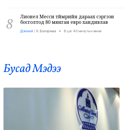
Лионел Месси түймрийн дараах сэргээн
8
босголтод 80 мянган евро хандивлав
•
Дэлхий
/
Х. Болормаа
8 цаг 40 минутын өмнө
Хирошимагийн эмгэнэлт өдрийг дэлхий
9
дахин дурсан санаж, Япон цөмийн зэвсгээс
ангид бодлогоо дахин нотлов
•
Дэлхий
/
АДМИН
8 цаг 45 минутын өмнө
Бусад Mэдээ
Засгийн газар: Өчигдөр 43 вагон бензин
10
оруулж ирсэн
•
Засгийн газар
/
Х. Болормаа
10 цаг 20 минутын өмнө
Д.Амарбаясгалан: Агуулахад байгаа
11
шатахууны үлдэгдлийг нөөц мэтээр
иргэдэд мэдээлж байна