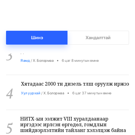
2
•
Бизнес
/
Х. Болормаа
5 цаг 39 минутын өмнө
Улсын чанартай авто замын 56%-ийг 13-аас
3
дээш жил ашиглаж байна
Шинэ
Хандалттай
•
Яамд
/
Х. Болормаа
6 цаг 8 минутын өмнө
Хятадаас 2000 тн дизель түлш оруулж иржээ
4
•
Уул уурхай
/
Х. Болормаа
6 цаг 37 минутын өмнө
НИТХ-ын ээлжит VIII хуралдаанаар
5
иргэдээс ирүүлсэн өргөдөл, гомдлын
шийдвэрлэлтийн тайланг хэлэлцэж байна
•
Нийслэл
/
АДМИН
7 цаг 19 минутын өмнө