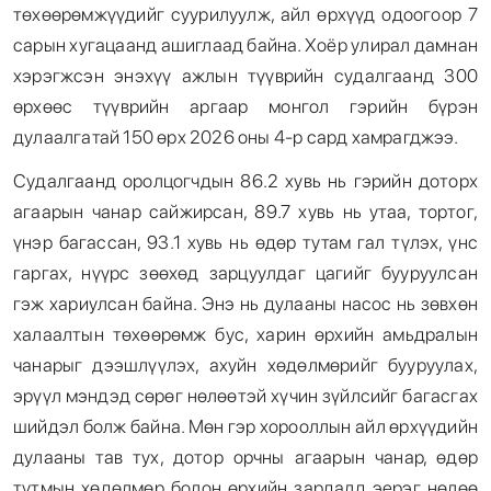
төхөөрөмжүүдийг суурилуулж, айл өрхүүд одоогоор 7
сарын хугацаанд ашиглаад байна. Хоёр улирал дамнан
хэрэгжсэн энэхүү ажлын түүврийн судалгаанд 300
өрхөөс түүврийн аргаар монгол гэрийн бүрэн
дулаалгатай 150 өрх 2026 оны 4-р сард хамрагджээ.
Судалгаанд оролцогчдын 86.2 хувь нь гэрийн доторх
агаарын чанар сайжирсан, 89.7 хувь нь утаа, тортог,
үнэр багассан, 93.1 хувь нь өдөр тутам гал түлэх, үнс
гаргах, нүүрс зөөхөд зарцуулдаг цагийг бууруулсан
гэж хариулсан байна. Энэ нь дулааны насос нь зөвхөн
халаалтын төхөөрөмж бус, харин өрхийн амьдралын
чанарыг дээшлүүлэх, ахуйн хөдөлмөрийг бууруулах,
эрүүл мэндэд сөрөг нөлөөтэй хүчин зүйлсийг багасгах
шийдэл болж байна. Мөн гэр хорооллын айл өрхүүдийн
дулааны тав тух, дотор орчны агаарын чанар, өдөр
тутмын хөдөлмөр болон өрхийн зардалд эерэг нөлөө