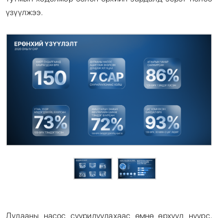
үзүүлжээ.
Дулааны насос суурилуулахаас өмнө өрхүүд нүүрс,