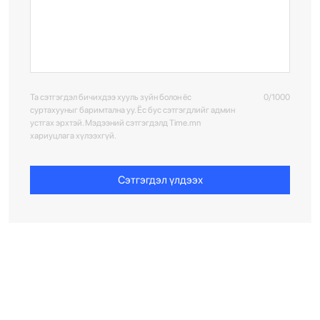
Та сэтгэгдэл бичихдээ хууль зүйн болон ёс
0/1000
суртахууныг баримтална уу. Ёс бус сэтгэгдлийг админ
устгах эрхтэй. Мэдээний сэтгэгдэлд Time.mn
хариуцлага хүлээхгүй.
Сэтгэгдэл үлдээх