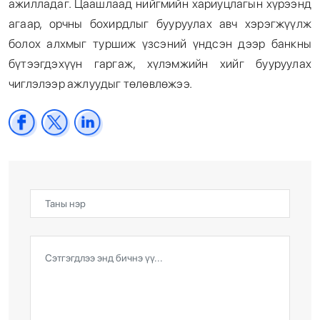
ажилладаг. Цаашлаад нийгмийн хариуцлагын хүрээнд
агаар, орчны бохирдлыг бууруулах авч хэрэгжүүлж
болох алхмыг туршиж үзсэний үндсэн дээр банкны
бүтээгдэхүүн гаргаж, хүлэмжийн хийг бууруулах
чиглэлээр ажлуудыг төлөвлөжээ.