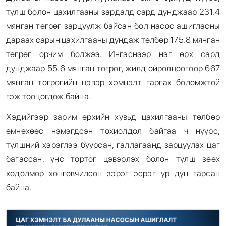
түлш болон цахилгааны зардалд сард дунджаар 231.4
мянган төгрөг зарцуулж байсан бол насос ашигласны
дараах сарын цахилгааны дундаж төлбөр 175.8 мянган
төгрөг орчим болжээ. Ингэснээр нэг өрх сард
дунджаар 55.6 мянган төгрөг, жилд ойролцоогоор 667
мянган төгрөгийн цэвэр хэмнэлт гаргах боломжтой
гэж тооцогдож байна.
Хэдийгээр зарим өрхийн хувьд цахилгааны төлбөр
өмнөхөөс нэмэгдсэн тохиолдол байгаа ч нүүрс,
түлшний хэрэглээ буурсан, галлагаанд зарцуулах цаг
багассан, үнс тортог цэвэрлэх болон түлш зөөх
хөдөлмөр хөнгөвчилсөн зэрэг эерэг үр дүн гарсан
байна.