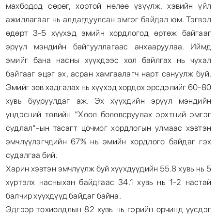
махбодод сөрөг, хортой нөлөө үзүүлж, хэвийн үйл
ажиллагааг нь алдагдуулсан эмгэг байдал юм. Тэгвэл
өдөрт 3-5 хүүхэд эмийн хордлогод өртөж байгааг
эрүүл мэндийн байгууллагаас анхааруулаа. Иймд
эмийг бана насны хүүхдээс хол байлгах нь чухал
байгааг эцэг эх, асран хамгаалагч нарт сануулж буй.
Эмийг зөв хадгалах нь хүүхэд хордох эрсдэлийг 60-80
хувь бууруулдаг аж. Эх хүүхдийн эрүүл мэндийн
үндэсний төвийн “Хоол боловсруулах эрхтний эмгэг
судлал”-ын тасагт цочмог хордлогын улмаас хэвтэн
эмчлүүлэгчдийн 67% нь эмийн хордлого байдаг гэх
судалгаа бий.
Харин
хэвтэн эмчлүүлж буй хүүхдүүдийн 55.8 хувь нь 5
хүртэлх насныхан байдгаас 34.1 хувь нь 1-2 настай
балчир хүүхдүүд байдаг байна.
Эдгээр тохиолдлын 82 хувь нь гэрийн орчинд үүсдэг