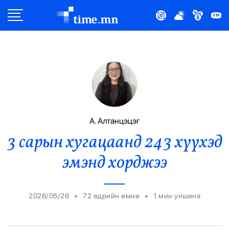
Улс Төр
Нийгэм
Эдийн Засаг
Дэлхий
А. Алтанцэцэг
3 сарын хугацаанд 243 хүүхэд
Нийтлэлчийн Булан
эмэнд хорджээ
Эрүүл Мэнд
Орон Нутаг
•
•
2026/05/26
72 өдрийн өмнө
1
мин уншина
Спорт