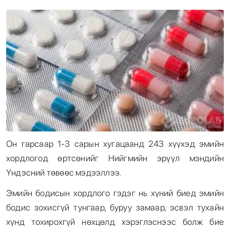
Энтертайнмент
Эрэн Сурвалжилга
Он гарсаар 1-3 сарын хугацаанд 243 хүүхэд эмийн
хордлогод өртсөнийг Нийгмийн эрүүл мэндийн
Үндэсний төвөөс мэдээллээ.
Эмийн бодисын хордлого гэдэг нь хүний биед эмийн
бодис зохисгүй тунгаар, буруу замаар, эсвэл тухайн
хүнд тохирохгүй нөхцөлд хэрэглэснээс болж бие