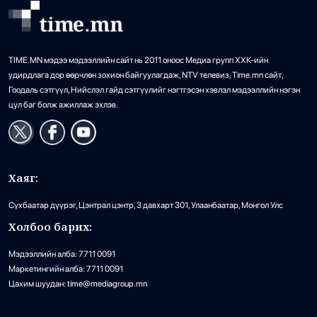
TIME.MN мэдээ мэдээллийн сайт нь 2011 оноос Медиа групп ХХК-ийн
удирдлага дор өөрчлөн зохион байгуулагдаж, NTV телевиз, Time.mn сайт,
Гоодаль сэтгүүл, Нийслэл гайд сэтгүүлийг нэгтгэсэн хэвлэл мэдээллийн нэгэн
цул баг болж ажиллаж эхлэв.
Хаяг:
Сүхбаатар дүүрэг, Цэнтрал цэнтр, 3 давхарт 301, Улаанбаатар, Монгол Улс
Холбоо барих:
Мэдээллийн алба: 7711 0091
Маркетингийн алба: 7711 0091
Цахим шуудан: time@mediagroup.mn