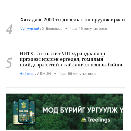
Хятадаас 2000 тн дизель түлш оруулж иржээ
4
•
Уул уурхай
/
Х. Болормаа
1 цаг 15 минутын өмнө
НИТХ-ын ээлжит VIII хуралдаанаар
5
иргэдээс ирүүлсэн өргөдөл, гомдлын
шийдвэрлэлтийн тайланг хэлэлцэж байна
•
Нийслэл
/
АДМИН
1 цаг 56 минутын өмнө
Төмөр замчид баяр наадмаа цуцаллаа