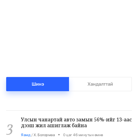
Т.Ням-Очир: 971 бүлгийг 40-өөс доош
1
хүүхэдтэй болгоно
•
Боловсрол
/
Х. Болормаа
-1 цаг -13 минутын өмнө
Манай улс 3.10 тонн алт гадаадад гаргаад
2
байна
•
Бизнес
/
Х. Болормаа
0 цаг 17 минутын өмнө
Шинэ
Хандалттай
Улсын чанартай авто замын 56%-ийг 13-аас
3
дээш жил ашиглаж байна
•
Яамд
/
Х. Болормаа
0 цаг 46 минутын өмнө