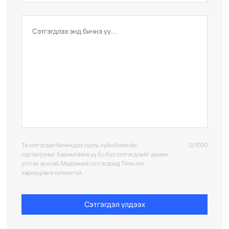
Та сэтгэгдэл бичихдээ хууль зүйн болон ёс
0/1000
суртахууныг баримтална уу. Ёс бус сэтгэгдлийг админ
устгах эрхтэй. Мэдээний сэтгэгдэлд Time.mn
хариуцлага хүлээхгүй.
Сэтгэгдэл үлдээх