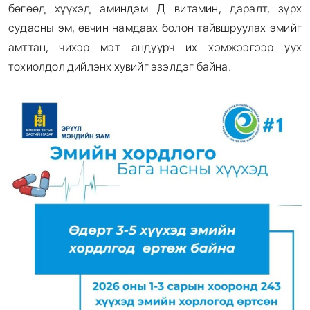
бөгөөд хүүхэд аминдэм Д витамин, даралт, зүрх
судасны эм, өвчин намдаах болон тайвшруулах эмийг
амттан, чихэр мэт андуурч их хэмжээгээр уух
тохиолдол дийлэнх хувийг эзэлдэг байна.