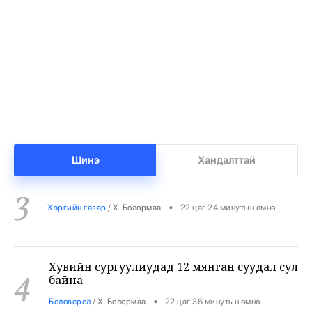
1
•
Халуун цэг
/
Х. Болормаа
21 цаг 30 минутын өмнө
Нийгмийн даатгалын сангийн мөнгө 7.6
2
тэрбумаар арвижлаа
•
Бизнес
/
Х. Болормаа
22 цаг 4 минутын өмнө
Бензин дамласан 2 хэрэг илрүүлжээ
3
Шинэ
Хандалттай
•
Хэргийн газар
/
Х. Болормаа
22 цаг 24 минутын өмнө
Хувийн сургуулиудад 12 мянган суудал сул
4
байна
•
Боловсрол
/
Х. Болормаа
22 цаг 36 минутын өмнө