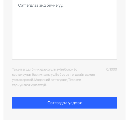
Та сэтгэгдэл бичихдээ хууль зүйн болон ёс
0/1000
суртахууныг баримтална уу. Ёс бус сэтгэгдлийг админ
устгах эрхтэй. Мэдээний сэтгэгдэлд Time.mn
хариуцлага хүлээхгүй.
Сэтгэгдэл үлдээх