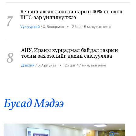
7
ШТС-аар үйлчлүүлжээ
•
Уул уурхай
/
Х. Болормаа
25 цаг 5 минутын өмнө
АНУ, Ираны хурцадмал байдал газрын
8
тосны зах зээлийг дахин савлууллаа
•
Дэлхий
/
Б. Ариунаа
25 цаг 47 минутын өмнө
Б.Пүрэвдагва: 8 салбарын 103
9
үйлчилгээний бүртгэлийг цуцалснаар
бизнес эрхлэхэд таатай нөхцөл бүрдэнэ
•
Нийслэл
/
Б. Ариунаа
25 цаг 56 минутын өмнө
Бусад Mэдээ
Оросоос 301 вагон шатахуун оруулж
10
иржээ
•
Бодлого шийдвэр
/
Х. Болормаа