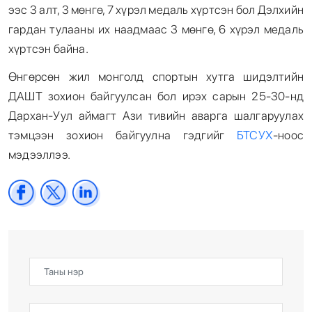
ээс 3 алт, 3 мөнгө, 7 хүрэл медаль хүртсэн бол Дэлхийн
гардан тулааны их наадмаас 3 мөнгө, 6 хүрэл медаль
хүртсэн байна.
Өнгөрсөн жил монголд спортын хутга шидэлтийн
ДАШТ зохион байгуулсан бол ирэх сарын 25-30-нд
Дархан-Уул аймагт Ази тивийн аварга шалгаруулах
тэмцээн зохион байгуулна гэдгийг
БТСУХ
-ноос
мэдээллээ.