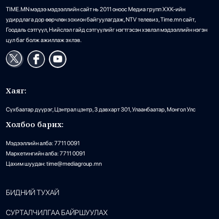
TIME.MN мэдээ мэдээллийн сайт нь 2011 оноос Медиа групп ХХК-ийн
удирдлага дор өөрчлөн зохион байгуулагдаж, NTV телевиз, Time.mn сайт,
Гоодаль сэтгүүл, Нийслэл гайд сэтгүүлийг нэгтгэсэн хэвлэл мэдээллийн нэгэн
цул баг болж ажиллаж эхлэв.
Хаяг:
Сүхбаатар дүүрэг, Цэнтрал цэнтр, 3 давхарт 301, Улаанбаатар, Монгол Улс
Холбоо барих:
Мэдээллийн алба: 7711 0091
Маркетингийн алба: 7711 0091
Цахим шуудан: time@mediagroup.mn
БИДНИЙ ТУХАЙ
СУРТАЛЧИЛГАА БАЙРШУУЛАХ