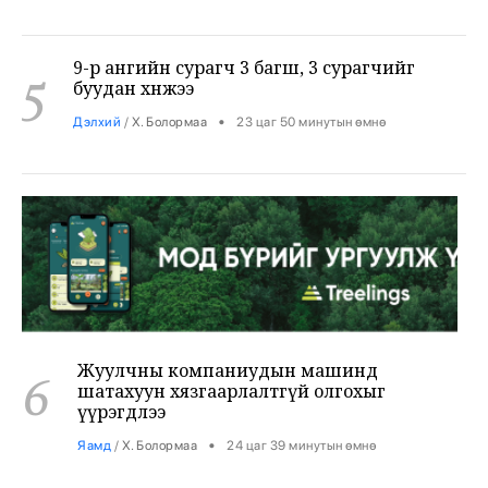
9-р ангийн сурагч 3 багш, 3 сурагчийг
5
буудан хөнөөжээ
•
Дэлхий
/
Х. Болормаа
23 цаг 50 минутын өмнө
Жуулчны компаниудын машинд
6
шатахуун хязгаарлалтгүй олгохыг
үүрэгдлээ
•
Яамд
/
Х. Болормаа
24 цаг 39 минутын өмнө
Бензин авсан жолооч нарын 40% нь олон