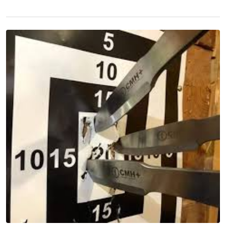
Энтертайнмент
Эрэн Сурвалжилга