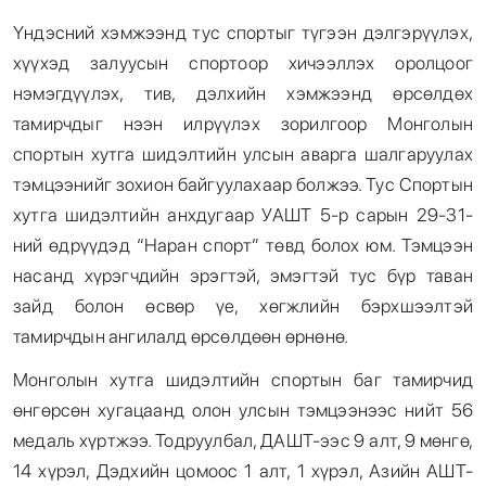
Үндэсний хэмжээнд тус спортыг түгээн дэлгэрүүлэх,
хүүхэд залуусын спортоор хичээллэх оролцоог
нэмэгдүүлэх, тив, дэлхийн хэмжээнд өрсөлдөх
тамирчдыг нээн илрүүлэх зорилгоор Монголын
спортын хутга шидэлтийн улсын аварга шалгаруулах
тэмцээнийг зохион байгуулахаар болжээ. Тус Спортын
хутга шидэлтийн анхдугаар УАШТ 5-р сарын 29-31-
ний өдрүүдэд “Наран спорт” төвд болох юм. Тэмцээн
насанд хүрэгчдийн эрэгтэй, эмэгтэй тус бүр таван
зайд болон өсвөр үе, хөгжлийн бэрхшээлтэй
тамирчдын ангилалд өрсөлдөөн өрнөнө.
Монголын хутга шидэлтийн спортын баг тамирчид
өнгөрсөн хугацаанд олон улсын тэмцээнээс нийт 56
медаль хүртжээ. Тодруулбал, ДАШТ-ээс 9 алт, 9 мөнгө,
14 хүрэл, Дэдхийн цомоос 1 алт, 1 хүрэл, Азийн АШТ-