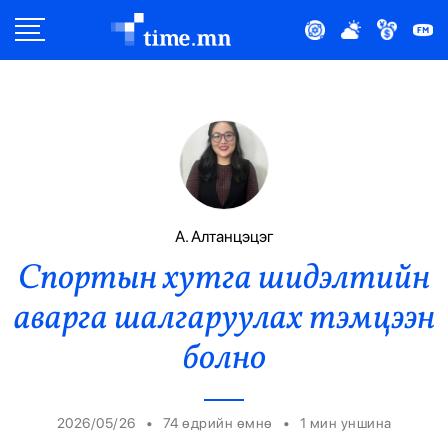
Улс Төр
Нийгэм
Эдийн Засаг
Дэлхий
А. Алтанцэцэг
Спортын хутга шидэлтийн
Нийтлэлчийн Булан
аварга шалгаруулах тэмцээн
Эрүүл Мэнд
болно
Орон Нутаг
•
•
2026/05/26
74 өдрийн өмнө
1
мин уншина
Спорт