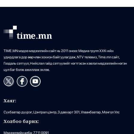
ЗӨСҮТ-өөс анхаарууллаа.
•
Дэлхий
/
АДМИН
21 цаг 15 минутын өмнө
TIME.MN мэдээ мэдээллийн сайт нь 2011 оноос Медиа групп ХХК-ийн
удирдлага дор өөрчлөн зохион байгуулагдаж, NTV телевиз, Time.mn сайт,
Гоодаль сэтгүүл, Нийслэл гайд сэтгүүлийг нэгтгэсэн хэвлэл мэдээллийн нэгэн
цул баг болж ажиллаж эхлэв.
Хаяг:
Сүхбаатар дүүрэг, Цэнтрал цэнтр, 3 давхарт 301, Улаанбаатар, Монгол Улс
Холбоо барих:
Мэдээллийн алба: 7711 0091