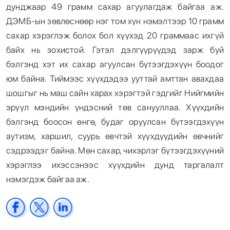
дунджаар 49 грамм сахар агуулагдаж байгаа аж.
ДЭМБ-ын зөвлөснөөр нэг том хүн нэмэлтээр 10 грамм
сахар хэрэглэж болох бол хүүхэд 20 граммаас ихгүй
байх нь зохистой. Гэтэл дэлгүүрүүдэд зарж буй
бэлгэнд хэт их сахар агуулсан бүтээгдэхүүн боодог
юм байна. Тиймээс хүүхдэдээ ууттай амттан авахдаа
шошгыг нь маш сайн харах хэрэгтэй гэдгийг Нийгмийн
эрүүл мэндийн үндэсний төв санууллаа. Хүүхдийн
бэлгэнд боосон өнгө, будаг оруулсан бүтээгдэхүүн
аутизм, харшил, суурь өвчтэй хүүхдүүдийн өвчнийг
сэдрээдэг байна. Мөн сахар, чихэрлэг бүтээгдэхүүний
хэрэглээ ихэссэнээс хүүхдийн дунд таргалалт
нэмэгдэж байгаа аж.