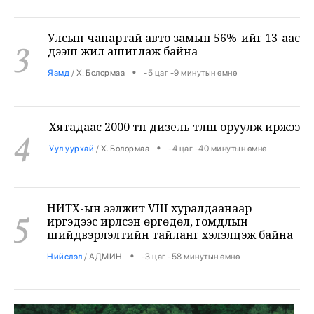
Улсын чанартай авто замын 56%-ийг 13-аас
3
дээш жил ашиглаж байна
•
Яамд
/
Х. Болормаа
-5 цаг -9 минутын өмнө
Хятадаас 2000 тн дизель түлш оруулж иржээ
4
•
Уул уурхай
/
Х. Болормаа
-4 цаг -40 минутын өмнө
НИТХ-ын ээлжит VIII хуралдаанаар
5
иргэдээс ирүүлсэн өргөдөл, гомдлын
шийдвэрлэлтийн тайланг хэлэлцэж байна
•
Нийслэл
/
АДМИН
-3 цаг -58 минутын өмнө