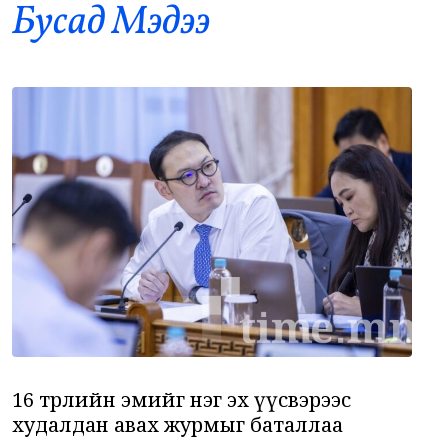
Бусад Mэдээ
Хирошимагийн эмгэнэлт өдрийг дэлхий
9
дахин дурсан санаж, Япон цөмийн зэвсгээс
ангид бодлогоо дахин нотлов
•
Дэлхий
/
АДМИН
-2 цаг -32 минутын өмнө
Засгийн газар: Өчигдөр 43 вагон бензин
10
оруулж ирсэн
•
Засгийн газар
/
Х. Болормаа
0 цаг 3 минутын өмнө
Д.Амарбаясгалан: Агуулахад байгаа
11
шатахууны үлдэгдлийг нөөц мэтээр
иргэдэд мэдээлж байна
•
Парламент
/
Х. Болормаа
0 цаг 22 минутын өмнө
16 төрлийн эмийг нэг эх үүсвэрээс
худалдан авах журмыг баталлаа