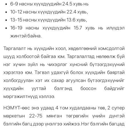
6-9 насны хүүхдүүдийн 24.5 хувь нь
10-12 насны хүүхдүүдийн 22.4 хувь,
13-15 насны хүүхдүүдийн 13.6 хувь,
16-19 насны хүүхдүүдийн 15.7 хувь нь илүүдэл
жинтэй байна.
Таргалалт нь хүүхдийн хоол, хөдөлгөөний хомсдолтой
шууд холбоотой байгаа юм. Таргалалтад нөлөөлж буй
нэг хүчин зүйл нь чихэрлэг хүнсний бүтээгдэхүүний
хэрэглээ юм. Тэгвэл удахгүй болох хүүхдийн баяртай
холбогдуулан хэт их сахар агуулсан бүтээгдэхүүнийг
хүүхдийн ууттай бэлгэнд боосон байдгийг
мэргэжилтнүүд хэллээ.
НЭМҮТ-өөс энэ удаад 4 том худалдааны төв, 2 супер
маркетын 22-75 мянган төгрөгийн үнийн дүнтэй
бэлгийн багц дээр үнэлгээ хийжээ. Нэг бэлгийн багцад