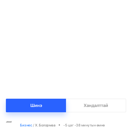
Т.Ням-Очир: 971 бүлгийг 40-өөс доош
1
хүүхэдтэй болгоно
•
Боловсрол
/
Х. Болормаа
-6 цаг -9 минутын өмнө
Манай улс 3.10 тонн алт гадаадад гаргаад
2
байна
Шинэ
Хандалттай
•
Бизнес
/
Х. Болормаа
-5 цаг -38 минутын өмнө