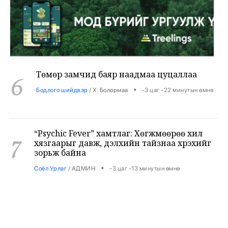
Төмөр замчид баяр наадмаа цуцаллаа
6
•
Бодлого шийдвэр
/
Х. Болормаа
-3 цаг -22 минутын өмнө
“Psychic Fever” хамтлаг: Хөгжмөөрөө хил
7
хязгаарыг давж, дэлхийн тайзнаа хүрэхийг
зорьж байна
•
Соёл Урлаг
/
АДМИН
-3 цаг -13 минутын өмнө
Лионел Месси түймрийн дараах сэргээн
8
босголтод 80 мянган евро хандивлав
•
Дэлхий
/
Х. Болормаа
-2 цаг -36 минутын өмнө