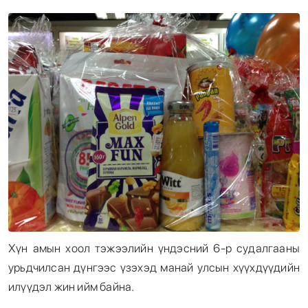
Энтертайнмент
Эрэн Сурвалжилга
Хүн амын хоол тэжээлийн үндэсний 6-р судалгааны
урьдчилсан дүнгээс үзэхэд манай улсын хүүхдүүдийн
илүүдэл жин ийм байна.