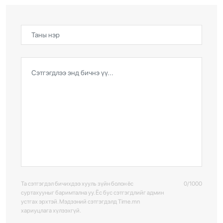
Та сэтгэгдэл бичихдээ хууль зүйн болон ёс
0/1000
суртахууныг баримтална уу. Ёс бус сэтгэгдлийг админ
устгах эрхтэй. Мэдээний сэтгэгдэлд Time.mn
хариуцлага хүлээхгүй.