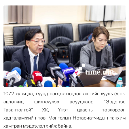
Энтертайнмент
Эрэн Сурвалжилга
1072 хувьцаа, түүнд ногдох ногдол ашгийг хууль ёсны
өвлөгчид шилжүүлэх асуудлаар “Эрдэнэс
Тавантолгой” ХК, Үнэт цаасны төвлөрсөн
хадгаламжийн төв, Монголын Нотариатчидын танхим
хамтран мэдээлэл хийж байна.