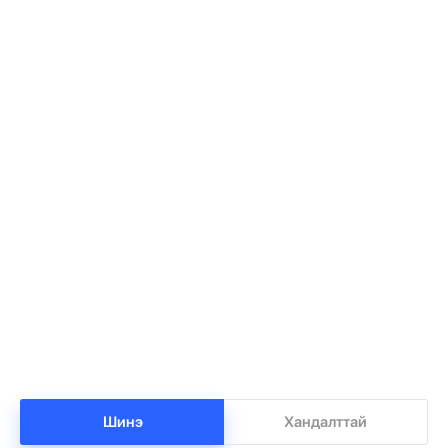
Лионел Месси түймрийн дараах сэргээн
1
босголтод 80 мянган евро хандивлав
•
Дэлхий
/
Х. Болормаа
-8 цаг -37 минутын өмнө
Хирошимагийн эмгэнэлт өдрийг дэлхий
2
дахин дурсан санаж, Япон цөмийн зэвсгээс
ангид бодлогоо дахин нотлов
•
Дэлхий
/
АДМИН
-8 цаг -32 минутын өмнө
Шинэ
Хандалттай