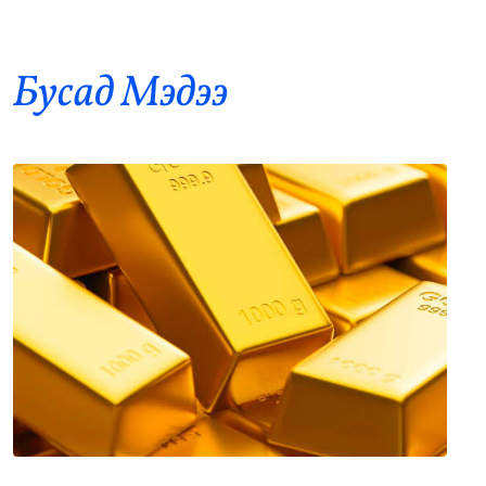
•
Нийслэл
/
АДМИН
-5 цаг -28 минутын өмнө
Бусад Mэдээ
Иран, Оман Хормузын хоолойн шинэ усан
9
замын талаар тохиролцоонд ойртлоо
•
Дэлхий
/
АДМИН
-5 цаг -17 минутын өмнө
АНУ-ын Элчин сайдын яам шатахууны
10
хомсдолын талаар иргэддээ сэрэмжлүүлэг
гаргав
•
Нийгэм
/
АДМИН
-5 цаг -11 минутын өмнө
Хөнгөн атлетикийн мастеруудын улсын
11
аваргууд тодорлоо
•
Спорт
/
Х. Болормаа
-4 цаг -58 минутын өмнө