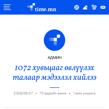
Улс Төр
Нийгэм
Эдийн Засаг
Дэлхий
АДМИН
1072 хувьцааг өвлүүлэх
Нийтлэлчийн Булан
талаар мэдээлэл хийлээ
Эрүүл Мэнд
Орон Нутаг
•
•
2026/05/27
70 өдрийн өмнө
1
мин уншина
Спорт