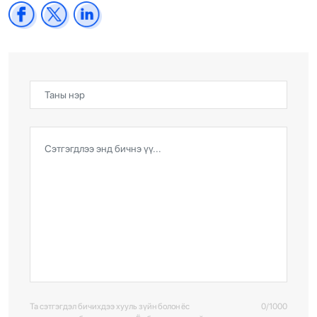
Та сэтгэгдэл бичихдээ хууль зүйн болон ёс
0/1000