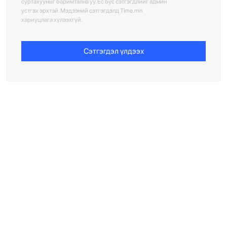
суртахууныг баримтална уу. Ёс бус сэтгэгдлийг админ
устгах эрхтэй. Мэдээний сэтгэгдэлд Time.mn
хариуцлага хүлээхгүй.
Сэтгэгдэл үлдээх