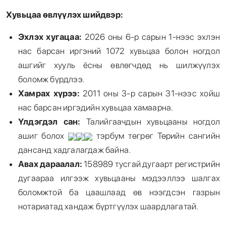
Хувьцаа өвлүүлэх шийдвэр:
Эхлэх хугацаа:
2026 оны 6-р сарын 1-нээс эхлэн
нас барсан иргэний 1072 хувьцаа болон ногдол
ашгийг хууль ёсны өвлөгчдөд нь шилжүүлэх
боломж бүрдлээ.
Хамрах хүрээ:
2011 оны 3-р сарын 31-нээс хойш
нас барсан иргэдийн хувьцаа хамаарна.
Үлдэгдэл сан:
Талийгаачдын хувьцааны ногдол
ашиг болох
тэрбум төгрөг Төрийн сангийн
дансанд хадгалагдаж байна.
Авах дараалал:
158989 тусгай дугаарт регистрийн
дугаараа илгээж хувьцааны мэдээллээ шалгах
боломжтой ба цаашлаад өв нээгдсэн газрын
нотариатад хандаж бүртгүүлэх шаардлагатай.