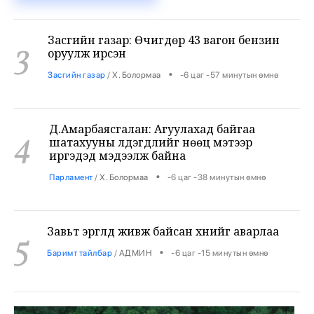
Засгийн газар: Өчигдөр 43 вагон бензин
3
оруулж ирсэн
•
Засгийн газар
/
Х. Болормаа
-6 цаг -57 минутын өмнө
Д.Амарбаясгалан: Агуулахад байгаа
4
шатахууны үлдэгдлийг нөөц мэтээр
иргэдэд мэдээлж байна
•
Парламент
/
Х. Болормаа
-6 цаг -38 минутын өмнө
Завьт эргүүлүүд живж байсан хүнийг аварлаа
5
•
Баримт тайлбар
/
АДМИН
-6 цаг -15 минутын өмнө