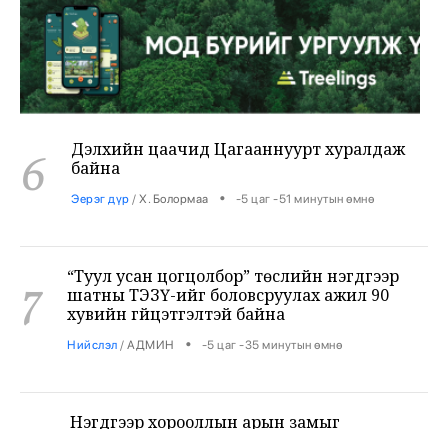
Дэлхийн цаачид Цагааннуурт хуралдаж
6
байна
•
Эерэг дүр
/
Х. Болормаа
-5 цаг -51 минутын өмнө
“Туул усан цогцолбор” төслийн нэгдүгээр
7
шатны ТЭЗҮ-ийг боловсруулах ажил 90
хувийн гүйцэтгэлтэй байна
•
Нийслэл
/
АДМИН
-5 цаг -35 минутын өмнө
Нэгдүгээр хорооллын арын замыг
8
наймдугаар сарын 6-ны 23:00 цагаас түр
хааж, борооны ус зайлуулах шугамын
хөндлөн сэтэлгээ хийнэ