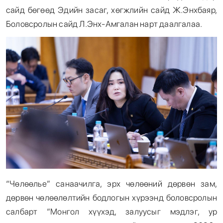
сайд бөгөөд Эдийн засаг, хөгжлийн сайд Ж.Энхбаяр,
Боловсролын сайд Л.Энх-Амгалан нарт даалгалаа.
“Чөлөөлье” санаачилга, эрх чөлөөний дөрвөн зам,
дөрвөн чөлөөлөлтийн бодлогын хүрээнд боловсролын
салбарт “Монгол хүүхэд, залуусыг мэдлэг, ур