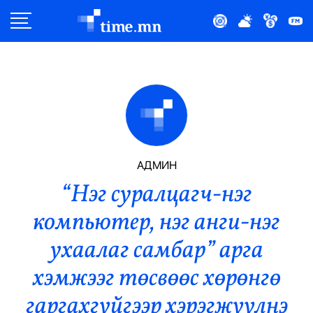
Улс Төр
Нийгэм
Эдийн Засаг
Дэлхий
АДМИН
“Нэг суралцагч-нэг
Нийтлэлчийн Булан
компьютер, нэг анги-нэг
Эрүүл Мэнд
ухаалаг самбар” арга
Орон Нутаг
хэмжээг төсвөөс хөрөнгө
гаргахгүйгээр хэрэгжүүлнэ
Спорт