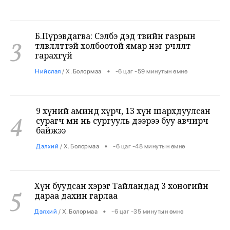
Б.Пүрэвдагва: Сэлбэ дэд төвийн газрын
3
төлөвлөлттэй холбоотой ямар нэг өөрчлөлт
гарахгүй
•
Нийслэл
/
Х. Болормаа
-6 цаг -59 минутын өмнө
9 хүний аминд хүрч, 13 хүн шархдуулсан
4
сурагч өмнө нь сургууль дээрээ буу авчирч
байжээ
•
Дэлхий
/
Х. Болормаа
-6 цаг -48 минутын өмнө
Хүн буудсан хэрэг Тайландад 3 хоногийн
5
дараа дахин гарлаа
•
Дэлхий
/
Х. Болормаа
-6 цаг -35 минутын өмнө