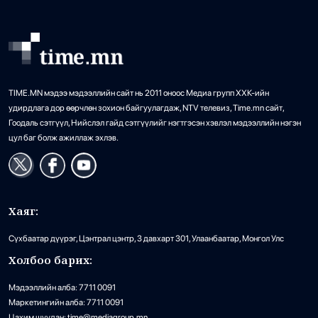
Бензин дамласан 2 хэрэг илрүүлжээ
25
•
Хэргийн газар
/
Х. Болормаа
2 өдрийн өмнө
TIME.MN мэдээ мэдээллийн сайт нь 2011 оноос Медиа групп ХХК-ийн
удирдлага дор өөрчлөн зохион байгуулагдаж, NTV телевиз, Time.mn сайт,
Гоодаль сэтгүүл, Нийслэл гайд сэтгүүлийг нэгтгэсэн хэвлэл мэдээллийн нэгэн
цул баг болж ажиллаж эхлэв.
Хаяг:
Сүхбаатар дүүрэг, Цэнтрал цэнтр, 3 давхарт 301, Улаанбаатар, Монгол Улс
Холбоо барих:
Мэдээллийн алба: 7711 0091
Маркетингийн алба: 7711 0091
Цахим шуудан: time@mediagroup.mn