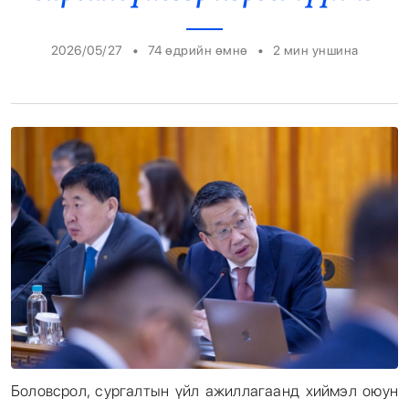
Энтертайнмент
•
•
2026/05/27
74 өдрийн өмнө
2
мин уншина
Эрэн Сурвалжилга
Боловсрол, сургалтын үйл ажиллагаанд хиймэл оюун