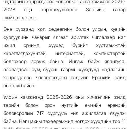
чадварын хоцрогдлоос чөлөөлье” арга хэмжээг 2026-
2028 онд хэрэгжүүлэхээр Засгийн газар
шийдвэрлэсэн.
Энэ хүрээнд хот, хөдөөгийн болон улсын, хувийн
сургуулийн чанарыг ялгааг арилгах чиглэлээр нэг
ижил орчинд, хүүхэд бүрийг хүртээмжтэй
хэрэглэгдэхүүнтэй, интернэттэй, компьютертой
болгохоор зорьж байна. Ингэж байж ялангуяа,
алслагдсан сум, суурин газрын хүүхдүүд мэдлэгийн
хоцрогдлоос чөлөөлөгдөнө гэдгийг Ерөнхий сайд
онцолж байна.
Улсын хэмжээнд 2025-2026 оны хичээлийн жилд
төрийн болон орон нутгийн өмчийн ерөнхий
боловсролын 717 сургууль үйл ажиллагаа явуулж
байна. Нэг цахим төхөөрөмжид ногдох хүүхдийн тоо 11