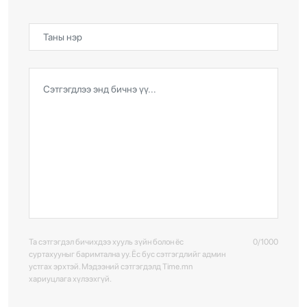
Та сэтгэгдэл бичихдээ хууль зүйн болон ёс
0/1000
суртахууныг баримтална уу. Ёс бус сэтгэгдлийг админ
устгах эрхтэй. Мэдээний сэтгэгдэлд Time.mn
хариуцлага хүлээхгүй.