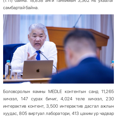
(1:11) байна. 18,838 анги танхимын 3,362 нь ухаалаг
самбартай байна.
Боловсролын яамны MEDLE контентын санд 11,265
хичээл, 147 сурах бичиг, 4,024 теле хичээл, 230
интерактив контент, 3,500 интерактив дасгал ажлын
хуудас, 805 виртуал лаборатори, 413 цахим ур чадвар