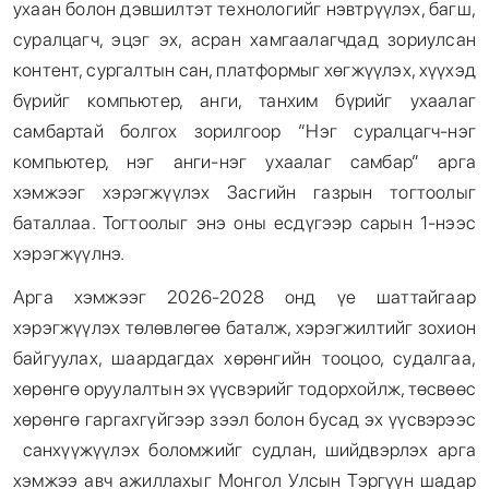
ухаан болон дэвшилтэт технологийг нэвтрүүлэх, багш,
суралцагч, эцэг эх, асран хамгаалагчдад зориулсан
контент, сургалтын сан, платформыг хөгжүүлэх, хүүхэд
бүрийг компьютер, анги, танхим бүрийг ухаалаг
самбартай болгох зорилгоор “Нэг суралцагч-нэг
компьютер, нэг анги-нэг ухаалаг самбар” арга
хэмжээг хэрэгжүүлэх Засгийн газрын тогтоолыг
баталлаа. Тогтоолыг энэ оны есдүгээр сарын 1-нээс
хэрэгжүүлнэ.
Арга хэмжээг 2026-2028 онд үе шаттайгаар
хэрэгжүүлэх төлөвлөгөө баталж, хэрэгжилтийг зохион
байгуулах, шаардагдах хөрөнгийн тооцоо, судалгаа,
хөрөнгө оруулалтын эх үүсвэрийг тодорхойлж, төсвөөс
хөрөнгө гаргахгүйгээр зээл болон бусад эх үүсвэрээс
санхүүжүүлэх боломжийг судлан, шийдвэрлэх арга
хэмжээ авч ажиллахыг Монгол Улсын Тэргүүн шадар