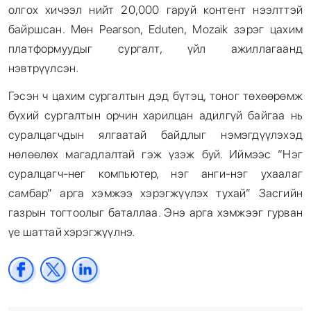
олгох хичээл нийт 20,000 гаруй контент нээлттэй
байршсан. Мөн Pearson, Eduten, Mozaik зэрэг цахим
платформуудыг сургалт, үйл ажиллагаанд
нэвтрүүлсэн.
Гэсэн ч цахим сургалтын дэд бүтэц, тоног төхөөрөмж
бүхий сургалтын орчин харилцан адилгүй байгаа нь
суралцагчдын ялгаатай байдлыг нэмэгдүүлэхэд
нөлөөлөх магадлалтай гэж үзэж буй. Иймээс “Нэг
суралцагч-нег компьютер, нэг анги-нэг ухаалаг
самбар” арга хэмжээ хэрэгжүүлэх тухай” Засгийн
газрын тогтоолыг баталлаа. Энэ арга хэмжээг гурван
үе шаттай хэрэгжүүлнэ.