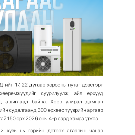
Д-ийн 17, 22 дугаар хорооны нутаг дэвсгэрт
хөөрөмжүүдийг суурилуулж, айл өрхүүд
д ашиглаад байна. Хоёр улирал дамнан
ийн судалгаанд 300 өрхөөс түүврийн аргаар
тай 150 өрх 2026 оны 4-р сард хамрагджээ.
.2 хувь нь гэрийн доторх агаарын чанар