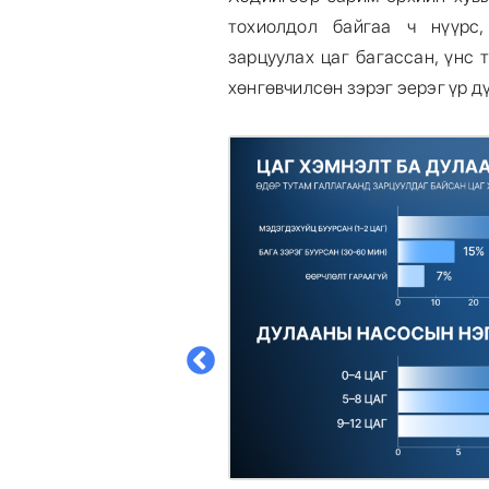
тохиолдол байгаа ч нүүрс,
зарцуулах цаг багассан, үнс
хөнгөвчилсөн зэрэг эерэг үр д