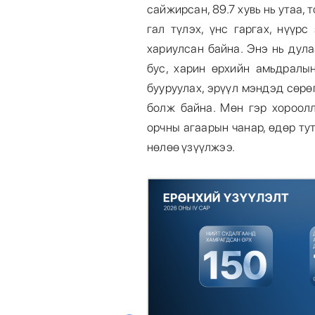
сайжирсан, 89.7 хувь нь утаа, т
гал түлэх, үнс гаргах, нүүр
хариулсан байна. Энэ нь дул
бус, харин өрхийн амьдралы
бууруулах, эрүүл мэндэд сөрө
болж байна. Мөн гэр хороолл
орчны агаарын чанар, өдөр т
нөлөө үзүүлжээ.