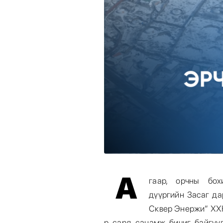
А
гаар, орчны бох
дүүргийн Засаг да
Сквер Энержи” ХХК
р сард санамж бичиг байгуу