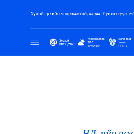
Хүний эрхийн мэдрэмжтэй, хараат бус сэтгүүл зүй
Улаанбаатар
Валютын
Зурхай
20
C
ханш
08/08/2026
Үүлэрхэг
USD:
₮
Улс Төр
Нийгэм
Эдийн Засаг
Дэлхий
Нийтлэлчийн Булан