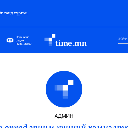
г танд хүргэе.
Odmundur
радио
FM 83.3/107
Нийслэл
Гадаад Харилцаа
Яамд
Элчин Сайд
Парламент
АДМИН
Засгийн Газар