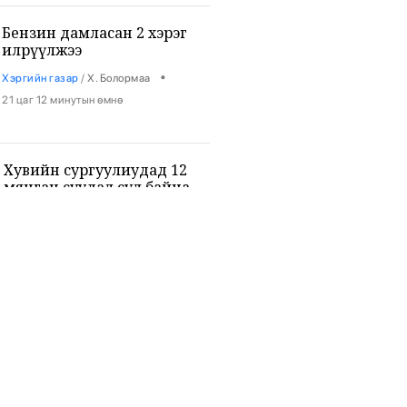
Бензин дамласан 2 хэрэг
илрүүлжээ
•
Хэргийн газар
/
Х. Болормаа
21 цаг 12 минутын өмнө
Хувийн сургуулиудад 12
мянган суудал сул байна
•
Боловсрол
/
Х. Болормаа
21 цаг 23 минутын өмнө
9-р ангийн сурагч 3 багш, 3
сурагчийг буудан хөнөөжээ
•
Дэлхий
/
Х. Болормаа
22 цаг 37 минутын өмнө