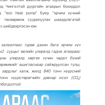
лд Чингэлтэй дүүргийн агаарын бохирдол
д “eco heat pump” буюу “эрчим хүчний
” төхөөрөмж суурилуулах шаардлагатай
ас шийдвэрлэсэн юм.
 халаалтаас гурав дахин бага эрчим хүч
м2 сууцыг өвлийн улиралд гадна агаараас
уны улиралд хөргөх хүчин чадал бүхий
өөрөмжийг ашигласнаар сайжруулсан түлш,
й зардлыг халж, жилд 840 тонн нүүрсний
тонн
нүүрстөрөгчийн давхар исэл
(CO₂)
лбогдолтой.