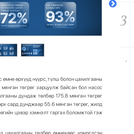
3
4
 өмнө өрхүүд нүүрс, түлш болон цахилгааны
 мянган төгрөг зарцуулж байсан бол насос
лгааны дундаж төлбөр 175.8 мянган төгрөг
5
өрх сард дунджаар 55.6 мянган төгрөг, жилд
рөгийн цэвэр хэмнэлт гаргах боломжтой гэж
ьд цахилгааны төлбөр өмнөхөөс нэмэгдсэн