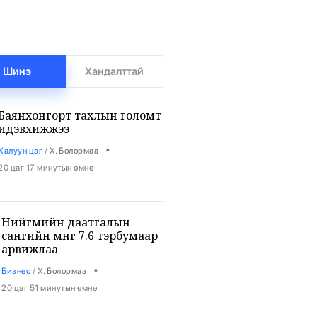
Шинэ
Хандалттай
Баянхонгорт тахлын голомт
идэвхижжээ
•
Халуун цэг
/
Х. Болормаа
20 цаг 17 минутын өмнө
Нийгмийн даатгалын
сангийн мөнгө 7.6 тэрбумаар
арвижлаа
•
Бизнес
/
Х. Болормаа
20 цаг 51 минутын өмнө