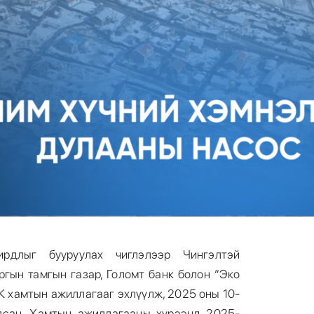
ирдлыг бууруулах чиглэлээр Чингэлтэй
ргын тамгын газар, Голомт банк болон “Эко
 хамтын ажиллагааг эхлүүлж, 2025 оны 10-
лсан. Хамтын ажиллагааны хүрээнд 2025-