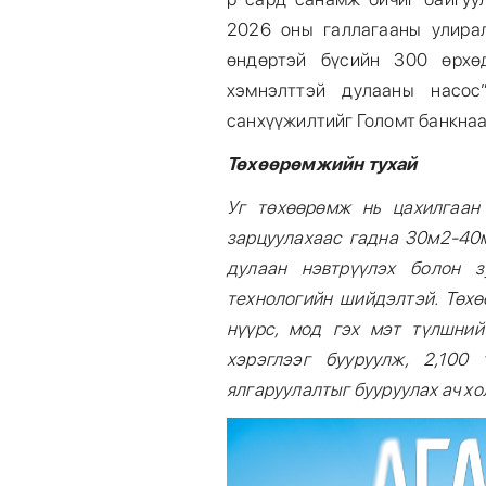
2026 оны галлагааны улира
өндөртэй бүсийн 300 өрхө
хэмнэлттэй дулааны насос
санхүүжилтийг Голомт банкна
Төхөөрөмжийн тухай
Уг төхөөрөмж нь цахилгаан
зарцуулахаас гадна 30м2-40
дулаан нэвтрүүлэх болон з
технологийн шийдэлтэй. Төх
нүүрс, мод гэх мэт түлшни
хэрэглээг бууруулж, 2,100 
ялгаруулалтыг бууруулах ач хо