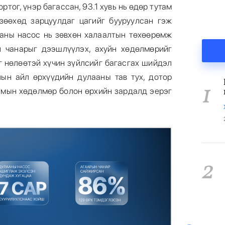
ортог, үнэр багассан, 93.1 хувь нь өдөр тутам
с зөөхөд зарцуулдаг цагийг бууруулсан гэж
ааны насос нь зөвхөн халаалтын төхөөрөмж
н чанарыг дээшлүүлэх, ахуйн хөдөлмөрийг
г нөлөөтэй хүчин зүйлсийг багасгах шийдэл
ын айл өрхүүдийн дулааны тав тух, дотор
1
утмын хөдөлмөр болон өрхийн зардалд эерэг
2