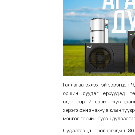
Галлагаа эхлэхтэй зэрэгцэн Ч
оршин суудаг өрхүүдэд тө
одоогоор 7 сарын хугацаан
хэрэгжсэн энэхүү ажлын түүвр
монгол гэрийн бүрэн дулаалга
Судалгаанд оролцогчдын 86