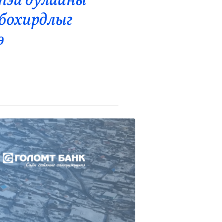
тэй дулааны
 бохирдлыг
э