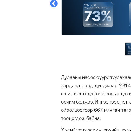
Дулааны насос суурилуулахаас
зардалд сард дунджаар 231.4
ашигласны дараах сарын цахи
орчим болжээ. Ингэснээр нэг 
ойролцоогоор 667 мянган төг
тооцогдож байна.
Хэдийгээр зарим өрхийн хув