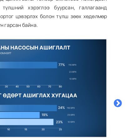
 түлшний хэрэглээ буурсан, галлагаанд
 тортог цэвэрлэх болон түлш зөөх хөдөлмөр
үн гарсан байна.
6
7