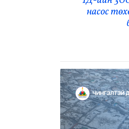
ЧД-ийн 300
Эрүүл Мэнд
насос төх
Орон Нутаг
Спорт
Энтертайнмент
Эрэн Сурвалжилга