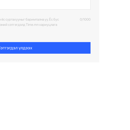
 ёс суртахууныг баримтална уу. Ёс бус
0/1000
ээний сэтгэгдэлд Time.mn хариуцлага
этгэгдэл үлдээх