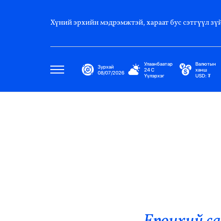
Хүний эрхийн мэдрэмжтэй, хараат бус сэтгүүл зүй
Улаанбаатар
Валютын
Зурхай
24
C
ханш
08/07/2026
Үүлэрхэг
USD:
₮
Улс Төр
Нийгэм
Эдийн Засаг
Дэлхий
Нийтлэлчийн Булан