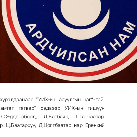
хуралдаанаар “УИХ-ын асуулгын цаг”-тай.
амтат татвар” сэдвээр УИХ-ын гишүүн
 С.Эрдэнэболд, Д.Батбаяр, Г.Ганбаатар,
ир, Ц.Баатархүү, Д.Цогтбаатар нар Ерөнхий