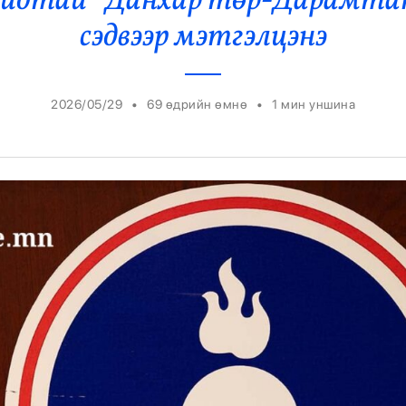
айдтай “Данхар төр-Дарамт
Ерөнхийлөгч
сэдвээр мэтгэлцэнэ
•
•
2026/05/29
69 өдрийн өмнө
1
мин уншина