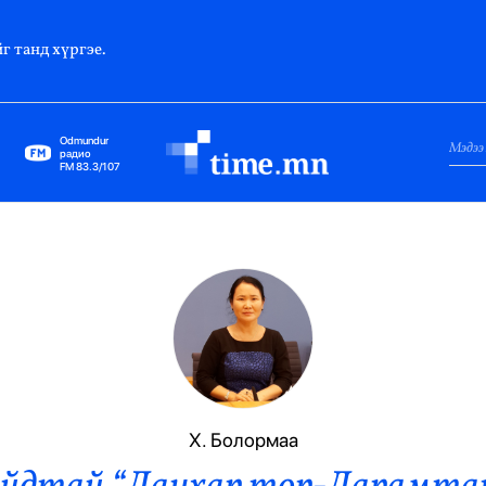
г танд хүргэе.
Odmundur
радио
FM 83.3/107
Нийслэл
Гадаад Харилцаа
Яамд
Элчин Сайд
Парламент
Х. Болормаа
Засгийн Газар