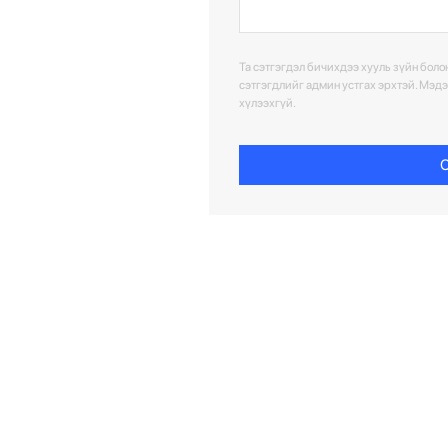
Та сэтгэгдэл бичихдээ хууль зүйн болон
сэтгэгдлийг админ устгах эрхтэй. Мэд
хүлээхгүй.
С