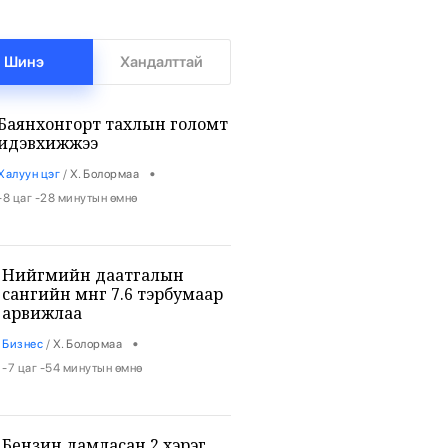
Шинэ
Хандалттай
Баянхонгорт тахлын голомт
идэвхижжээ
•
Халуун цэг
/
Х. Болормаа
-8 цаг -28 минутын өмнө
Нийгмийн даатгалын
сангийн мөнгө 7.6 тэрбумаар
арвижлаа
•
Бизнес
/
Х. Болормаа
-7 цаг -54 минутын өмнө
Бензин дамласан 2 хэрэг