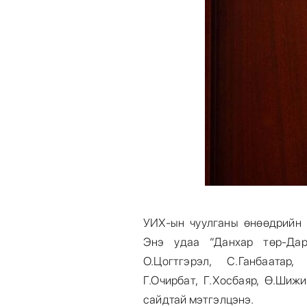
УИХ-ын чуулганы өнөөдрийн 
Энэ удаа “Данхар төр-Дар
О.Цогтгэрэл, С.Ганбаатар,
Г.Очирбат, Г.Хосбаяр, Ө.Шиж
сайдтай мэтгэлцэнэ.