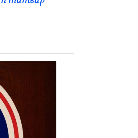
ат татвар”