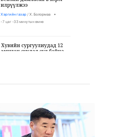
илрүүлжээ
•
Хэргийн газар
/
Х. Болормаа
-7 цаг -33 минутын өмнө
Хувийн сургуулиудад 12
мянган суудал сул байна
•
Боловсрол
/
Х. Болормаа
-7 цаг -22 минутын өмнө
9-р ангийн сурагч 3 багш, 3
сурагчийг буудан хөнөөжээ
•
Дэлхий
/
Х. Болормаа
-6 цаг -8 минутын өмнө