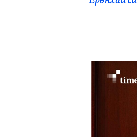
Ерөнхий с
Эрүүл Мэнд
Орон Нутаг
Спорт
Энтертайнмент
Эрэн Сурвалжилга