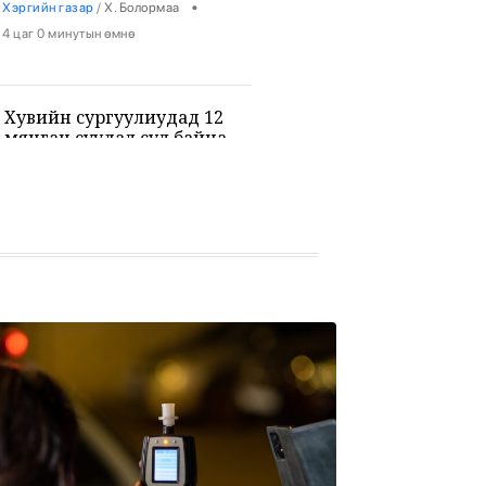
•
Хэргийн газар
/
Х. Болормаа
4 цаг 0 минутын өмнө
Хувийн сургуулиудад 12
мянган суудал сул байна
•
Боловсрол
/
Х. Болормаа
4 цаг 12 минутын өмнө
9-р ангийн сурагч 3 багш, 3
сурагчийг буудан хөнөөжээ
•
Дэлхий
/
Х. Болормаа
5 цаг 25 минутын өмнө