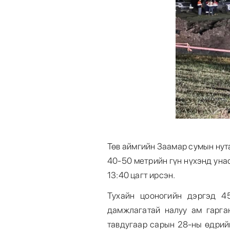
Төв аймгийн Заамар сумын нута
40-50 метрийн гүн нүхэнд уна
13:40 цагт ирсэн.
Тухайн цооногийн дэргэд 4
дамжлагатай налуу ам гарга
тавдугаар сарын 28-ны өдрий