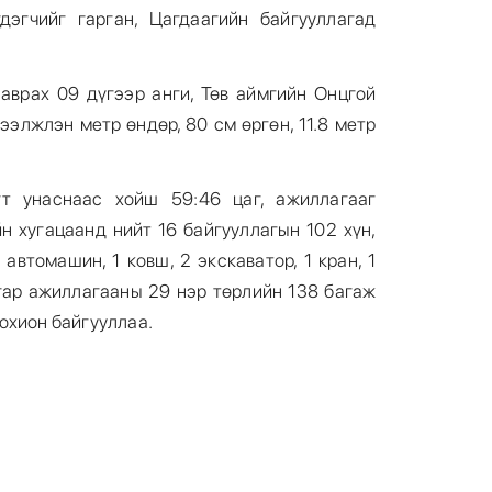
дэгчийг гарган, Цагдаагийн байгууллагад
аврах 09 дүгээр анги, Төв аймгийн Онцгой
ээлжлэн метр өндөр, 80 см өргөн, 11.8 метр
гт унаснаас хойш 59:46 цаг, ажиллагааг
н хугацаанд нийт 16 байгууллагын 102 хүн,
автомашин, 1 ковш, 2 экскаватор, 1 кран, 1
 гар ажиллагааны 29 нэр төрлийн 138 багаж
охион байгууллаа.