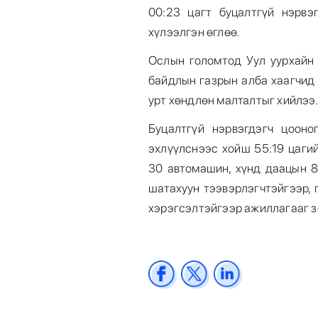
00:23 цагт буцалтгүй нэрвэг
хүлээлгэн өглөө.
Ослын голомтод Уул уурхайн 
байдлын газрын алба хаагчид 
урт хөндлөн малталтыг хийлээ.
Буцалтгүй нэрвэгдэгч цооно
эхлүүлснээс хойш 55:19 цагий
30 автомашин, хүнд даацын 8 
шатахуун тээвэрлэгчтэйгээр,
хэрэгсэлтэйгээр ажиллагааг з