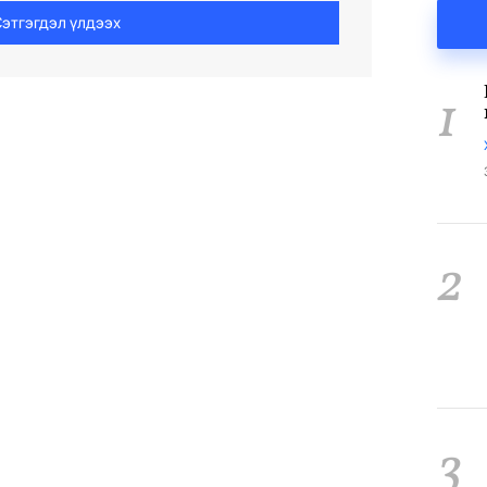
этгэгдэл үлдээх
1
2
3