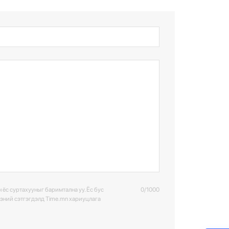
 ёс суртахууныг баримтална уу. Ёс бус
0/1000
ээний сэтгэгдэлд Time.mn хариуцлага