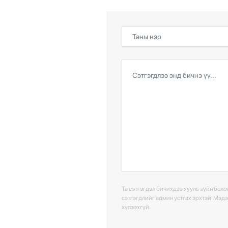
Та сэтгэгдэл бичихдээ хууль зүйн болон
сэтгэгдлийг админ устгах эрхтэй. Мэд
хүлээхгүй.