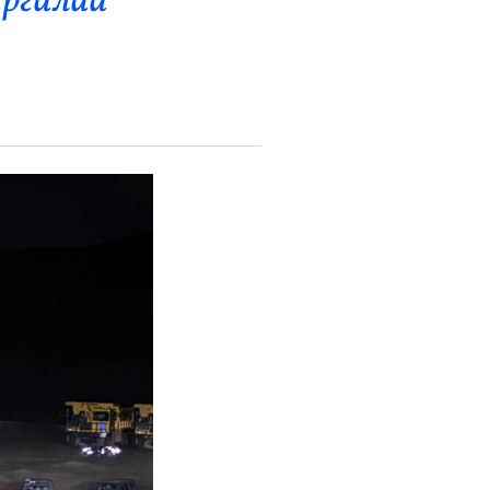
аргалаа