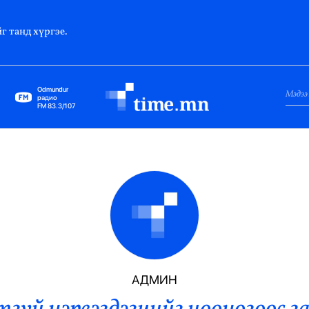
г танд хүргэе.
Odmundur
радио
FM 83.3/107
Нийслэл
Гадаад Харилцаа
Яамд
Элчин Сайд
Парламент
АДМИН
Засгийн Газар