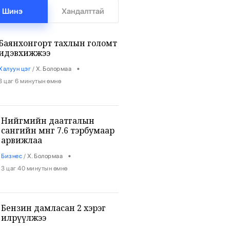
Шинэ
Хандалттай
Баянхонгорт тахлын голомт
идэвхижжээ
•
Халуун цэг
/
Х. Болормаа
3 цаг 6 минутын өмнө
Нийгмийн даатгалын
сангийн мөнгө 7.6 тэрбумаар
арвижлаа
•
Бизнес
/
Х. Болормаа
3 цаг 40 минутын өмнө
Бензин дамласан 2 хэрэг
илрүүлжээ