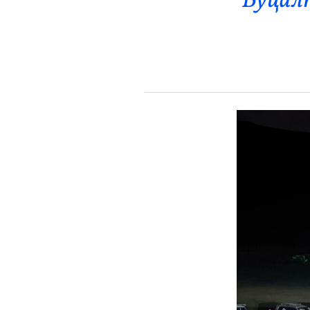
Буцалт
Эрүүл Мэнд
Орон Нутаг
Спорт
Энтертайнмент
Эрэн Сурвалжилга