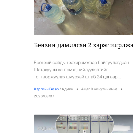
Бензин дамласан 2 хэрэг илрүүлж
Ерөнхий сайдын захирамжаар байгуулагдсан
Шатахууны хангамж, нийлүүлэлтийг
тогтворжуулах шуурхай штаб 24 цагаар
ажиллаж, шуурхай арга хэмжээ авч буй. Энэ
•
•
Хэргийн Газар
/
Админ
4 цаг 0 минутын өмнө
хүрээнд Аж үйлдвэр, эрдэс баялгийн яам, АМГТ
2026/08/07
Монополын эсрэг газар, Цагдаагийн ерөнхий
газар шатахуун дамлан борлуулах асуудалд
хяналт тавьж ажиллаж байна. Шалгалтаар
Сүхбаатар, Баянзүрх дүүргийн цагдаагийн
газраас шатахууныг мотоциклд худалдан авч,