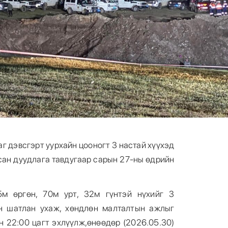
г дэвсгэрт уурхайн цооногт 3 настай хүүхэд
сан дуудлага тавдугаар сарын 27-ны өдрийн
5м өргөн, 70м урт, 32м гүнтэй нүхийг 3
н шатлан ухаж, хөндлөн малталтын ажлыг
н 22:00 цагт эхлүүлж,өнөөдөр (2026.05.30)