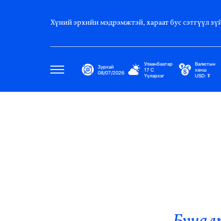
Хүний эрхийн мэдрэмжтэй, хараат бус сэтгүүл зүй
Улаанбаатар
Валютын
Зурхай
17
C
ханш
08/07/2026
Үүлэрхэг
USD:
₮
Улс Төр
Нийгэм
Эдийн Засаг
Дэлхий
Нийтлэлчийн Булан