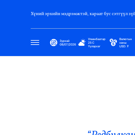
Хүний эрхийн мэдрэмжтэй, хараат бус сэтгүүл зүй
Улаанбаатар
Валютын
Зурхай
25
C
ханш
08/07/2026
Үүлэрхэг
USD:
₮
Улс Төр
Нийгэм
Эдийн Засаг
Дэлхий
Нийтлэлчийн Булан