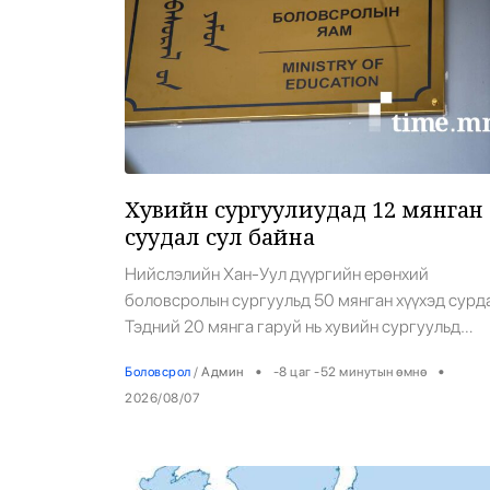
Хувийн сургуулиудад 12 мянган
суудал сул байна
Нийслэлийн Хан-Уул дүүргийн ерөнхий
боловсролын сургуульд 50 мянган хүүхэд сурда
Тэдний 20 мянга гаруй нь хувийн сургуульд
сурдаг юм байна. Ялангуяа Яармагийн иргэди
•
•
Боловсрол
/
Админ
-8 цаг -52 минутын өмнө
олонх нь хувийн сургууль сонгожээ.
2026/08/07
Боловсролын яамны төрийн нарийн бичгийн
дарга Т.Ням-Очир: -Хувийн сургуулиудын 12
мянган суудал сул байгаа. Үүнийг зохистой
ашиглая. Шинээр улсын сургууль барина гэвэл