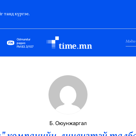
г танд хүргэе.
Odmundur
радио
FM 83.3/107
Нийслэл
Гадаад Харилцаа
Яамд
Элчин Сайд
Парламент
Б. Оюунжаргал
Засгийн Газар