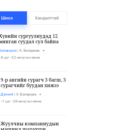
Шинэ
Хандалттай
Хувийн сургуулиудад 12
мянган суудал сул байна
•
Боловсрол
/
Х. Болормаа
-8 цаг -52 минутын өмнө
9-р ангийн сурагч 3 багш, 3
сурагчийг буудан хөнөөжээ
•
Дэлхий
/
Х. Болормаа
-7 цаг -39 минутын өмнө
Жуулчны компаниудын
машинд шатахуун