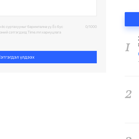
 ёс суртахууныг баримтална уу. Ёс бус
0/1000
ээний сэтгэгдэлд Time.mn хариуцлага
1
этгэгдэл үлдээх
2