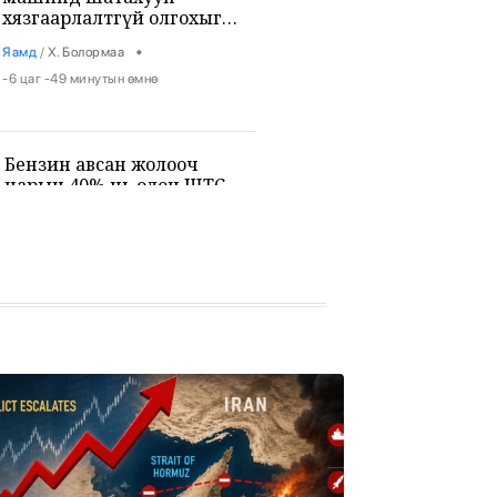
хязгаарлалтгүй олгохыг
үүрэгдлээ
•
Яамд
/
Х. Болормаа
-6 цаг -49 минутын өмнө
Бензин авсан жолооч
нарын 40% нь олон ШТС-
аар үйлчлүүлжээ
•
Уул уурхай
/
Х. Болормаа
-6 цаг -24 минутын өмнө
АНУ, Ираны хурцадмал
байдал газрын тосны зах
зээлийг дахин савлууллаа
•
Дэлхий
/
Б. Ариунаа
-5 цаг -41 минутын өмнө