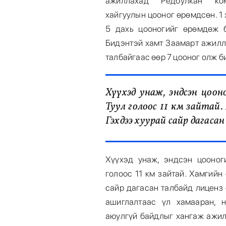
ажиллахад “Редбулкан” к
хайгуулын цооног өрөмдсөн. 1 
5 дахь цооногийг өрөмдөж 
Бидэнтэй хамт Заамарт ажилл
талбайгаас өөр 7 цооног олж 
Хүүхэд унаж, эндсэн цоон
Туул голоос 11 км зайтай.
Гэхдээ хуурай сайр дагаса
Хүүхэд унаж, эндсэн цооног
голоос 11 км зайтай. Хамгийн 
сайр дагасан талбайд лиценз 
ашиглалтаас үл хамааран, н
аюулгүй байдлыг хангаж ажил