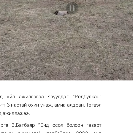
д үйл ажиллагаа явуулдаг “Редбулкан”
т 3 настай охин унаж, амиа алдсан. Тэгвэл
д ажиллажээ.
рга З.Батбаяр “Бид осол болсон газарт