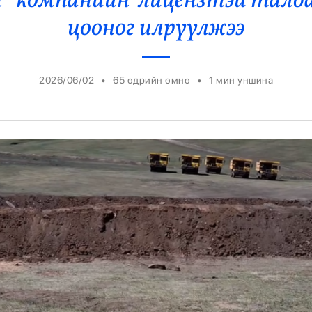
” компанийн лицензтэй талбай
Ерөнхийлөгч
цооног илрүүлжээ
•
•
2026/06/02
65 өдрийн өмнө
1
мин уншина