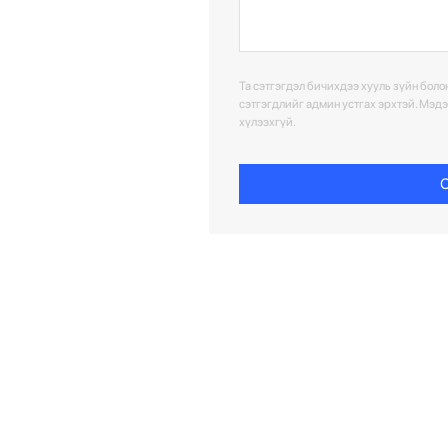
Та сэтгэгдэл бичихдээ хууль зүйн болон
сэтгэгдлийг админ устгах эрхтэй. Мэд
хүлээхгүй.
С