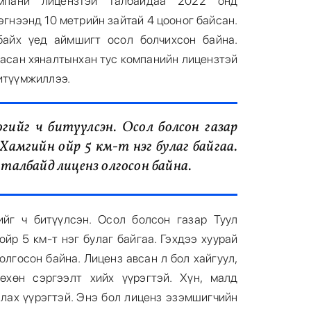
омпани лицензтэй талбайдаа 2022 онд
эгнээнд 10 метрийн зайтай 4 цооног байсан.
байх үед аймшигт осол болчихсон байна.
асан хяналтынхан тус компанийн лицензтэй
битүүмжиллээ.
огийг ч битүүлсэн. Осол болсон газар
 Хамгийн ойр 5 км-т нэг булаг байгаа.
н талбайд лиценз олгосон байна.
ийг ч битүүлсэн. Осол болсон газар Туул
ойр 5 км-т нэг булаг байгаа. Гэхдээ хуурай
олгосон байна. Лиценз авсан л бол хайгуул,
өхөн сэргээлт хийх үүрэгтэй. Хүн, малд
лах үүрэгтэй. Энэ бол лиценз эзэмшигчийн