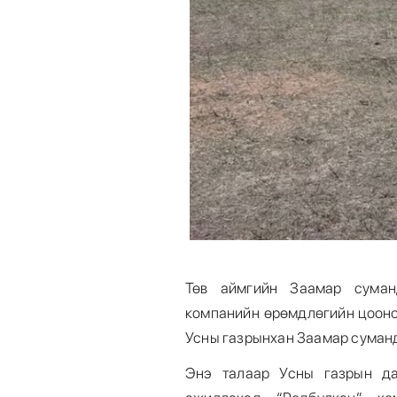
Төв аймгийн Заамар суман
компанийн өрөмдлөгийн цооног
Усны газрынхан Заамар суман
Энэ талаар Усны газрын да