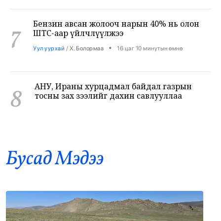
Бензин авсан жолооч нарын 40% нь олон
7
ШТС-аар үйлчлүүлжээ
•
Уул уурхай
/
Х. Болормаа
16 цаг 10 минутын өмнө
АНУ, Ираны хурцадмал байдал газрын
8
тосны зах зээлийг дахин савлууллаа
•
Дэлхий
/
Б. Ариунаа
16 цаг 52 минутын өмнө
Б.Пүрэвдагва: 8 салбарын 103
9
үйлчилгээний бүртгэлийг цуцалснаар
бизнес эрхлэхэд таатай нөхцөл бүрдэнэ
Бусад Mэдээ
•
Нийслэл
/
Б. Ариунаа
17 цаг 1 минутын өмнө
Оросоос 301 вагон шатахуун оруулж
10
иржээ