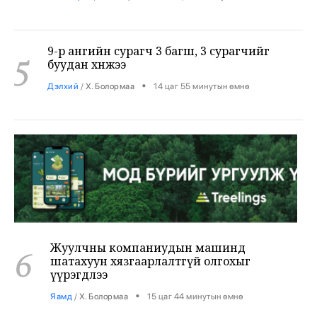
9-р ангийн сурагч 3 багш, 3 сурагчийг
5
буудан хөнөөжээ
•
Дэлхий
/
Х. Болормаа
14 цаг 55 минутын өмнө
Жуулчны компаниудын машинд
6
шатахуун хязгаарлалтгүй олгохыг
үүрэгдлээ
•
Яамд
/
Х. Болормаа
15 цаг 44 минутын өмнө