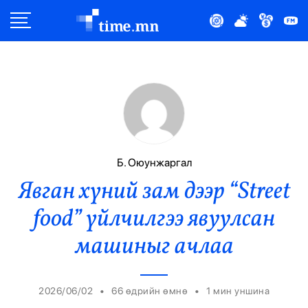
Улс Төр
Нийгэм
Эдийн Засаг
Дэлхий
Б. Оюунжаргал
Явган хүний зам дээр “Street
Нийтлэлчийн Булан
food” үйлчилгээ явуулсан
Эрүүл Мэнд
машиныг ачлаа
Орон Нутаг
•
•
2026/06/02
66 өдрийн өмнө
1
мин уншина
Спорт