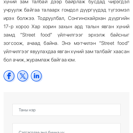
хүний зам талбай дээр байрлаж бусдад чирэгдэл
учруулж байгаа талаарх гомдол дүүргүүдэд түгээмэл
ирэх болжээ. Тодруулбал, Сонгинохайрхан дүүргийн
17-р хороо Хар хорин захын ард талын явган хүний
замд “Street food” үйлчилгээг эрхэлж байсныг
зогсоож, ачаад байна. Энэ мэтчилэн “Street food”
үйлчилгээг явуулахдаа явган хүний зам талбайг хаасан
бол ачиж, журамлаж байгаа юм.