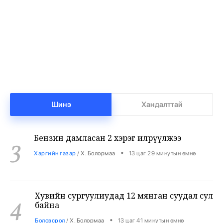
1
•
Халуун цэг
/
Х. Болормаа
12 цаг 35 минутын өмнө
Нийгмийн даатгалын сангийн мөнгө 7.6
2
тэрбумаар арвижлаа
•
Бизнес
/
Х. Болормаа
13 цаг 9 минутын өмнө
Шинэ
Хандалттай
Бензин дамласан 2 хэрэг илрүүлжээ
3
•
Хэргийн газар
/
Х. Болормаа
13 цаг 29 минутын өмнө
Хувийн сургуулиудад 12 мянган суудал сул
4
байна
•
Боловсрол
/
Х. Болормаа
13 цаг 41 минутын өмнө