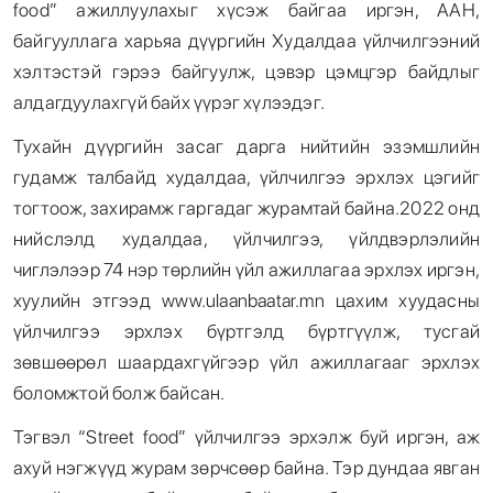
food” ажиллуулахыг хүсэж байгаа иргэн, ААН,
байгууллага харьяа дүүргийн Худалдаа үйлчилгээний
хэлтэстэй гэрээ байгуулж, цэвэр цэмцгэр байдлыг
алдагдуулахгүй байх үүрэг хүлээдэг.
Тухайн дүүргийн засаг дарга нийтийн эзэмшлийн
гудамж талбайд худалдаа, үйлчилгээ эрхлэх цэгийг
тогтоож, захирамж гаргадаг журамтай байна.2022 онд
нийслэлд худалдаа, үйлчилгээ, үйлдвэрлэлийн
чиглэлээр 74 нэр төрлийн үйл ажиллагаа эрхлэх иргэн,
хуулийн этгээд www.ulaanbaatar.mn цахим хуудасны
үйлчилгээ эрхлэх бүртгэлд бүртгүүлж, тусгай
зөвшөөрөл шаардахгүйгээр үйл ажиллагааг эрхлэх
боломжтой болж байсан.
Тэгвэл “Street food” үйлчилгээ эрхэлж буй иргэн, аж
ахуй нэгжүүд журам зөрчсөөр байна. Тэр дундаа явган