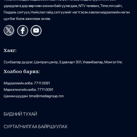
удирдлага дор өөрчлөн зохион байгуулагдаж, NTV телевиз, Time.mn сайт,
Гоодаль сэтгүүл, Нийслэл гайд сэтгүүлийг нэгтгэсэн хэвлэл мэдээллийн нэгэн
цул баг болж ажиллаж эхлэв.
Хаяг:
Сүхбаатар дүүрэг, Цэнтрал цэнтр, 3 давхарт 301, Улаанбаатар, Монгол Улс
Холбоо барих:
Мэдээллийн алба: 7711 0091
Маркетингийн алба: 7711 0091
Цахим шуудан: time@mediagroup.mn
БИДНИЙ ТУХАЙ
СУРТАЛЧИЛГАА БАЙРШУУЛАХ