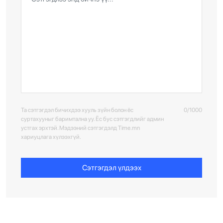
Та сэтгэгдэл бичихдээ хууль зүйн болон ёс
0/1000
суртахууныг баримтална уу. Ёс бус сэтгэгдлийг админ
устгах эрхтэй. Мэдээний сэтгэгдэлд Time.mn
хариуцлага хүлээхгүй.
Сэтгэгдэл үлдээх