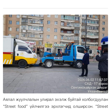
Энтертайнмент
Эрэн Сурвалжилга
Аялал жуулчлалын улирал эхэлж буйтай холбогдуулан
“Street food” үйлчилгээ эрхлэгчид олширсон. “Street