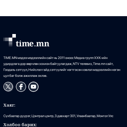
үерийн улмаас урссан […]
•
Дэлхий
/
АДМИН
26 цаг 19 минутын өмнө
TIME.MN мэдээ мэдээллийн сайт нь 2011 оноос Медиа групп ХХК-ийн
удирдлага дор өөрчлөн зохион байгуулагдаж, NTV телевиз, Time.mn сайт,
Гоодаль сэтгүүл, Нийслэл гайд сэтгүүлийг нэгтгэсэн хэвлэл мэдээллийн нэгэн
цул баг болж ажиллаж эхлэв.
Хаяг:
Сүхбаатар дүүрэг, Цэнтрал цэнтр, 3 давхарт 301, Улаанбаатар, Монгол Улс
Холбоо барих: