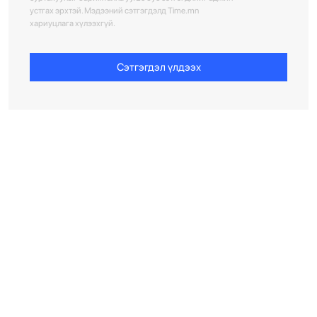
устгах эрхтэй. Мэдээний сэтгэгдэлд Time.mn
хариуцлага хүлээхгүй.
Сэтгэгдэл үлдээх