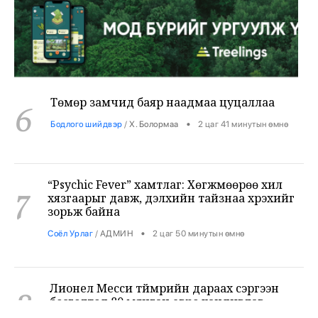
Төмөр замчид баяр наадмаа цуцаллаа
6
•
Бодлого шийдвэр
/
Х. Болормаа
2 цаг 41 минутын өмнө
“Psychic Fever” хамтлаг: Хөгжмөөрөө хил
7
хязгаарыг давж, дэлхийн тайзнаа хүрэхийг
зорьж байна
•
Соёл Урлаг
/
АДМИН
2 цаг 50 минутын өмнө
Лионел Месси түймрийн дараах сэргээн
8
босголтод 80 мянган евро хандивлав
•
Дэлхий
/
Х. Болормаа
3 цаг 27 минутын өмнө