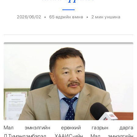
Энтертайнмент
•
•
2026/06/02
65 өдрийн өмнө
2
мин уншина
Эрэн Сурвалжилга
Мал эмнэлгийн ерөнхий газрын дарга
Д.Түмэндэмбэрэл, ХААИС-ийн Мал эмнэлгийн