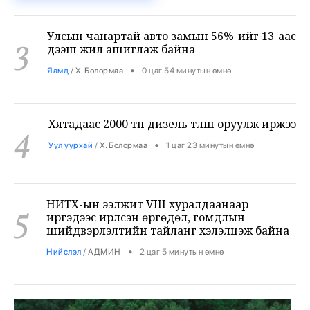
Улсын чанартай авто замын 56%-ийг 13-аас
3
дээш жил ашиглаж байна
•
Яамд
/
Х. Болормаа
0 цаг 54 минутын өмнө
Хятадаас 2000 тн дизель түлш оруулж иржээ
4
•
Уул уурхай
/
Х. Болормаа
1 цаг 23 минутын өмнө
НИТХ-ын ээлжит VIII хуралдаанаар
5
иргэдээс ирүүлсэн өргөдөл, гомдлын
шийдвэрлэлтийн тайланг хэлэлцэж байна
•
Нийслэл
/
АДМИН
2 цаг 5 минутын өмнө