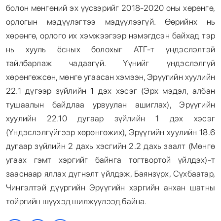
болон мөнгөний эх үүсвэрийг 2018-2020 оны хөрөнгө,
орлогын мэдүүлэгтээ мэдүүлээгүй. Өөрийнх нь
хөрөнгө, орлого их хэмжээгээр нэмэгдсэн байхад тэр
нь хууль ёсных болохыг АТГ-т үндэслэлтэй
тайлбарлаж чадаагүй. Үүнийг үндэслэлгүй
хөрөнгөжсөн, мөнгө угаасан хэмээн, Эрүүгийн хуулийн
22.1 дүгээр зүйлийн 1 дэх хэсэг (Эрх мэдэл, албан
тушаалын байдлаа урвуулан ашиглах), Эрүүгийн
хуулийн 22.10 дугаар зүйлийн 1 дэх хэсэг
(Үндэслэлгүйгээр хөрөнгөжих), Эрүүгийн хуулийн 18.6
дугаар зүйлийн 2 дахь хэсгийн 2.2 дахь заалт (Мөнгө
угаах гэмт хэргийг байнга тогтвортой үйлдэх)-т
зааснаар яллах дүгнэлт үйлдэж, Баянзүрх, Сүхбаатар,
Чингэлтэй дүүргийн Эрүүгийн хэргийн анхан шатны
тойргийн шүүхэд шилжүүлээд байна.