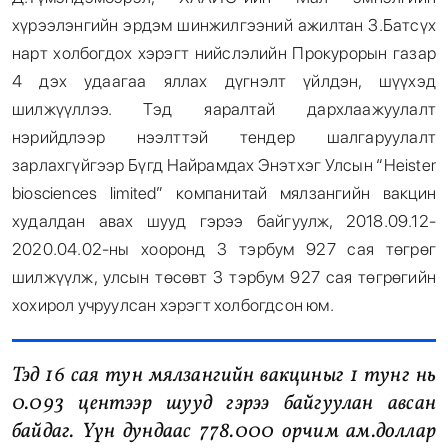
хүрээлэнгийн эрдэм шинжилгээний ажилтан З.Батсүх
нарт холбогдох хэрэгт нийслэлийн Прокурорын газар
4 дэх удаагаа яллах дүгнэлт үйлдэн, шүүхэд
шилжүүллээ. Тэд яаралтай дархлаажуулалт
нэрийдлээр нээлттэй тендер шалгаруулалт
зарлахгүйгээр Бүгд Найрамдах Энэтхэг Улсын “Heister
biosciences limited” компанитай мялзангийн вакцин
худалдан авах шууд гэрээ байгуулж, 2018.09.12-
2020.04.02-ны хооронд 3 тэрбум 927 сая төгрөг
шилжүүлж, улсын төсөвт 3 тэрбум 927 сая төгрөгийн
хохирол учруулсан хэрэгт холбогдсон юм.
Тэд 16 сая тун мялзангийн вакциныг 1 тунг нь
0.093 центээр шууд гэрээ байгуулан авсан
байдаг. Үүн дундаас 778.000 орчим ам.доллар