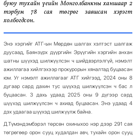
буюу тухайн үеийн Монголбанкны ханшаар 2
тэрбум 78 сая төгрөг завшсан хэрэгт
холбогдсон.
Энэ хэргийг АТГ-ын Мөрдөн шалгах хэлтэст шалгаж
дуусаад, Баянзүрх дүүргийн Эрүүгийн хэргийн анхан
шатны шүүхэд шилжүүлсэн ч шийдвэрлэлгүй, нэмэлт
ажиллагаа хийлгэхээр прокурорын хяналтад буцаасан
юм. Уг нэмэлт ажиллагааг АТГ хийгээд, 2024 оны 8
дугаар сард дахин тус шүүхэд шилжүүлсэн ч бас л
буцаасан. 3 дахь удаад 2025 оны 9 дүгээр сард
шүүхэд шилжүүлсэн ч ахиад буцаасан. Энэ удаад 4
дэх удаагаа шүүхэд шилжүүлж байна.
Д.Түмэндэмбэрэл төрсөн охиныхоо нэр дээр 291 сая
төгрөгөөр орон сууц худалдан авч, тухайн орон сууц