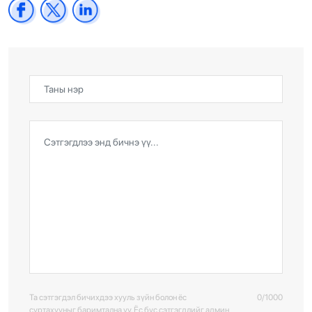
Та сэтгэгдэл бичихдээ хууль зүйн болон ёс
0/1000
суртахууныг баримтална уу. Ёс бус сэтгэгдлийг админ