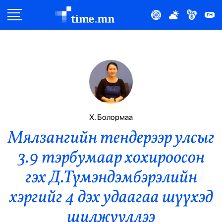
Улс Төр
Нийгэм
Эдийн Засаг
Дэлхий
Х. Болормаа
Мялзангийн тендерээр улсыг
Нийтлэлчийн Булан
3.9 тэрбумаар хохироосон
Эрүүл Мэнд
гэх Д.Түмэндэмбэрэлийн
Орон Нутаг
хэргийг 4 дэх удаагаа шүүхэд
шилжүүллээ
Спорт