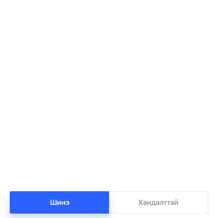
Т.Ням-Очир: 971 бүлгийг 40-өөс доош
1
хүүхэдтэй болгоно
•
Боловсрол
/
Х. Болормаа
-1 цаг -5 минутын өмнө
Манай улс 3.10 тонн алт гадаадад гаргаад
2
байна
•
Бизнес
/
Х. Болормаа
0 цаг 25 минутын өмнө
Шинэ
Хандалттай