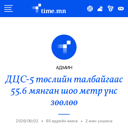
Улс Төр
Нийгэм
Эдийн Засаг
Дэлхий
АДМИН
ДЦС-5 төслийн талбайгаас
Нийтлэлчийн Булан
55.6 мянган шоо метр үнс
Эрүүл Мэнд
зөөлөө
Орон Нутаг
•
•
2026/06/02
65 өдрийн өмнө
2
мин уншина
Спорт