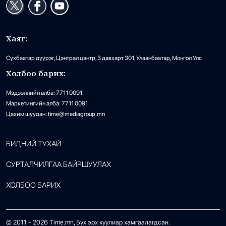
Хаяг:
Сүхбаатар дүүрэг, Цэнтрал цэнтр, 3 давхарт 301, Улаанбаатар, Монгол Улс
Холбоо барих:
Мэдээллийн алба: 7711 0091
Маркетингийн алба: 7711 0091
Цахим шуудан: time@mediagroup.mn
БИДНИЙ ТУХАЙ
СУРТАЛЧИЛГАА БАЙРШУУЛАХ
ХОЛБОО БАРИХ
© 2011 -
2026
Time.mn, Бүх эрх хуулиар хамгаалагдсан.