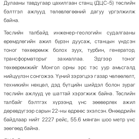
Дулааны тавдугаар цахилгаан станц (ДЦС-5) төслийн
бэлтгэл ажлууд төлөвлөгөөний дагуу үргэлжилж
байна.
Төслийн талбайд инженер-геологийн судалгааны
өрөмдлөгийн ажил бүрэн дуусаж, станцын үндсэн
тоног төхөөрөмж болох зуух, турбин, генератор,
трансформаторыг захиаллаа. Эдгээр тоног
төхөөрөмжийг Монгол орны эрс тэс уур амьсгалд
нийцүүлэн сонгожээ. Үүний зэрэгцээ газар чөлөөлөлт,
техникийн нөхцөл, дэд бүтцийн шийдэл болон зураг
төслийн ажлууд үе шаттай хэрэгжиж байна. Төслийн
талбайг бэлтгэх хүрээнд үнс зөөвөрлөх ажил
дөрөвдүгээр сарын 22-ны өдрөөс эхэлсэн. Өнөөдрийн
байдлаар нийт 2227 рейс, 55.6 мянган шоо метр үнс
зөөгөөд байна.