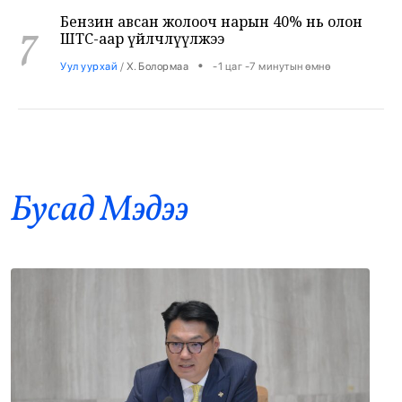
7
ШТС-аар үйлчлүүлжээ
•
Уул уурхай
/
Х. Болормаа
-1 цаг -7 минутын өмнө
АНУ, Ираны хурцадмал байдал газрын
8
тосны зах зээлийг дахин савлууллаа
•
Дэлхий
/
Б. Ариунаа
0 цаг 34 минутын өмнө
Бусад Mэдээ
Б.Пүрэвдагва: 8 салбарын 103
9
үйлчилгээний бүртгэлийг цуцалснаар
бизнес эрхлэхэд таатай нөхцөл бүрдэнэ
•
Нийслэл
/
Б. Ариунаа
0 цаг 43 минутын өмнө
Оросоос 301 вагон шатахуун оруулж
10
иржээ
•
Бодлого шийдвэр
/
Х. Болормаа