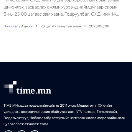
•
хөндлөн сэтэлгээ хийнэ
Боловсрол
/
Х. Болормаа
20 цаг 6 минутын өмнө
шинэчлэх, засварлах ажлын хүрээнд наймдугаар сарын
6-ны 23:00 цагаас зам хаана. Тодруулбал, СХД-ийн 14
дүгээр хороо Цамбагаравын уулзвар, 11 дүгээр
Манай улс 3.10 тонн алт гадаадад
•
•
25
Нийслэл
/
Админ
26 цаг 47 минутын өмнө
2026/08/06
байрнаас 12 дугаар байрны чиглэл дагуу борооны ус
гаргаад байна
зайлуулах шугамын хөндлөн сэтэлгээ хийх юм.
•
Бизнес
/
Х. Болормаа
20 цаг 37 минутын өмнө
TIME.MN мэдээ мэдээллийн сайт нь 2011 оноос Медиа групп ХХК-ийн
удирдлага дор өөрчлөн зохион байгуулагдаж, NTV телевиз, Time.mn сайт,
Гоодаль сэтгүүл, Нийслэл гайд сэтгүүлийг нэгтгэсэн хэвлэл мэдээллийн нэгэн
цул баг болж ажиллаж эхлэв.