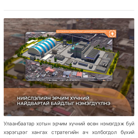
Энтертайнмент
Эрэн Сурвалжилга
Улаанбаатар хотын эрчим хүчний өсөн нэмэгдэж буй
хэрэгцээг хангах стратегийн ач холбогдол бүхий