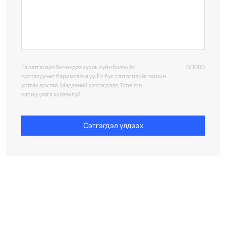
Та сэтгэгдэл бичихдээ хууль зүйн болон ёс
0/1000
суртахууныг баримтална уу. Ёс бус сэтгэгдлийг админ
устгах эрхтэй. Мэдээний сэтгэгдэлд Time.mn
хариуцлага хүлээхгүй.
Сэтгэгдэл үлдээх