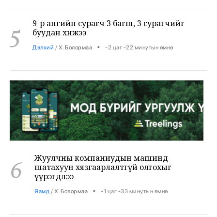
9-р ангийн сурагч 3 багш, 3 сурагчийг
5
буудан хөнөөжээ
•
Дэлхий
/
Х. Болормаа
-2 цаг -22 минутын өмнө
Жуулчны компаниудын машинд
6
шатахуун хязгаарлалтгүй олгохыг
үүрэгдлээ
•
Яамд
/
Х. Болормаа
-1 цаг -33 минутын өмнө
Бензин авсан жолооч нарын 40% нь олон