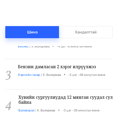
Нийгмийн даатгалын сангийн мөнгө 7.6
2
тэрбумаар арвижлаа
Шинэ
Хандалттай
•
Бизнес
/
Х. Болормаа
-4 цаг -8 минутын өмнө
Бензин дамласан 2 хэрэг илрүүлжээ
3
•
Хэргийн газар
/
Х. Болормаа
-3 цаг -48 минутын өмнө
Хувийн сургуулиудад 12 мянган суудал сул
4
байна
•
Боловсрол
/
Х. Болормаа
-3 цаг -36 минутын өмнө