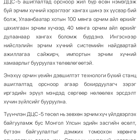
ДЦС-5 ашиглалтад орсноор жил бүр өсөн нэмэгдэж
буй эрчим хүчний хэрэглээг хангах шинэ эх үүсвэр бий
болж, Улаанбаатар хотын 100 мянга орчим айл өрхийг
цахилгаан эрчим хүчээр, 40 мянга орчим айл өрхийг
дулаанаар хангах боломж бүрдэнэ. Ингэснээр
нийслэлийн эрчим хүчний системийн найдвартай
ажиллагаа сайжирч, импортын эрчим хүчний
хамаарлыг бууруулах төлөвлөгөөтэй.
Энэхүү орчин үеийн дэвшилтэт технологи бүхий станц
ашиглалтад орсноор агаар бохирдуулагч зэрэг
иргэдийн эрүүл мэндэд сөргөөр нөлөөлөх эрсдэлт
хүчин зүйлсийг бууруулна.
Түүнчлэн ДЦС-5 төсөл нь зөвхөн эрчим хүч үйлдвэрлэх
байгууламж бус Монгол Улсын эдийн засгийн өсөлт,
бүтээн байгуулалтыг дэмжих томоохон хөрөнгө