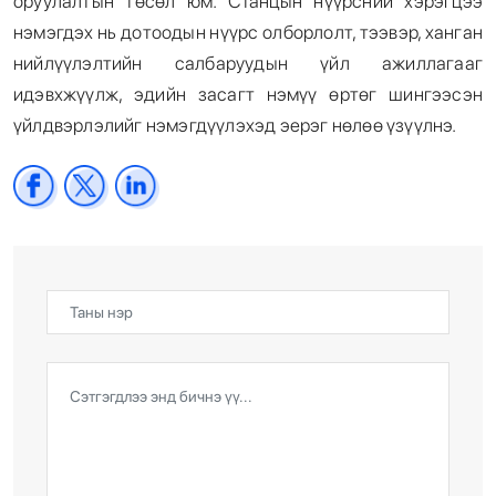
оруулалтын төсөл юм. Станцын нүүрсний хэрэгцээ
нэмэгдэх нь дотоодын нүүрс олборлолт, тээвэр, ханган
нийлүүлэлтийн салбаруудын үйл ажиллагааг
идэвхжүүлж, эдийн засагт нэмүү өртөг шингээсэн
үйлдвэрлэлийг нэмэгдүүлэхэд эерэг нөлөө үзүүлнэ.