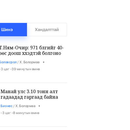
Шинэ
Хандалттай
Т.Ням-Очир: 971 бүлгийг 40-
өөс доош хүүхэдтэй болгоно
•
Боловсрол
/
Х. Болормаа
-3 цаг -39 минутын өмнө
Манай улс 3.10 тонн алт
гадаадад гаргаад байна
•
Бизнес
/
Х. Болормаа
-3 цаг -8 минутын өмнө