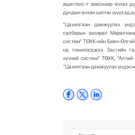
ашиглах)-т зааснаар яллах д
дундын анхан шатны шүүхэд ш
“Цахилгаан дамжуулах үнд
салбарын захирал Маралхан
систем” ТӨХК-ийн Баян-Өлгий 
нд томилогджээ. Засгийн га
хүчний систем” ТӨХК, “Алтай
“Цахилгаан дамжуулах үндэсни