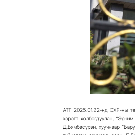
АТГ 2025.01.22-нд ЭХЯ-ны тө
хэрэгт холбогдуулан, “Эрчим
Д.Бямбасүрэн, хуучнаар “Бар