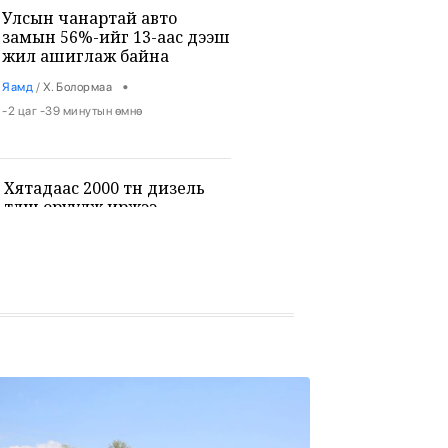
Улсын чанартай авто
замын 56%-ийг 13-аас дээш
жил ашиглаж байна
•
Яамд
/
Х. Болормаа
-2 цаг -39 минутын өмнө
Хятадаас 2000 тн дизель
түлш оруулж иржээ
•
Уул уурхай
/
Х. Болормаа
-2 цаг -10 минутын өмнө
НИТХ-ын ээлжит VIII
хуралдаанаар иргэдээс
ирүүлсэн өргөдөл, гомдлын
шийдвэрлэлтийн тайланг
•
Нийслэл
/
АДМИН
хэлэлцэж байна
-1 цаг -29 минутын өмнө