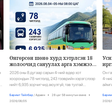
6
Өнгөрсөн шөнө хурд хэтрүүлсэн 18
Усн
жолоочид сануулах арга хэмжээ
ирг
авчээ
алд
н
2026 оны 8 дугаар сарын 4-ний өдөр хот
Он г
хоорондын 78 чиглэлд, 243 тээврийн хэрэгслээр
4-ний
7
йн
нийт 6,935 зорчигчид аюулгүй, тав тухтай
аймг
үйлчилгээ үзүүллээ. Мөн хурд хэмжсэн байна.
дуудл
•
•
Баримт Тайлбар
/
Админ
28 цаг 58 минутын өмнө
Барим
Хөдөлгөөний хяналтын мэдээллээр 18 жолооч
иргэ
2026/08/05
2026/
81-88 км/цагийн хурдтай зорчсон байна. Тэдэнд
14 нь
сануулах арга хэмжээ авсан байна. Цаг агаарын
шалт