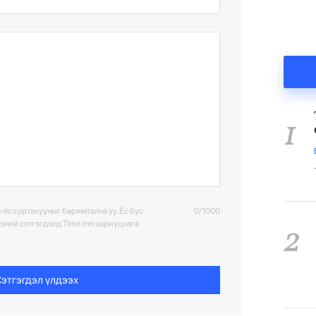
1
 ёс суртахууныг баримтална уу. Ёс бус
0/1000
2
ээний сэтгэгдэлд Time.mn хариуцлага
этгэгдэл үлдээх