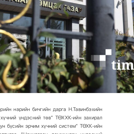
рийн нарийн бичгийн дарга Н.Тавинбэхийн
 хүчний үндэсний төв” ТӨХХК-ийн захирал
уун бүсийн эрчим хүчний систем” ТӨХК-ийн