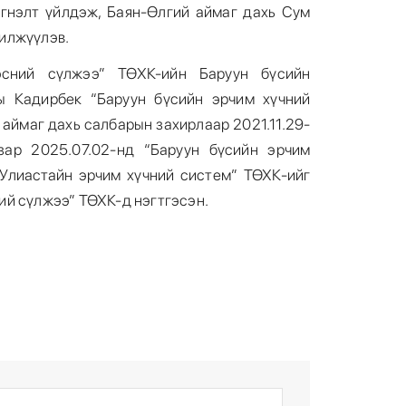
үгнэлт үйлдэж, Баян-Өлгий аймаг дахь Сум
илжүүлэв.
эсний сүлжээ” ТӨХК-ийн Баруун бүсийн
ы Кадирбек “Баруун бүсийн эрчим хүчний
аймаг дахь салбарын захирлаар 2021.11.29-
зар 2025.07.02-нд “Баруун бүсийн эрчим
-Улиастайн эрчим хүчний систем” ТӨХК-ийг
й сүлжээ” ТӨХК-д нэгтгэсэн.