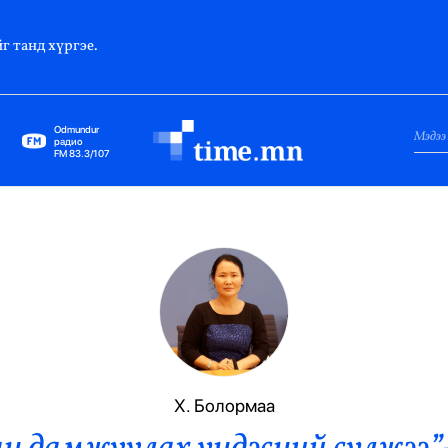
г танд хүргэе.
Odmundur
радио
FM 83.3/107
Нийслэл
Гадаад Харилцаа
Яамд
Элчин Сайд
Парламент
Х. Болормаа
Засгийн Газар