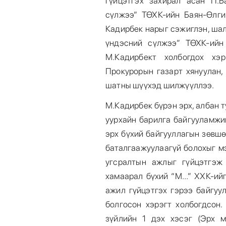
гүйцэтгэх захирал асан П.Б
сүлжээ” ТӨХК-ийн Баян-Өлг
Кадирбек нарыг сэжиглэн, ша
үндэсний сүлжээ” ТӨХК-ийн
М.Кадирбект холбогдох хэ
Прокурорын газарт хянуулан,
шатны шүүхэд шилжүүллээ.
М.Кадирбек бүрэн эрх, албан 
уурхайн барилга байгууламжи
эрх бүхий байгууллагын зөвшө
баталгаажуулаагүй болохыг м
угсралтын ажлыг гүйцэтгэж
хамаарал бүхий “М…” ХХК-ийг
ажил гүйцэтгэх гэрээ байгуу
болгосон хэрэгт холбогдсон.
зүйлийн 1 дэх хэсэг (Эрх 