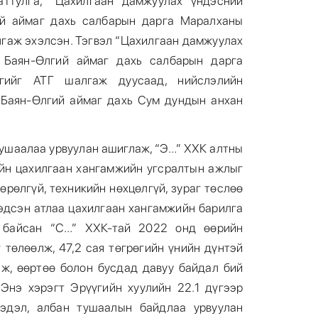
аттулга, “Цахилгаан дамжуулах үндэсний
ий аймаг дахь салбарын дарга Маралханы
лгаж эхэлсэн. Тэгвэл “Цахилгаан дамжуулах
 Баян-Өлгий аймаг дахь салбарын дарга
ргийг АТГ шалгаж дуусаад, нийслэлийн
 Баян-Өлгий аймаг дахь Сум дундын анхан
тушаалаа урвуулан ашиглаж, “Э…” ХХК алтны
йн цахилгаан хангамжийн угсралтын ажлыг
өрөлгүй, техникийн нөхцөлгүй, зураг төслөө
эдсэн атлаа цахилгаан хангамжийн барилга
 байсан “С…” ХХК-тай 2022 онд өөрийн
 төлөөлж, 47,2 сая төгрөгийн үнийн дүнтэй
лж, өөртөө болон бусдад давуу байдал бий
 Энэ хэрэгт Эрүүгийн хуулийн 22.1 дүгээр
мэдэл, албан тушаалын байдлаа урвуулан