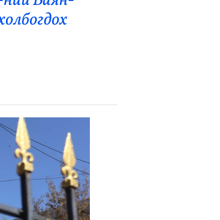
-ний Баян-
холбогдох