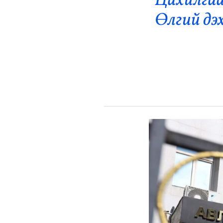
“Цахилгаа
Эрүүл Мэнд
Өлгий дэ
Орон Нутаг
Спорт
Энтертайнмент
Эрэн Сурвалжилга