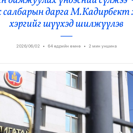
н дамжуулах үндэсний сүлжээ”
Ерөнхийлөгч
х салбарын дарга М.Кадирбект 
хэргийг шүүхэд шилжүүлэв
•
•
2026/06/02
64 өдрийн өмнө
2
мин уншина