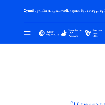
Хүний эрхийн мэдрэмжтэй, хараат бус сэтгүүл зүй
Улаанбаатар
Валютын
Зурхай
17
C
ханш
08/06/2026
Үүлэрхэг
USD:
₮
Улс Төр
Нийгэм
Эдийн Засаг
Дэлхий
Нийтлэлчийн Булан