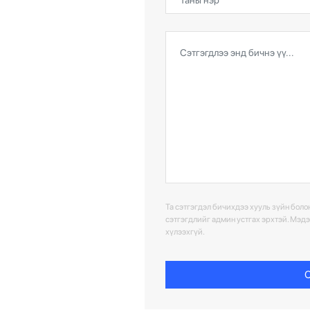
Та сэтгэгдэл бичихдээ хууль зүйн болон
сэтгэгдлийг админ устгах эрхтэй. Мэд
хүлээхгүй.
С