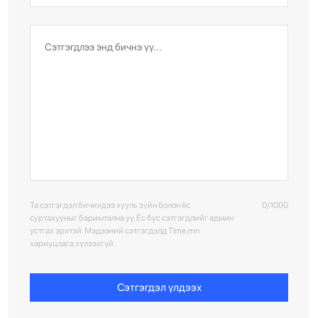
Та сэтгэгдэл бичихдээ хууль зүйн болон ёс
0/1000
суртахууныг баримтална уу. Ёс бус сэтгэгдлийг админ
устгах эрхтэй. Мэдээний сэтгэгдэлд Time.mn
хариуцлага хүлээхгүй.
Сэтгэгдэл үлдээх