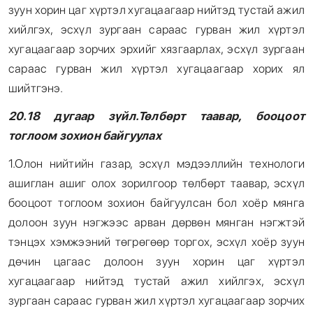
зуун хорин цаг хүртэл хугацаагаар нийтэд тустай ажил
хийлгэх, эсхүл зургаан сараас гурван жил хүртэл
хугацаагаар зорчих эрхийг хязгаарлах, эсхүл зургаан
сараас гурван жил хүртэл хугацаагаар хорих ял
шийтгэнэ.
20.18 дугаар зүйл.Төлбөрт таавар, бооцоот
тоглоом зохион байгуулах
1.Олон нийтийн газар, эсхүл мэдээллийн технологи
ашиглан ашиг олох зорилгоор төлбөрт таавар, эсхүл
бооцоот тоглоом зохион байгуулсан бол хоёр мянга
долоон зуун нэгжээс арван дөрвөн мянган нэгжтэй
тэнцэх хэмжээний төгрөгөөр торгох, эсхүл хоёр зуун
дөчин цагаас долоон зуун хорин цаг хүртэл
хугацаагаар нийтэд тустай ажил хийлгэх, эсхүл
зургаан сараас гурван жил хүртэл хугацаагаар зорчих