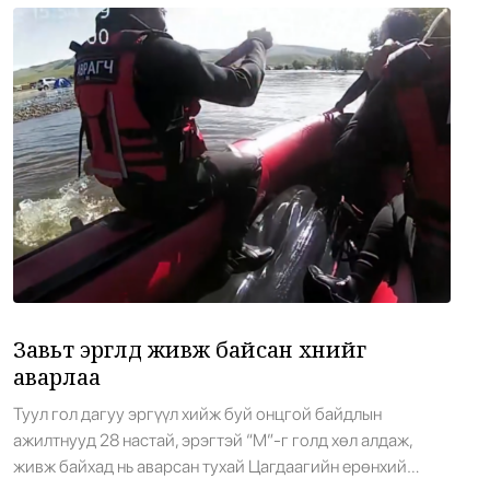
10
•
Засгийн газар
/
Х. Болормаа
10 цаг 8 минутын өмнө
Д.Амарбаясгалан: Агуулахад байгаа
11
шатахууны үлдэгдлийг нөөц мэтээр
иргэдэд мэдээлж байна
•
Парламент
/
Х. Болормаа
10 цаг 27 минутын өмнө
Завьт эргүүлүүд живж байсан хүнийг аварлаа
12
•
Баримт тайлбар
/
АДМИН
10 цаг 50 минутын өмнө
Завьт эргүүлүүд живж байсан хүнийг
аварлаа
Дэлхийн цаачид Цагааннуурт хуралдаж
13
Туул гол дагуу эргүүл хийж буй онцгой байдлын
байна
ажилтнууд 28 настай, эрэгтэй “М”-г голд хөл алдаж,
•
Эерэг дүр
/
Х. Болормаа
11 цаг 14 минутын өмнө
живж байхад нь аварсан тухай Цагдаагийн ерөнхий