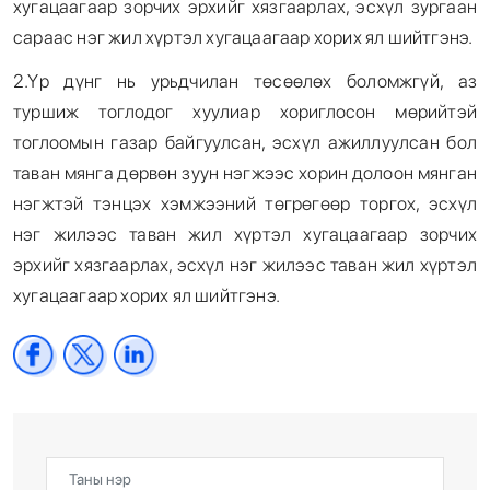
хугацаагаар зорчих эрхийг хязгаарлах, эсхүл зургаан
сараас нэг жил хүртэл хугацаагаар хорих ял шийтгэнэ.
2.Үр дүнг нь урьдчилан төсөөлөх боломжгүй, аз
туршиж тоглодог хуулиар хориглосон мөрийтэй
тоглоомын газар байгуулсан, эсхүл ажиллуулсан бол
таван мянга дөрвөн зуун нэгжээс хорин долоон мянган
нэгжтэй тэнцэх хэмжээний төгрөгөөр торгох, эсхүл
нэг жилээс таван жил хүртэл хугацаагаар зорчих
эрхийг хязгаарлах, эсхүл нэг жилээс таван жил хүртэл
хугацаагаар хорих ял шийтгэнэ.