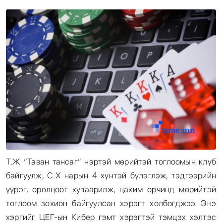
Энтертайнмент
Эрэн Сурвалжилга
Т.Ж “Таван тансаг” нэртэй мөрийтэй тоглоомын клүб
байгуулж, С.Х нарын 4 хүнтэй бүлэглэж, тэдгээрийн
үүрэг, оролцоог хуваарилж, цахим орчинд мөрийтэй
тоглоом зохион байгуулсан хэрэгт холбогджээ. Энэ
хэргийг ЦЕГ-ын Кибер гэмт хэрэгтэй тэмцэх хэлтэс