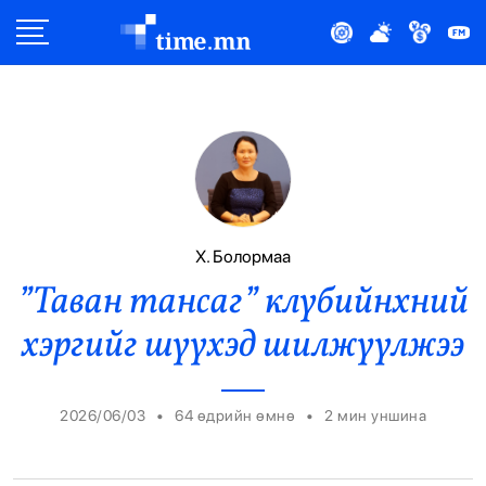
Улс Төр
Нийгэм
Эдийн Засаг
Дэлхий
Х. Болормаа
”Таван тансаг” клүбийнхний
Нийтлэлчийн Булан
хэргийг шүүхэд шилжүүлжээ
Эрүүл Мэнд
Орон Нутаг
•
•
2026/06/03
64 өдрийн өмнө
2
мин уншина
Спорт