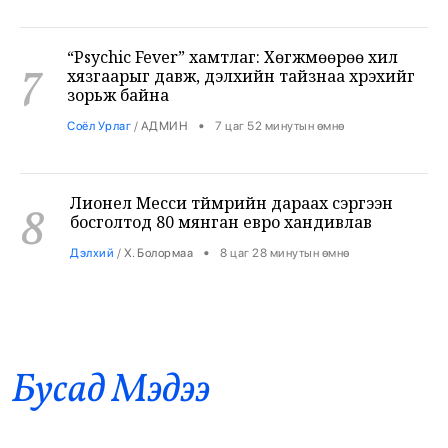
“Psychic Fever” хамтлаг: Хөгжмөөрөө хил
7
хязгаарыг давж, дэлхийн тайзнаа хүрэхийг
зорьж байна
•
Соёл Урлаг
/
АДМИН
7 цаг 52 минутын өмнө
Лионел Месси түймрийн дараах сэргээн
8
босголтод 80 мянган евро хандивлав
•
Дэлхий
/
Х. Болормаа
8 цаг 28 минутын өмнө
Хирошимагийн эмгэнэлт өдрийг дэлхий
9
дахин дурсан санаж, Япон цөмийн зэвсгээс
ангид бодлогоо дахин нотлов
•
Дэлхий
/
АДМИН
8 цаг 33 минутын өмнө
Бусад Mэдээ
Засгийн газар: Өчигдөр 43 вагон бензин
оруулж ирсэн