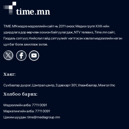
TIME.MN мэдээ мэдээллийн сайт нь 2011 оноос Медиа групп ХХК-ийн
удирдлага дор өөрчлөн зохион байгуулагдаж, NTV телевиз, Time.mn сайт,
Гоодаль сэтгүүл, Нийслэл гайд сэтгүүлийг нэгтгэсэн хэвлэл мэдээллийн нэгэн
цул баг болж ажиллаж эхлэв.
Хаяг:
Сүхбаатар дүүрэг, Цэнтрал цэнтр, 3 давхарт 301, Улаанбаатар, Монгол Улс
Холбоо барих:
Мэдээллийн алба: 7711 0091
Маркетингийн алба: 7711 0091
Цахим шуудан: time@mediagroup.mn