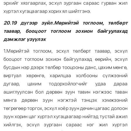
эрхийг хязгаарлах, эсхүл зургаан сараас гурван жил
хүртэл хугацаагаар хорих ял шийтгэнэ.
20.19 дүгээр зүйл.Мөрийтэй тоглоом, төлбөрт
таавар, бооцоот тоглоом зохион байгуулахад
дэмжлэг үзүүлэх
1.Мөрийтэй тоглоом, эсхүл төлбөрт таавар, эсхүл
бооцоот тоглоом зохион байгуулахад өөрийн, эсхүл
бусдын нэр дээрх төлбөр тооцооны данс, цахим мөнгө,
виртуал хөрөнгө, харилцаа холбооны сүлжээний
дугаар, цахим тодорхойлогчийг удаа дараа
ашиглуулсан бол дөрвөн зуун тавин нэгжээс таван
мянга дөрвөн зуун нэгжтэй тэнцэх хэмжээний
төгрөгөөр торгох, эсхүл хоёр зуун дөчин цагаас долоон
зуун хорин цаг хүртэл хугацаагаар нийтэд тустай ажил
хийлгэх, эсхүл зургаан сараас нэг жил хүртэл