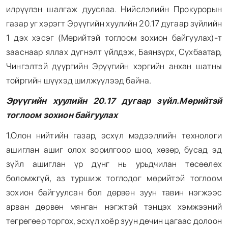
илрүүлэн шалгаж дууслаа. Нийслэлийн Прокурорын
газар уг хэрэгт Эрүүгийн хуулийн 20.17 дугаар зүйлийн
1 дэх хэсэг (Мөрийтэй тоглоом зохион байгуулах)-т
зааснаар яллах дүгнэлт үйлдэж, Баянзүрх, Сүхбаатар,
Чингэлтэй дүүргийн Эрүүгийн хэргийн анхан шатны
тойргийн шүүхэд шилжүүлээд байна.
Эрүүгийн хуулийн 20.17 дугаар зүйл.Мөрийтэй
тоглоом зохион байгуулах
1.Олон нийтийн газар, эсхүл мэдээллийн технологи
ашиглан ашиг олох зорилгоор шоо, хөзөр, бусад эд
зүйл ашиглан үр дүнг нь урьдчилан төсөөлөх
боломжгүй, аз туршиж тоглодог мөрийтэй тоглоом
зохион байгуулсан бол дөрвөн зуун тавин нэгжээс
арван дөрвөн мянган нэгжтэй тэнцэх хэмжээний
төгрөгөөр торгох, эсхүл хоёр зуун дөчин цагаас долоон