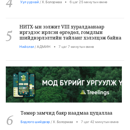
НИТХ-ын ээлжит VIII хуралдаанаар
5
иргэдээс ирүүлсэн өргөдөл, гомдлын
шийдвэрлэлтийн тайланг хэлэлцэж байна
•
Нийслэл
/
АДМИН
7 цаг 7 минутын өмнө
Төмөр замчид баяр наадмаа цуцаллаа
6
•
Бодлого шийдвэр
/
Х. Болормаа
7 цаг 42 минутын өмнө