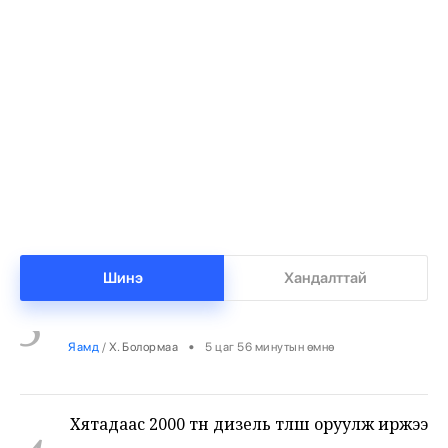
1
хүүхэдтэй болгоно
•
Боловсрол
/
Х. Болормаа
4 цаг 56 минутын өмнө
Манай улс 3.10 тонн алт гадаадад гаргаад
2
байна
•
Бизнес
/
Х. Болормаа
5 цаг 27 минутын өмнө
Улсын чанартай авто замын 56%-ийг 13-аас
3
дээш жил ашиглаж байна
Шинэ
Хандалттай
•
Яамд
/
Х. Болормаа
5 цаг 56 минутын өмнө
Хятадаас 2000 тн дизель түлш оруулж иржээ
4
•
Уул уурхай
/
Х. Болормаа
6 цаг 25 минутын өмнө