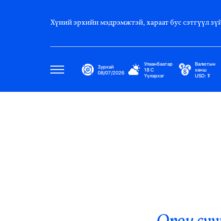
Хүний эрхийн мэдрэмжтэй, хараат бус сэтгүүл зүй
Улаанбаатар
Валютын
Зурхай
18
C
ханш
08/07/2026
Үүлэрхэг
USD:
₮
Улс Төр
Нийгэм
Эдийн Засаг
Дэлхий
Нийтлэлчийн Булан