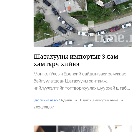
Шатахууны импортыг 3 яам
хамтарч хийнэ
Монгол Улсын Ерөнхий сайдын захирамжаар
байгуулагдсан Шатахууны хангамж,
нийлүүлэлтийг тогтворжуулах шуурхай штаб
өдөр бүр хуралдаж байна. Өчигдрийн
•
•
Засгийн Газар
/
Админ
6 цаг 23 минутын өмнө
/2026.08.06/ хурлаар холбогдох газрууд ажлы
2026/08/07
үр дүнгээ танилцуулж, үүрэг чиглэл өглөө.
2026.08.05-ны өдөр ШТС-уудаас АИ92 бензин
авсан иргэдийн 14 хувь буюу 7000 гаруй нь
тухайн өдрөө дахин оочирлосон байна.