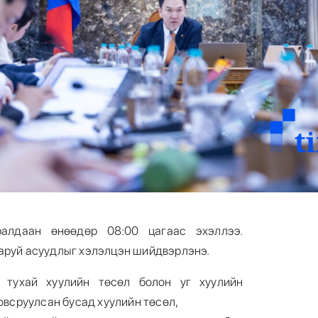
алдаан өнөөдөр 08:00 цагаас эхэллээ.
аруй асуудлыг хэлэлцэн шийдвэрлэнэ.
 тухай хуулийн төсөл болон уг хуулийн
овсруулсан бусад хуулийн төсөл,