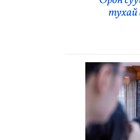
Орон су
Эрүүл Мэнд
тухай 
Орон Нутаг
Спорт
Энтертайнмент
Эрэн Сурвалжилга