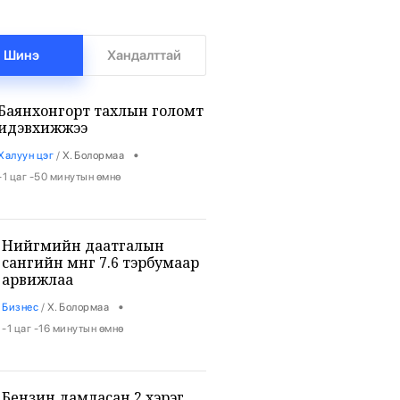
Шинэ
Хандалттай
Баянхонгорт тахлын голомт
идэвхижжээ
•
Халуун цэг
/
Х. Болормаа
-1 цаг -50 минутын өмнө
Нийгмийн даатгалын
сангийн мөнгө 7.6 тэрбумаар
арвижлаа
•
Бизнес
/
Х. Болормаа
-1 цаг -16 минутын өмнө
Бензин дамласан 2 хэрэг