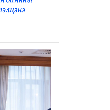
н банкны
лэлцэнэ