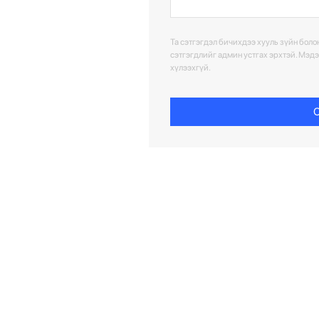
Та сэтгэгдэл бичихдээ хууль зүйн болон
сэтгэгдлийг админ устгах эрхтэй. Мэд
хүлээхгүй.
С