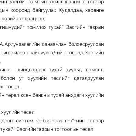
дийн засгийн хамтын ажиллагааны хөтөлбөр
дын хооронд байгуулах Худалдаа, хөрөнгө
шлэлийн хэлэлцээр,
гишүүдийг томилох тухай” Засгийн газрын
А.Ариунзаяагийн санаачлан боловсруулсан
/Шинэчилсэн найруулга/-ийн төсөлд Засгийн
,
хянан шийдвэрлэх тухай хуульд нэмэлт,
 болон уг хуулийн төслийг дагалдуулан
йн төсөл,
н төрөлжсөн банкны тухай анхдагч хуулийн
 хуулийн төсөл
гдсэн систем (e-business.mn)”-ийн талаар
 тухай” Засгийн газрын тогтоолын төсөл