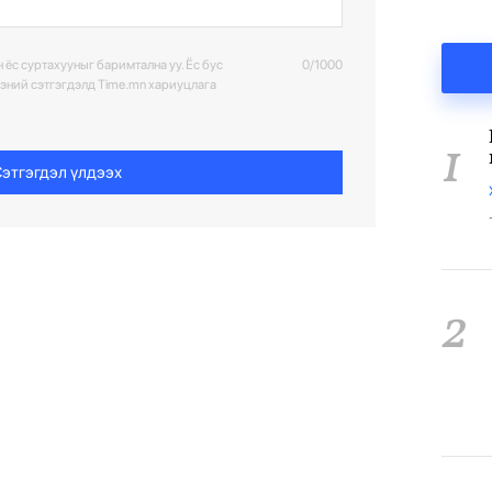
 ёс суртахууныг баримтална уу. Ёс бус
0/1000
ээний сэтгэгдэлд Time.mn хариуцлага
1
этгэгдэл үлдээх
2