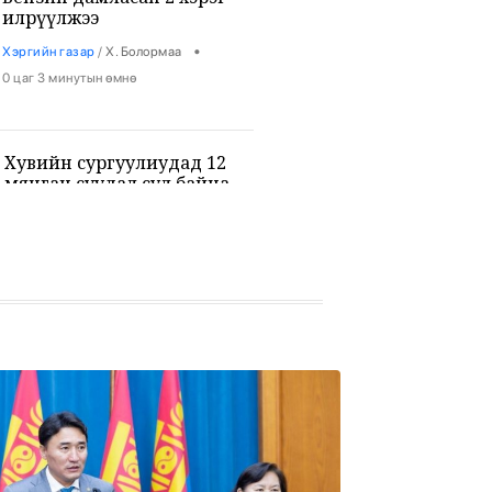
илрүүлжээ
•
Хэргийн газар
/
Х. Болормаа
0 цаг 3 минутын өмнө
Хувийн сургуулиудад 12
мянган суудал сул байна
•
Боловсрол
/
Х. Болормаа
0 цаг 15 минутын өмнө
9-р ангийн сурагч 3 багш, 3
сурагчийг буудан хөнөөжээ
•
Дэлхий
/
Х. Болормаа
1 цаг 29 минутын өмнө