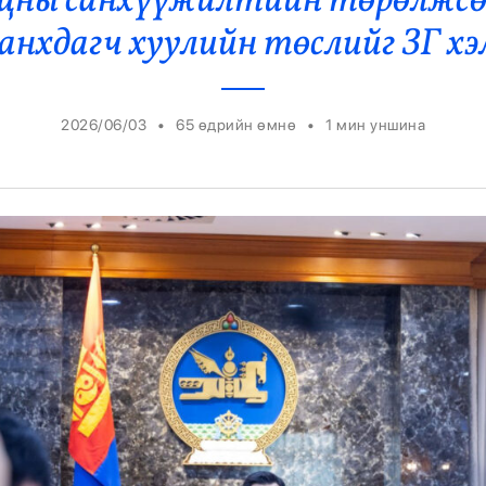
уцны санхүүжилтийн төрөлжсө
Ерөнхийлөгч
анхдагч хуулийн төслийг ЗГ хэ
•
•
2026/06/03
65 өдрийн өмнө
1
мин уншина