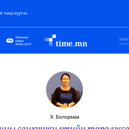
г танд хүргэе.
Odmundur
радио
FM 83.3/107
Нийслэл
Гадаад Харилцаа
Яамд
Элчин Сайд
Парламент
Х. Болормаа
Засгийн Газар