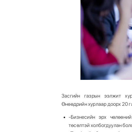
Засгийн газрын ээлжит хур
Өнөөдрийн хурлаар доорх 20 г
-Бизнесийн эрх чөлөөний
төсөлтэй холбогдуулан бол