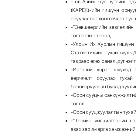
-Төв Азийн бүс нутгийн э
(КАРЕК)-ийн гишүүн орнуу
оруулалтыг хөнгөвчлөх түн
-“Зөвшөөрлийн зөвлөлийн 
тогтоолын төсөл,
-Улсын Их Хурлын гишүүн 
Статистикийн тухай хууль 
газраас өгөх санал, дүгнэлт
-Иргэний хэрэг шүүхэд 
өөрчлөлт оруулах тухай
боловсруулсан бусад хуули
-Орон сууцны санхүүжилтий
төсөл,
-Орон сууцжуулалтын тухай
-“Төрийн үйлчилгээний нэ
авах зарим арга хэмжээний