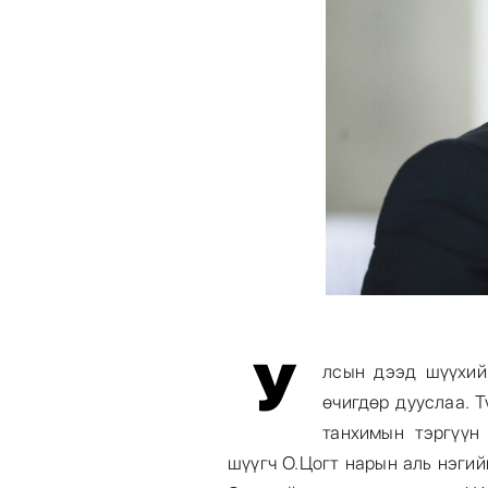
У
лсын дээд шүүхий
өчигдөр дууслаа. 
танхимын тэргүүн
шүүгч О.Цогт нарын аль нэгий