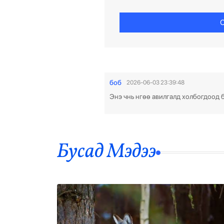
С
боб
2026-06-03 23:39:48
Энэ чнь нгөө авилгалд холбогдоод б
Бусад Mэдээ