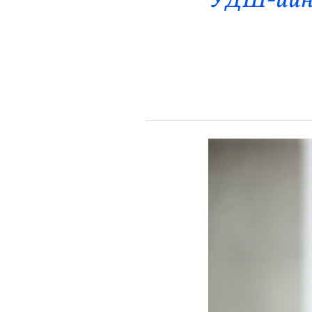
УДШ-ийн 
Эрүүл Мэнд
Орон Нутаг
Спорт
Энтертайнмент
Эрэн Сурвалжилга