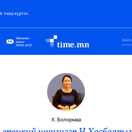
г танд хүргэе.
Odmundur
радио
FM 83.3/107
Нийслэл
Гадаад Харилцаа
Яамд
Элчин Сайд
Парламент
Х. Болормаа
Засгийн Газар