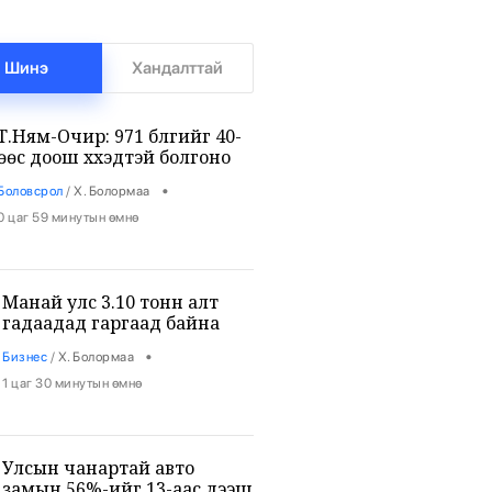
Шинэ
Хандалттай
Т.Ням-Очир: 971 бүлгийг 40-
өөс доош хүүхэдтэй болгоно
•
Боловсрол
/
Х. Болормаа
0 цаг 59 минутын өмнө
Манай улс 3.10 тонн алт
гадаадад гаргаад байна
•
Бизнес
/
Х. Болормаа
1 цаг 30 минутын өмнө
Улсын чанартай авто
замын 56%-ийг 13-аас дээш