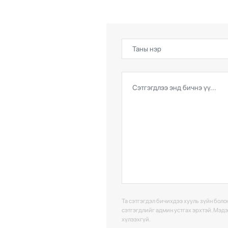
Та сэтгэгдэл бичихдээ хууль зүйн болон
сэтгэгдлийг админ устгах эрхтэй. Мэд
хүлээхгүй.