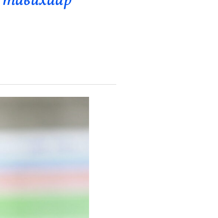
 тавихаар