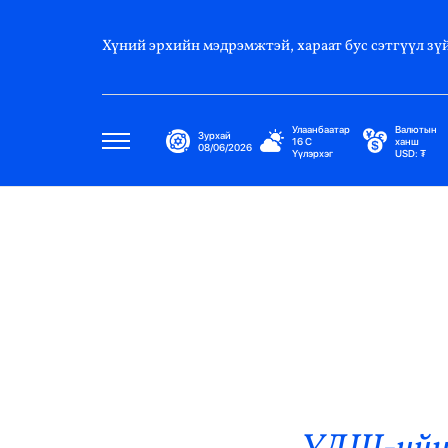
Хүний эрхийн мэдрэмжтэй, хараат бус сэтгүүл зүй
Улаанбаатар
Валютын
Зурхай
16
C
ханш
08/06/2026
Үүлэрхэг
USD:
₮
Улс Төр
Нийгэм
Эдийн Засаг
Дэлхий
Нийтлэлчийн Булан