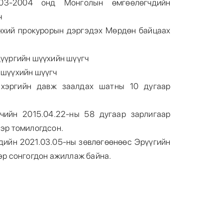
03-2004 онд Монголын өмгөөлөгчдийн
ч
нхий прокурорын дэргэдэх Мөрдөн байцаах
үүргийн шүүхийн шүүгч
 шүүхийн шүүгч
 хэргийн давж заалдах шатны 10 дугаар
чийн 2015.04.22-ны 58 дугаар зарлигаар
эр томилогдсон.
дийн 2021.03.05-ны зөвлөгөөнөөс Эрүүгийн
эр сонгогдон ажиллаж байна.