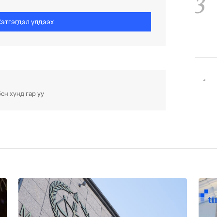
3
этгэгдэл үлдээх
4
сн хүнд гар уу
5