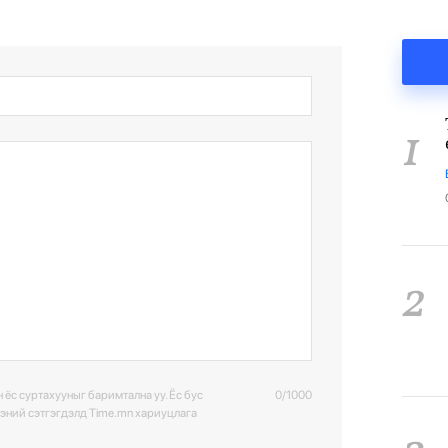
1
2
 ёс суртахууныг баримтална уу. Ёс бус
0/1000
ээний сэтгэгдэлд Time.mn хариуцлага