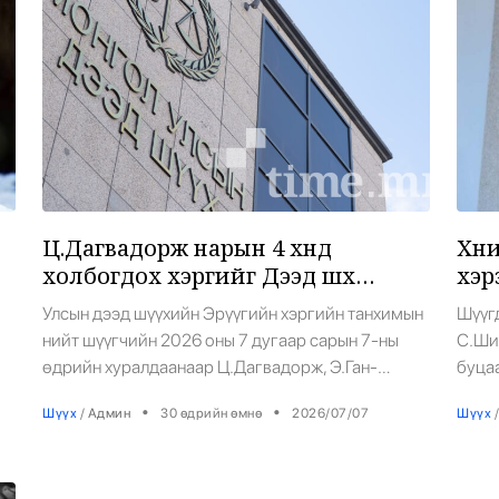
6
Ц.Дагвадорж нарын 4 хүнд
Хүн
холбогдох хэргийг Дээд шүүх
хэрэ
хэлэлцэнэ
Улсын дээд шүүхийн Эрүүгийн хэргийн танхимын
Шүүгд
7
нийт шүүгчийн 2026 оны 7 дугаар сарын 7-ны
С.Ши-
өдрийн хуралдаанаар Ц.Дагвадорж, Э.Ган-
буцаа
Эрдэнэ, Э.Номин-Эрдэнэ, Х.Энхсайхан нарт
оны 
•
•
Шүүх
/
Админ
30 өдрийн өмнө
2026/07/07
Шүүх
/
холбогдох хэргийг хохирогчийн хууль ёсны
үед Н
ан
төлөөлөгч Г.Отгонтуяа, түүний өмгөөлөгч
дуга
Б.Солонго, М.Баасанбат, Р.Булгамаа,
хүртэ