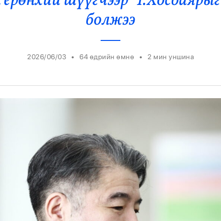
ерөнхий шүүгчээр Ч.Хосбаярыг
Ерөнхийлөгч
болжээ
•
•
2026/06/03
64 өдрийн өмнө
2
мин уншина