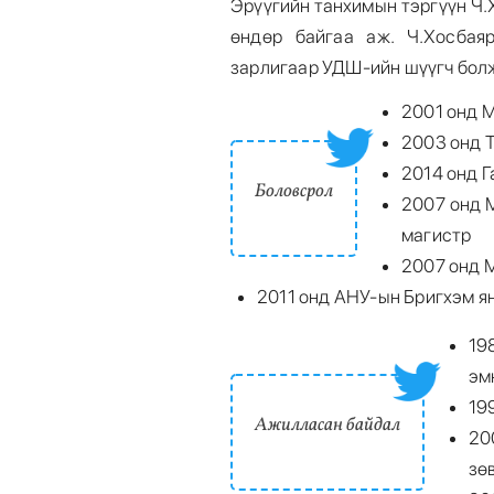
Эрүүгийн танхимын тэргүүн Ч.
өндөр байгаа аж. Ч.Хосбая
зарлигаар УДШ-ийн шүүгч болж
2001 онд М
2003 онд 
2014 онд Г
Боловсрол
2007 онд 
магистр
2007 онд М
2011 онд АНУ-ын Бригхэм ян
19
эм
19
Ажилласан байдал
20
зө