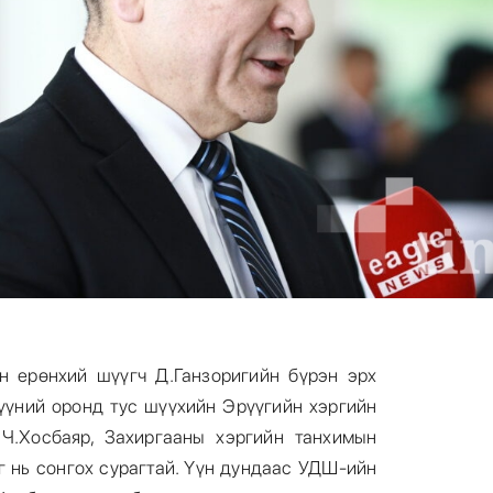
н ерөнхий шүүгч Д.Ганзоригийн бүрэн эрх
Түүний оронд тус шүүхийн Эрүүгийн хэргийн
 Ч.Хосбаяр, Захиргааны хэргийн танхимын
г нь сонгох сурагтай. Үүн дундаас УДШ-ийн