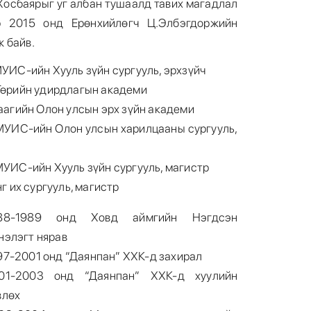
Хосбаярыг уг албан тушаалд тавих магадлал
р 2015 онд Ерөнхийлөгч Ц.Элбэгдоржийн
 байв.
УИС-ийн Хууль зүйн сургууль, эрхзүйч
Төрийн удирдлагын академи
аагийн Олон улсын эрх зүйн академи
МУИС-ийн Олон улсын харилцааны сургууль,
УИС-ийн Хууль зүйн сургууль, магистр
г их сургууль, магистр
88-1989 онд Ховд аймгийн Нэгдсэн
нэлэгт нярав
97-2001 онд “Даянпан” ХХК-д захирал
01-2003 онд “Даянпан” ХХК-д хуулийн
влөх