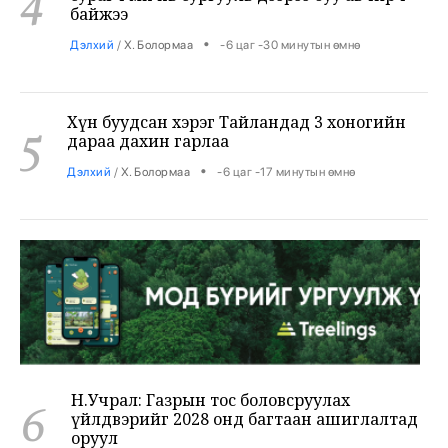
•
Дэлхий
/
Х. Болормаа
-6 цаг -30 минутын өмнө
Хүн буудсан хэрэг Тайландад 3 хоногийн
5
дараа дахин гарлаа
•
Дэлхий
/
Х. Болормаа
-6 цаг -17 минутын өмнө
Н.Учрал: Газрын тос боловсруулах
6
үйлдвэрийг 2028 онд багтаан ашиглалтад
оруул
•
Засгийн газар
/
Х. Болормаа
-5 цаг -30 минутын өмнө