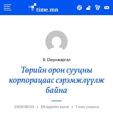
Улс Төр
Нийгэм
Эдийн Засаг
Дэлхий
Б. Оюунжаргал
Төрийн орон сууцны
Нийтлэлчийн Булан
корпорацаас сэрэмжлүүлж
Эрүүл Мэнд
байна
Орон Нутаг
•
•
2026/06/03
68 өдрийн өмнө
1
мин уншина
Спорт