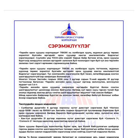
Энтертайнмент
Эрэн Сурвалжилга