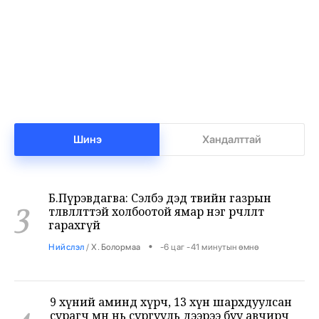
1
Х.Тамирыг томиллоо
•
Засгийн газар
/
Х. Болормаа
-7 цаг -15 минутын өмнө
Нар бүтэн хиртэж, солирын бороо орох гэж
2
байна
•
Сонин хачин
/
Х. Болормаа
-6 цаг -43 минутын өмнө
Шинэ
Хандалттай
Б.Пүрэвдагва: Сэлбэ дэд төвийн газрын
3
төлөвлөлттэй холбоотой ямар нэг өөрчлөлт
гарахгүй
•
Нийслэл
/
Х. Болормаа
-6 цаг -41 минутын өмнө
9 хүний аминд хүрч, 13 хүн шархдуулсан
4
сурагч өмнө нь сургууль дээрээ буу авчирч
байжээ