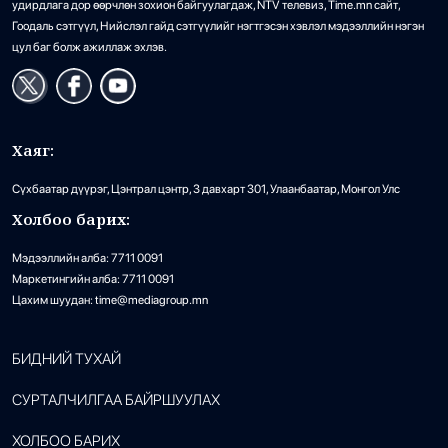
удирдлага дор өөрчлөн зохион байгуулагдаж, NTV телевиз, Time.mn сайт,
Гоодаль сэтгүүл, Нийслэл гайд сэтгүүлийг нэгтгэсэн хэвлэл мэдээллийн нэгэн
цул баг болж ажиллаж эхлэв.
Хаяг:
Сүхбаатар дүүрэг, Цэнтрал цэнтр, 3 давхарт 301, Улаанбаатар, Монгол Улс
Холбоо барих:
Мэдээллийн алба: 7711 0091
Маркетингийн алба: 7711 0091
Цахим шуудан: time@mediagroup.mn
БИДНИЙ ТУХАЙ
СУРТАЛЧИЛГАА БАЙРШУУЛАХ
ХОЛБОО БАРИХ