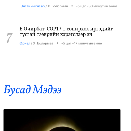
Б.Очирбат: COP17-г сонирхох иргэдийг
7
тусгай тээврийн хэрэгслээр зөөнө
•
Өрнөл
/
Х. Болормаа
-5 цаг -17 минутын өмнө
Дэлхийн шилдэг 100 их сургуульд тэнцсэн
8
оюутнууд Төрийн ордны гадаа суулт хийж
байна
•
Боловсрол
/
Х. Болормаа
-5 цаг -11 минутын өмнө
Бусад Mэдээ
Дэлхийн адууны өдрийн уралдаанд уясан
9
хүлэг нь түрүүлсэн уяачдыг шагналаа
•
Ерөнхийлөгч
/
Х. Болормаа
-4 цаг -47 минутын өмнө