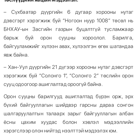
– Сүхбаатар дүүргийн 6 дугаар хорооны нутаг
дэвсгэрт хэрэгжиж буй “Ногоон нуур 1008” төсөл нь
БНХАУ-ын Засгийн газрын буцалтгүй тусламжаар
барьж буй орон сууцны хороолол. Барилга,
байгууламжийг хүлээн авах, хүлээлгэн өгөх шатандаа
явж байна.
– Хан-Уул дүүргийн 21 дүгээр хорооны нутаг дэвсгэрт
хэрэгжиж буй “Солонго 1”, “Солонго 2” төслийн орон
сууц одоогоор ашиглалтад ороогүй байна.
Орон сууцны барилгууд ашиглалтад бүрэн орж, эрх
бүхий байгууллагын шийдвэр гарсны дараа сонгон
шалгаруулалтын талаарх зарыг байгууллагын албан
ёсны цахим хуудас болон хэвлэл мэдээллийн
хэрэгслээр олон нийтэд нээлттэй мэдээлэх юм.