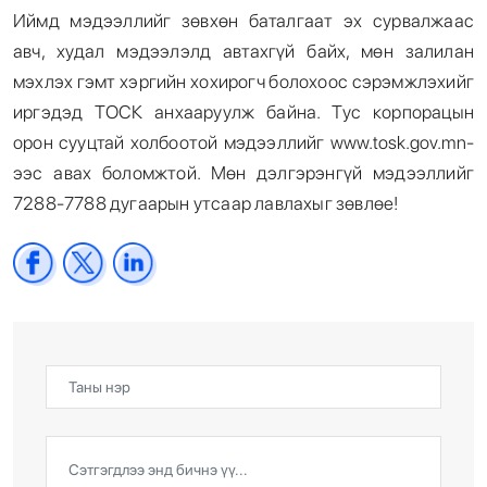
Иймд мэдээллийг зөвхөн баталгаат эх сурвалжаас
авч, худал мэдээлэлд автахгүй байх, мөн залилан
мэхлэх гэмт хэргийн хохирогч болохоос сэрэмжлэхийг
иргэдэд ТОСК анхааруулж байна. Тус корпорацын
орон сууцтай холбоотой мэдээллийг www.tosk.gov.mn-
ээс авах боломжтой. Мөн дэлгэрэнгүй мэдээллийг
7288-7788 дугаарын утсаар лавлахыг зөвлөе!