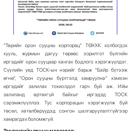
“Төрийн орон сууцны корпорац” ТӨХХК холбогдох
хууль, журмын дагуу төрөөс зорилтот бүлгийн
иргэдийг орон сууцаар хангах бодлого хэрэгжүүлдэг.
Сүүлийн үед ТОСК-ын нэрийг барьж “Байр бүтээж
өгнө”, “Орон сууцны бүртгэлд хамруулна“ хэмээн
иргэдийг залилах тохиолдол гарч буй аж. Ийм
залиланд өртөхгүй байхыг иргэдэд ТОСК
сэрэмжлүүллээ. Тус корпорацын хэрэгжүүлж буй
төсөл, хөтөлбөрүүдэд сонгон шалгаруулалтгүйгээр
хамрагдах боломжгүй.
Төслүүдийн явцын мэдээлэл: