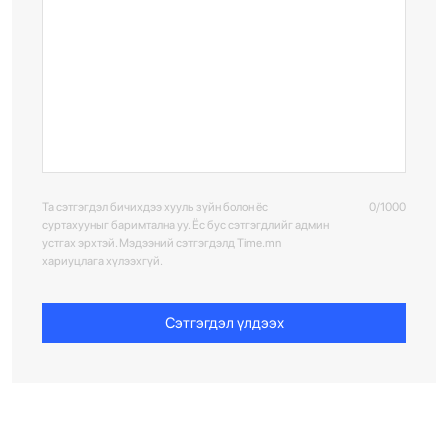
Та сэтгэгдэл бичихдээ хууль зүйн болон ёс
0/1000
суртахууныг баримтална уу. Ёс бус сэтгэгдлийг админ
устгах эрхтэй. Мэдээний сэтгэгдэлд Time.mn
хариуцлага хүлээхгүй.
Сэтгэгдэл үлдээх