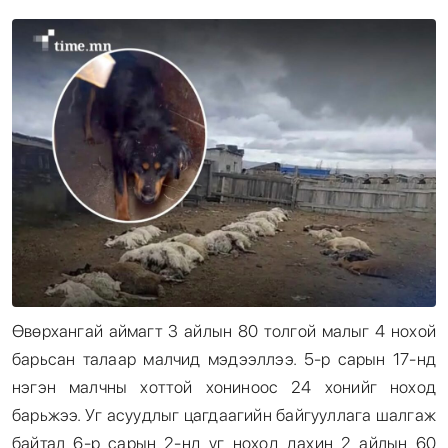
Энтертайнмент
Эрэн Сурвалжилга
Өвөрхангай аймагт 3 айлын 80 толгой малыг 4 нохой
барьсан талаар малчид мэдээллээ. 5-р сарын 17-нд
нэгэн малчны хоттой хониноос 24 хонийг ноход
барьжээ. Уг асуудлыг цагдаагийн байгууллага шалгаж
байтал 6-р сарын 2-нд уг ноход дахин 2 айлын 60