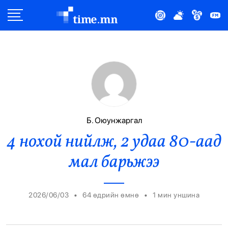
Улс Төр
Нийгэм
Эдийн Засаг
Дэлхий
Б. Оюунжаргал
4 нохой нийлж, 2 удаа 80-аад
Нийтлэлчийн Булан
мал барьжээ
Эрүүл Мэнд
Орон Нутаг
•
•
2026/06/03
64 өдрийн өмнө
1
мин уншина
Спорт