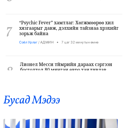
“Psychic Fever” хамтлаг: Хөгжмөөрөө хил
7
хязгаарыг давж, дэлхийн тайзнаа хүрэхийг
зорьж байна
•
Соёл Урлаг
/
АДМИН
7 цаг 32 минутын өмнө
Лионел Месси түймрийн дараах сэргээн
8
босголтод 80 мянган евро хандивлав
•
Дэлхий
/
Х. Болормаа
8 цаг 9 минутын өмнө
Хирошимагийн эмгэнэлт өдрийг дэлхий
9
дахин дурсан санаж, Япон цөмийн зэвсгээс
Бусад Mэдээ
ангид бодлогоо дахин нотлов
•
Дэлхий
/
АДМИН
8 цаг 13 минутын өмнө