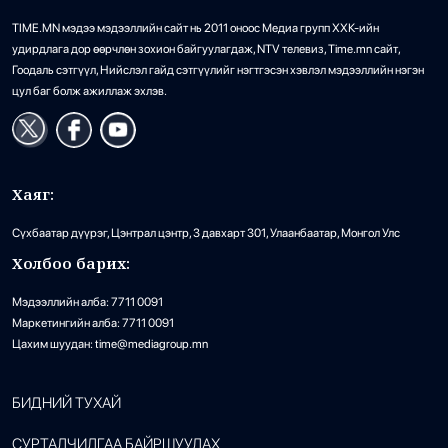
TIME.MN мэдээ мэдээллийн сайт нь 2011 оноос Медиа групп ХХК-ийн
удирдлага дор өөрчлөн зохион байгуулагдаж, NTV телевиз, Time.mn сайт,
Гоодаль сэтгүүл, Нийслэл гайд сэтгүүлийг нэгтгэсэн хэвлэл мэдээллийн нэгэн
цул баг болж ажиллаж эхлэв.
Хаяг:
Сүхбаатар дүүрэг, Цэнтрал цэнтр, 3 давхарт 301, Улаанбаатар, Монгол Улс
Холбоо барих:
Мэдээллийн алба: 7711 0091
Маркетингийн алба: 7711 0091
Цахим шуудан: time@mediagroup.mn
БИДНИЙ ТУХАЙ
СУРТАЛЧИЛГАА БАЙРШУУЛАХ