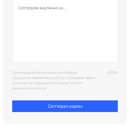
Та сэтгэгдэл бичихдээ хууль зүйн болон ёс
0/1000
суртахууныг баримтална уу. Ёс бус сэтгэгдлийг админ
устгах эрхтэй. Мэдээний сэтгэгдэлд Time.mn
хариуцлага хүлээхгүй.
Сэтгэгдэл үлдээх