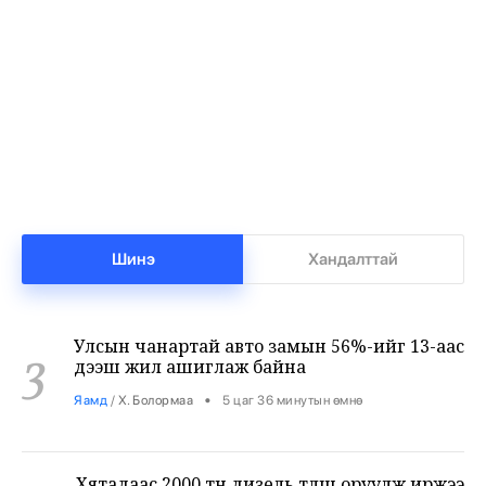
Т.Ням-Очир: 971 бүлгийг 40-өөс доош
1
хүүхэдтэй болгоно
•
Боловсрол
/
Х. Болормаа
4 цаг 36 минутын өмнө
Манай улс 3.10 тонн алт гадаадад гаргаад
2
байна
•
Бизнес
/
Х. Болормаа
5 цаг 7 минутын өмнө
Шинэ
Хандалттай
Улсын чанартай авто замын 56%-ийг 13-аас
3
дээш жил ашиглаж байна
•
Яамд
/
Х. Болормаа
5 цаг 36 минутын өмнө
Хятадаас 2000 тн дизель түлш оруулж иржээ
4
•
Уул уурхай
/
Х. Болормаа
6 цаг 5 минутын өмнө