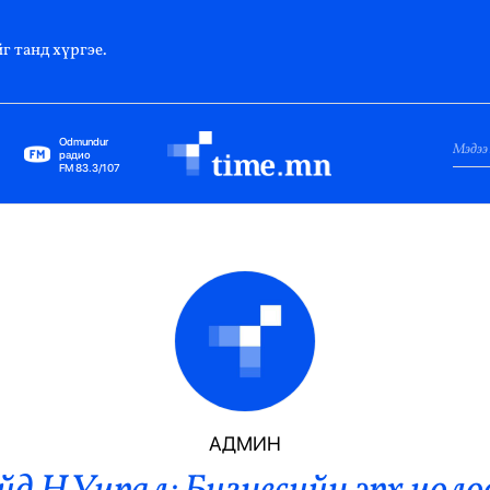
г танд хүргэе.
Odmundur
радио
FM 83.3/107
Нийслэл
Гадаад Харилцаа
Яамд
Элчин Сайд
Парламент
АДМИН
Засгийн Газар