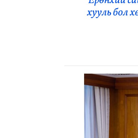
Ерөнхий са
Эрүүл Мэнд
хууль бол х
Орон Нутаг
Спорт
Энтертайнмент
Эрэн Сурвалжилга