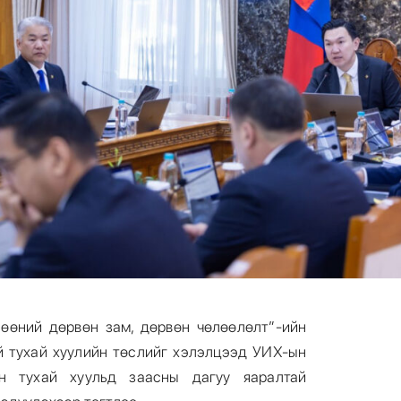
лөөний дөрвөн зам, дөрвөн чөлөөлөлт”-ийн
й тухай хуулийн төслийг хэлэлцээд УИХ-ын
н тухай хуульд заасны дагуу яаралтай