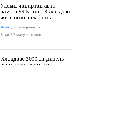
Улсын чанартай авто
замын 56%-ийг 13-аас дээш
жил ашиглаж байна
•
Яамд
/
Х. Болормаа
5 цаг 37 минутын өмнө
Хятадаас 2000 тн дизель
түлш оруулж иржээ
•
Уул уурхай
/
Х. Болормаа
6 цаг 6 минутын өмнө
НИТХ-ын ээлжит VIII
хуралдаанаар иргэдээс
ирүүлсэн өргөдөл, гомдлын
шийдвэрлэлтийн тайланг
•
Нийслэл
/
АДМИН
хэлэлцэж байна
6 цаг 47 минутын өмнө