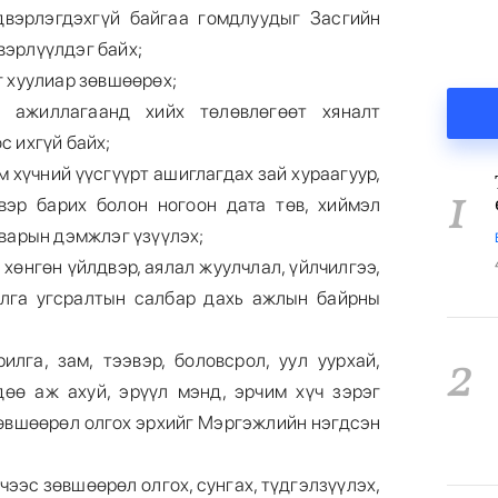
двэрлэгдэхгүй байгаа гомдлуудыг Засгийн
эрлүүлдэг байх;
г хуулиар зөвшөөрөх;
л ажиллагаанд хийх төлөвлөгөөт хяналт
с ихгүй байх;
м хүчний үүсгүүрт ашиглагдах зай хураагуур,
1
вэр барих болон ногоон дата төв, хиймэл
тварын дэмжлэг үзүүлэх;
 хөнгөн үйлдвэр, аялал жуулчлал, үйлчилгээ,
илга угсралтын салбар дахь ажлын байрны
2
рилга, зам, тээвэр, боловсрол, уул уурхай,
дөө аж ахуй, эрүүл мэнд, эрчим хүч зэрэг
зөвшөөрөл олгох эрхийг Мэргэжлийн нэгдсэн
ээс зөвшөөрөл олгох, сунгах, түдгэлзүүлэх,