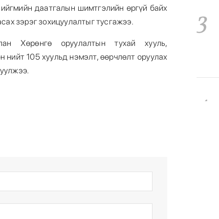
 нийгмийн даатгалын шимтгэлийн өргүй байх
3
сах зэрэг зохицуулалтыг тусгажээ.
лан Хөрөнгө оруулалтын тухай хууль,
н нийт 105 хуульд нэмэлт, өөрчлөлт оруулах
руулжээ.
4
5