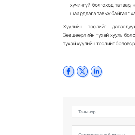
хүчингүй болгоход татвар,
шаардлага тавьж байгааг ха
Хуулийн төслийг дагалдуу
Зөвшөөрлийн тухай хууль боло
тухай хуулийн төслийг боловс