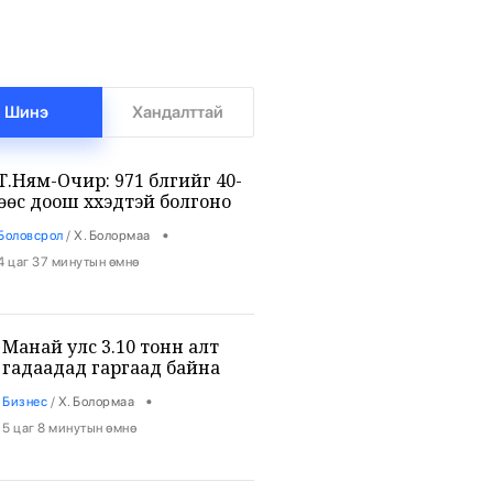
Шинэ
Хандалттай
Т.Ням-Очир: 971 бүлгийг 40-
өөс доош хүүхэдтэй болгоно
•
Боловсрол
/
Х. Болормаа
4 цаг 37 минутын өмнө
Манай улс 3.10 тонн алт
гадаадад гаргаад байна
•
Бизнес
/
Х. Болормаа
5 цаг 8 минутын өмнө