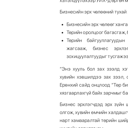
хэлэлцүүлэхээр УИХ-д өргөн м
Бизнесийн эрх чөлөөний тухай 
Бизнесийн эрх чөлөөг ханг
Төрийн оролцоог багасгаж,
Төрийн байгууллагуудын
жагсааж, бизнес эрхлэ
зохицуулалтуудыг тусгажээ
“Энэ хууль бол зах зээлд хэ
хувийн хэвшилдээ зах зээл, 
Ерөнхий сайд онцлоод “Төр б
хязгаарлахгүй байх зарчмыг б
Бизнес эрхлэгчдэд эрх зүйн 
олгож, хувийн өмчийн халдашгү
нарт хамааралтай төрийн шийд