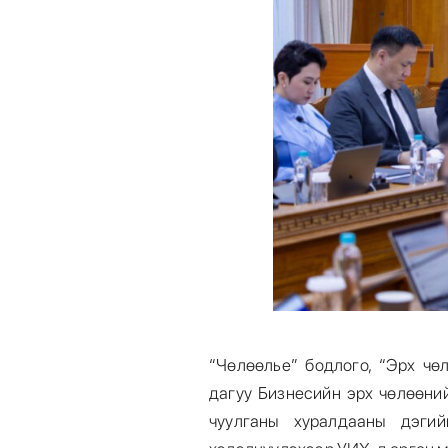
“Чөлөөлье” бодлого, “Эрх чө
дагуу Бизнесийн эрх чөлөөни
чуулганы хуралдааны дэгий