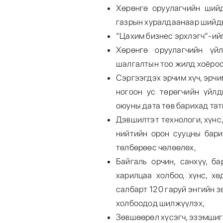
Хөрөнгө оруулагчийн ший
газрын хуралдаанаар шийдв
“Цахим бизнес эрхлэгч”-ий
Хөрөнгө оруулагчийн үй
шалгалтын тоо жилд хоёроо
Сэргээгдэх эрчим хүч, эрчи
ногоон ус төрөгчийн үйлд
оюуны дата төв барихад та
Дэвшилтэт технологи, хүнс,
нийтийн орон сууцны бар
төлбөрөөс чөлөөлөх,
Байгаль орчин, санхүү, ба
харилцаа холбоо, хүнс, хө
салбарт 120 гаруй энгийн 
холбоодод шилжүүлэх,
Зөвшөөрөл хүсэгч, эзэмшигч