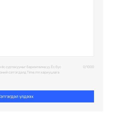
6
 ёс суртахууныг баримтална уу. Ёс бус
0/1000
ээний сэтгэгдэлд Time.mn хариуцлага
этгэгдэл үлдээх
7