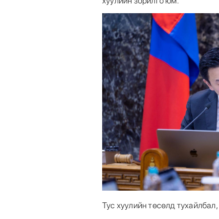
хуулийн зорилго юм.
Тус хуулийн төсөлд тухайлбал,