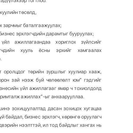
эдүүлэхээр тогтлоо.
хуулийн төсөлд,
ах зарчмыг баталгаажуулах;
 бизнес эрхлэгчдийн дарамтыг бууруулах;
 үйл ажиллагаандаа хориглох зүйлсийг
гчдийн хууль ёсны эрхийг хамгаалах
.
т оролцдог төрийн зуршлыг хуулиар хааж,
орон зай нээж буй чөлөөлөлт юм” гэдгийг
изнесийн үйл ажиллагааг ямар ч тохиолдолд
аримталж ажиллах”-ыг анхаарууллаа.
шинэ зохицуулалтад дасан зохицох хугацаа
й байдал, бизнес эрхлэгч, хөрөнгө оруулагч
вэрийн нээлттэй, ил тод байдлыг хангах нь