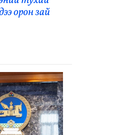
өөний тухай
дээ орон зай