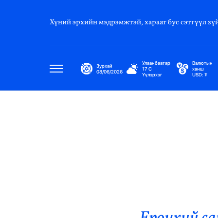
Хүний эрхийн мэдрэмжтэй, хараат бус сэтгүүл зүй
Улаанбаатар
Валютын
Зурхай
17
C
ханш
08/06/2026
Үүлэрхэг
USD:
₮
Улс Төр
Нийгэм
Эдийн Засаг
Дэлхий
Нийтлэлчийн Булан