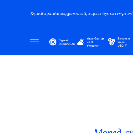
Хүний эрхийн мэдрэмжтэй, хараат бус сэтгүүл зүй
Улаанбаатар
Валютын
Зурхай
24
C
ханш
08/06/2026
Үүлэрхэг
USD:
₮
Улс Төр
Нийгэм
Эдийн Засаг
Дэлхий
Нийтлэлчийн Булан