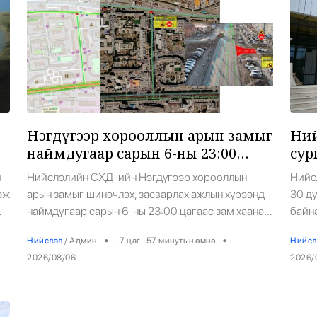
6
Нэгдүгээр хорооллын арын замыг
Ний
наймдугаар сарын 6-ны 23:00
сур
цагаас түр хааж, борооны ус
аши
н
Нийслэлийн СХД-ийн Нэгдүгээр хорооллын
Нийс
зайлуулах шугамын хөндлөн
эж
арын замыг шинэчлэх, засварлах ажлын хүрээнд
30 д
сэтэлгээ хийнэ
наймдугаар сарын 6-ны 23:00 цагаас зам хаана.
байн
йг
Тодруулбал, СХД-ийн 14 дүгээр хороо
ашиг
•
•
Нийслэл
/
Админ
-7 цаг -57 минутын өмнө
Нийсл
7
Цамбагаравын уулзвар, 11 дүгээр байрнаас 12
дүгнэ
2026/08/06
2026/
гд
дугаар байрны чиглэл дагуу борооны ус
нура
ts
зайлуулах шугамын хөндлөн сэтэлгээ хийх юм.
хоёр
барил
“Виш