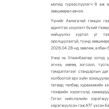
мопед түрээслүүлэгч 6 аж а
зөвшөөрөл авчээ.
Үүнийг Авлигатай тэмцэх газ
адилтгах үзүүлэлт бүхий тээв
нийцүүлэх хүртэл уг тээ
оролцуулахгүй, түүнд зөвшөөр
2026.04.28-нд зөвлөж, албан б
Учир нь Улаанбаатар хотод у
эгнээ, хөвөө, зогсоол, тус
тэмдэглэгээг стандартын даг
холбоотой эрх зүйн зохицуула
татвар, төлбөр, хураамжийн х
тээврийн хэрэгсэлд хамааруу
Гэтэл нийслэлийн хэрэгжүү
хэрэгжүүлсэн гэж АТГ үзсэн б