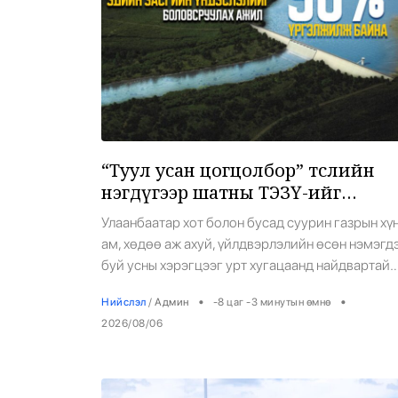
“Туул усан цогцолбор” төслийн
нэгдүгээр шатны ТЭЗҮ-ийг
боловсруулах ажил 90 хувийн
Улаанбаатар хот болон бусад суурин газрын хү
гүйцэтгэлтэй байна
ам, хөдөө аж ахуй, үйлдвэрлэлийн өсөн нэмэгд
буй усны хэрэгцээг урт хугацаанд найдвартай
хангах зорилгоор “Туул усан цогцолбор” төсли
•
•
Нийслэл
/
Админ
-8 цаг -3 минутын өмнө
2025-2032 онд хэрэгжүүлэхээр төлөвлөсөн.
2026/08/06
Төслийн техник, эдийн засгийн үндэслэлийг Бү
Найрамдах Энэтхэг Улсын KPIL (Kalpataru Projec
International Limited) компани боловсруулж буй.
Төслийн нэгдүгээр шатны ТЭЗҮ