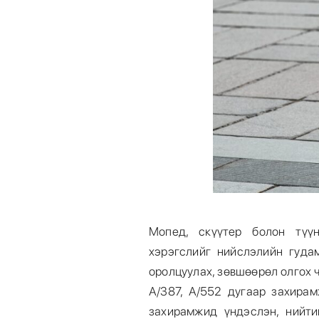
Мопед, скүүтер болон түүн
хэрэгслийг нийслэлийн гуда
оролцуулах, зөвшөөрөл олгох 
А/387, А/552 дугаар захира
захирамжид үндэслэн, нийт