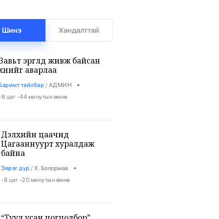
Шинэ
Хандалттай
Завьт эргүүлүүд живж байсан
хүнийг аварлаа
•
Баримт тайлбар
/
АДМИН
-8 цаг -44 минутын өмнө
Дэлхийн цаачид
Цагааннуурт хуралдаж
байна
•
Эерэг дүр
/
Х. Болормаа
-8 цаг -20 минутын өмнө
“Туул усан цогцолбор”