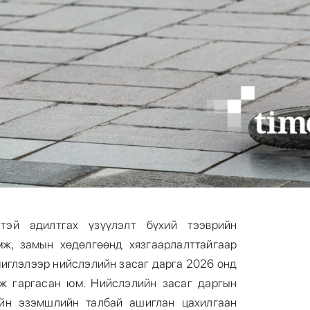
тэй адилтгах үзүүлэлт бүхий тээврийн
мж, замын хөдөлгөөнд хязгаарлалттайгаар
чиглэлээр нийслэлийн засаг дарга 2026 онд
мж гаргасан юм. Нийслэлийн засаг даргын
ийн эзэмшлийн талбай ашиглан цахилгаан