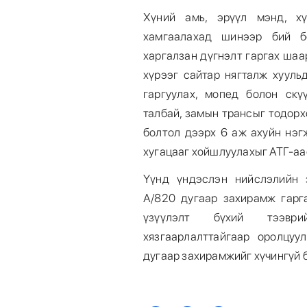
Хүний амь, эрүүл мэнд, х
хамгаалахад шинээр бий б
харгалзан дүгнэлт гаргах ша
хүрээг сайтар нягталж хууль
гаргуулах, мопед болон скү
талбай, замын трансыг тодорх
болтол дээрх 6 аж ахуйн нэг
хугацааг хойшлуулахыг АТГ-аа
Үүнд үндэслэн нийслэлийн 
А/820 дугаар захирамж гарга
үзүүлэлт бүхий тээвр
хязгаарлалттайгаар оролцуу
дугаар захирамжийг хүчингүй 