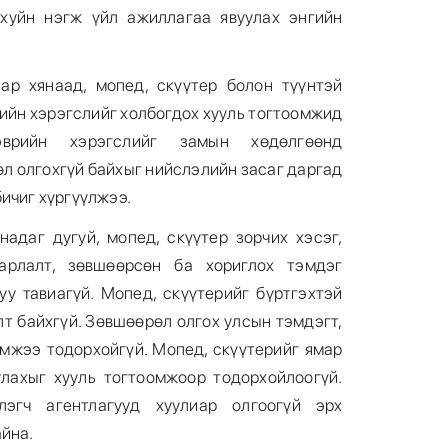
хуйн нэгж үйл ажиллагаа явуулах энгийн
ар хянаад, мопед, скүүтер болон түүнтэй
рийн хэрэгслийг холбогдох хууль тогтоомжид
врийн хэрэгслийг замын хөдөлгөөнд
өл олгохгүй байхыг нийслэлийн засаг даргад
ичиг хүргүүлжээ.
надаг дугуй, мопед, скүүтер зорчих хэсэг,
гаарлалт, зөвшөөрсөн ба хориглох тэмдэг
уу тавиагүй. Мопед, скүүтерийг бүртгэхтэй
лт байхгүй. Зөвшөөрөл олгох улсын тэмдэгт,
эмжээ тодорхойгүй. Мопед, скүүтерийг ямар
лахыг хууль тогтоомжоор тодорхойлоогүй.
лэгч агентлагууд хуулиар олгоогүй эрх
айна.