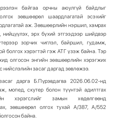
үрээлэн байгаа орчны аюулгүй байдлыг
олгох зөвшөөрөл шаардлагатай эсэхийг
ардлагатай аж. Зөвшөөрлийн нэршил, хамрах
д нийцүүлэх, эрх бүхий этгээдээр шийдвэр
үтерээр зорчих чиглэл, байршил, гудамж,
ой болгох хэрэгтэй гэж АТГ үзэж байна. Тэр
жид олгосон энгийн зөвшөөрлийн хэрэгжих
с нийслэлийн засаг даргад зөвлөжээ.
засаг дарга Б.Пүрэвдагва 2026.06.02-нд
ж, мопед, скутер болон түүнтэй адилтгах
ийн хэрэгслийг замын хөдөлгөөнд
лах, зөвшөөрөл олгох тухай А/387, А/552
болгосон байна.