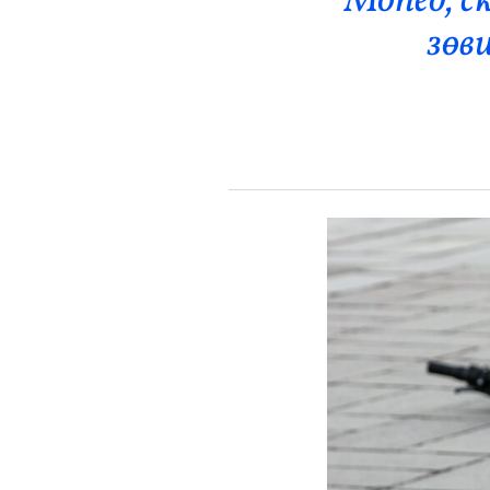
Мопед, с
Эрүүл Мэнд
зөв
Орон Нутаг
Спорт
Энтертайнмент
Эрэн Сурвалжилга