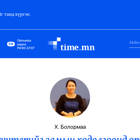
г танд хүргэе.
Odmundur
радио
FM 83.3/107
Нийслэл
Гадаад Харилцаа
Яамд
Элчин Сайд
Парламент
Х. Болормаа
Засгийн Газар