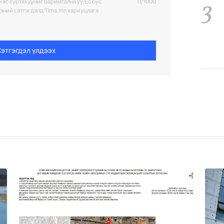
3
 ёс суртахууныг баримтална уу. Ёс бус
0/1000
ээний сэтгэгдэлд Time.mn хариуцлага
этгэгдэл үлдээх
4
5