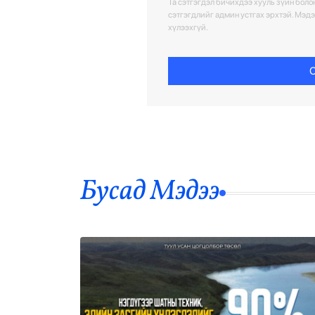
Та сэтгэгдэл бичихдээ хууль зүйн болон
сэтгэгдлийг админ устгах эрхтэй. Мэд
хүлээхгүй.
С
Бусад Mэдээ