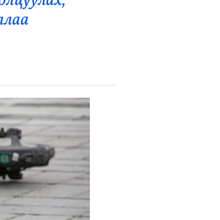
олцуулах,
ллаа