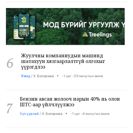
Жуулчны компаниудын машинд
6
шатахуун хязгаарлалтгүй олгохыг
үүрэгдлээ
•
Яамд
/
Х. Болормаа
-1 цаг -29 минутын өмнө
Бензин авсан жолооч нарын 40% нь олон
7
ШТС-аар үйлчлүүлжээ
•
Уул уурхай
/
Х. Болормаа
-1 цаг -4 минутын өмнө
АНУ, Ираны хурцадмал байдал газрын
8
тосны зах зээлийг дахин савлууллаа