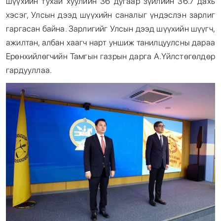
шүүхийн тухай хуулийн 36 дугаар зүйлийн 36.7 дахь
хэсэг, Улсын дээд шүүхийн саналыг үндэслэн зарлиг
гаргасан байна. Зарлигийг Улсын дээд шүүхийн шүүгч,
ажилтан, албан хаагч нарт уншиж танилцуулсны дараа
Ерөнхийлөгчийн Тамгын газрын дарга А.Үйлстөгөлдөр
гардууллаа.