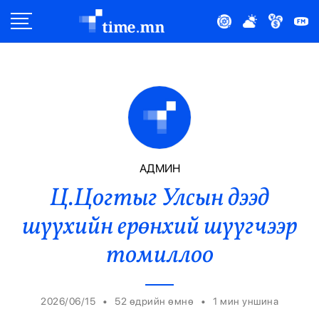
Улс Төр
Нийгэм
Эдийн Засаг
Дэлхий
АДМИН
Ц.Цогтыг Улсын дээд
Нийтлэлчийн Булан
шүүхийн ерөнхий шүүгчээр
Эрүүл Мэнд
томиллоо
Орон Нутаг
•
•
2026/06/15
52 өдрийн өмнө
1
мин уншина
Спорт