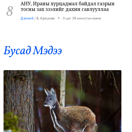
•
Дэлхий
/
Б. Ариунаа
0 цаг 38 минутын өмнө
Б.Пүрэвдагва: 8 салбарын 103
9
үйлчилгээний бүртгэлийг цуцалснаар
бизнес эрхлэхэд таатай нөхцөл бүрдэнэ
Бусад Mэдээ
•
Нийслэл
/
Б. Ариунаа
0 цаг 47 минутын өмнө
Оросоос 301 вагон шатахуун оруулж
10
иржээ
•
Бодлого шийдвэр
/
Х. Болормаа
1 цаг 34 минутын өмнө
“Долфин” хар салхи Хятадыг чиглэн
11
ойртож байна
•
Дэлхий
/
АДМИН
2 цаг 15 минутын өмнө