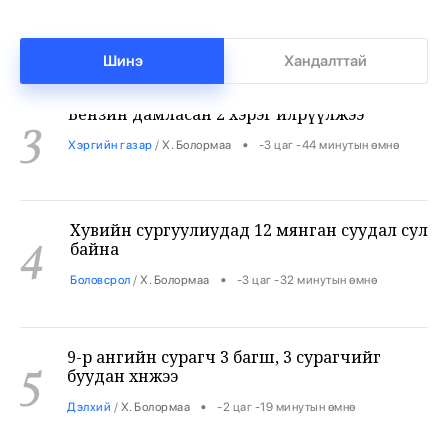
Шинэ
Хандалттай
Бензин дамласан 2 хэрэг илрүүлжээ
3
•
Хэргийн газар
/
Х. Болормаа
-3 цаг -44 минутын өмнө
Хувийн сургуулиудад 12 мянган суудал сул
4
байна
•
Боловсрол
/
Х. Болормаа
-3 цаг -32 минутын өмнө
9-р ангийн сурагч 3 багш, 3 сурагчийг
5
буудан хөнөөжээ
•
Дэлхий
/
Х. Болормаа
-2 цаг -19 минутын өмнө