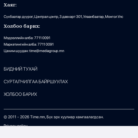
Хаяг:
Сүхбаатар дүүрэг, Цэнтрал цэнтр, 3 давхарт 301, Улаанбаатар, Монгол Улс
Холбоо барих:
Мэдээллийн алба: 7711 0091
Маркетингийн алба: 7711 0091
Цахим шуудан: time@mediagroup.mn
БИДНИЙ ТУХАЙ
СУРТАЛЧИЛГАА БАЙРШУУЛАХ
ХОЛБОО БАРИХ
© 2011 -
2026
Time.mn, Бүх эрх хуулиар хамгаалагдсан.
Privacy policy