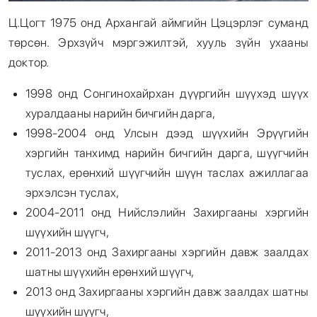
Ц.Цогт 1975 онд Архангай аймгийн Цэцэрлэг суманд
төрсөн. Эрхзүйч мэргэжилтэй, хууль зүйн ухааны
доктор.
1998 онд Сонгинохайрхан дүүргийн шүүхэд шүүх
хуралдааны нарийн бичгийн дарга,
1998-2004 онд Улсын дээд шүүхийн Эрүүгийн
хэргийн танхимд нарийн бичгийн дарга, шүүгчийн
туслах, ерөнхий шүүгчийн шүүн таслах ажиллагаа
эрхэлсэн туслах,
2004-2011 онд Нийслэлийн Захиргааны хэргийн
шүүхийн шүүгч,
2011-2013 онд Захиргааны хэргийн давж заалдах
шатны шүүхийн ерөнхий шүүгч,
2013 онд Захиргааны хэргийн давж заалдах шатны
шүүхийн шүүгч,