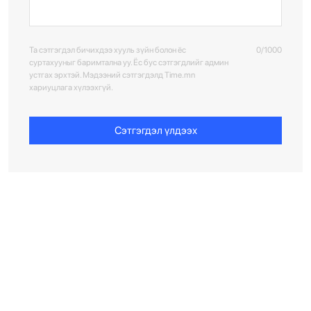
Та сэтгэгдэл бичихдээ хууль зүйн болон ёс
0/1000
суртахууныг баримтална уу. Ёс бус сэтгэгдлийг админ
устгах эрхтэй. Мэдээний сэтгэгдэлд Time.mn
хариуцлага хүлээхгүй.
Сэтгэгдэл үлдээх