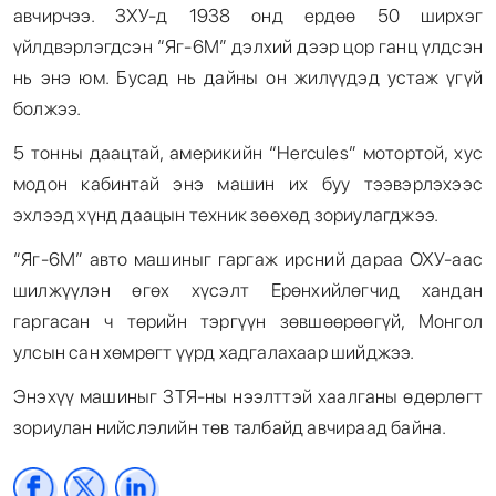
авчирчээ. ЗХУ-д 1938 онд ердөө 50 ширхэг
үйлдвэрлэгдсэн “Яг-6М” дэлхий дээр цор ганц үлдсэн
нь энэ юм. Бусад нь дайны он жилүүдэд устаж үгүй
болжээ.
5 тонны даацтай, америкийн “Hercules” мотортой, хус
модон кабинтай энэ машин их буу тээвэрлэхээс
эхлээд хүнд даацын техник зөөхөд зориулагджээ.
“Яг-6М” авто машиныг гаргаж ирсний дараа ОХУ-аас
шилжүүлэн өгөх хүсэлт Ерөнхийлөгчид хандан
гаргасан ч төрийн тэргүүн зөвшөөрөөгүй, Монгол
улсын сан хөмрөгт үүрд хадгалахаар шийджээ.
Энэхүү машиныг ЗТЯ-ны нээлттэй хаалганы өдөрлөгт
зориулан нийслэлийн төв талбайд авчираад байна.