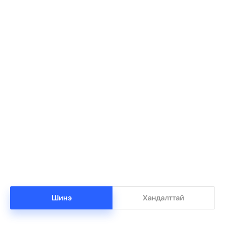
Баянхонгорт тахлын голомт идэвхижжээ
1
•
Халуун цэг
/
Х. Болормаа
-7 цаг -5 минутын өмнө
Нийгмийн даатгалын сангийн мөнгө 7.6
2
тэрбумаар арвижлаа
•
Бизнес
/
Х. Болормаа
-6 цаг -31 минутын өмнө
Шинэ
Хандалттай
Бензин дамласан 2 хэрэг илрүүлжээ
3
•