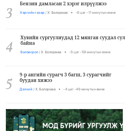
Хэргийн газар
/
Х. Болормаа
-6 цаг -11 минутын өмнө
Хувийн сургуулиудад 12 мянган суудал сул
4
байна
•
Боловсрол
/
Х. Болормаа
-5 цаг -59 минутын өмнө
9-р ангийн сурагч 3 багш, 3 сурагчийг
5
буудан хөнөөжээ
•
Дэлхий
/
Х. Болормаа
-4 цаг -46 минутын өмнө