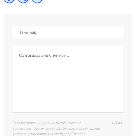
Та сэтгэгдэл бичихдээ хууль зүйн болон ёс
0/1000
суртахууныг баримтална уу. Ёс бус сэтгэгдлийг админ
устгах эрхтэй. Мэдээний сэтгэгдэлд Time.mn