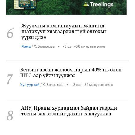
Жуулчны компаниудын машинд
6
шатахуун хязгаарлалтгүй олгохыг
үүрэгдлээ
•
Яамд
/
Х. Болормаа
-3 цаг -56 минутын өмнө
Бензин авсан жолооч нарын 40% нь олон
7
ШТС-аар үйлчлүүлжээ
•
Уул уурхай
/
Х. Болормаа
-3 цаг -31 минутын өмнө
АНУ, Ираны хурцадмал байдал газрын
8
тосны зах зээлийг дахин савлууллаа
•
Дэлхий
/
Б. Ариунаа
-2 цаг -48 минутын өмнө
Б.Пүрэвдагва: 8 салбарын 103