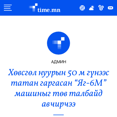
Улс Төр
Нийгэм
Эдийн Засаг
Дэлхий
АДМИН
Хөвсгөл нуурын 50 м гүнээс
Нийтлэлчийн Булан
татан гаргасан “Яг-6М”
Эрүүл Мэнд
машиныг төв талбайд
Орон Нутаг
авчирчээ
Спорт