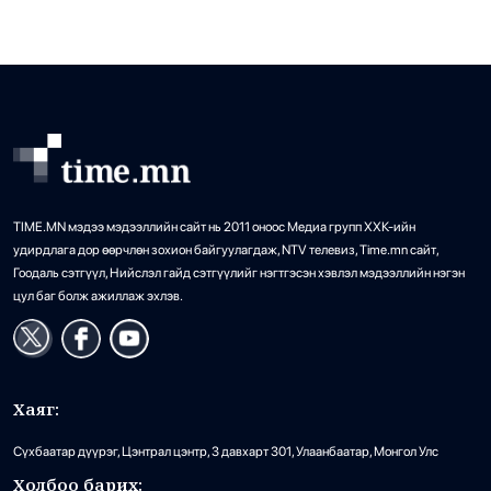
байгаад осолдох тохиолдол […]
TIME.MN мэдээ мэдээллийн сайт нь 2011 оноос Медиа групп ХХК-ийн
удирдлага дор өөрчлөн зохион байгуулагдаж, NTV телевиз, Time.mn сайт,
Гоодаль сэтгүүл, Нийслэл гайд сэтгүүлийг нэгтгэсэн хэвлэл мэдээллийн нэгэн
цул баг болж ажиллаж эхлэв.
Хаяг:
Сүхбаатар дүүрэг, Цэнтрал цэнтр, 3 давхарт 301, Улаанбаатар, Монгол Улс
Холбоо барих: