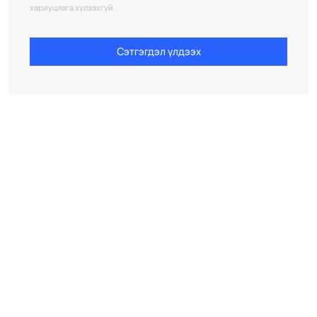
хариуцлага хүлээхгүй.
Сэтгэгдэл үлдээх