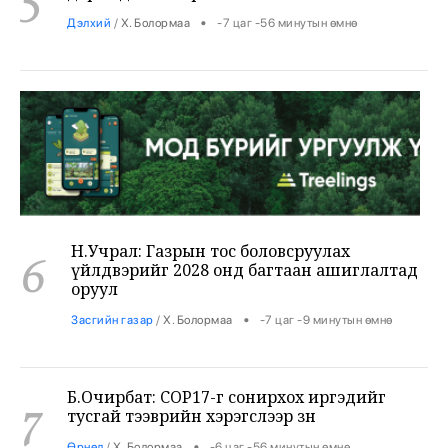
Н.Учрал: Газрын тос боловсруулах
6
үйлдвэрийг 2028 онд багтаан ашиглалтад
оруул
•
Засгийн газар
/
Х. Болормаа
-7 цаг -9 минутын өмнө
Б.Очирбат: COP17-г сонирхох иргэдийг
7
тусгай тээврийн хэрэгслээр зөөнө
•
Өрнөл
/
Х. Болормаа
-6 цаг -56 минутын өмнө