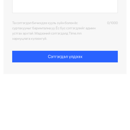
Та сэтгэгдэл бичихдээ хууль зүйн болон ёс
0/1000
суртахууныг баримтална уу. Ёс бус сэтгэгдлийг админ
устгах эрхтэй. Мэдээний сэтгэгдэлд Time.mn
хариуцлага хүлээхгүй.
Сэтгэгдэл үлдээх