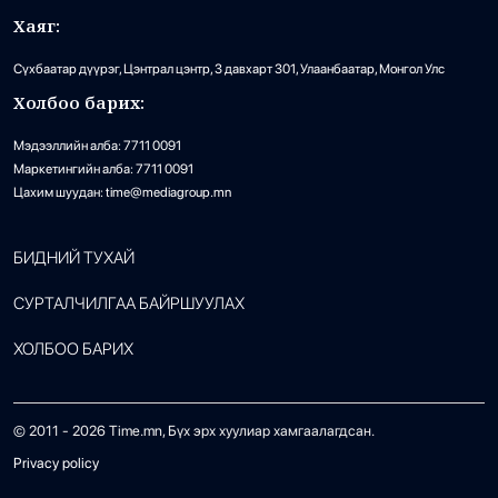
Хаяг:
Сүхбаатар дүүрэг, Цэнтрал цэнтр, 3 давхарт 301, Улаанбаатар, Монгол Улс
Холбоо барих:
Мэдээллийн алба: 7711 0091
Маркетингийн алба: 7711 0091
Цахим шуудан: time@mediagroup.mn
БИДНИЙ ТУХАЙ
СУРТАЛЧИЛГАА БАЙРШУУЛАХ
ХОЛБОО БАРИХ
© 2011 -
2026
Time.mn, Бүх эрх хуулиар хамгаалагдсан.
Privacy policy