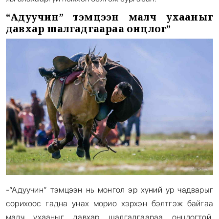
“Адуучин” тэмцээн малч ухааныг
давхар шалгадгаараа онцлог”
-“Адуучин” тэмцээн нь монгол эр хүний ур чадварыг
сорихоос гадна унах морио хэрхэн бэлтгэж байгаа
малч ухааныг давхар шалгадгаараа онцлогтой.