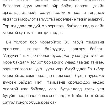
Багаасаа адуу малтай ойр байж, дөрвөн цагийн
эргэлтэд хээрийн сэлүүн салхинд дээлээ гандааж
явдаг хийморьлог залуустай өрсөлдөнө гэдэг амаргүй.
Тэр дундаас эв дүй, эр зоригтой, байхаас гадна сайн
морьтой хүн нь л шалгарч гардаг.
Би толбот бор морьтойгоо 30 гаруй тэмцээнд
оролцож, шагналт байруудад шалгарч байсан.
“Адуучин” тэмцээн болон бусад үед унах дуртай олон
морь байдаг ч Толбот бор морио унаад явахад тайван,
зоригтойгоор ташуур шүүрч, морь бугуйлддаг. Ер нь бор
морьтойгоо хамт оролцсон тэмцээн бүхэн дурсамж
дүүрэн байдаг. Нэг тэмцээнд оролцохдоо өндөр
оноотой явж байгаад морь бугуйлдаад татах үед
бугуйл тасарснаас болж оноо алдаж Толбот бортойгоо
сэтгэл гонсгор буцаж байсан.