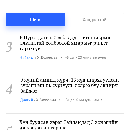
Шинэ
Хандалттай
Б.Пүрэвдагва: Сэлбэ дэд төвийн газрын
3
төлөвлөлттэй холбоотой ямар нэг өөрчлөлт
гарахгүй
•
Нийслэл
/
Х. Болормаа
-8 цаг -20 минутын өмнө
9 хүний аминд хүрч, 13 хүн шархдуулсан
4
сурагч өмнө нь сургууль дээрээ буу авчирч
байжээ
•
Дэлхий
/
Х. Болормаа
-8 цаг -9 минутын өмнө
Хүн буудсан хэрэг Тайландад 3 хоногийн
5
дараа дахин гарлаа
•
Дэлхий
/
Х. Болормаа
-7 цаг -56 минутын өмнө