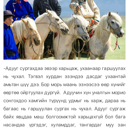
-Адууг сургахдаа эвээр харьцаж, ухаанаар гаршуулах
нь чухал. Тэгвэл хурдан эзэндээ дасдаг ухаантай
амьтан шүү дээ. Бор морь маань эзнээсээ өөр хүнийг
өөртөө ойртуулах дургүй. Адуучин хүн уналгын морио
сонгохдоо хамгийн түрүүнд удмыг нь харж, дараа нь
багаас нь гаршуулан сургах нь чухал. Адууг сургаж
байх явцдаа маш болгоомжтой харьцахгүй бол бага
насандаа үргэдэг, хуламддаг, тангардаг муу зан