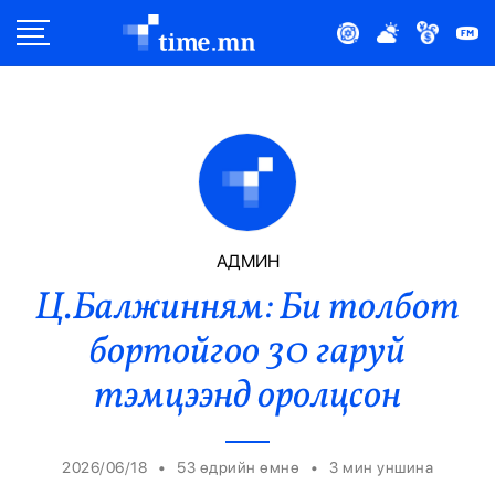
Улс Төр
Нийгэм
Эдийн Засаг
Дэлхий
АДМИН
Ц.Балжинням: Би толбот
Нийтлэлчийн Булан
бортойгоо 30 гаруй
Эрүүл Мэнд
тэмцээнд оролцсон
Орон Нутаг
•
•
2026/06/18
53 өдрийн өмнө
3
мин уншина
Спорт