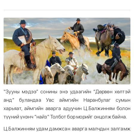
Энтертайнмент
Эрэн Сурвалжилга
“Зууны мэдээ” сонины энэ удаагийн “Дөрвөн хөлтэй
анд” буландаа Увс аймгийн Наранбулаг сумын
харьяат, аймгийн аварга адуучин Ц.Балжинням болон
түүний үнэнч “найз” Толбот бор морийг онцолж байна.
Ц.Балжинням удам дамжсан аварга малчдын залгамж