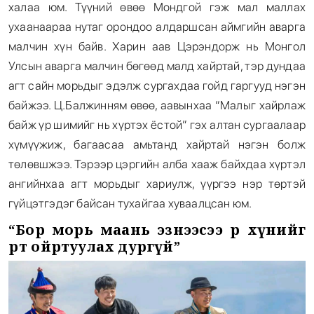
халаа юм. Түүний өвөө Мондгой гэж мал маллах
ухаанаараа нутаг орондоо алдаршсан аймгийн аварга
малчин хүн байв. Харин аав Цэрэндорж нь Монгол
Улсын аварга малчин бөгөөд малд хайртай, тэр дундаа
агт сайн морьдыг эдэлж сургахдаа гойд гаргууд нэгэн
байжээ. Ц.Балжинням өвөө, аавынхаа “Малыг хайрлаж
байж үр шимийг нь хүртэх ёстой” гэх алтан сургаалаар
хүмүүжиж, багаасаа амьтанд хайртай нэгэн болж
төлөвшжээ. Тэрээр цэргийн алба хааж байхдаа хүртэл
ангийнхаа агт морьдыг хариулж, үүргээ нэр төртэй
гүйцэтгэдэг байсан тухайгаа хуваалцсан юм.
“Бор морь маань эзнээсээ өөр хүнийг
өөртөө ойртуулах дургүй”