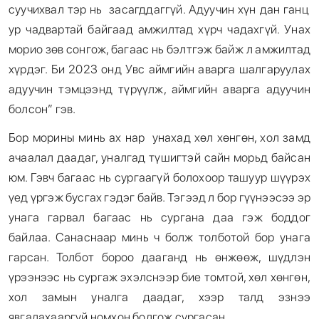
суучихвал тэр нь засагддаггүй. Адуучин хүн дан ганц
ур чадвартай байгаад амжилтад хүрч чадахгүй. Унах
морио зөв сонгож, багаас нь бэлтгэж байж л амжилтад
хүрдэг. Би 2023 онд Увс аймгийн аварга шалгаруулах
адуучин тэмцээнд түрүүлж, аймгийн аварга адуучин
болсон” гэв.
Бор морины минь ах нар унахад хөл хөнгөн, хол замд
ачаалал даадаг, уналгад түшигтэй сайн морьд байсан
юм. Гэвч багаас нь сургаагүй болохоор ташуур шүүрэх
үед үргэж бусгах гэдэг байв. Тэгээд л бор гүүнээсээ эр
унага гарвал багаас нь сургана даа гэж боддог
байлаа. Санаснаар минь ч болж толботой бор унага
гарсан. Толбот бороо дааганд нь өнжөөж, шүдлэн
үрээнээс нь сургаж эхэлснээр бие томтой, хөл хөнгөн,
хол замын уналга даадаг, хээр талд эзнээ
явгалахааргүй номхон болгож сургасан.