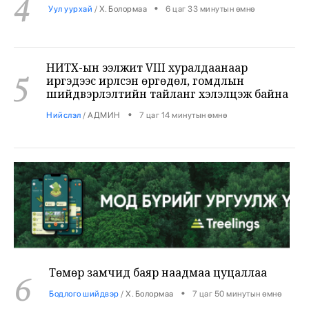
НИТХ-ын ээлжит VIII хуралдаанаар
5
иргэдээс ирүүлсэн өргөдөл, гомдлын
шийдвэрлэлтийн тайланг хэлэлцэж байна
•
Нийслэл
/
АДМИН
7 цаг 14 минутын өмнө
Төмөр замчид баяр наадмаа цуцаллаа
6
•
Бодлого шийдвэр
/
Х. Болормаа
7 цаг 50 минутын өмнө