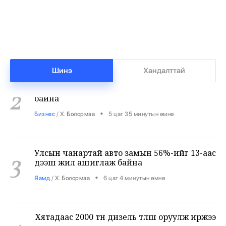
1
хүүхэдтэй болгоно
•
Боловсрол
/
Х. Болормаа
5 цаг 4 минутын өмнө
Манай улс 3.10 тонн алт гадаадад гаргаад
2
байна
Шинэ
Хандалттай
•
Бизнес
/
Х. Болормаа
5 цаг 35 минутын өмнө
Улсын чанартай авто замын 56%-ийг 13-аас
3
дээш жил ашиглаж байна
•
Яамд
/
Х. Болормаа
6 цаг 4 минутын өмнө
Хятадаас 2000 тн дизель түлш оруулж иржээ
4
•
Уул уурхай
/
Х. Болормаа
6 цаг 33 минутын өмнө