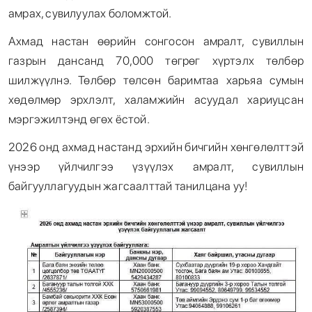
амрах, сувилуулах боломжтой.
Ахмад настан өөрийн сонгосон амралт, сувиллын
газрын дансанд 70,000 төгрөг хүртэлх төлбөр
шилжүүлнэ. Төлбөр төлсөн баримтаа харьяа сумын
хөдөлмөр эрхлэлт, халамжийн асуудал хариуцсан
мэргэжилтэнд өгөх ёстой.
2026 онд ахмад настанд эрхийн бичгийн хөнгөлөлттэй
үнээр үйлчилгээ үзүүлэх амралт, сувиллын
байгууллагуудын жагсаалттай танилцана уу!