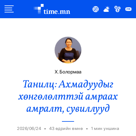
Улс Төр
Нийгэм
Эдийн Засаг
Дэлхий
Х. Болормаа
Танилц: Ахмадуудыг
Нийтлэлчийн Булан
хөнгөлөлттэй амраах
Эрүүл Мэнд
амралт, сувиллууд
Орон Нутаг
•
•
2026/06/24
43 өдрийн өмнө
1
мин уншина
Спорт