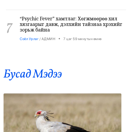
“Psychic Fever” хамтлаг: Хөгжмөөрөө хил
7
хязгаарыг давж, дэлхийн тайзнаа хүрэхийг
зорьж байна
•
Соёл Урлаг
/
АДМИН
7 цаг 59 минутын өмнө
Лионел Месси түймрийн дараах сэргээн
8
босголтод 80 мянган евро хандивлав
•
Дэлхий
/
Х. Болормаа
8 цаг 36 минутын өмнө
Бусад Mэдээ
Хирошимагийн эмгэнэлт өдрийг дэлхий
9
дахин дурсан санаж, Япон цөмийн зэвсгээс
ангид бодлогоо дахин нотлов
•
Дэлхий
/
АДМИН
8 цаг 40 минутын өмнө
Засгийн газар: Өчигдөр 43 вагон бензин
оруулж ирсэн