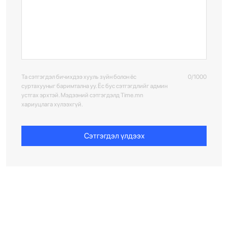
Та сэтгэгдэл бичихдээ хууль зүйн болон ёс
0/1000
суртахууныг баримтална уу. Ёс бус сэтгэгдлийг админ
устгах эрхтэй. Мэдээний сэтгэгдэлд Time.mn
хариуцлага хүлээхгүй.
Сэтгэгдэл үлдээх