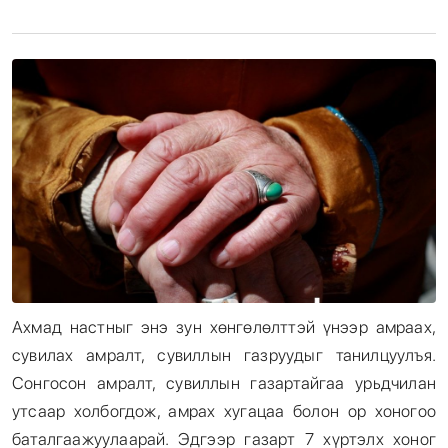
Энтертайнмент
Эрэн Сурвалжилга
Ахмад настныг энэ зун хөнгөлөлттэй үнээр амраах,
сувилах амралт, сувиллын газруудыг танилцуулъя.
Сонгосон амралт, сувиллын газартайгаа урьдчилан
утсаар холбогдож, амрах хугацаа болон ор хоногоо
баталгаажуулаарай. Эдгээр газарт 7 хүртэлх хоног