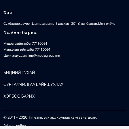
Хаяг:
Аянганаас үүссэн түймэр ихээхэн хохирол
24
учрууллаа
Сүхбаатар дүүрэг, Цэнтрал цэнтр, 3 давхарт 301, Улаанбаатар, Монгол Улс
Холбоо барих:
•
Халуун цэг
/
Х. Болормаа
13 цаг 37 минутын өмнө
Мэдээллийн алба: 7711 0091
Маркетингийн алба: 7711 0091
Испанийн Сеутад хүрсэн цагаачид
Цахим шуудан: time@mediagroup.mn
25
далайн эрэг дээр хоног төөрүүлж, 80 гаруй
хүн нас баржээ
БИДНИЙ ТУХАЙ
•
Дэлхий
/
АДМИН
31 цаг 28 минутын өмнө
СУРТАЛЧИЛГАА БАЙРШУУЛАХ
ХОЛБОО БАРИХ
© 2011 -
2026
Time.mn, Бүх эрх хуулиар хамгаалагдсан.
Privacy policy