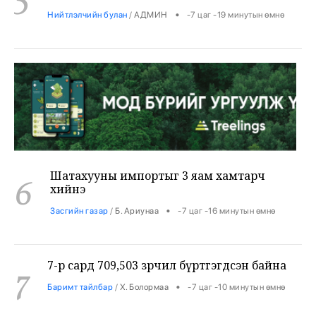
Шатахууны импортыг 3 яам хамтарч
6
хийнэ
•
Засгийн газар
/
Б. Ариунаа
-7 цаг -16 минутын өмнө
7-р сард 709,503 зөрчил бүртгэгдсэн байна
7
•
Баримт тайлбар
/
Х. Болормаа
-7 цаг -10 минутын өмнө
Европ хэт халж, Итали бүх томоохон хотдоо