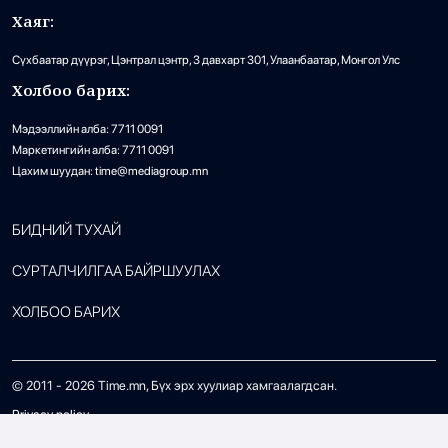
Хаяг:
Сүхбаатар дүүрэг, Цэнтрал цэнтр, 3 давхарт 301, Улаанбаатар, Монгол Улс
Холбоо барих:
Мэдээллийн алба: 7711 0091
Маркетингийн алба: 7711 0091
Цахим шуудан: time@mediagroup.mn
БИДНИЙ ТУХАЙ
СУРТАЛЧИЛГАА БАЙРШУУЛАХ
ХОЛБОО БАРИХ
© 2011 -
2026
Time.mn, Бүх эрх хуулиар хамгаалагдсан.
Privacy policy