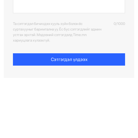
Та сэтгэгдэл бичихдээ хууль зүйн болон ёс
0/1000
суртахууныг баримтална уу. Ёс бус сэтгэгдлийг админ
устгах эрхтэй. Мэдээний сэтгэгдэлд Time.mn
хариуцлага хүлээхгүй.
Сэтгэгдэл үлдээх