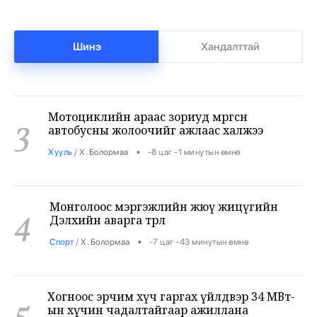
Суудлын 718.190 машин импортолжээ
2
•
Эдийн засаг
/
АДМИН
-8 цаг -21 минутын өмнө
Шинэ
Хандалттай
Мотоциклийн араас зориуд мөргөсөн
3
автобусны жолоочийг ажлаас халжээ
•
Хууль
/
Х. Болормаа
-8 цаг -1 минутын өмнө
Монголоос мэргэжлийн жюү жицүгийн
4
Дэлхийн аварга төрлөө
•
Спорт
/
Х. Болормаа
-7 цаг -43 минутын өмнө
Хогноос эрчим хүч гаргах үйлдвэр 34 МВт-
5
ын хүчин чадалтайгаар ажиллана
•
Нийтлэлчийн булан
/
АДМИН
-7 цаг -19 минутын өмнө