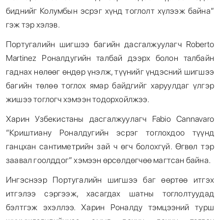
биднийг Колумбын эсрэг хүнд тоглолт хүлээж байна”
гэж тэр хэлэв.
Португалийн шигшээ багийн дасгалжуулагч Roberto
Martinez Роналдугийн талбай дээрх болон талбайн
гаднах нөлөөг өндөр үнэлж, түүнийг үндэсний шигшээ
багийн төлөө тоглох ямар байдгийг харуулдаг үлгэр
жишээ тоглогч хэмээн тодорхойлжээ.
Харин Узбекистаны дасгалжуулагч Fabio Cannavaro
“Криштиану Роналдугийн эсрэг тоглохдоо түүнд
ганцхан сантиметрийн зай ч өгч болохгүй. Өгвөл тэр
заавал гоолддог” хэмээн өрсөлдөгчөө магтсан байна.
Ингэснээр Португалийн шигшээ баг өөртөө итгэх
итгэлээ сэргээж, хасагдах шатны тоглолтуудад
бэлтгэж эхэллээ. Харин Роналду тэмцээний турш