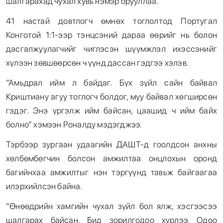
шалгарахад чухал хувь нэмэр орууллаа.
41 настай довтлогч өмнөх тоглолтод Португал
Конготой 1:1-ээр тэнцсэний дараа өөрийг нь болон
дасгалжуулагчийг чиглэсэн шүүмжлэл ихэссэнийг
хүлээн зөвшөөрсөн ч үүнд дассан гэдгээ хэлэв.
“Амьдрал ийм л байдаг. Бүх зүйл сайн байвал
Криштиану агуу тоглогч болдог, муу байвал хөгширсөн
гэдэг. Энэ үргэлж ийм байсан, цаашид ч ийм байх
болно” хэмээн Роналду мэдэгджээ.
Тэрбээр зургаан удаагийн ДАШТ-д гоолдсон анхны
хөлбөмбөгчин болсон амжилтаа онцлохын оронд
багийнхаа амжилтыг нэн тэргүүнд тавьж байгаагаа
илэрхийлсэн байна.
“Өнөөдрийн хамгийн чухал зүйл бол ялж, хэсгээсээ
шалгарах байсан. Бид зорилгодоо хүрлээ. Одоо