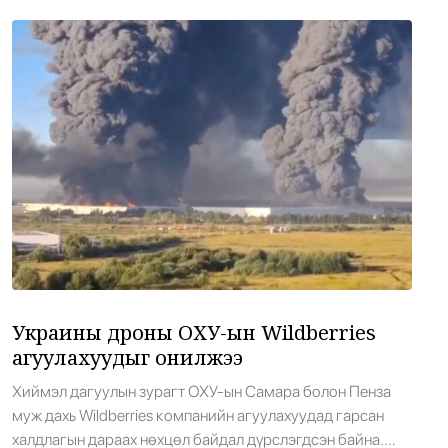
акр (4 мянга орчим га) талбайг хамарч, олон арван
байшин, […]
Хирошимагийн эмгэнэлт өдрийг дэлхий
22
дахин дурсан санаж, Япон цөмийн
зэвсгээс ангид бодлогоо дахин нотлов
•
Дэлхий
/
АДМИН
13 цаг 55 минутын өмнө
Засгийн газар: Өчигдөр 43 вагон бензин
23
оруулж ирсэн
•
Засгийн газар
/
Х. Болормаа
15 цаг 31 минутын өмнө
Д.Амарбаясгалан: Агуулахад байгаа
24
Украины дроны ОХУ-ын Wildberries
шатахууны үлдэгдлийг нөөц мэтээр
иргэдэд мэдээлж байна
агуулахуудыг онилжээ
•
Парламент
/
Х. Болормаа
15 цаг 50 минутын өмнө
Хиймэл дагуулын зурагт ОХУ-ын Самара болон Пенза
муж дахь Wildberries компанийн агуулахуудад гарсан
халдлагын дараах нөхцөл байдал дүрслэгдсэн байна.