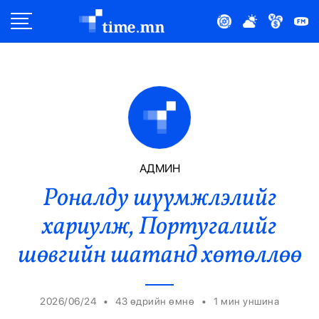
Улс Төр
Нийгэм
Эдийн Засаг
Дэлхий
АДМИН
Роналду шүүмжлэлийг
Нийтлэлчийн Булан
хариулж, Португалийг
Эрүүл Мэнд
шөвгийн шатанд хөтөллөө
Орон Нутаг
•
•
2026/06/24
43 өдрийн өмнө
1
мин уншина
Спорт