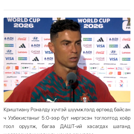
Энтертайнмент
Эрэн Сурвалжилга
Криштиану Роналду хүчтэй шүүмжлэлд өртөөд байсан
ч Узбекистаныг 5:0-ээр бут ниргэсэн тоглолтод хоёр
гоол оруулж, багаа ДАШТ-ий хасагдах шатанд