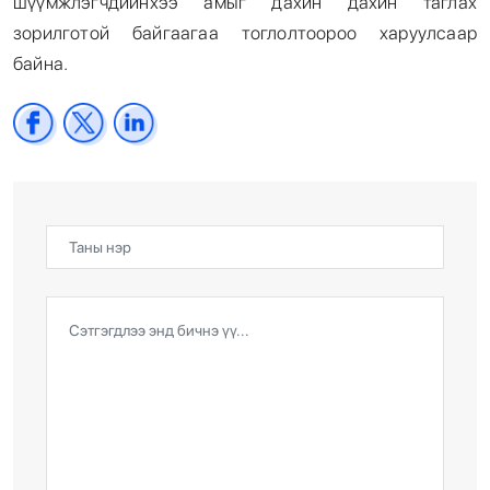
шүүмжлэгчдийнхээ амыг дахин дахин таглах
зорилготой байгаагаа тоглолтоороо харуулсаар
байна.