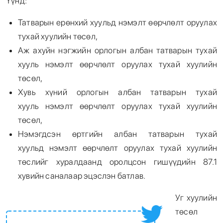
Үүнд:
Татварын ерөнхий хуульд нэмэлт өөрчлөлт оруулах
тухай хуулийн төсөл,
Аж ахуйн нэгжийн орлогын албан татварын тухай
хууль нэмэлт өөрчлөлт оруулах тухай хуулийн
төсөл,
Хувь хүний орлогын албан татварын тухай
хууль нэмэлт өөрчлөлт оруулах тухай хуулийн
төсөл,
Нэмэгдсэн өртгийн албан татварын тухай
хуульд нэмэлт өөрчлөлт оруулах тухай хуулийн
төслийг хуралдаанд оролцсон гишүүдийн 87.1
хувийн саналаар эцэслэн батлав.
Уг хуулийн
төсөл