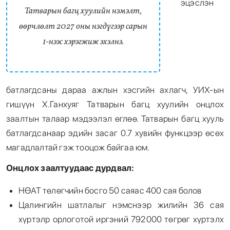
эцэслэн
Татварын багц хуулийн нэмэлт,
өөрчлөлт 2027 оны нэгдүгээр сарын
1-нээс хэрэгжиж эхэлнэ.
батлагдсаны дараа ажлын хэсгийн ахлагч, УИХ-ын
гишүүн Х.Ганхуяг Татварын багц хуулийн онцлох
заалтын талаар мэдээлэл өглөө. Татварын багц хууль
батлагдсанаар эдийн засаг 0.7 хувийн функцээр өсөх
магадлалтай гэж тооцож байгаа юм.
Онцлох заалтуудаас дурдвал:
НӨАТ төлөгчийн босго 50 саяас 400 сая болов
Цалингийн шатлалыг нэмснээр жилийн 36 сая
хүртэлр орлоготой иргэний 792000 төгрөг хүртэлх