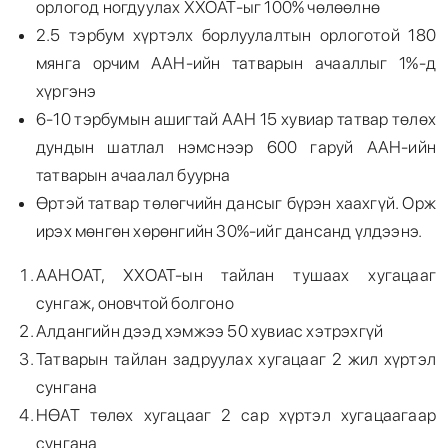
орлогод ногдуулах ХХОАТ-ыг 100% чөлөөлнө
2.5 тэрбум хүртэлх борлуулалтын орлоготой 180
мянга орчим ААН-ийн татварын ачааллыг 1%-д
хүргэнэ
6-10 тэрбумын ашигтай ААН 15 хувиар татвар төлөх
дундын шатлал нэмснээр 600 гаруй ААН-ийн
татварын ачаалал буурна
Өртэй татвар төлөгчийн дансыг бүрэн хаахгүй. Орж
ирэх мөнгөн хөрөнгийн 30%-ийг дансанд үлдээнэ.
ААНОАТ, ХХОАТ-ын тайлан тушаах хугацааг
сунгаж, оновчтой болгоно
Алдангийн дээд хэмжээ 50 хувиас хэтрэхгүй
Татварын тайлан задруулах хугацааг 2 жил хүртэл
сунгана
НӨАТ төлөх хугацааг 2 сар хүртэл хугацаагаар
сунгана