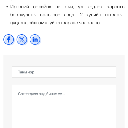
Иргэний өөрийнх нь өмч, үл хөдлөх хөрөнгө
борлуулсны орлогоос авдаг 2 хувийн татварыг
цуцалж, ойлгомжгүй татвараас чөлөөлнө.