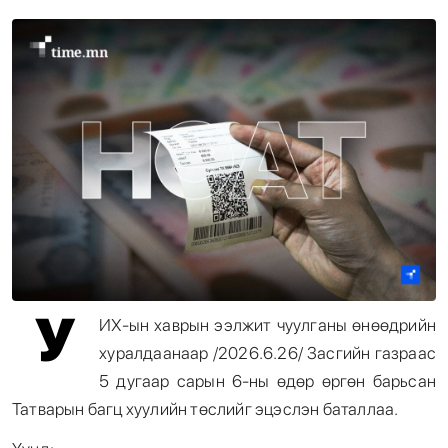
Энтертайнмент
Эрэн Сурвалжилга
У
ИХ-ын хаврын ээлжит чуулганы өнөөдрийн
хуралдаанаар /2026.6.26/ Засгийн газраас
5 дугаар сарын 6-ны өдөр өргөн барьсан
Татварын багц хуулийн төслийг эцэслэн баталлаа.