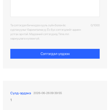
Та сэтгэгдэл бичихдээ хууль зүйн болон ёс
0/1000
суртахууныг баримтална уу. Ёс бус сэтгэгдлийг админ
устгах эрхтэй. Мэдээний сэтгэгдэлд Time.mn
хариуцлага хүлээхгүй.
Сэтгэгдэл үлдээх
Сүлд-эрдэнэ
2026-06-26 09:39:55
1