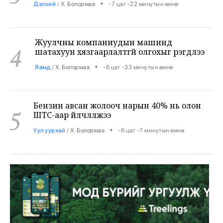
Жуулчны компаниудын машинд
4
шатахуун хязгаарлалтгүй олгохыг үүрэгдлээ
•
Яамд
/
Х. Болормаа
-6 цаг -33 минутын өмнө
Бензин авсан жолооч нарын 40% нь олон
5
ШТС-аар үйлчлүүлжээ
•
Уул уурхай
/
Х. Болормаа
-6 цаг -7 минутын өмнө
АНУ, Ираны хурцадмал байдал газрын