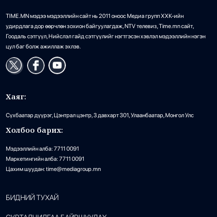
TIME.MN мэдээ мэдээллийн сайт нь 2011 оноос Медиа групп ХХК-ийн
удирдлага дор өөрчлөн зохион байгуулагдаж, NTV телевиз, Time.mn сайт,
Гоодаль сэтгүүл, Нийслэл гайд сэтгүүлийг нэгтгэсэн хэвлэл мэдээллийн нэгэн
цул баг болж ажиллаж эхлэв.
Хаяг:
Сүхбаатар дүүрэг, Цэнтрал цэнтр, 3 давхарт 301, Улаанбаатар, Монгол Улс
Холбоо барих:
Мэдээллийн алба: 7711 0091
Маркетингийн алба: 7711 0091
Цахим шуудан: time@mediagroup.mn
БИДНИЙ ТУХАЙ