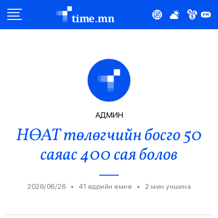
Улс Төр
Нийгэм
Эдийн Засаг
Дэлхий
АДМИН
НӨАТ төлөгчийн босго 50
Нийтлэлчийн Булан
саяас 400 сая болов
Эрүүл Мэнд
Орон Нутаг
•
•
2026/06/26
41 өдрийн өмнө
2
мин уншина
Спорт