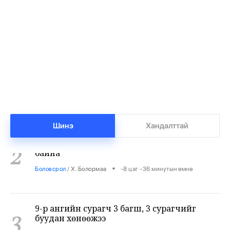
Бензин дамласан 2 хэрэг илрүүлжээ
1
•
Хэргийн газар
/
Х. Болормаа
-8 цаг -48 минутын өмнө
Хувийн сургуулиудад 12 мянган суудал сул
2
байна
Шинэ
Хандалттай
•
Боловсрол
/
Х. Болормаа
-8 цаг -36 минутын өмнө
9-р ангийн сурагч 3 багш, 3 сурагчийг
3
буудан хөнөөжээ
•
Дэлхий
/
Х. Болормаа
-7 цаг -22 минутын өмнө