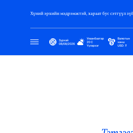
Хүний эрхийн мэдрэмжтэй, хараат бус сэтгүүл зүй
Улаанбаатар
Валютын
Зурхай
20
C
ханш
08/08/2026
Үүлэрхэг
USD:
₮
Улс Төр
Нийгэм
Эдийн Засаг
Дэлхий
Нийтлэлчийн Булан