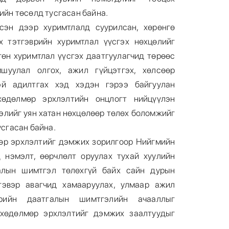
ийн төсөлд тусгасан байна.
сэн дээр хуримтлалд суурилсан, хөрөнгө
х тэтгэврийн хуримтлал үүсгэх нөхцөлийг
гөн хуримтлал үүсгэх даатгуулагчид төрөөс
шуулал олгох, ажил гүйцэтгэх, хөлсөөр
эй адилтгах хэд хэдэн гэрээ байгуулан
өдөлмөр эрхлэлтийн онцлогт нийцүүлэн
лийг уян хатан нөхцөлөөр төлөх боломжийг
усгасан байна.
өр эрхлэлтийг дэмжих зорилгоор Нийгмийн
 нэмэлт, өөрчлөлт оруулах тухай хуулийн
алын шимтгэл төлөхгүй байх сайн дурын
гэвэр авагчид хамааруулах, улмаар ажил
врийн даатгалын шимтгэлийн ачааллыг
 хөдөлмөр эрхлэлтийг дэмжих заалтуудыг