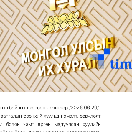
гын байнгын хорооны өчигдөр /2026.06.29/-
аатгалын ерөнхий хуульд нэмэлт, өөрчлөлт
өл болон хамт өргөн мэдүүлсэн хуулийн