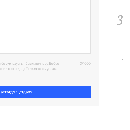
3
4
 ёс суртахууныг баримтална уу. Ёс бус
0/1000
ээний сэтгэгдэлд Time.mn хариуцлага
этгэгдэл үлдээх
5