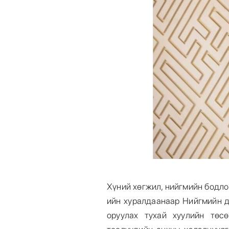
Хүний хөгжил, нийгмийн бодло
ийн хуралдаанаар Нийгмийн д
оруулах тухай хуулийн төс