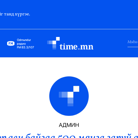
г танд хүргэе.
Odmundur
радио
FM 83.3/107
Нийслэл
Гадаад Харилцаа
Яамд
Элчин Сайд
Парламент
АДМИН
Засгийн Газар