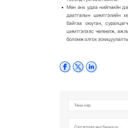
Мөн анх удаа нийгмийн да
даатгалын шимтгэлийн хө
байгаа оюутан, суралцаг
шимтгэлээс чөлөөлж, ажл
боломж олгох зохицуулалты