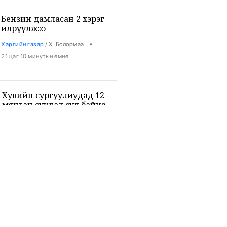
Бензин дамласан 2 хэрэг
илрүүлжээ
•
Хэргийн газар
/
Х. Болормаа
21 цаг 10 минутын өмнө
Хувийн сургуулиудад 12
мянган суудал сул байна
•
Боловсрол
/
Х. Болормаа
21 цаг 22 минутын өмнө
9-р ангийн сурагч 3 багш, 3
сурагчийг буудан хөнөөжээ
•
Дэлхий
/
Х. Болормаа
22 цаг 36 минутын өмнө