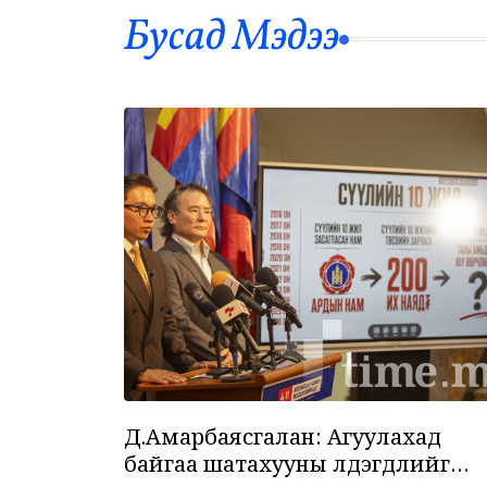
Бусад Mэдээ
Д.Амарбаясгалан: Агуулахад
байгаа шатахууны үлдэгдлийг