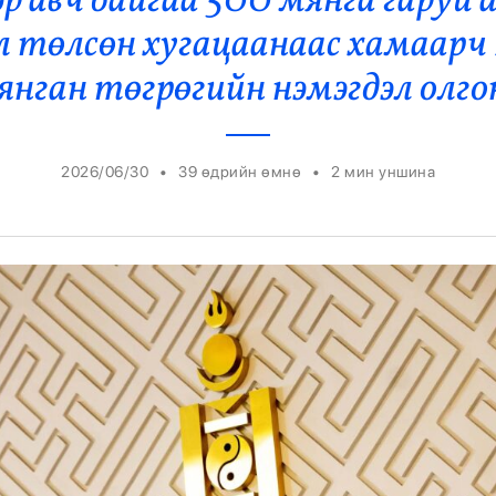
эр авч байгаа 500 мянга гаруй 
Ерөнхийлөгч
 төлсөн хугацаанаас хамаарч
янган төгрөгийн нэмэгдэл олго
•
•
2026/06/30
39 өдрийн өмнө
2
мин уншина