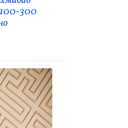
ахмадад
 100-300
но