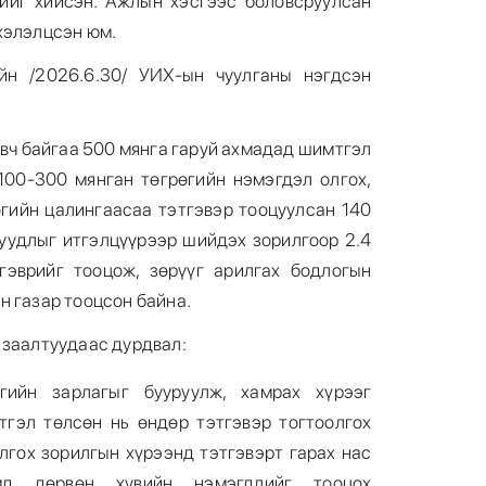
ийг хийсэн. Ажлын хэсгээс боловсруулсан
хэлэлцсэн юм.
йн /2026.6.30/ УИХ-ын чуулганы нэгдсэн
авч байгаа 500 мянга гаруй ахмадад шимтгэл
100-300 мянган төгрөгийн нэмэгдэл олгох,
өгийн цалингаасаа тэтгэвэр тооцуулсан 140
суудлыг итгэлцүүрээр шийдэх зорилгоор 2.4
гэврийг тооцож, зөрүүг арилгах бодлогын
н газар тооцсон байна.
 заалтуудаас дурдвал:
гийн зарлагыг бууруулж, хамрах хүрээг
гэл төлсөн нь өндөр тэтгэвэр тогтоолгох
лгох зорилгын хүрээнд тэтгэвэрт гарах нас
мд дөрвөн хувийн нэмэгдлийг тооцох