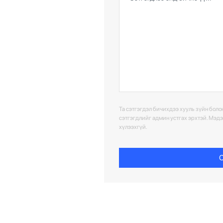
Та сэтгэгдэл бичихдээ хууль зүйн болон
сэтгэгдлийг админ устгах эрхтэй. Мэд
хүлээхгүй.
С