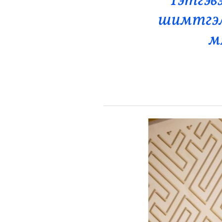
Тэтгэв
Эрүүл Мэнд
шимтгэл
Орон Нутаг
м
Спорт
Энтертайнмент
Эрэн Сурвалжилга