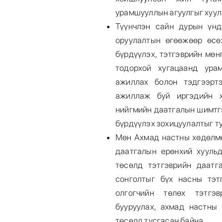
урамшууллын агуулгыг хуул
Түүнчлэн сайн дурын үнд
оруулалтын өгөөжөөр өсө
бүрдүүлэх, тэтгэврийн мөн
тодорхой хугацаанд урам
ажиллах болон тэдгээрт
ажиллаж буй иргэдийн х
нийгмийн даатгалын шимтгэ
бүрдүүлэх зохицуулалтыг т
Мөн Ахмад настны хөдөлм
даатгалын ерөнхий хуульд
төсөлд тэтгэврийн даатг
сонголтыг бүх насны тэт
олгогчийн төлөх тэтгэ
бууруулах, ахмад настны
төсөлд тусгасан байна.