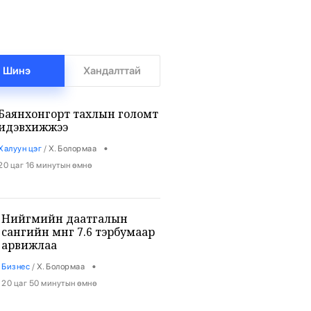
Шинэ
Хандалттай
Баянхонгорт тахлын голомт
идэвхижжээ
•
Халуун цэг
/
Х. Болормаа
20 цаг 16 минутын өмнө
Нийгмийн даатгалын
сангийн мөнгө 7.6 тэрбумаар
арвижлаа
•
Бизнес
/
Х. Болормаа
20 цаг 50 минутын өмнө