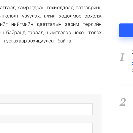
атгалд хамрагдсан тохиолдолд тэтгэврийн
нгөлөлт үзүүлэх, ажил хөдөлмөр эрхэлж
чийг нийгмийн даатгалын зарим төрлийн
ын байранд гараад шимтгэлээ нөхөн төлөх
г тусгахаар зохицуулсан байна.
1
2