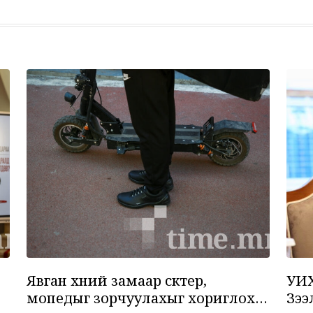
6
7
Явган хүний замаар скүүтер,
УИХ
мопедыг зорчуулахыг хориглох
Зээ