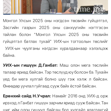
Монгол Улсын 2025 оны нэгдсэн төсвийн гүйцэтгэл,
Засгийн газрын 2025 оны санхүүгийн нэгтгэсэн
тайлан болон “Монгол Улсын 2025 оны төсвийн
гүйцэтгэл батлах тухай” УИХ-ын тогтоолын төслийг
УИХ-ын чуулганы нэгдсэн хуралдаанаар хэлэлцэж
байна.
УИХ-ын гишүүн Д.Ганбат:
Маш олон мега төслийн
талаар яриад байсан. Тэр төслүүд юу болсон бэ. Тухайн
үед би мега хулгай болно шүү гэж хэлж л байсан.
Өнөөдөр уучлал гуйгаад сууж байх ёстой байсан.
Ерөнхий сайд Н.Учрал:
Намайг 2016 онд УИХ-д орж
ирэхэд л Ганбат гишүүн зарчим яриад сууж байсан. Тан
шиг ийм олон гишүүд байсан бол хулгайд ялагдахгүй