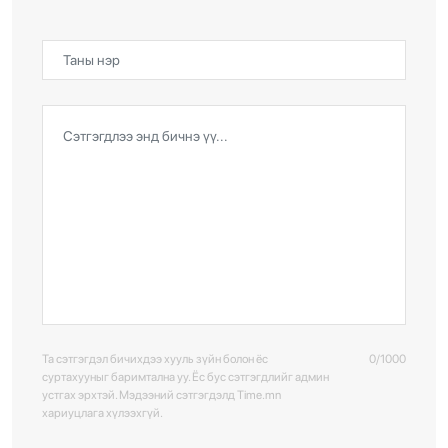
Та сэтгэгдэл бичихдээ хууль зүйн болон ёс
0/1000
суртахууныг баримтална уу. Ёс бус сэтгэгдлийг админ
устгах эрхтэй. Мэдээний сэтгэгдэлд Time.mn
хариуцлага хүлээхгүй.