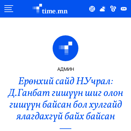
Улс Төр
Нийгэм
Эдийн Засаг
Дэлхий
АДМИН
Ерөнхий сайд Н.Учрал:
Нийтлэлчийн Булан
Д.Ганбат гишүүн шиг олон
Эрүүл Мэнд
гишүүн байсан бол хулгайд
Орон Нутаг
ялагдахгүй байх байсан
Спорт