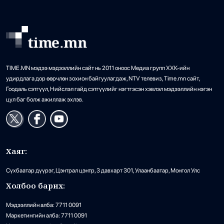
TIME.MN мэдээ мэдээллийн сайт нь 2011 оноос Медиа групп ХХК-ийн
удирдлага дор өөрчлөн зохион байгуулагдаж, NTV телевиз, Time.mn сайт,
Гоодаль сэтгүүл, Нийслэл гайд сэтгүүлийг нэгтгэсэн хэвлэл мэдээллийн нэгэн
цул баг болж ажиллаж эхлэв.
Хаяг:
Сүхбаатар дүүрэг, Цэнтрал цэнтр, 3 давхарт 301, Улаанбаатар, Монгол Улс
Холбоо барих:
Мэдээллийн алба: 7711 0091
Маркетингийн алба: 7711 0091