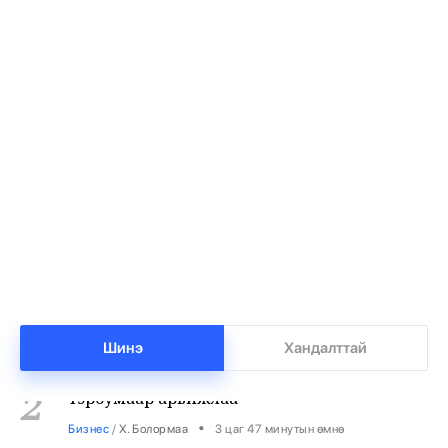
Баянхонгорт тахлын голомт идэвхижжээ
1
•
Халуун цэг
/
Х. Болормаа
3 цаг 13 минутын өмнө
Нийгмийн даатгалын сангийн мөнгө 7.6
2
тэрбумаар арвижлаа
Шинэ
Хандалттай
•
Бизнес
/
Х. Болормаа
3 цаг 47 минутын өмнө