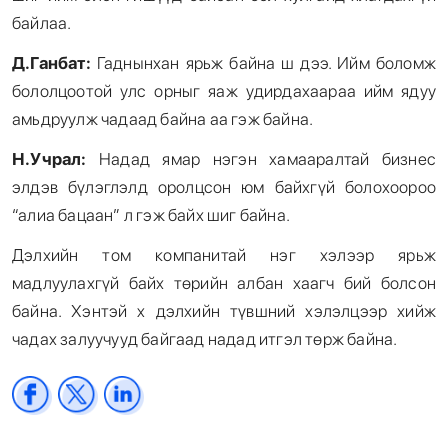
байлаа.
Д.Ганбат:
Гаднынхан ярьж байна ш дээ. Ийм боломж
бололцоотой улс орныг яаж удирдахаараа ийм ядуу
амьдруулж чадаад байна аа гэж байна.
Н.Учрал:
Надад ямар нэгэн хамааралтай бизнес
элдэв бүлэглэлд оролцсон юм байхгүй болохоороо
“алиа бацаан” л гэж байх шиг байна.
Дэлхийн том компанитай нэг хэлээр ярьж
мадлуулахгүй байх төрийн албан хаагч бий болсон
байна. Хэнтэй x дэлхийн түвшний хэлэлцээр хийж
чадах залуучууд байгаад надад итгэл төрж байна.