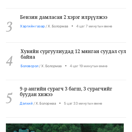
Бензин дамласан 2 хэрэг илрүүлжээ
3
•
Хэргийн газар
/
Х. Болормаа
4 цаг 7 минутын өмнө
Хувийн сургуулиудад 12 мянган суудал сул
4
байна
•
Боловсрол
/
Х. Болормаа
4 цаг 19 минутын өмнө
9-р ангийн сурагч 3 багш, 3 сурагчийг
5
буудан хөнөөжээ
•
Дэлхий
/
Х. Болормаа
5 цаг 33 минутын өмнө