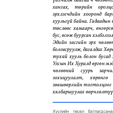
үйлчилж байгаа ч чөлөөтэ
хангах, төрийн оролц
эрхлэгчдийн хооронд ба
хуульгүй байна. Гадаадын 
төслөөс хамаарч, өнгөрс
бус, өсөж буурсан хэлбэлзэ
Эдийн засгийн эрх чөлөө
боловсруулж, дагалдах Хө
тухай хууль болон бусад
Улсын Их Хуралд өргөн мэд
чөлөөний суурь зарчи
зохицуулалт, хөрөнгө
зөвшөөрлийн тогтолцоог ц
хялбаршуулах өөрчлөлтүү
Хуулийн төсөл батлагдсана