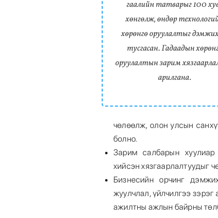
гаалийн татварыг 100 ху
хөнгөлж, өндөр технологи
хөрөнгө оруулалтыг дэмжих
тусгасан. Гадаадын хөрөн
оруулалтын зарим хязгаарл
арилгана.
чөлөөлж, олон улсын санхү
болно.
Зарим салбарын хуулиар 
хийсэн хязгаарлалтуудыг ч
Бизнесийн орчинг дэмжих
жуулчлал, үйлчилгээ зэрэг
ажилтны ажлын байрны төл