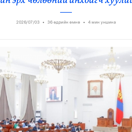
йн эрх чөлөөний анхдагч хуул
Ерөнхийлөгч
•
•
2026/07/03
36 өдрийн өмнө
4
мин уншина