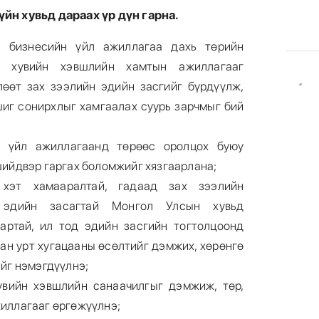
зүйн хувьд дараах үр дүн гарна.
н бизнесийн үйл ажиллагаа дахь төрийн
р, хувийн хэвшлийн хамтын ажиллагааг
4
лөөт зах зээлийн эдийн засгийг бүрдүүлж,
шиг сонирхлыг хамгаалах суурь зарчмыг бий
н үйл ажиллагаанд төрөөс оролцох буюу
шийдвэр гаргах боломжийг хязгаарлана;
5
 хэт хамааралтай, гадаад зах зээлийн
 эдийн засагтай Монгол Улсын хувьд
вартай, ил тод эдийн засгийн тогтолцоонд
ан урт хугацааны өсөлтийг дэмжих, хөрөнгө
ийг нэмэгдүүлнэ;
увийн хэвшлийн санаачилгыг дэмжиж, төр,
жиллагааг өргөжүүлнэ;