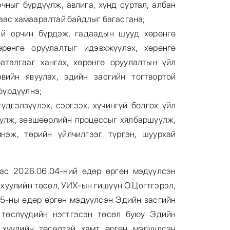
чныг бүрдүүлж, авлига, хүнд суртал, албан
аас хамааралтай байдлыг багасгана;
ай орчин бүрдэж, гадаадын шууд хөрөнгө
6
өрөнгө оруулалтыг идэвхжүүлэх, хөрөнгө
аталгааг хангах, хөрөнгө оруулалтын үйл
эвийн явуулах, эдийн засгийн тогтвортой
 бүрдүүлнэ;
түдгэлзүүлэх, сэргээх, хүчингүй болгох үйл
улж, зөвшөөрлийн процессыг хялбаршуулж,
7
мнэж, төрийн үйлчилгээг түргэн, шуурхай
ас 2026.06.04-ний өдөр өргөн мэдүүлсэн
 хуулийн төсөл, УИХ-ын гишүүн О.Цогтгэрэл,
5-ны өдөр өргөн мэдүүлсэн Эдийн засгийн
8
 төслүүдийн нэгтгэсэн төсөл буюу Эдийн
 хуулийн төсөлтэй хамт өргөн мэдүүлсэн