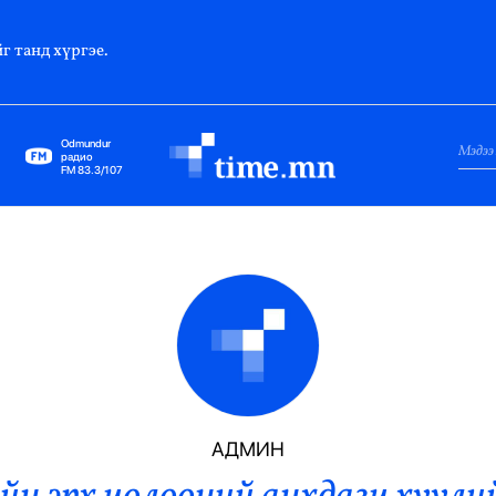
г танд хүргэе.
Odmundur
радио
FM 83.3/107
Нийслэл
Гадаад Харилцаа
Яамд
Элчин Сайд
Парламент
АДМИН
Засгийн Газар