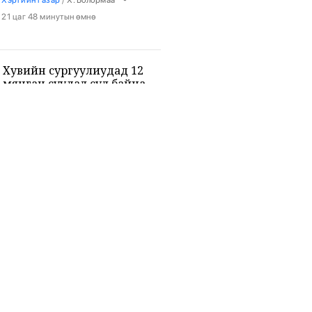
21 цаг 48 минутын өмнө
Хувийн сургуулиудад 12
мянган суудал сул байна
•
Боловсрол
/
Х. Болормаа
21 цаг 59 минутын өмнө
9-р ангийн сурагч 3 багш, 3
сурагчийг буудан хөнөөжээ
•
Дэлхий
/
Х. Болормаа
23 цаг 13 минутын өмнө