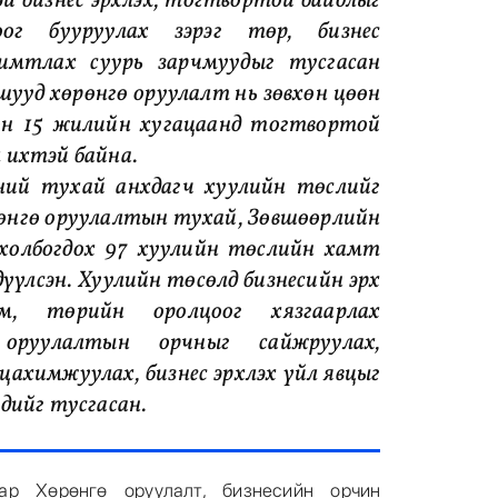
й бизнес эрхлэх, тогтвортой байдлыг
оог бууруулах зэрэг төр, бизнес
римтлах суурь зарчмуудыг тусгасан
шууд хөрөнгө оруулалт нь зөвхөн цөөн
өн 15 жилийн хугацаанд тогтвортой
л ихтэй байна.
ний тухай анхдагч хуулийн төслийг
рөнгө оруулалтын тухай, Зөвшөөрлийн
 холбогдох 97 хуулийн төслийн хамт
үүлсэн. Хуулийн төсөлд бизнесийн эрх
м, төрийн оролцоог хязгаарлах
 оруулалтын орчныг сайжруулах,
ахимжуулах, бизнес эрхлэх үйл явцыг
дийг тусгасан.
ар Хөрөнгө оруулалт, бизнесийн орчин