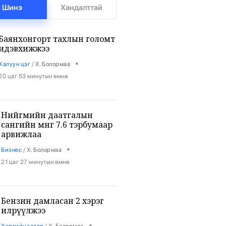
Шинэ
Хандалттай
Баянхонгорт тахлын голомт
идэвхижжээ
•
Халуун цэг
/
Х. Болормаа
20 цаг 53 минутын өмнө
Нийгмийн даатгалын
сангийн мөнгө 7.6 тэрбумаар
арвижлаа
•
Бизнес
/
Х. Болормаа
21 цаг 27 минутын өмнө
Бензин дамласан 2 хэрэг
илрүүлжээ
•
Хэргийн газар
/
Х. Болормаа