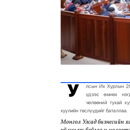
У
лсын Их Хурлын 2
үдээс өмнөх нэг
чөлөөний тухай х
хуулийн төслүүдийг баталлаа.
Монгол Улсад бизнесийн х