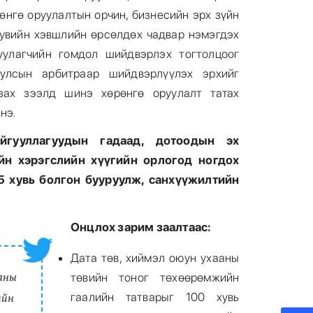
өнгө оруулалтын орчин, бизнесийн эрх зүйн
хувийн хэвшлийн өрсөлдөх чадвар нэмэгдэх
уулагчийн гомдол шийдвэрлэх тогтолцоог
улсын арбитраар шийдвэрлүүлэх эрхийг
 зах зээлд шинэ хөрөнгө оруулалт татах
нэ.
айгууллагуудын гадаад, дотоодын эх
ийн хэрэгслийн хүүгийн орлогод ногдох
 5 хувь болгон бууруулж, санхүүжилтийн
Онцлох зарим заалтаас:
Дата төв, хиймэл оюун ухааны
аны
төвийн тоног төхөөрөмжийн
гаалийн татварыг 100 хувь
ийн