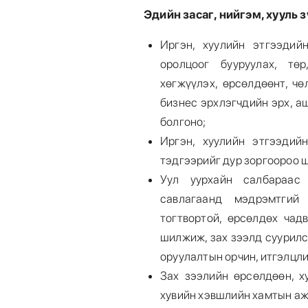
Эдийн засаг, нийгэм, хууль 
Иргэн, хуулийн этгээдий
оролцоог бууруулах, тө
хөгжүүлэх, өрсөлдөөнт, чө
бизнес эрхлэгчдийн эрх, а
болгоно;
Иргэн, хуулийн этгээдий
тэдгээрийг дур зоргоороо 
Уул уурхайн салбараас
савлагаанд мэдрэмтгий
тогтвортой, өрсөлдөх чад
шилжиж, зах зээлд суурилс
оруулалтын орчин, итгэлцл
Зах зээлийн өрсөлдөөн, х
хувийн хэвшлийн хамтын а