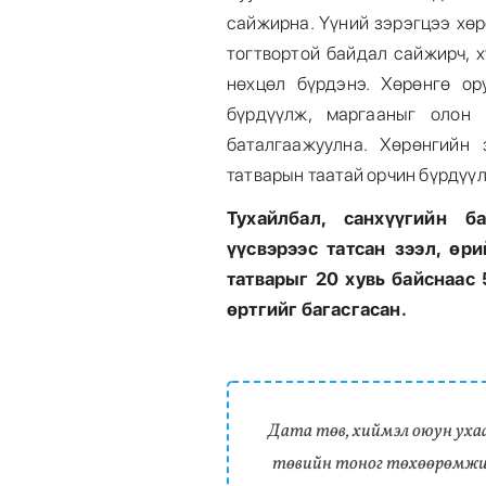
сайжирна. Үүний зэрэгцээ хөр
тогтвортой байдал сайжирч, 
нөхцөл бүрдэнэ. Хөрөнгө ор
бүрдүүлж, маргааныг олон 
баталгаажуулна. Хөрөнгийн
татварын таатай орчин бүрдүүл
Тухайлбал, санхүүгийн б
үүсвэрээс татсан зээл, өр
татварыг 20 хувь байснаас
өртгийг багасгасан.
Дата төв, хиймэл оюун уха
төвийн тоног төхөөрөмж