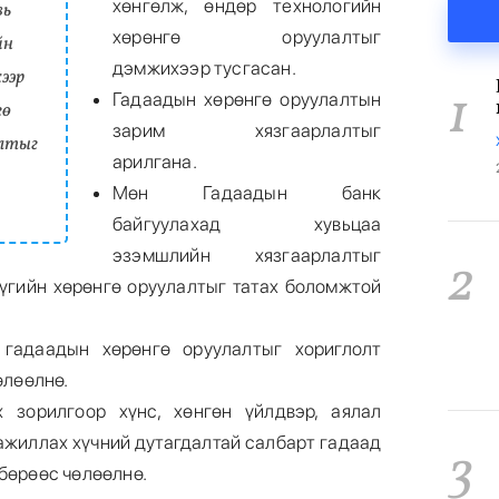
хөнгөлж, өндөр технологийн
вь
хөрөнгө оруулалтыг
йн
дэмжихээр тусгасан.
ээр
1
Гадаадын хөрөнгө оруулалтын
гө
зарим хязгаарлалтыг
алтыг
арилгана.
Мөн Гадаадын банк
байгуулахад хувьцаа
эзэмшлийн хязгаарлалтыг
2
үгийн хөрөнгө оруулалтыг татах боломжтой
гадаадын хөрөнгө оруулалтыг хориглолт
өлөөлнө.
 зорилгоор хүнс, хөнгөн үйлдвэр, аялал
 ажиллах хүчний дутагдалтай салбарт гадаад
3
бөрөөс чөлөөлнө.