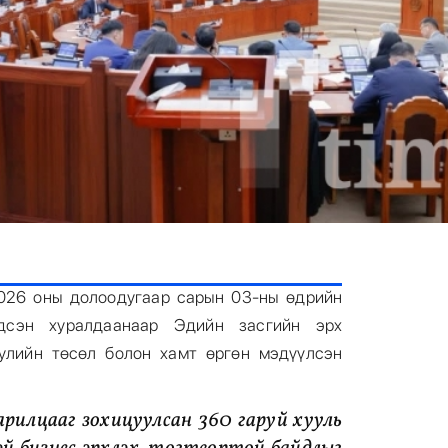
026 оны долоодугаар сарын 03-ны өдрийн
дсэн хуралдаанаар Эдийн засгийн эрх
уулийн төсөл болон хамт өргөн мэдүүлсэн
арилцааг зохицуулсан 360 гаруй хууль