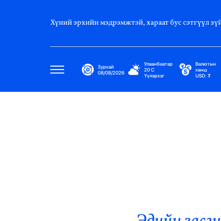
Хүний эрхийн мэдрэмжтэй, хараат бус сэтгүүл зүй
Улаанбаатар
Валютын
Зурхай
20
C
ханш
08/08/2026
Үүлэрхэг
USD:
₮
Улс Төр
Нийгэм
Эдийн Засаг
Дэлхий
Нийтлэлчийн Булан