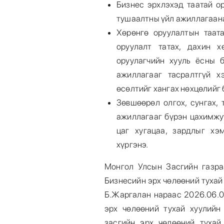
Бизнес эрхлэхэд таатай ор
тушаалтны үйл ажиллагаан
Хөрөнгө оруулалтын таат
оруулалт татах, дахин х
оруулагчийн хууль ёсны б
ажиллагааг тасралтгүй х
өсөлтийг хангах нөхцөлийг
Зөвшөөрөл олгох, сунгах, 
ажиллагааг бүрэн цахимжу
цаг хугацаа, зардлыг хэ
хүргэнэ.
Монгол Улсын Засгийн газра
Бизнесийн эрх чөлөөний тухай
Б.Жаргалан нараас 2026.06.0
эрх чөлөөний тухай хуулийн
засгийн эрх чөлөөний тухай