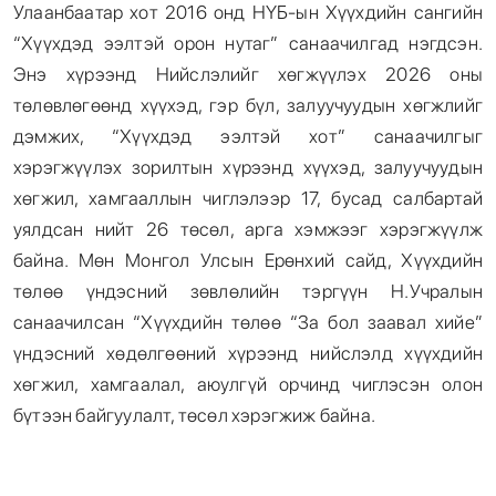
Улаанбаатар хот 2016 онд НҮБ-ын Хүүхдийн сангийн
“Хүүхдэд ээлтэй орон нутаг” санаачилгад нэгдсэн.
Энэ хүрээнд Нийслэлийг хөгжүүлэх 2026 оны
төлөвлөгөөнд хүүхэд, гэр бүл, залуучуудын хөгжлийг
дэмжих, “Хүүхдэд ээлтэй хот” санаачилгыг
хэрэгжүүлэх зорилтын хүрээнд хүүхэд, залуучуудын
хөгжил, хамгааллын чиглэлээр 17, бусад салбартай
уялдсан нийт 26 төсөл, арга хэмжээг хэрэгжүүлж
байна. Мөн Монгол Улсын Ерөнхий сайд, Хүүхдийн
төлөө үндэсний зөвлөлийн тэргүүн Н.Учралын
санаачилсан “Хүүхдийн төлөө “За бол заавал хийе”
үндэсний хөдөлгөөний хүрээнд нийслэлд хүүхдийн
хөгжил, хамгаалал, аюулгүй орчинд чиглэсэн олон
бүтээн байгуулалт, төсөл хэрэгжиж байна.