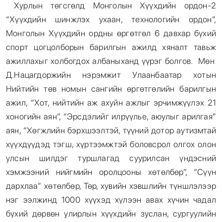
Хурлын төгсгөлд Монголын Хүүхдийн ордон-2
“Хүүхдийн шинжлэх ухаан, технологийн ордон”,
Монголын Хүүхдийн ордны өргөтгөл 6 давхар бүхий
спорт цогцолборын барилгын ажилд хяналт тавьж
ажиллахыг холбогдох албаныханд үүрэг болгов. Мөн
Д.Нацагдоржийн нэрэмжит Улаанбаатар хотын
Нийтийн төв номын сангийн өргөтгөлийн барилгын
ажил, “Хот, нийтийн аж ахуйн ажлыг эрчимжүүлэх 21
хоногийн аян”, “Эрсдэлийг илрүүлье, аюулыг арилгая”
аян, “Хөгжлийн бэрхшээлтэй, түүний дотор аутизмтай
хүүхдүүдэд тэгш, хүртээмжтэй боловсрол олгох олон
улсын шилдэг туршлагад суурилсан үндэсний
хэмжээний нийгмийн оролцооны хөтөлбөр”, “Сүүн
дархлаа” хөтөлбөр, Төр, хувийн хэвшлийн түншлэлээр
нэг ээлжинд 1000 хүүхэд хүлээн авах хүчин чадал
бүхий дөрвөн улирлын хүүхдийн зуслан, сургуулийн