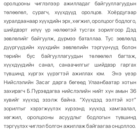
оролцооны чиглэлээр ажилладаг байгууллагуудын
төлөөлөл, сурагч, хүүхдүүд оролцов. Хоёрдугаар
хуралдаанаар хүүхдийн эрх, хөгжил, оролцоог бодлого,
шийдвэрт илүү үр нөлөөтэй тусгах зорилгоор Дэд
зөвлөлийг байгуулж, дүрмээ баталлаа. Тус зөвлөлд
дүүргүүдийн хүүхдийн зөвлөлийн тэргүүнүүд болон
төрийн бус байгууллагуудын төлөөлөл багтаж,
хүүхдүүдийн санал, санаачилгыг шийдвэр гаргах
түвшинд хүргэх үүрэгтэй ажиллах юм. Энэ үеэр
Нийслэлийн Засаг дарга бөгөөд Улаанбаатар хотын
захирагч Б.Пүрэвдагва нийслэлийн нийт хүн амын 36
хувийг хүүхэд эзэлж байна. “Хүүхдэд ээлтэй хот”
зорилтыг хэрэгжүүлэх хүрээнд хүүхэд хамгаалал,
хөгжил, оролцооны асуудлыг бодлогын түвшинд
тэргүүлэх чиглэл болгон ажиллаж байгаагаа онцоллоо.