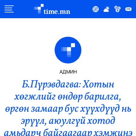
Улс Төр
Нийгэм
Эдийн Засаг
Дэлхий
АДМИН
Б.Пүрэвдагва: Хотын
Нийтлэлчийн Булан
хөгжлийг өндөр барилга,
Эрүүл Мэнд
өргөн замаар бус хүүхдүүд нь
Орон Нутаг
эрүүл, аюулгүй хотод
амьдарч байгаагаар хэмжинэ
Спорт