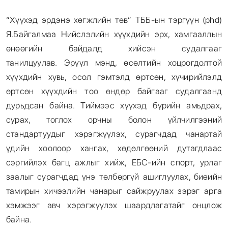
“Хүүхэд эрдэнэ хөгжлийн төв” ТББ-ын тэргүүн (phd)
Я.Байгалмаа Нийслэлийн хүүхдийн эрх, хамгааллын
өнөөгийн байдалд хийсэн судалгааг
танилцуулав. Эрүүл мэнд, өсөлтийн хоцрогдолтой
хүүхдийн хувь, осол гэмтэлд өртсөн, хүчирийлэлд
өртсөн хүүхдийн тоо өндөр байгааг судалгаанд
дурьдсан байна. Тиймээс хүүхэд бүрийн амьдрах,
сурах, тоглох орчны болон үйлчилгээний
стандартуудыг хэрэгжүүлэх, сурагчдад чанартай
үдийн хоолоор хангах, хөдөлгөөний дутагдлаас
сэргийлэх багц ажлыг хийж, ЕБС-ийн спорт, урлаг
заалыг сурагчдад үнэ төлбөргүй ашиглуулах, биеийн
тамирын хичээлийн чанарыг сайжруулах зэрэг арга
хэмжээг авч хэрэгжүүлэх шаардлагатайг онцлож
байна.