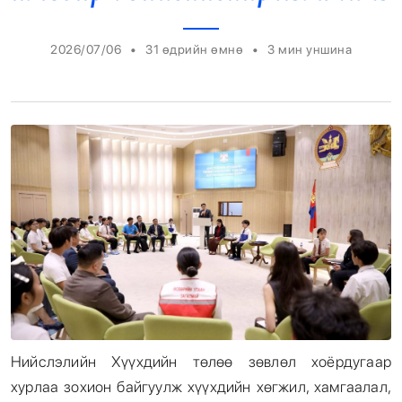
Энтертайнмент
•
•
2026/07/06
31 өдрийн өмнө
3
мин уншина
Эрэн Сурвалжилга
Нийслэлийн Хүүхдийн төлөө зөвлөл хоёрдугаар
хурлаа зохион байгуулж хүүхдийн хөгжил, хамгаалал,