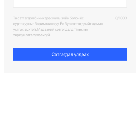
Та сэтгэгдэл бичихдээ хууль зүйн болон ёс
0/1000
суртахууныг баримтална уу. Ёс бус сэтгэгдлийг админ
устгах эрхтэй. Мэдээний сэтгэгдэлд Time.mn
хариуцлага хүлээхгүй.
Сэтгэгдэл үлдээх