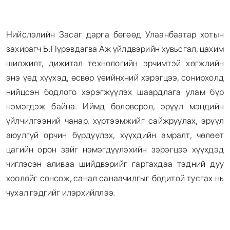
Нийслэлийн Засаг дарга бөгөөд Улаанбаатар хотын
захирагч Б.Пүрэвдагва Аж үйлдвэрийн хувьсгал, цахим
шилжилт, дижитал технологийн эрчимтэй хөгжлийн
энэ үед хүүхэд, өсвөр үеийнхний хэрэгцээ, сонирхолд
нийцсэн бодлого хэрэгжүүлэх шаардлага улам бүр
нэмэгдэж байна. Иймд боловсрол, эрүүл мэндийн
үйлчилгээний чанар, хүртээмжийг сайжруулах, эрүүл
аюулгүй орчин бүрдүүлэх, хүүхдийн амралт, чөлөөт
цагийн орон зайг нэмэгдүүлэхийн зэрэгцээ хүүхдэд
чиглэсэн аливаа шийдвэрийг гаргахдаа тэдний дуу
хоолойг сонсож, санал санаачилгыг бодитой тусгах нь
чухал гэдгийг илэрхийллээ.