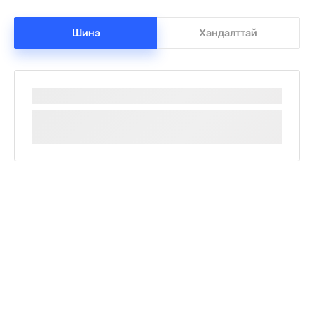
Шинэ
Хандалттай