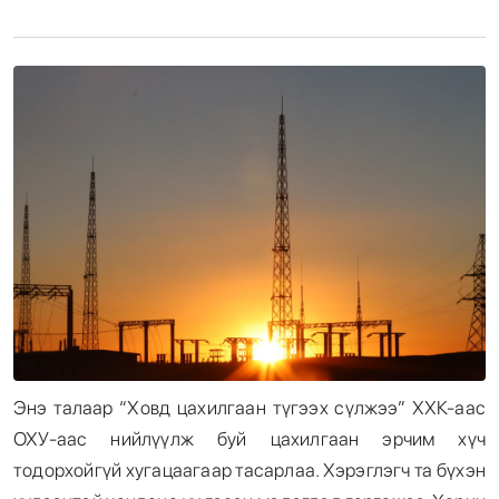
Энтертайнмент
Эрэн Сурвалжилга
Энэ талаар “Ховд цахилгаан түгээх сүлжээ” ХХК-аас
ОХУ-аас нийлүүлж буй цахилгаан эрчим хүч
тодорхойгүй хугацаагаар тасарлаа. Хэрэглэгч та бүхэн