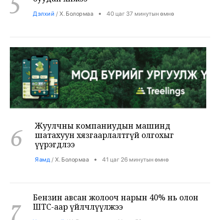
Жуулчны компаниудын машинд
6
шатахуун хязгаарлалтгүй олгохыг
үүрэгдлээ
•
Яамд
/
Х. Болормаа
41 цаг 26 минутын өмнө
Бензин авсан жолооч нарын 40% нь олон
7
ШТС-аар үйлчлүүлжээ
•
Уул уурхай
/
Х. Болормаа
41 цаг 52 минутын өмнө