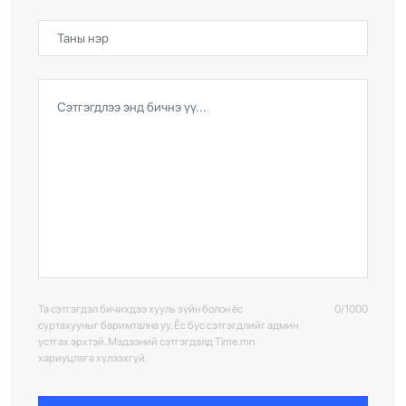
Та сэтгэгдэл бичихдээ хууль зүйн болон ёс
0/1000
суртахууныг баримтална уу. Ёс бус сэтгэгдлийг админ
устгах эрхтэй. Мэдээний сэтгэгдэлд Time.mn
хариуцлага хүлээхгүй.