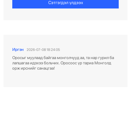
Сэтгэгдэл үлдээх
Иргэн
2026-07-08 18:24:05
Оросыг муулаад байгаа монголчууд аа, та нар гурил ба
лапшагаа идэхээ больчих. Оросоос үр тариа Монголд
орж ирснийг санацгаа!