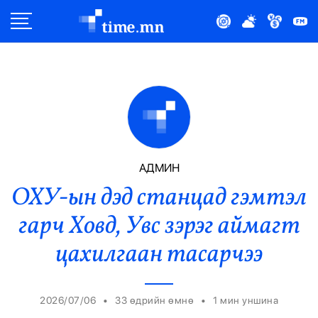
Улс Төр
Нийгэм
Эдийн Засаг
Дэлхий
АДМИН
ОХУ-ын дэд станцад гэмтэл
Нийтлэлчийн Булан
гарч Ховд, Увс зэрэг аймагт
Эрүүл Мэнд
цахилгаан тасарчээ
Орон Нутаг
•
•
2026/07/06
33 өдрийн өмнө
1
мин уншина
Спорт