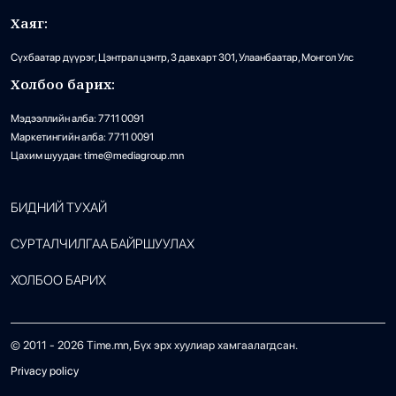
Хаяг:
Сүхбаатар дүүрэг, Цэнтрал цэнтр, 3 давхарт 301, Улаанбаатар, Монгол Улс
Холбоо барих:
Мэдээллийн алба: 7711 0091
Маркетингийн алба: 7711 0091
Цахим шуудан: time@mediagroup.mn
БИДНИЙ ТУХАЙ
СУРТАЛЧИЛГАА БАЙРШУУЛАХ
ХОЛБОО БАРИХ
© 2011 -
2026
Time.mn, Бүх эрх хуулиар хамгаалагдсан.
Privacy policy