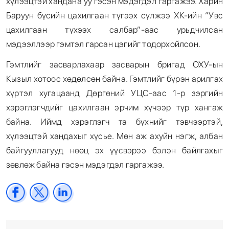
хүлээцтэй хандана уу гэсэн мэдэгдэл гаргажээ. Харин
Баруун бүсийн цахилгаан түгээх сүлжээ ХК-ийн “Увс
цахилгаан түхээх салбар”-аас урьдчилсан
мэдээллээр гэмтэл гарсан цэгийг тодорхойлсон.
Гэмтлийг засварлахаар засварын бригад ОХУ-ын
Кызыл хотоос хөдөлсөн байна. Гэмтлийг бүрэн арилгах
хүртэл хугацаанд Дөргөний УЦС-аас 1-р зэргийн
хэрэглэгчдийг цахилгаан эрчим хүчээр түр хангаж
байна. Иймд хэрэглэгч та бүхнийг тэвчээртэй,
хүлээцтэй хандахыг хүсье. Мөн аж ахуйн нэгж, албан
байгууллагууд нөөц эх үүсвэрээ бэлэн байлгахыг
зөвлөж байна гэсэн мэдэгдэл гаргажээ.