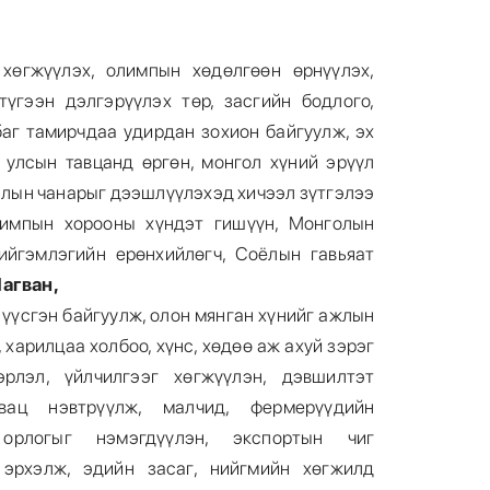
хөгжүүлэх, олимпын хөдөлгөөн өрнүүлэх,
үгээн дэлгэрүүлэх төр, засгийн бодлого,
аг тамирчдаа удирдан зохион байгуулж, эх
 улсын тавцанд өргөн, монгол хүний эрүүл
лын чанарыг дээшлүүлэхэд хичээл зүтгэлээ
импын хорооны хүндэт гишүүн, Монголын
ийгэмлэгийн ерөнхийлөгч, Соёлын гавьяат
агван,
үүсгэн байгуулж, олон мянган хүнийг ажлын
 харилцаа холбоо, хүнс, хөдөө аж ахуй зэрэг
рлэл, үйлчилгээг хөгжүүлэн, дэвшилтэт
овац нэвтрүүлж, малчид, фермерүүдийн
 орлогыг нэмэгдүүлэн, экспортын чиг
эрхэлж, эдийн засаг, нийгмийн хөгжилд