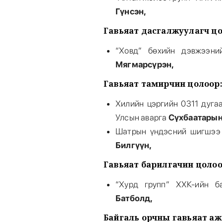
Гүнсэн,
Гавьяат дасгалжуулагч цо
“Ховд” бөхийн дэвжээни
Мягмарсүрэн,
Гавьяат тамирчин цолоор
Хилийн цэргийн 0311 дугаа
Улсын аварга
Сүхбаатарын
Шатрын үндэсний шигшээ 
Билгүүн,
Гавьяат барилгачин цолоо
“Хурд групп” ХХК-ийн 
Батболд,
Байгаль орчны гавьяат аж