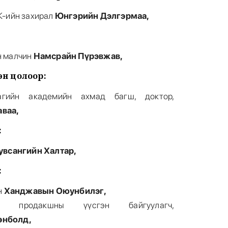
К-ийн захирал
Юнгэрийн Дэлгэрмаа,
н малчин
Намсрайн Пүрэвжав,
эн цолоор:
6
гийн академийн ахмад багш, доктор,
ваа,
:
увсангийн Халтар,
7
:
н
Ханджавын Оюунбилэг,
 продакшны үүсгэн байгуулагч,
энболд,