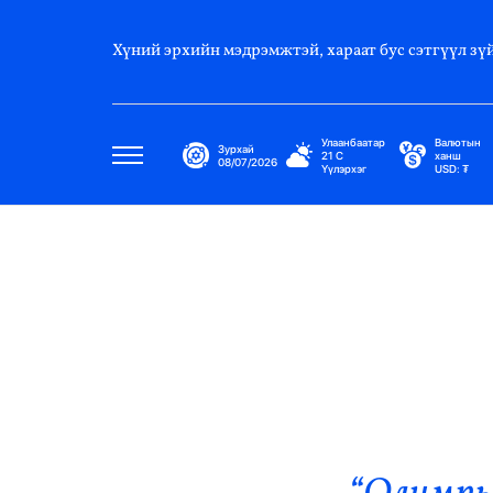
Хүний эрхийн мэдрэмжтэй, хараат бус сэтгүүл зүй
Улаанбаатар
Валютын
Зурхай
21
C
ханш
08/07/2026
Үүлэрхэг
USD:
₮
Улс Төр
Нийгэм
Эдийн Засаг
Дэлхий
Нийтлэлчийн Булан