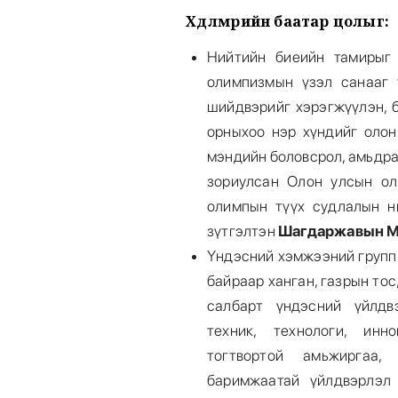
Хөдөлмөрийн баатар цолыг
:
Нийтийн биеийн тамирыг 
олимпизмын үзэл санааг т
шийдвэрийг хэрэгжүүлэн, б
орныхоо нэр хүндийг олон
мэндийн боловсрол, амьдра
зориулсан Олон улсын ол
олимпын түүх судлалын н
зүтгэлтэн
Шагдаржавын М
Үндэсний хэмжээний групп 
байраар ханган, газрын тос,
салбарт үндэсний үйлдвэ
техник, технологи, инн
тогтвортой амьжиргаа,
баримжаатай үйлдвэрлэл 