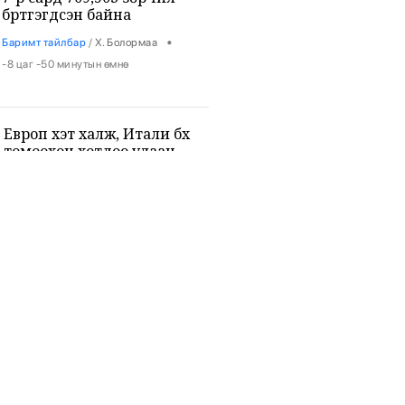
бүртгэгдсэн байна
•
Баримт тайлбар
/
Х. Болормаа
-8 цаг -50 минутын өмнө
Европ хэт халж, Итали бүх
томоохон хотдоо улаан
түвшний сэрэмжлүүлэг
зарлалаа
•
Дэлхий
/
АДМИН
-8 цаг -41 минутын өмнө
Тэсрэх бодис тээвэрлэсэн
дроны хэргийг үндэсний
аюулгүй байдлын хэмжээнд
шалгаж эхэллээ
•
Дэлхий
/
АДМИН
-8 цаг -33 минутын өмнө