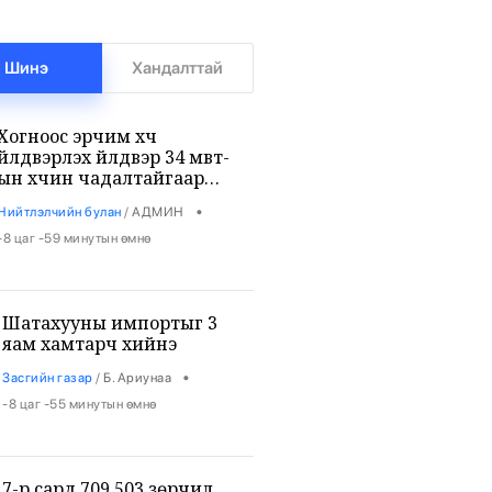
Шинэ
Хандалттай
Хогноос эрчим хүч
үйлдвэрлэх үйлдвэр 34 мвт-
ын хүчин чадалтайгаар
ажиллана
•
Нийтлэлчийн булан
/
АДМИН
-8 цаг -59 минутын өмнө
Шатахууны импортыг 3
яам хамтарч хийнэ
•
Засгийн газар
/
Б. Ариунаа
-8 цаг -55 минутын өмнө
7-р сард 709,503 зөрчил