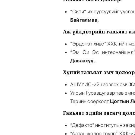
“Сити” их сургуулийг үүсгэ
Байгалмаа,
Аж үйлдвэрийн гавьяат а
“Эрдэнэт хивс” ХХК-ийн м
“Эм Си Эс интернэйшнл”
Даваахүү,
Хүний гавьяат эмч цолоор
АШУҮИС-ийн зөвлөх эмч
Х
Улсын Гуравдугаар төв эмн
Төрийн соёрхолт
Цогтын Л
Гавьяат эдийн засагч цоло
“Дефакто” институтын зах
“Алтан жолоо групп” ХХК-и