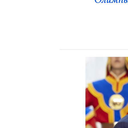
“Олимпы
Эрүүл Мэнд
Орон Нутаг
Спорт
Энтертайнмент
Эрэн Сурвалжилга