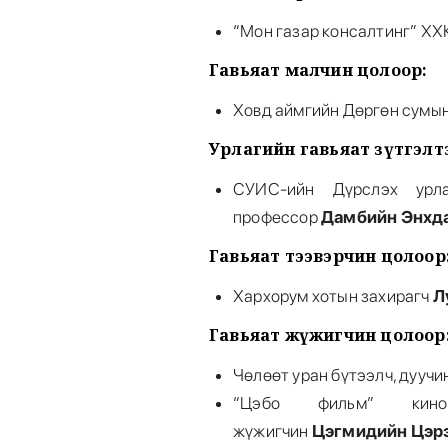
“Мон газар консалтинг” ХХ
Гавьяат малчин цолоор:
Ховд аймгийн Дөргөн сумы
Урлагийн гавьяат зүтгэлт
СУИС-ийн Дүрслэх урла
профессор
Дамбийн Энхда
Гавьяат тээвэрчин цолоор
Хархорум хотын захирагч
Л
Гавьяат жүжигчин цолоор
Чөлөөт уран бүтээлч, дуучи
“Цэбо фильм” кино
жүжигчин
Цэгмидийн Цэр