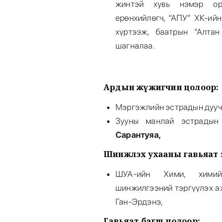
жинтэй хувь нэмэр ор
ерөнхийлөгч, “АПУ” ХК-ий
хүртээж, баатрын “Алтан
шагналаа.
Ардын жүжигчин цолоор
:
Мэргэжлийн эстрадын дууч
Зууны манлай эстрадын
Сарантуяа,
Шинжлэх ухааны гавьяат 
ШУА-ийн Хими, химий
шинжилгээний тэргүүлэх аж
Ган-Эрдэнэ,
Гавьяат багш цолоор: