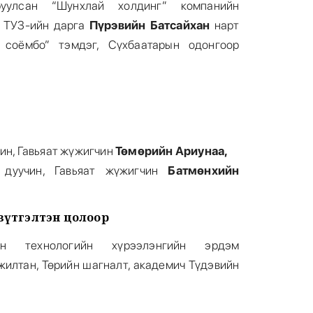
уулсан “Шунхлай холдинг” компанийн
н ТУЗ-ийн дарга
Пүрэвийн Батсайхан
нарт
 соёмбо” тэмдэг, Сүхбаатарын одонгоор
ин, Гавьяат жүжигчин
Төмөрийн Ариунаа,
 дуучин, Гавьяат жүжигчин
Батмөнхийн
зүтгэлтэн цолоор
н технологийн хүрээлэнгийн эрдэм
илтан, Төрийн шагналт, академич Түдэвийн