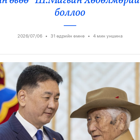
н өвөө” Ш.Магван Хөдөлмөрий
Ерөнхийлөгч
боллоо
•
•
2026/07/06
31 өдрийн өмнө
4
мин уншина