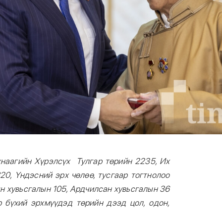
наагийн Хүрэлсүх Тулгар төрийн 2235, Их
20, Үндэсний эрх чөлөө, тусгаар тогтнолоо
н хувьсгалын 105, Ардчилсан хувьсгалын 36
 бүхий эрхмүүдэд төрийн дээд цол, одон,