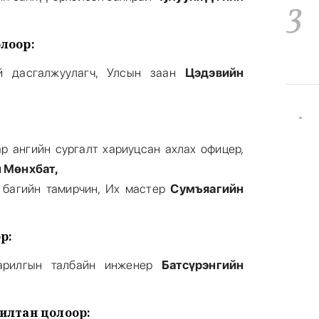
3
лоор:
й дасгалжуулагч, Улсын заан
Цэдэвийн
4
:
р ангийн сургалт хариуцсан ахлах офицер,
 Мөнхбат,
багийн тамирчин, Их мастер
Сумъяагийн
5
р:
барилгын талбайн инженер
Батсүрэнгийн
илтан цолоор: