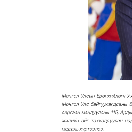
Монгол Улсын Ерөнхийлөгч Ух
Монгол Улс байгуулагдсаны 8
сэргээн мандуулсны 115, Арды
жилийн ойг тохиолдуулан нэр
медаль хүртээлээ.