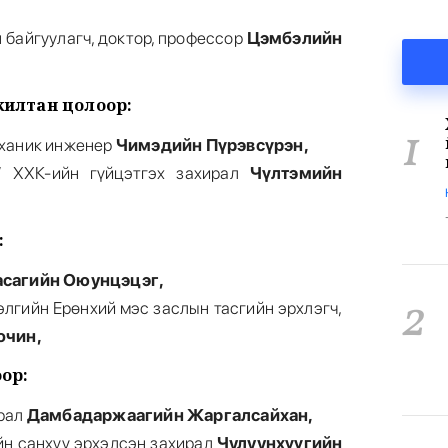
н байгуулагч, доктор, профессор
Цэмбэлийн
жилтан цолоор:
1
еханик инженер
Чимэдийн Пүрэвсүрэн,
 ХХК-ийн гүйцэтгэх захирал
Чүлтэмийн
:
асагийн Оюунцэцэг,
2
элгийн Ерөнхий мэс заслын тасгийн эрхлэгч,
очин,
ор:
ирал
Дамбадаржаагийн Жаргалсайхан,
йн санхүү эрхэлсэн захирал
Чулуунхүүгийн