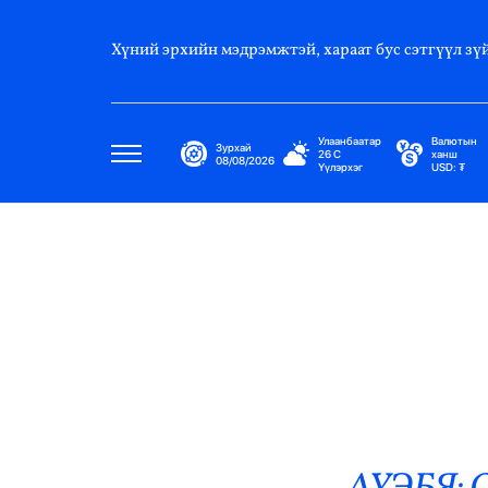
Хүний эрхийн мэдрэмжтэй, хараат бус сэтгүүл зүй
Улаанбаатар
Валютын
Зурхай
26
C
ханш
08/08/2026
Үүлэрхэг
USD:
₮
Улс Төр
Нийгэм
Эдийн Засаг
Дэлхий
Нийтлэлчийн Булан