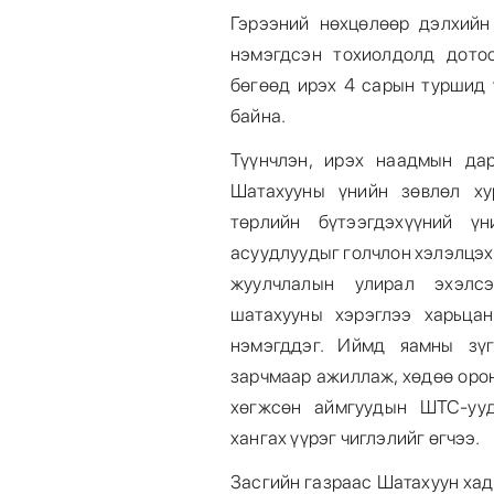
Гэрээний нөхцөлөөр дэлхийн
нэмэгдсэн тохиолдолд дото
бөгөөд ирэх 4 сарын туршид 
байна.
Түүнчлэн, ирэх наадмын да
Шатахууны үнийн зөвлөл ху
төрлийн бүтээгдэхүүний үн
асуудлуудыг голчлон хэлэлцэх
жуулчлалын улирал эхэлсэ
шатахууны хэрэглээ харьцан
нэмэгддэг. Иймд яамны зүг
зарчмаар ажиллаж, хөдөө орон
хөгжсөн аймгуудын ШТС-ууд
хангах үүрэг чиглэлийг өгчээ.
Засгийн газраас Шатахуун хад