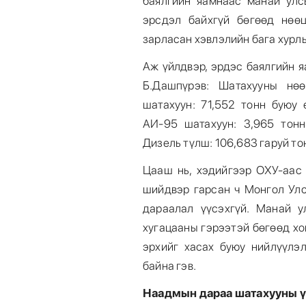
баялгийн яамнаас манай улс
эрсдэл байхгүй бөгөөд нөөц
зарласан хэвлэлийн бага хурл
Аж үйлдвэр, эрдэс баялгийн 
Б.Дашпүрэв: Шатахууны нөө
шатахуун: 71,552 тонн буюу 
АИ-95 шатахуун: 3,965 тонн
Дизель түлш: 106,683 гаруй то
Цааш нь, хэдийгээр ОХУ-аас 
шийдвэр гарсан ч Монгол Улс
дараалал үүсэхгүй. Манай у
хугацааны гэрээтэй бөгөөд х
эрхийг хасах буюу нийлүүлэл
байна гэв.
Наадмын дараа шатахууны ү