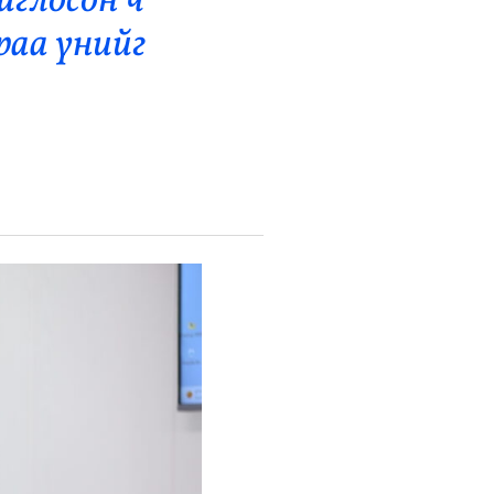
глосон ч
раа үнийг