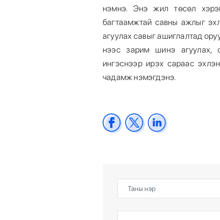
нэмнэ. Энэ жил төсөл хэрэ
багтаамжтай савны ажлыг эхл
агуулах савыг ашиглалтад оруу
нээс зарим шинэ агуулах, 
ингэснээр ирэх сараас эхлэн
чадамж нэмэгдэнэ.