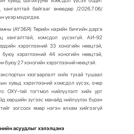
ын хувьд шатахууны хомсдол үүсэх бодит
 хангалттай байгааг өнөөдөр /2026.7.06/
ын үеэр мэдэгдэв.
яамны (АҮЭБЯ) Төрийн нарийн бичгийн дарга
ц хангалттай, хомсдол үүсэхгүй. АИ-92
ердийн хэрэглээний 33 хоногийн нөөцтэй,
 буюу хэрэглээний 44 хоногийн нөөцтэй,
нн буюу 27 хоногийн хэрэглээний нөөцтэй.
экспортын хязгаарлалт хийх тухай тушаал
ын хувьд хэрэглээний хомсдол үүсэх, очер
лс ОХУ-тай тогтмол нийлүүлэлт хийх урт
ойд хөршийн зүгээс манайд нийлүүлэх бүрэн
тийг зогсоох ямар нэгэн алхам хийгээгүй
нийн асуудлыг хэлэлцэнэ