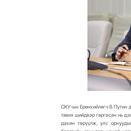
ОХУ-ын Ерөнхийлөгч В.Путин 
тавих шийдвэр гаргасан нь д
дахин төрүүлж, улс орнууды