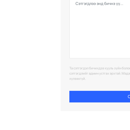
Та сэтгэгдэл бичихдээ хууль зүйн болон
сэтгэгдлийг админ устгах эрхтэй. Мэд
хүлээхгүй.
С