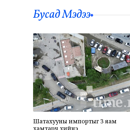
Бусад Mэдээ
Шатахууны импортыг 3 яам
хамтарч хийнэ