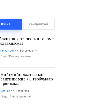
Шинэ
Хандалттай
Баянхонгорт тахлын голомт
идэвхижжээ
•
Халуун цэг
/
Х. Болормаа
15 цаг 30 минутын өмнө
Нийгмийн даатгалын
сангийн мөнгө 7.6 тэрбумаар
арвижлаа
•
Бизнес
/
Х. Болормаа
16 цаг 4 минутын өмнө