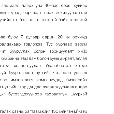
 зах зээл дээрх үнэ 30-аас дээш хувиар
одын үнэд өөрчлөлт орох зохицуулалттай
үнийн хэлбэлзэл тогтвортой байх төлөвтэй
раа буюу 7 дугаар сарын 20-ны орчимд
ралдахаар товложээ. Тус хурлаар зарим
ийг бууруулах болон зохицуулалт хийх
 юм байна. Наадам болон зуны амралт, аялал
нтэй холбогдуулан Улаанбаатар хотын
гуй буурч, орон нутгийг чиглэсэн урсгал
ээс импортлогч компаниудад бизнесийн
 нутгийн, тэр дундаа аялал жуулчлал өндөр
ыг бүтээгдэхүүнээр тасралтгүй, шуурхай
галах савны багтаамжийг 150 мянган м³-ээр