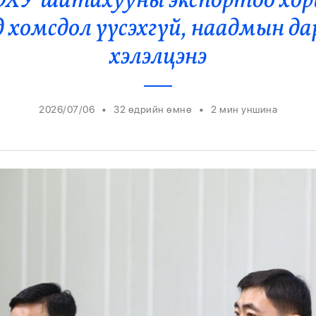
ОХУ шатахууны экспортоо хори
Ерөнхийлөгч
 хомсдол үүсэхгүй, наадмын да
хэлэлцэнэ
•
•
2026/07/06
32 өдрийн өмнө
2
мин уншина