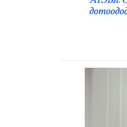
АҮЭБЯ: 
Эрүүл Мэнд
дотоодод
Орон Нутаг
Спорт
Энтертайнмент
Эрэн Сурвалжилга