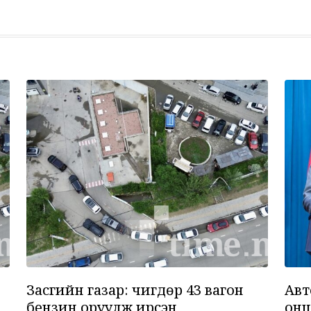
6
7
Засгийн газар: Өчигдөр 43 вагон
Авт
бензин оруулж ирсэн
онц