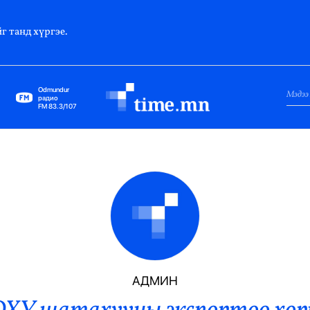
г танд хүргэе.
Odmundur
радио
FM 83.3/107
Нийслэл
Гадаад Харилцаа
Яамд
Элчин Сайд
Парламент
АДМИН
Засгийн Газар