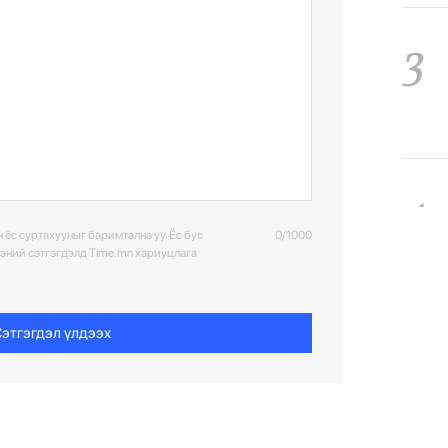
3
4
 ёс суртахууныг баримтална уу. Ёс бус
0/1000
ээний сэтгэгдэлд Time.mn хариуцлага
этгэгдэл үлдээх
5