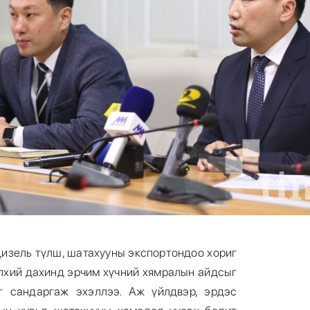
дизель түлш, шатахууны экспортондоо хориг
элхий дахинд эрчим хүчний хямралын айдсыг
г сандаргаж эхэллээ. Аж үйлдвэр, эрдэс