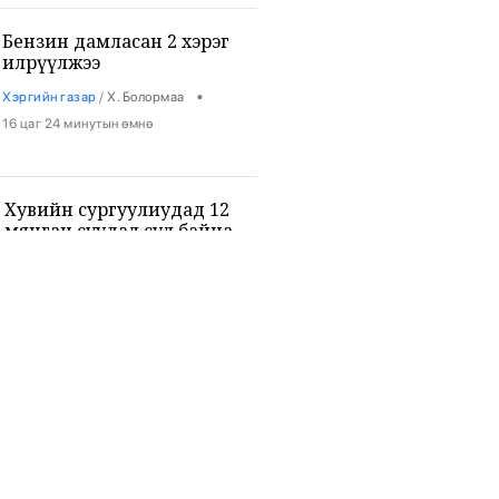
Бензин дамласан 2 хэрэг
илрүүлжээ
•
Хэргийн газар
/
Х. Болормаа
16 цаг 24 минутын өмнө
Хувийн сургуулиудад 12
мянган суудал сул байна
•
Боловсрол
/
Х. Болормаа
16 цаг 36 минутын өмнө
9-р ангийн сурагч 3 багш, 3
сурагчийг буудан хөнөөжээ
•
Дэлхий
/
Х. Болормаа
17 цаг 49 минутын өмнө