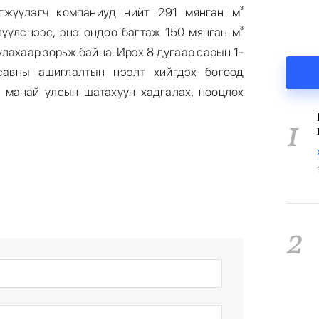
гжүүлэгч компаниуд нийт 291 мянган м³
үүлснээс, энэ ондоо багтаж 150 мянган м³
лахаар зорьж байна. Ирэх 8 дугаар сарын 1-
савны ашиглалтын нээлт хийгдэх бөгөөд
 манай улсын шатахуун хадгалах, нөөцлөх
1
2