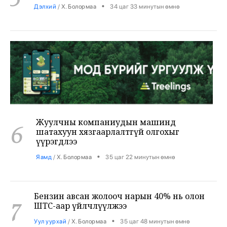
Жуулчны компаниудын машинд
6
шатахуун хязгаарлалтгүй олгохыг
үүрэгдлээ
•
Яамд
/
Х. Болормаа
35 цаг 22 минутын өмнө
Бензин авсан жолооч нарын 40% нь олон
7
ШТС-аар үйлчлүүлжээ
•
Уул уурхай
/
Х. Болормаа
35 цаг 48 минутын өмнө