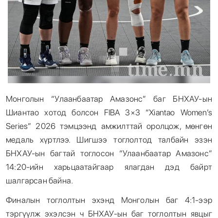
Монголын “Улаанбаатар Амазонс” баг БНХАУ-ын
Шиантао хотод болсон FIBA 3×3 “Xiantao Women’s
Series” 2026 тэмцээнд амжилттай оролцож, мөнгөн
медаль хүртлээ. Шигшээ тоглолтод талбайн эзэн
БНХАУ-ын багтай тоглосон “Улаанбаатар Амазонс”
14:20-ийн харьцаатайгаар ялагдан дэд байрт
шалгарсан байна.
Финалын тоглолтын эхэнд Монголын баг 4:1-ээр
тэргүүлж эхэлсэн ч БНХАУ-ын баг тоглолтын явцыг