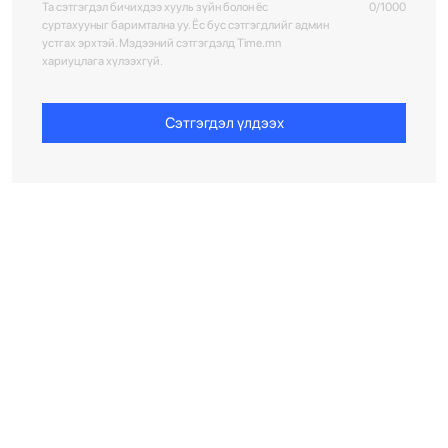
Та сэтгэгдэл бичихдээ хууль зүйн болон ёс
0/1000
суртахууныг баримтална уу. Ёс бус сэтгэгдлийг админ
устгах эрхтэй. Мэдээний сэтгэгдэлд Time.mn
хариуцлага хүлээхгүй.
Сэтгэгдэл үлдээх