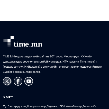
25
гаргаад байна
боломжтой аж. Тэрбээр наймдугаар сарын 16-нд
“О’Хиггинс”-ийн эсрэг тоглолтод анхны тоглолтоо хийх
•
Бизнес
/
Х. Болормаа
2 өдрийн өмнө
магадлалтай байна. […]
TIME.MN мэдээ мэдээллийн сайт нь 2011 оноос Медиа групп ХХК-ийн
удирдлага дор өөрчлөн зохион байгуулагдаж, NTV телевиз, Time.mn сайт,
Гоодаль сэтгүүл, Нийслэл гайд сэтгүүлийг нэгтгэсэн хэвлэл мэдээллийн нэгэн
цул баг болж ажиллаж эхлэв.
Хаяг:
Сүхбаатар дүүрэг, Цэнтрал цэнтр, 3 давхарт 301, Улаанбаатар, Монгол Улс