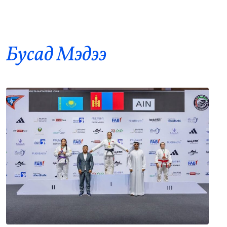
АНУ, Ираны хурцадмал байдал газрын
8
тосны зах зээлийг дахин савлууллаа
•
Дэлхий
/
Б. Ариунаа
36 цаг 30 минутын өмнө
Бусад Mэдээ
Б.Пүрэвдагва: 8 салбарын 103
9
үйлчилгээний бүртгэлийг цуцалснаар
бизнес эрхлэхэд таатай нөхцөл бүрдэнэ
•
Нийслэл
/
Б. Ариунаа
36 цаг 39 минутын өмнө
Оросоос 301 вагон шатахуун оруулж
10
иржээ
•
Бодлого шийдвэр
/
Х. Болормаа
37 цаг 26 минутын өмнө
“Долфин” хар салхи Хятадыг чиглэн