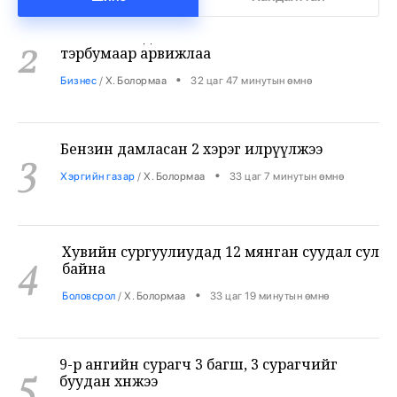
2
тэрбумаар арвижлаа
•
Бизнес
/
Х. Болормаа
32 цаг 47 минутын өмнө
Бензин дамласан 2 хэрэг илрүүлжээ
3
•
Хэргийн газар
/
Х. Болормаа
33 цаг 7 минутын өмнө
Хувийн сургуулиудад 12 мянган суудал сул
4
байна
•
Боловсрол
/
Х. Болормаа
33 цаг 19 минутын өмнө
9-р ангийн сурагч 3 багш, 3 сурагчийг
5
буудан хөнөөжээ
•
Дэлхий
/
Х. Болормаа
34 цаг 33 минутын өмнө