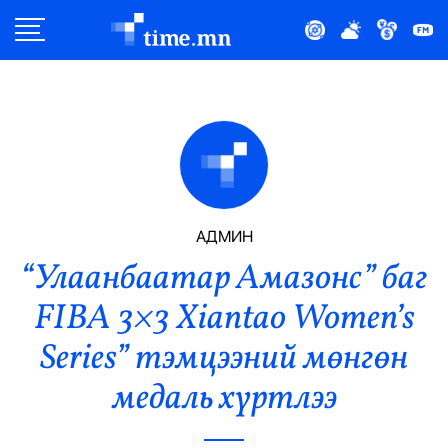
Улс Төр
Нийгэм
Эдийн Засаг
Дэлхий
АДМИН
“Улаанбаатар Амазонс” баг
Нийтлэлчийн Булан
FIBA 3×3 Xiantao Women’s
Эрүүл Мэнд
Series” тэмцээний мөнгөн
Орон Нутаг
медаль хүртлээ
Спорт