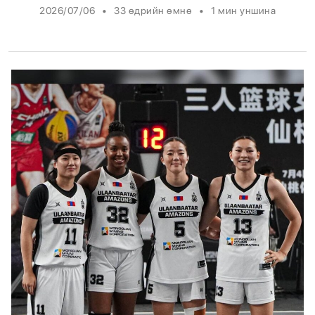
•
•
2026/07/06
33 өдрийн өмнө
1
мин уншина
Энтертайнмент
Эрэн Сурвалжилга