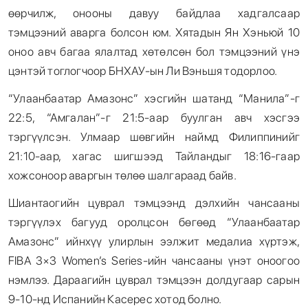
өөрчилж, онооны давуу байдлаа хадгалсаар
тэмцээний аварга болсон юм. Хятадын Ян Хэньюй 10
оноо авч багаа ялалтад хөтөлсөн бол тэмцээний үнэ
цэнтэй тоглогчоор БНХАУ-ын Ли Вэньшя тодорлоо.
“Улаанбаатар Амазонс” хэсгийн шатанд “Манила”-г
22:5, “Амгалан”-г 21:5-аар буулган авч хэсгээ
тэргүүлсэн. Улмаар шөвгийн наймд Филиппинийг
21:10-аар, хагас шигшээд Тайландыг 18:16-гаар
хожсоноор аваргын төлөө шалгараад байв.
Шиантаогийн цуврал тэмцээнд дэлхийн чансааны
тэргүүлэх багууд оролцсон бөгөөд “Улаанбаатар
Амазонс” ийнхүү улирлын ээлжит медалиа хүртэж,
FIBA 3×3 Women’s Series-ийн чансааны үнэт оноогоо
нэмлээ. Дараагийн цуврал тэмцээн долдугаар сарын
9-10-нд Испанийн Касерес хотод болно.