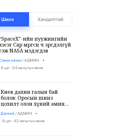
Шинэ
Хандалттай
“SpaceX”-ийн пуужингийн
хэсэг Сар мөргөсөн ч эрсдэлгүй
гэж NASA мэдэгдэв
•
Сонин хачин
/
АДМИН
-8 цаг -54 минутын өмнө
Киев дахин галын бай
болов: Оросын шинэ
цохилт олон хүний аминд
хүрэв
•
Дэлхий
/
АДМИН
-8 цаг -42 минутын өмнө