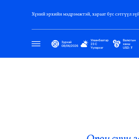
Хүний эрхийн мэдрэмжтэй, хараат бус сэтгүүл зүй
Улаанбаатар
Валютын
Зурхай
23
C
ханш
08/06/2026
Үүлэрхэг
USD:
₮
Улс Төр
Нийгэм
Эдийн Засаг
Дэлхий
Нийтлэлчийн Булан