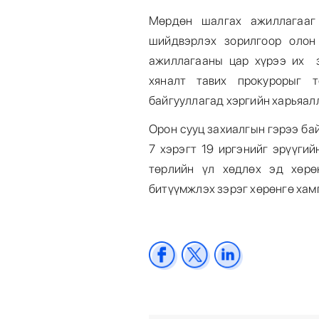
Мөрдөн шалгах ажиллагааг 
шийдвэрлэх зорилгоор олон 
ажиллагааны цар хүрээ их з
хяналт тавих прокурорыг т
байгууллагад хэргийн харьяалл
Орон сууц захиалгын гэрээ ба
7 хэрэгт 19 иргэнийг эрүүгий
төрлийн үл хөдлөх эд хөрө
битүүмжлэх зэрэг хөрөнгө хам