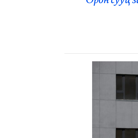
Орон сууц 
Эрүүл Мэнд
Орон Нутаг
Спорт
Энтертайнмент
Эрэн Сурвалжилга