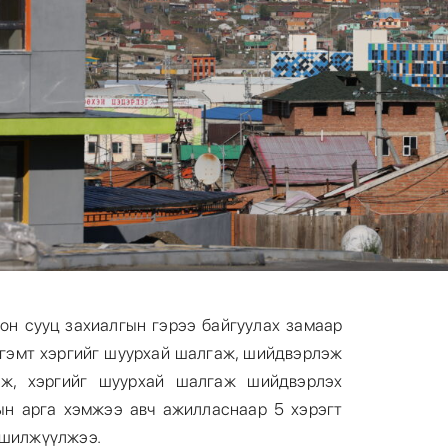
он сууц захиалгын гэрээ байгуулах замаар
 гэмт хэргийг шуурхай шалгаж, шийдвэрлэж
лж, хэргийг шуурхай шалгаж шийдвэрлэх
ын арга хэмжээ авч ажилласнаар 5 хэрэгт
д шилжүүлжээ.