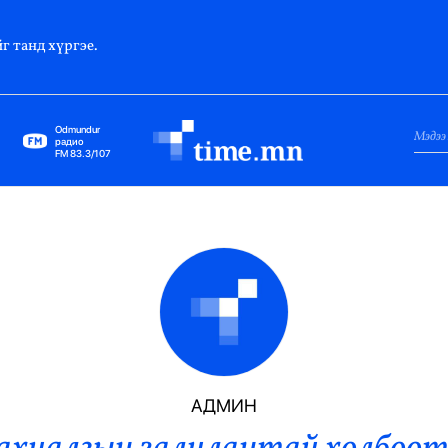
г танд хүргэе.
Odmundur
радио
FM 83.3/107
Нийслэл
Гадаад Харилцаа
Яамд
Элчин Сайд
Парламент
АДМИН
Засгийн Газар