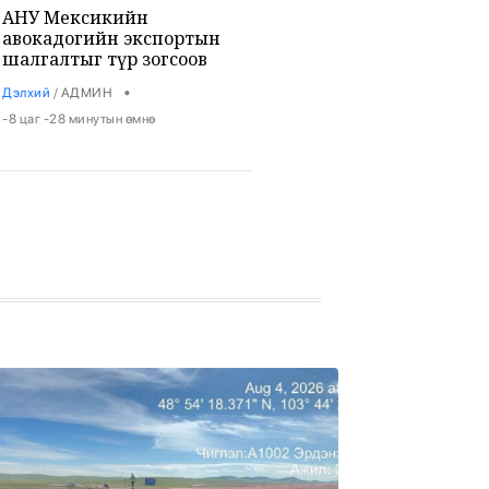
АНУ Мексикийн
авокадогийн экспортын
шалгалтыг түр зогсоов
•
Дэлхий
/
АДМИН
-8 цаг -28 минутын өмнө
Цэцэрлэгүүд 8-р сарын 10-
наас хүүхдүүдээ бүртгэж
эхэлнэ
•
Боловсрол
/
Х. Болормаа
-8 цаг -6 минутын өмнө
Аянганаас үүссэн түймэр
ихээхэн хохирол учрууллаа
•
Халуун цэг
/
Х. Болормаа
-7 цаг -55 минутын өмнө