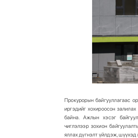
Прокурорын байгууллагаас ор
иргэдийг хохироосон залилах
байна. Ажлын хэсэг байгуу
чиглэлээр зохион байгуулалт
яллах дүгнэлт үйлдэж, шүүхэ