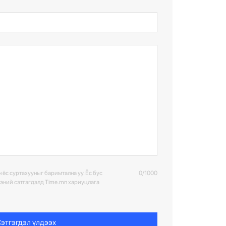
 ёс суртахууныг баримтална уу. Ёс бус
0/1000
ээний сэтгэгдэлд Time.mn хариуцлага
этгэгдэл үлдээх