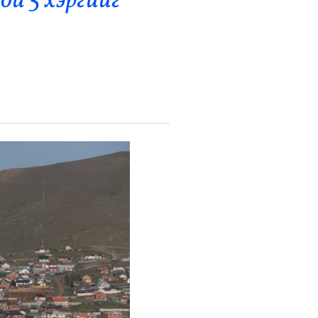
й 5 хэргийг