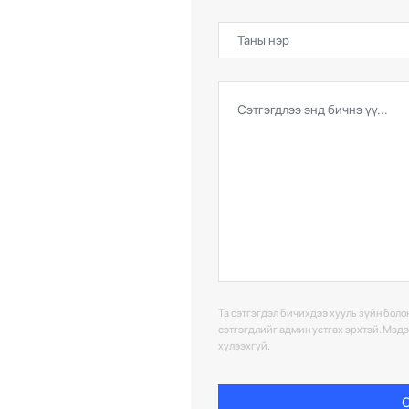
Та сэтгэгдэл бичихдээ хууль зүйн болон
сэтгэгдлийг админ устгах эрхтэй. Мэд
хүлээхгүй.
С