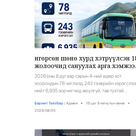
Өнгөрсөн шөнө хурд хэтрүүлсэн 1
жолоочид сануулах арга хэмжээ
авчээ
2026 оны 8 дугаар сарын 4-ний өдөр хот
хоорондын 78 чиглэлд, 243 тээврийн хэрэгслэ
нийт 6,935 зорчигчид аюулгүй, тав тухтай
үйлчилгээ үзүүллээ. Мөн хурд хэмжсэн байна.
•
•
Баримт Тайлбар
/
Админ
16 цаг 8 минутын өмнө
Хөдөлгөөний хяналтын мэдээллээр 18 жолооч
2026/08/05
81-88 км/цагийн хурдтай зорчсон байна. Тэдэн
сануулах арга хэмжээ авсан байна. Цаг агаары
мэдээлэл: Хөвсгөл, Булган, Сэлэнгэ, Архангай,
Өвөрхангай, Төв, Хэнтий аймгуудын нутгаар ху