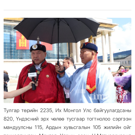
Энтертайнмент
Эрэн Сурвалжилга
Тулгар төрийн 2235, Их Монгол Улс байгуулагдсаны
820, Үндэсний эрх чөлөө тусгаар тогтнолоо сэргээн
мандуулсны 115, Ардын хувьсгалын 105 жилийн ойг