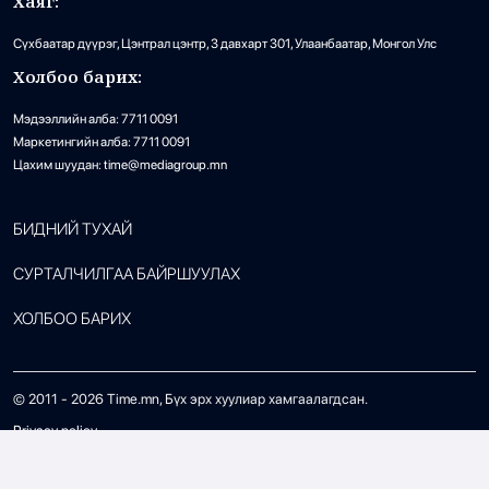
Хаяг:
Сүхбаатар дүүрэг, Цэнтрал цэнтр, 3 давхарт 301, Улаанбаатар, Монгол Улс
Холбоо барих:
Мэдээллийн алба: 7711 0091
Маркетингийн алба: 7711 0091
Цахим шуудан: time@mediagroup.mn
БИДНИЙ ТУХАЙ
СУРТАЛЧИЛГАА БАЙРШУУЛАХ
ХОЛБОО БАРИХ
© 2011 -
2026
Time.mn, Бүх эрх хуулиар хамгаалагдсан.
Privacy policy