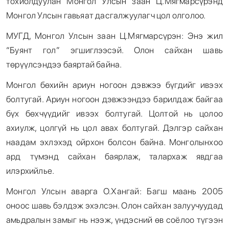
тохиолдуулан Монгол Улсын заан Ц.Мягмарсүрэнд
Монгол Улсын гавьяат дасгалжуулагч цол олголоо.
МУГД, Монгол Улсын заан Ц.Мягмарсүрэн: Энэ жил
“Буянт гол” эгшиглээсэй. Олон сайхан шавь
төрүүлсэндээ баяртай байна.
Монгол бөхийн ариун ногоон дэвжээ бүгдийг ивээх
болтугай. Ариун ногоон дэвжээндээ барилдаж байгаа
бүх бөхчүүдийг ивээх болтугай. Цолтой нь цолоо
ахиулж, цолгүй нь цол авах болтугай. Дэлгэр сайхан
наадам эхлэхэд ойрхон болсон байна. Монголынхоо
ард түмэнд сайхан баярлаж, талархаж явдгаа
илэрхийлье.
Монгол Улсын аварга О.Хангай: Багш маань 2005
оноос шавь бэлдэж эхэлсэн. Олон сайхан залуучуудад
амьдралын замыг нь нээж, үндэсний өв соёлоо түгээн