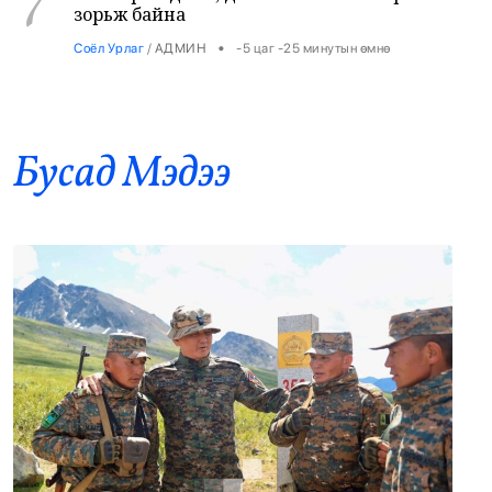
Соёл Урлаг
/
АДМИН
-5 цаг -25 минутын өмнө
Лионел Месси түймрийн дараах сэргээн
8
босголтод 80 мянган евро хандивлав
•
Дэлхий
/
Х. Болормаа
-4 цаг -48 минутын өмнө
Бусад Mэдээ
Хирошимагийн эмгэнэлт өдрийг дэлхий
9
дахин дурсан санаж, Япон цөмийн зэвсгээс
ангид бодлогоо дахин нотлов
•
Дэлхий
/
АДМИН
-4 цаг -44 минутын өмнө
Засгийн газар: Өчигдөр 43 вагон бензин
10
оруулж ирсэн
•
Засгийн газар
/
Х. Болормаа
-3 цаг -8 минутын өмнө