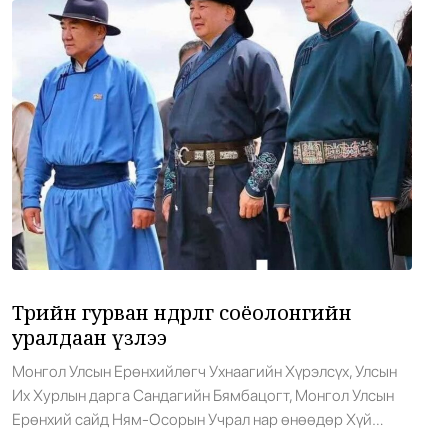
Тажикистан Улсад суугаа Онц бөгөөд Бүрэн эрхт Элчин
сайд Г.Батжаргал, Бүгд Найрамдах Тажикистан Улсаас
Киев дахин галын бай болов: Оросын
21
Монгол […]
шинэ цохилт олон хүний аминд хүрэв
•
Дэлхий
/
АДМИН
0 цаг 25 минутын өмнө
АНУ Мексикийн авокадогийн
22
экспортын шалгалтыг түр зогсоов
•
Дэлхий
/
АДМИН
0 цаг 39 минутын өмнө
Төрийн гурван өндөрлөг соёолонгийн
Цэцэрлэгүүд 8-р сарын 10-наас хүүхдүүдээ
23
бүртгэж эхэлнэ
уралдаан үзлээ
•
Боловсрол
/
Х. Болормаа
1 цаг 1 минутын өмнө
Монгол Улсын Ерөнхийлөгч Ухнаагийн Хүрэлсүх, Улсын
Их Хурлын дарга Сандагийн Бямбацогт, Монгол Улсын
Ерөнхий сайд Ням-Осорын Учрал нар өнөөдөр Хүй
Аянганаас үүссэн түймэр ихээхэн хохирол
долоон худагт хурдан соёолонгийн уралдаан үзэж