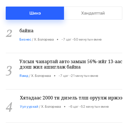
Манай улс 3.10 тонн алт гадаадад гаргаад
2
Шинэ
Хандалттай
байна
•
Бизнес
/
Х. Болормаа
-7 цаг -50 минутын өмнө
Улсын чанартай авто замын 56%-ийг 13-аас
3
дээш жил ашиглаж байна
•
Яамд
/
Х. Болормаа
-7 цаг -21 минутын өмнө
Хятадаас 2000 тн дизель түлш оруулж иржээ
4
•
Уул уурхай
/
Х. Болормаа
-6 цаг -52 минутын өмнө
НИТХ-ын ээлжит VIII хуралдаанаар
5
иргэдээс ирүүлсэн өргөдөл, гомдлын