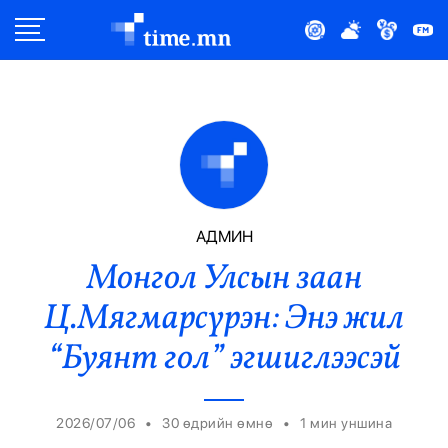
Улс Төр
Нийгэм
Эдийн Засаг
Дэлхий
АДМИН
Монгол Улсын заан
Нийтлэлчийн Булан
Ц.Мягмарсүрэн: Энэ жил
Эрүүл Мэнд
“Буянт гол” эгшиглээсэй
Орон Нутаг
•
•
2026/07/06
30 өдрийн өмнө
1
мин уншина
Спорт