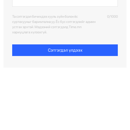
Та сэтгэгдэл бичихдээ хууль зүйн болон ёс
0/1000
суртахууныг баримтална уу. Ёс бус сэтгэгдлийг админ
устгах эрхтэй. Мэдээний сэтгэгдэлд Time.mn
хариуцлага хүлээхгүй.
Сэтгэгдэл үлдээх