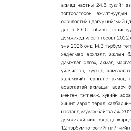
ахмад настны 24.6 хувийг эз
тогтоолгосон ажилтнуудын
өөрчлөлтийн дагуу нийгмийн 
дарга Ю.Отгонбилэг танилцу
дэмжихэд улсын төсөвт 2022 о
энэ 2026 онд 14.3 тэрбум төг
хөдөлмөр эрхлэлт, ажлын б
дэмжлэг олгох, ахмад мэрг
үйлчилгээ, хүүхэд хамгаал
халамжийн сангаас ахмад н
асаргаатай ахмадыг асарч 
мөнгөн тэтгэмж, хувийн асра
хишиг зэрэг төрөл хэлбэрий
настанд үзүүлж байгаа аж. 20
дэмжих үйлчилгээнд давхардс
1.2 тэрбум төгрөгийг нийгмий