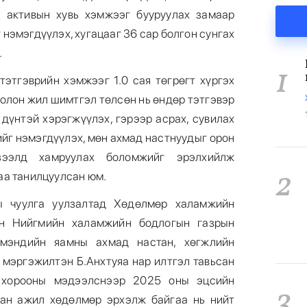
 активын хувь хэмжээг бууруулах замаар
 нэмэгдүүлэх, хугацааг 36 сар болгон сунгах
.
1
этгэврийн хэмжээг 1.0 сая төгрөгт хүргэх
 олон жил шимтгэл төлсөн нь өндөр тэтгэвэр
дүнтэй хэрэгжүүлэх, гэрээр асрах, сувилах
йг нэмэгдүүлэх, мөн ахмад настнуудыг орон
зээлд хамруулах боломжийг эрэлхийлж
2
аа танилцуулсан юм.
ы чуулга уулзалтад Хөдөлмөр халамжийн
ын Нийгмийн халамжийн бодлогын газрын
 мэндийн яамны ахмад настан, хөгжлийн
 мэргэжилтэн Б.Анхтуяа нар илтгэл тавьсан
 хорооны мэдээлснээр 2025 оны эцсийн
3
тан ажил хөдөлмөр эрхэлж байгаа нь нийт