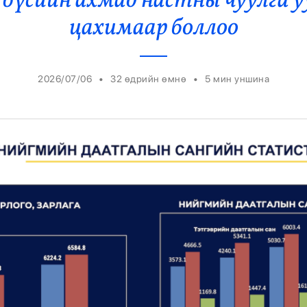
 бүсийн ахмад настны чуулга 
Ерөнхийлөгч
цахимаар боллоо
•
•
2026/07/06
32 өдрийн өмнө
5
мин уншина