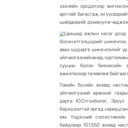
зээлийн эрсдэлээр жигнэсэн
өртгийг багасгаж, эх үүсвэрийг
шийдвэрийг дэмжүүлж чаджээ
Цаашид ажлын хэсэг доод т
болон итгэлцүүрийг шинэчлэх,
авах шударга шинэчлэлийг үр 
үйлчилгээнийчанар, хүртээмжи
сууцны болон бизнесийн 
ажиллахаар төлөвлөж байгааг
Говийн бүсийн ахмад настн
үйлчилгээний ерөнхий газр
дарга Ю.Отгонбилэг, Эрүүл
бэрхшээлтэй иргэд хариуцсан
юм. Үндэсний статистикийн
байдлаар 101,550 ахмад нас