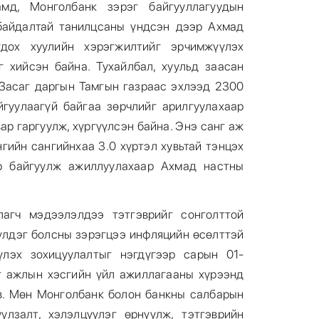
мд, Монголбанк зэрэг байгууллагуудын
байдалтай танилцсаны үндсэн дээр Ахмад
дох хуулийн хэрэгжилтийг эрчимжүүлэх
 хийсэн байна. Тухайлбал, хуульд заасан
Засаг даргын Тамгын газраас эхлээд 2300
йгуулаагүй байгаа зөрчлийг арилгуулахаар
ар гаргуулж, хүргүүлсэн байна. Энэ санг аж
нгийн сангийнхаа 3.0 хүртэл хувьтай тэнцэх
р байгуулж ажиллуулахаар Ахмад настны
лагч мэдээлэлдээ тэтгэврийг сонголттой
үүлдэг болсны зэрэгцээ инфляцийн өсөлттэй
үлэх зохицуулалтыг нэгдүгээр сарын 01-
г ажлын хэсгийн үйл ажиллагааны хүрээнд
в. Мөн Монголбанк болон банкны салбарын
улзалт, хэлэлцүүлэг өрнүүлж, тэтгэврийн