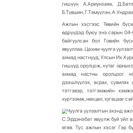
гишүүн А.Ариунзаяа, Д.Батл
Б.Түвшин, Г.Тэмүүлэн, А.Ундра
Ажлын хэсгээс Төвийн бүси
өдрүүдэд буюу энэ сарын 04-
байгуулсан бол Говийн бүс
явууллаа. Цахим чуулга уулзал
ахмад настнууд, Улсын Их Хур
гишүүд оролцож, нутаг орных
ахмад настны оролцоог нэ
дээшлүүлэх, асрах, сувилах 
тэтгэвэр, тэтгэмжийн хэмжэ
хүртээмж, нөхцөл, хугацааг са
Чуулга уулзалтын эхэнд ажл
С.Эрдэнэбат явуулж буй үйл а
өгөв. Тус ажлын хэсэг Гэр б