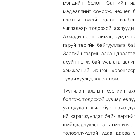
мэндийн болон Сангийн яа
мэдээллийг сонсож, нөхцөл 
настны тухай болон холбог
чиглэлээр тодорхой ажлуудыг
Ахмадын санг аймаг, сумдын 
гаруй төрийн байгууллага ба
Засгийн газрын албан даалгав
ахуйн нэгж, байгууллага цали
хэмжээний мөнгөн хөрөнгөө
тухай хуульд заасан юм.
Түүнчлэн ажлын хэсгийн ах
болгож, тодорхой хувиар өвл
уялдуулан жил бүр нэмэгдү
ий хэрэгжүүлдэг байх зэргий
шийдвэрлүүлснээ танилцуула
төлөөллүүдтэй удаа дараа у