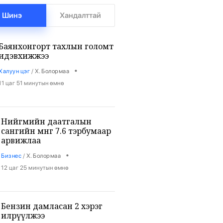
Шинэ
Хандалттай
Баянхонгорт тахлын голомт
идэвхижжээ
•
Халуун цэг
/
Х. Болормаа
11 цаг 51 минутын өмнө
Нийгмийн даатгалын
сангийн мөнгө 7.6 тэрбумаар
арвижлаа
•
Бизнес
/
Х. Болормаа
12 цаг 25 минутын өмнө
Бензин дамласан 2 хэрэг
илрүүлжээ