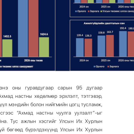
энэ оны гуравдугаар сарын 95 дугаар
хмад настны хөдөлмөр эрхлэлт, тэтгэвэр,
рүүл мэндийн болон нийгмийн цогц тусламж,
сгээс “Ахмад настны чуулга уулзалт”-ыг
йна. Тус ажлын хэсгийг Улсын Их Хурлын
уй бөгөөд бүрэлдэхүүнд Улсын Их Хурлын