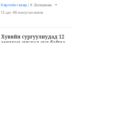
•
Хэргийн газар
/
Х. Болормаа
12 цаг 46 минутын өмнө
Хувийн сургуулиудад 12
мянган суудал сул байна
•
Боловсрол
/
Х. Болормаа
12 цаг 57 минутын өмнө
9-р ангийн сурагч 3 багш, 3
сурагчийг буудан хөнөөжээ
•
Дэлхий
/
Х. Болормаа
14 цаг 11 минутын өмнө