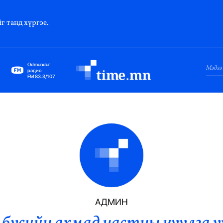
г танд хүргэе.
Odmundur
радио
FM 83.3/107
Нийслэл
Гадаад Харилцаа
Яамд
Элчин Сайд
Парламент
АДМИН
Засгийн Газар