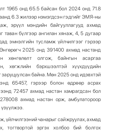
т 1965 онд 65.5 байсан бол 2024 онд 71.8
цаанд 6.3 жилээр нэмэгдсэн гэдгийг ЭМЯ-ны
даж, эрүүл мэндийн байгууллагууд ахмад
6
 таван бүлгээр ангилан хянаж, 4, 5 дугаар
дад эмнэлгийн тусламж үйлчилгээг гэрээр
 Өнгөрөгч 2025 онд 391400 ахмад настанд
йн хөнгөлөлт олгож, байнгын асаргаа
н, хөгжлийн бэрхшээлтэй хүүхдүүдийн
г заруцуулсан байна. Мөн 2025 онд идэвхтэй
7
энд 65457, гэрээр болон өдрөөр асрах
гээнд 72457 ахмад настан хамрагдсан бол
 278008 ахмад настан орж, амбулатороор
 үзүүлжээ.
, үйлчилгээний чанарыг сайжруулах, ахмад
эх, тогтвортой эргэх холбоо бий болгох