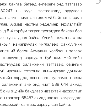
элж байгаа бөгөөд өнгөрөгч онд тэтгэвэр
 30247 нь хууль тогтоомжид оруулсан
даатгалын шимтгэл төлөхгүй байгааг газрын
улав. Ахмад настны хөдөлмөр эрхлэлтийг
4
нд 5.4 тэрбум төгрөг тусгагдаж байсан бол
рөг тусгагдаад байна. Үүнийг ахмад настны
айрыг нэмэгдүүлэх чиглэлээр санхүүгийн
эжилтний болон Ахмадын холбооны зөвлөх
ах төслүүдэд зарцуулж буй юм. Нийгмийн
астнуудад халамжийн тэтгэвэр, байнгын
5
буй иргэний тэтгэмж, амьжиргааг дэмжих
мжийн зардал, хөнгөлөлт, тусламж, насны
н халамжийг энэ онд нийт 588 644 ахмад
25 оны эцсийн байдлаар идэвхтэй насжилтыг
ан тоогоор 65457 ахмад настан хамрагдаж,
н халамжийн сангаас зарцуулсан байна.