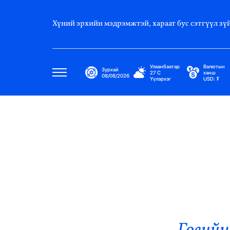
Хүний эрхийн мэдрэмжтэй, хараат бус сэтгүүл зүй
Улаанбаатар
Валютын
Зурхай
27
C
ханш
08/08/2026
Үүлэрхэг
USD:
₮
Улс Төр
Нийгэм
Эдийн Засаг
Дэлхий
Нийтлэлчийн Булан