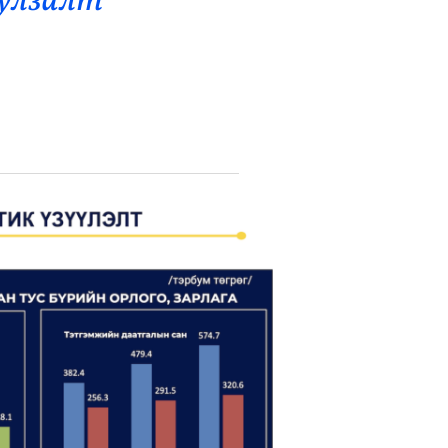
уулзалт