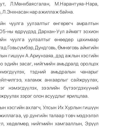
ут, Л.Мөнхбаясгалан, М.Нарантуяа-Нара,
а, Л.Энхнасан нар ажиллаж байна.
йн чуулга уулзалтыг өнгөрөгч амралтын
05-ны өдрүүдэд Дархан-Уул аймагт зохион
ийн чуулга уулзалтыг өнөөдөр цахимаар
тад Говьсүмбэр, Дундговь, Өмнөговь аймгийн
лын гишүүн А.Ариунзаяа, дэд ажлын хэсгийн
оо эдийн засаг, нийгмийн амьдралд оролцох
мэгдүүлэх, тэдний амьдралын чанарыг
үйлчилгээ, халамж анхаарлыг сайжруулах,
эг нэмэгдүүлэх, зээлийн бүтээгдэхүүний
йжруулах зэрэг олон асуудлыг ярилцлаа.
ын хэсгийн ахлагч, Улсын Их Хурлын гишүүн
жиллагаа, үр дүнгийн талаар товч мэдээлэл
үл, хөдөлмөр, нийгмийн хамгааллын, Эрүүл