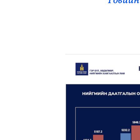
Говийн
Эрүүл Мэнд
Орон Нутаг
Спорт
Энтертайнмент
Эрэн Сурвалжилга