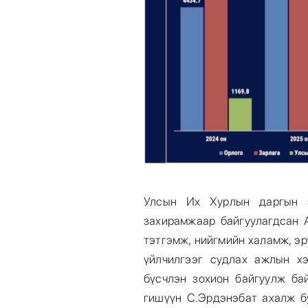
Улсын Их Хурлын даргын 
захирамжаар байгуулагдсан А
тэтгэмж, нийгмийн халамж, э
үйлчилгээг судлах ажлын хэ
бүсчлэн зохион байгуулж ба
гишүүн С.Эрдэнэбат ахалж б