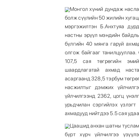
Монгол хүний дундаж наслал
болж сүүлийн 50 жилийн хуга
мэргэжилтэн Б.Анхтуяа дур
настны эрүүл мэндийн байдлыг
бүлгийн 40 мянга гаруй ахма
олгож байгааг танилцууллаа.
107,5 сая төгрөгийн эми
шаардлагатай ахмад наста
асаргаанд 328,5 тэрбум төгрө
насжилтыг дэмжих үйлчилгэ
үйлчилгээнд 2362, цогц үнэл
урьдчилан сэргийлэх үзлэгт
ахмадууд нийтдээ 5.5 сая удаа
Цаашид анхан шатны тусламж
бүрт хүрч үйлчилгээ үзүүл